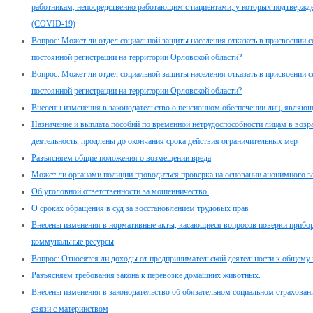
работникам, непосредственно работающим с пациентами, у которых подтвержд
(COVID-19)
Вопрос: Может ли отдел социальной защиты населения отказать в присвоении с
постоянной регистрации на территории Орловской области?
Вопрос: Может ли отдел социальной защиты населения отказать в присвоении с
постоянной регистрации на территории Орловской области?
Внесены изменения в законодательство о пенсионном обеспечении лиц, являю
Назначение и выплата пособий по временной нетрудоспособности лицам в возр
деятельность, продлены до окончания срока действия ограничительных мер
Разъясняем общие положения о возмещении вреда
Может ли органами полиции проводиться проверка на основании анонимного з
Об уголовной ответственности за мошенничество.
О сроках обращения в суд за восстановлением трудовых прав
Внесены изменения в нормативные акты, касающиеся вопросов поверки прибор
коммунальные ресурсы
Вопрос: Относятся ли доходы от предпринимательской деятельности к общему
Разъясняем требования закона к перевозке домашних животных.
Внесены изменения в законодательство об обязательном социальном страховани
связи с материнством