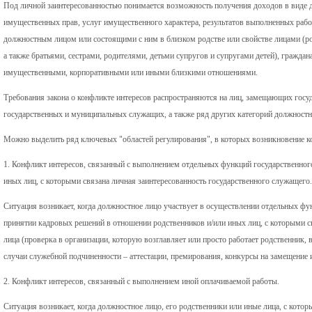
Под личной заинтересованностью понимается возможность получения доходов в виде де
имущественных прав, услуг имущественного характера, результатов выполненных рабо
должностным лицом или состоящими с ним в близком родстве или свойстве лицами (род
а также братьями, сестрами, родителями, детьми супругов и супругами детей), гражда
имущественными, корпоративными или иными близкими отношениями.
Требования закона о конфликте интересов распространяются на лиц, замещающих госу
государственных и муниципальных служащих, а также ряд других категорий должностн
Можно выделить ряд ключевых "областей регулирования", в которых возникновение к
1. Конфликт интересов, связанный с выполнением отдельных функций государственног
иных лиц, с которыми связана личная заинтересованность государственного служащего.
Ситуация возникает, когда должностное лицо участвует в осуществлении отдельных фу
принятии кадровых решений в отношении родственников и/или иных лиц, с которыми с
лица (проверка в организации, которую возглавляет или просто работает родственник, в
случаи служебной подчиненности – аттестации, премирования, конкурсы на замещение и 
2. Конфликт интересов, связанный с выполнением иной оплачиваемой работы.
Ситуация возникает, когда должностное лицо, его родственники или иные лица, с котор