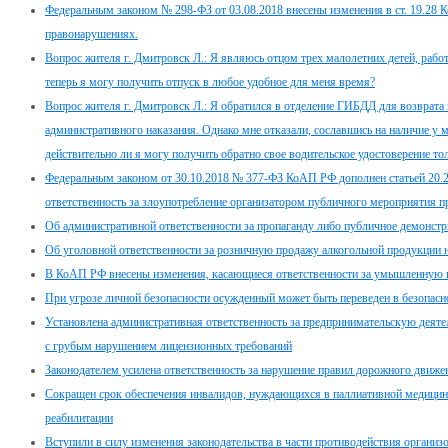
Федеральным законом № 298-ФЗ от 03.08.2018 внесены изменения в ст. 19.28 
правонарушениях.
Вопрос жителя г. Дмитровск Л.: Я являюсь отцом трех малолетних детей, работ
теперь я могу получить отпуск в любое удобное для меня время?
Вопрос жителя г. Дмитровск Л.: Я обратился в отделение ГИБДД для возврата 
административного наказания. Однако мне отказали, сославшись на наличие у 
действительно ли я могу получить обратно свое водительское удостоверение т
Федеральным законом от 30.10.2018 № 377-ФЗ КоАП РФ дополнен статьей 20.2.
ответственность за злоупотребление организатором публичного мероприятия пр
Об административной ответственности за пропаганду либо публичное демонстр
Об уголовной ответственности за розничную продажу алкогольной продукции 
В КоАП РФ внесены изменения, касающиеся ответственности за умышленную п
При угрозе личной безопасности осужденный может быть переведен в безопасн
Установлена административная ответственность за предпринимательскую дея
с грубым нарушением лицензионных требований
Законодателем усилена ответственность за нарушение правил дорожного движе
Сокращен срок обеспечения инвалидов, нуждающихся в паллиативной медицин
реабилитации
Вступили в силу изменения законодательства в части противодействия организ