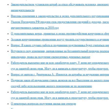
Законодательством установлен штраф за отказ обслуживать человека, имеюще
жизнедеятельности
Внесены изменения в законодательство в целях дополнительного регулировани
Указом Президента РФ продлен срок предоставления сведений о доходах, расхо
имущественного характера за 2019 год
О дополнительных мерах, принятых в целях противодействия коррупции в сфе
За какие коррупционные проявления могут уволить государственного и муници
Вопрос: В каких случаях работа в подчинении родственника будет считаться н
Вступили в силу изменения, направленные на беззаявительный порядок реализ
инвалидами, права на получение ежемесячных денежных выплат
Работодатель выплатил мне не всю заработную плату. У меня нет юридического 
суд за защитой своих прав. Могу ли я написать в прокуратуру, чтобы прокурор 
Вопрос от жителя г. Дмитровска А.: Имеются ли штрафы за неудаление интер
Подписан закон об индексации ставок акцизов на все Выселение из жилого пом
соседей либо использования жилого помещения не по назначению
Работодатель выплатил мне не всю заработную плату. У меня нет юридического 
суд за защитой своих прав. Могу ли я написать в прокуратуру, чтобы прокурор 
О некоторых вопросах получения жилья вне очереди