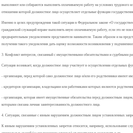
выполняют или собираются выполнять оплачиваемую работу на условиях трудового или
отношении которой должностное лицо осуществляет отдельные функции государственн
Именно в целях предупреждения такой ситуации в Федеральном законе «О государстве
гражданский служащий вправе выполнять иную оплачиваемую работу, если это не повле
предварительным уведомлением представителя нанимателя. Таким образом и на предст
получении такого уведомления дать оценку возможности возникновения у подчиненног
3. Конфликт интересов, связанный с имущественными обязательствами и судебными ра
Ситуация возникает, когда должностное лицо участвует в осуществлении отдельных фу
- организации, перед которой само должностное лицо и/или его родственники имеют и
- кредиторов организации, владельцами или работниками которых являются родственн
- организации, которая имеет имущественные обязательства перед должностным лицом,
которыми связана личная заинтересованность должностного лица.
4. Ситуации, связанные с явным нарушением должностным лицом установленных запре
К явным нарушениям установленных запретов относятся, например, использование слу
специальных званий (за исключением научных) от иностранных государств и др.