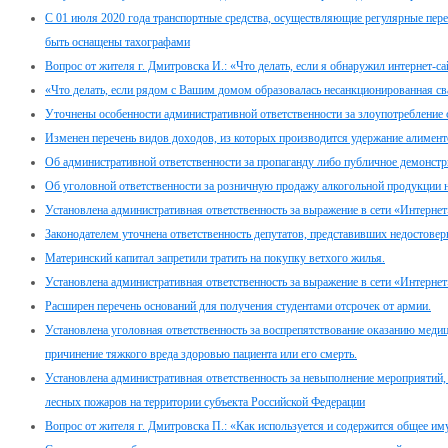
С 01 июля 2020 года транспортные средства, осуществляющие регулярные пер
быть оснащены тахографами
Вопрос от жителя г. Дмитровска И.: «Что делать, если я обнаружил интернет-с
«Что делать, если рядом с Вашим домом образовалась несанкционированная св
Уточнены особенности административной ответственности за злоупотребление
Изменен перечень видов доходов, из которых производится удержание алимент
Об административной ответственности за пропаганду либо публичное демонстр
Об уголовной ответственности за розничную продажу алкогольной продукции 
Установлена административная ответственность за выражение в сети «Интернет
Законодателем уточнена ответственность депутатов, представивших недостовер
Материнский капитал запретили тратить на покупку ветхого жилья.
Установлена административная ответственность за выражение в сети «Интернет
Расширен перечень оснований для получения студентами отсрочек от армии.
Установлена уголовная ответственность за воспрепятствование оказанию мед
причинение тяжкого вреда здоровью пациента или его смерть.
Установлена административная ответственность за невыполнение мероприяти
лесных пожаров на территории субъекта Российской Федерации
Вопрос от жителя г. Дмитровска П.: «Как используется и содержится общее и