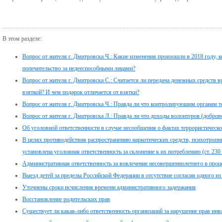
В этом разделе:
Вопрос от жителя г. Дмитровска Ч.: Какие изменения произошли в 2018 году,
попечительство за недееспособными лицами?
Вопрос от жителя г. Дмитровска С.: Считается ли передача денежных средств в
взяткой? И чем подарок отличается от взятки?
Вопрос от жителя г. Дмитровска Ч.: Правда ли что контролирующим органам 
Вопрос от жителя г. Дмитровска Л.: Правда ли что доходы волонтеров (добр
Об уголовной ответственности в случае несообщения о фактах террористическо
В целях противодействия распространению наркотических средств, психотропн
установлена уголовная ответственность за склонение к их потреблению (ст. 23
Административная ответственность за вовлечение несовершеннолетнего в проце
Выезд детей за пределы Российской Федерации в отсутствие согласия одного из
Уточнены сроки исчисления времени административного задержания
Восстановление родительских прав
Существует ли какая-либо ответственность организаций за нарушение прав инв