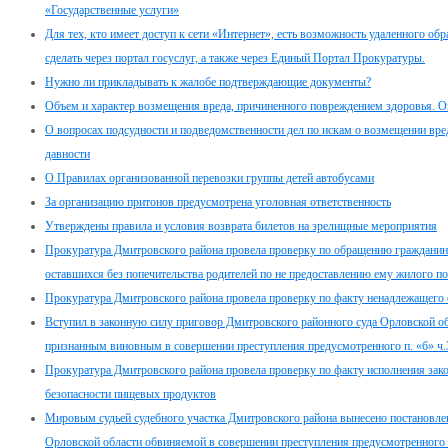
«Государственные услуги»
Для тех, кто имеет доступ к сети «Интернет», есть возможность удаленного о
сделать через портал госуслуг, а также через Единый Портал Прокуратуры.
Нужно ли прикладывать к жалобе подтверждающие документы?
Объем и характер возмещения вреда, причиненного повреждением здоровья. Оп
О вопросах подсудности и подведомственности дел по искам о возмещении вре
давности
О Правилах организованной перевозки группы детей автобусами
За организацию притонов предусмотрена уголовная ответственность
Утверждены правила и условия возврата билетов на зрелищные мероприятия
Прокуратура Дмитровского района провела проверку по обращению гражданина п
оставшихся без попечительства родителей по не предоставлению ему жилого 
Прокуратура Дмитровского района провела проверку по факту ненадлежащего
Вступил в законную силу приговор Дмитровского районного суда Орловской об
признанным виновным в совершении преступления предусмотренного п. «б» ч.
Прокуратура Дмитровского района провела проверку по факту исполнения закон
безопасности пищевых продуктов
Мировым судьей судебного участка Дмитровского района вынесено постановле
Орловской области обвиняемой в совершении преступления предусмотренного 