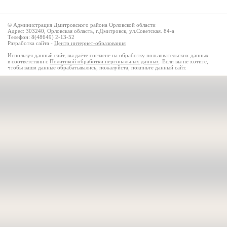
© Администрация Дмитровского района Орловской области
Адрес: 303240, Орловская область, г.Дмитровск, ул.Советская. 84-а
Телефон: 8(48649) 2-13-52
Разработка сайта -
Центр интернет-образования
Используя данный сайт, вы даёте согласие на обработку пользовательских данных
в соответствии с
Политикой обработки персональных данных
. Если вы не хотите,
чтобы ваши данные обрабатывались, пожалуйста, покиньте данный сайт.