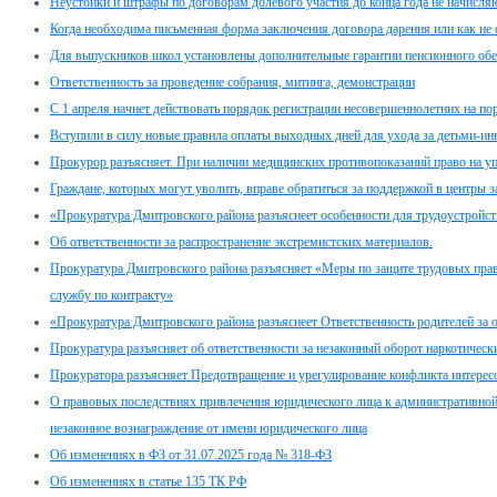
Неустойки и штрафы по договорам долевого участия до конца года не начисля
Когда необходима письменная форма заключения договора дарения или как не
Для выпускников школ установлены дополнительные гарантии пенсионного обе
Ответственность за проведение собрания, митинга, демонстрации
C 1 апреля начнет действовать порядок регистрации несовершеннолетних на по
Вступили в силу новые правила оплаты выходных дней для ухода за детьми-и
Прокурор разъясняет. При наличии медицинских противопоказаний право на у
Граждане, которых могут уволить, вправе обратиться за поддержкой в центры з
«Прокуратура Дмитровского района разъяснеет особенности для трудоустройс
Об ответственности за распространение экстремистских материалов.
Прокуратура Дмитровского района разъясняет «Меры по защите трудовых пра
службу по контракту»
«Прокуратура Дмитровского района разъяснеет Ответственность родителей за о
Прокуратура разъясняет об ответственности за незаконный оборот наркотическ
Прокуратора разъясняет Предотвращение и урегулирование конфликта интерес
О правовых последствиях привлечения юридического лица к административной 
незаконное вознаграждение от имени юридического лица
Об изменениях в ФЗ от 31.07.2025 года № 318-ФЗ
Об изменениях в статье 135 ТК РФ