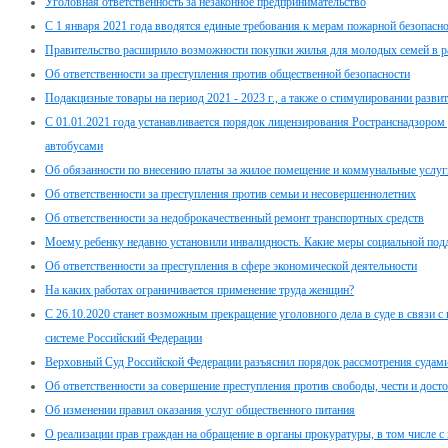
Уголовная ответственность за незаконное предпринимательство
С 1 января 2021 года вводятся единые требования к мерам пожарной безопасно
Правительство расширило возможности покупки жилья для молодых семей в 
Об ответственности за преступления против общественной безопасности
Подакцизные товары на период 2021 - 2023 г., а также о стимулировании разв
С 01.01.2021 года устанавливается порядок лицензирования Ространснадзором
автобусами
Об обязанности по внесению платы за жилое помещение и коммунальные услуг
Об ответственности за преступления против семьи и несовершеннолетних
Об ответственности за недоброкачественный ремонт транспортных средств
Моему ребенку недавно установили инвалидность. Какие меры социальной под
Об ответственности за преступления в сфере экономической деятельности
На каких работах ограничивается применение труда женщин?
С 26.10.2020 станет возможным прекращение уголовного дела в суде в связи 
системе Российский Федерации
Верховный Суд Российской Федерации разъяснил порядок рассмотрения судами
Об ответственности за совершение преступления против свободы, чести и дост
Об изменении правил оказания услуг общественного питания
О реализации прав граждан на обращение в органы прокуратуры, в том числе с