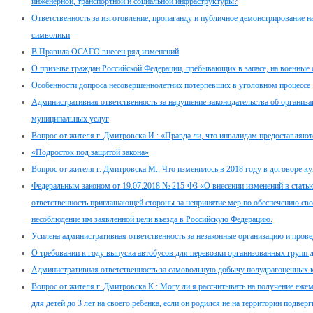
инженерной, транспортной и социальной инфраструктуры?
Ответственность за изготовление, пропаганду и публичное демонстрирование н
символики
В Правила ОСАГО внесен ряд изменений
О призыве граждан Российской Федерации, пребывающих в запасе, на военные
Особенности допроса несовершеннолетних потерпевших в уголовном процессе
Административная ответственность за нарушение законодательства об организа
муниципальных услуг
Вопрос от жителя г. Дмитровска И.: «Правда ли, что инвалидам предоставляю
«Подросток под защитой закона»
Вопрос от жителя г. Дмитровска М.: Что изменилось в 2018 году в договоре 
Федеральным законом от 19.07.2018 № 215-ФЗ «О внесении изменений в стать
ответственность приглашающей стороны за непринятие мер по обеспечению св
несоблюдение им заявленной цели въезда в Российскую Федерацию.
Усилена административная ответственность за незаконные организацию и провед
О требовании к году выпуска автобусов для перевозки организованных групп 
Административная ответственность за самовольную добычу полудрагоценных 
Вопрос от жителя г. Дмитровска К.: Могу ли я рассчитывать на получение еже
для детей до 3 лет на своего ребенка, если он родился не на территории подв