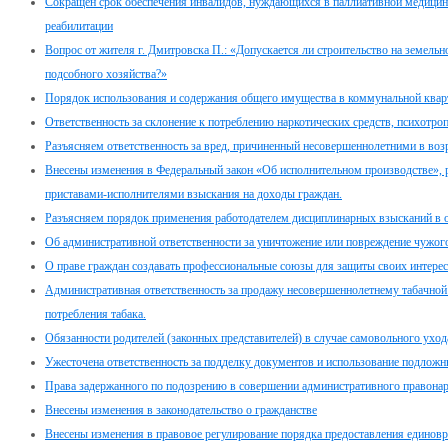
Сокращен срок обеспечения инвалидов, нуждающихся в паллиативной медицин
реабилитации
Вопрос от жителя г. Дмитровска П.: «Допускается ли строительство на земель
подсобного хозяйства?»
Порядок использования и содержания общего имущества в коммунальной квар
Ответственность за склонение к потреблению наркотических средств, психотро
Разъясняем ответственность за вред, причиненный несовершеннолетними в возра
Внесены изменения в Федеральный закон «Об исполнительном производстве»,
приставами-исполнителями взыскания на доходы граждан.
Разъясняем порядок применения работодателем дисциплинарных взысканий в 
Об административной ответственности за уничтожение или повреждение чужог
О праве граждан создавать профессиональные союзы для защиты своих интерес
Административная ответственность за продажу несовершеннолетнему табачной 
потребления табака.
Обязанности родителей (законных представителей) в случае самовольного ухо
Ужесточена ответственность за подделку документов и использование подлож
Права задержанного по подозрению в совершении административного правона
Внесены изменения в законодательство о гражданстве
Внесены изменения в правовое регулирование порядка предоставления едино