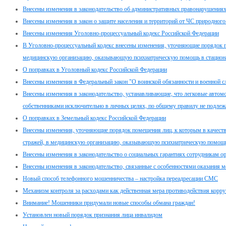
Внесены изменения в законодательство об административных правонарушения
Внесены изменения в закон о защите населения и территорий от ЧС природного
Внесены изменения Уголовно-процессуальный кодекс Российской Федерации
В Уголовно-процессуальный кодекс внесены изменения, уточняющие порядок п
медицинскую организацию, оказывающую психиатрическую помощь в стацион
О поправках в Уголовный кодекс Российской Федерации
Внесены изменения в Федеральный закон "О воинской обязанности и военной с
Внесены изменения в законодательство, устанавливающие, что легковые автом
собственниками исключительно в личных целях, по общему правилу не подлеж
О поправках в Земельный кодекс Российской Федерации
Внесены изменения, уточняющие порядок помещения лиц, к которым в качеств
стражей, в медицинскую организацию, оказывающую психиатрическую помощь
Внесены изменения в законодательство о социальных гарантиях сотрудникам о
Внесены изменения в законодательство, связанные с особенностями оказания
Новый способ телефонного мошенничества – настройка переадресации СМС
Механизм контроля за расходами как действенная мера противодействия корр
Внимание! Мошенники придумали новые способы обмана граждан!
Установлен новый порядок признания лица инвалидом