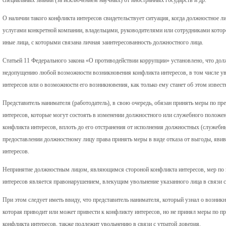
О наличии такого конфликта интересов свидетельствует ситуация, когда должностное л
услугами конкретной компании, владельцами, руководителями или сотрудниками кото
иные лица, с которыми связана личная заинтересованность должностного лица.
Статьей 11 Федерального закона «О противодействии коррупции» установлено, что до
недопущению любой возможности возникновения конфликта интересов, в том числе у
интересов или о возможности его возникновения, как только ему станет об этом извест
Представитель нанимателя (работодатель), в свою очередь, обязан принять меры по 
интересов, которые могут состоять в изменении должностного или служебного положе
конфликта интересов, вплоть до его отстранения от исполнения должностных (служебн
предоставлении должностному лицу права принять меры в виде отказа от выгоды, яв
интересов.
Непринятие должностным лицом, являющимся стороной конфликта интересов, мер по
интересов является правонарушением, влекущим увольнение указанного лица в связи с
При этом следует иметь ввиду, что представитель нанимателя, который узнал о возник
которая приводит или может привести к конфликту интересов, но не принял меры по п
конфликта интересов, также подлежит увольнению в связи с утратой доверия.