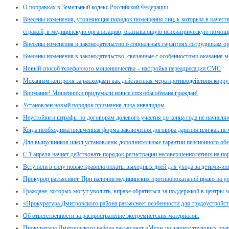
О поправках в Земельный кодекс Российской Федерации
Внесены изменения, уточняющие порядок помещения лиц, к которым в качеств
стражей, в медицинскую организацию, оказывающую психиатрическую помощь
Внесены изменения в законодательство о социальных гарантиях сотрудникам о
Внесены изменения в законодательство, связанные с особенностями оказания
Новый способ телефонного мошенничества – настройка переадресации СМС
Механизм контроля за расходами как действенная мера противодействия корр
Внимание! Мошенники придумали новые способы обмана граждан!
Установлен новый порядок признания лица инвалидом
Неустойки и штрафы по договорам долевого участия до конца года не начисля
Когда необходима письменная форма заключения договора дарения или как не
Для выпускников школ установлены дополнительные гарантии пенсионного обе
C 1 апреля начнет действовать порядок регистрации несовершеннолетних на по
Вступили в силу новые правила оплаты выходных дней для ухода за детьми-и
Прокурор разъясняет. При наличии медицинских противопоказаний право на у
Граждане, которых могут уволить, вправе обратиться за поддержкой в центры з
«Прокуратура Дмитровского района разъяснеет особенности для трудоустройс
Об ответственности за распространение экстремистских материалов.
Прокуратура Дмитровского района разъясняет «Меры по защите трудовых пра