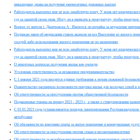
инвалидами, права на получение ежемесячных денежных выплат
Работодатель выплатил мне не всю заработную плату. У меня нет юридического 
суд за защитой своих прав. Могу ли я написать в прокуратуру, чтобы прокурор 
Вопрос от жителя г. Дмитровска А.: Имеются ли штрафы за неудаление интер
Подписан закон об индексации ставок акцизов на все Выселение из жилого пом
соседей либо использования жилого помещения не по назначению
Работодатель выплатил мне не всю заработную плату. У меня нет юридического 
суд за защитой своих прав. Могу ли я написать в прокуратуру, чтобы прокурор 
О некоторых вопросах получения жилья вне очереди
Уголовная ответственность за незаконное предпринимательство
С 1 января 2021 года вводятся единые требования к мерам пожарной безопасно
Правительство расширило возможности покупки жилья для молодых семей в 
Об ответственности за преступления против общественной безопасности
Подакцизные товары на период 2021 - 2023 г., а также о стимулировании разв
С 01.01.2021 года устанавливается порядок лицензирования Ространснадзором
автобусами
Об обязанности по внесению платы за жилое помещение и коммунальные услуг
Об ответственности за преступления против семьи и несовершеннолетних
Об ответственности за недоброкачественный ремонт транспортных средств