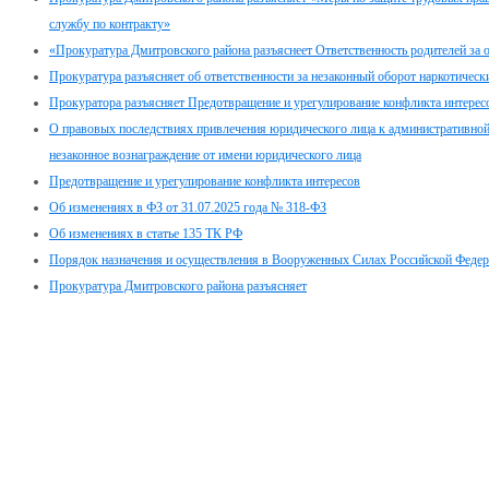
службу по контракту»
«Прокуратура Дмитровского района разъяснеет Ответственность родителей за о
Прокуратура разъясняет об ответственности за незаконный оборот наркотическ
Прокуратора разъясняет Предотвращение и урегулирование конфликта интерес
О правовых последствиях привлечения юридического лица к административной 
незаконное вознаграждение от имени юридического лица
Предотвращение и урегулирование конфликта интересов
Об изменениях в ФЗ от 31.07.2025 года № 318-ФЗ
Об изменениях в статье 135 ТК РФ
Порядок назначения и осуществления в Вооруженных Силах Российской Феде
Прокуратура Дмитровского района разъясняет