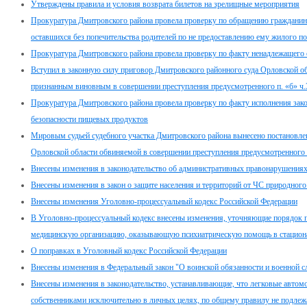
Утверждены правила и условия возврата билетов на зрелищные мероприятия
Прокуратура Дмитровского района провела проверку по обращению гражданина п
оставшихся без попечительства родителей по не предоставлению ему жилого 
Прокуратура Дмитровского района провела проверку по факту ненадлежащего
Вступил в законную силу приговор Дмитровского районного суда Орловской об
признанным виновным в совершении преступления предусмотренного п. «б» ч.
Прокуратура Дмитровского района провела проверку по факту исполнения закон
безопасности пищевых продуктов
Мировым судьей судебного участка Дмитровского района вынесено постановле
Орловской области обвиняемой в совершении преступления предусмотренного 
Внесены изменения в законодательство об административных правонарушения
Внесены изменения в закон о защите населения и территорий от ЧС природного
Внесены изменения Уголовно-процессуальный кодекс Российской Федерации
В Уголовно-процессуальный кодекс внесены изменения, уточняющие порядок п
медицинскую организацию, оказывающую психиатрическую помощь в стацион
О поправках в Уголовный кодекс Российской Федерации
Внесены изменения в Федеральный закон "О воинской обязанности и военной с
Внесены изменения в законодательство, устанавливающие, что легковые автом
собственниками исключительно в личных целях, по общему правилу не подлеж