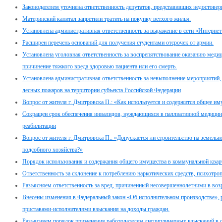
Законодателем уточнена ответственность депутатов, представивших недостовер
Материнский капитал запретили тратить на покупку ветхого жилья.
Установлена административная ответственность за выражение в сети «Интернет
Расширен перечень оснований для получения студентами отсрочек от армии.
Установлена уголовная ответственность за воспрепятствование оказанию мед
причинение тяжкого вреда здоровью пациента или его смерть.
Установлена административная ответственность за невыполнение мероприяти
лесных пожаров на территории субъекта Российской Федерации
Вопрос от жителя г. Дмитровска П.: «Как используется и содержится общее и
Сокращен срок обеспечения инвалидов, нуждающихся в паллиативной медицин
реабилитации
Вопрос от жителя г. Дмитровска П.: «Допускается ли строительство на земель
подсобного хозяйства?»
Порядок использования и содержания общего имущества в коммунальной квар
Ответственность за склонение к потреблению наркотических средств, психотро
Разъясняем ответственность за вред, причиненный несовершеннолетними в возра
Внесены изменения в Федеральный закон «Об исполнительном производстве»,
приставами-исполнителями взыскания на доходы граждан.
Разъясняем порядок применения работодателем дисциплинарных взысканий в 