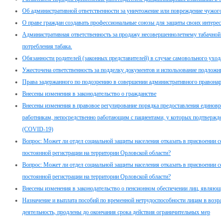
Об административной ответственности за уничтожение или повреждение чужог
О праве граждан создавать профессиональные союзы для защиты своих интерес
Административная ответственность за продажу несовершеннолетнему табачной 
потребления табака.
Обязанности родителей (законных представителей) в случае самовольного ухо
Ужесточена ответственность за подделку документов и использование подлож
Права задержанного по подозрению в совершении административного правона
Внесены изменения в законодательство о гражданстве
Внесены изменения в правовое регулирование порядка предоставления едино
работникам, непосредственно работающим с пациентами, у которых подтвержд
(COVID-19)
Вопрос: Может ли отдел социальной защиты населения отказать в присвоении с
постоянной регистрации на территории Орловской области?
Вопрос: Может ли отдел социальной защиты населения отказать в присвоении с
постоянной регистрации на территории Орловской области?
Внесены изменения в законодательство о пенсионном обеспечении лиц, являю
Назначение и выплата пособий по временной нетрудоспособности лицам в возр
деятельность, продлены до окончания срока действия ограничительных мер