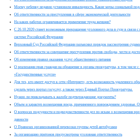
Моему ребенку недавно установили инвалидность. Какие меры социальной под
Об ответственности за преступления в сфере экономической деятельности
На каких работах ограничивается применение труда женщин?
С 26.10.2020 станет возможным прекращение уголовного дела в суде в связи 
системе Российский Федерации
Верховный Суд Российской Федерации разъяснил порядок рассмотрения судами
Об ответственности за совершение преступления против свободы, чести и дост
Об изменении правил оказания услуг общественного питания
О реализации прав граждан на обращение в органы прокуратуры, в том числе с
«Государственные услуги»
Для тех, кто имеет доступ к сети «Интернет», есть возможность удаленного о
сделать через портал госуслуг, а также через Единый Портал Прокуратуры.
Нужно ли прикладывать к жалобе подтверждающие документы?
Объем и характер возмещения вреда, причиненного повреждением здоровья. Оп
О вопросах подсудности и подведомственности дел по искам о возмещении вре
давности
О Правилах организованной перевозки группы детей автобусами
За организацию притонов предусмотрена уголовная ответственность