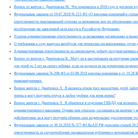
Вопрос от жителя г. Дмитровска М.: Что изменилось в 2018 году в договоре 
Федеральным законом от 19.07.2018 № 215-ФЗ «О внесении изменений в стать
ответственность приглашающей стороны за непринятие мер по обеспечению св
несоблюдение им заявленной цели въезда в Российскую Федерацию.
Усилена административная ответственность за незаконные организацию и провед
О требовании к году выпуска автобусов для перевозки организованных групп 
Административная ответственность за самовольную добычу полудрагоценных 
Вопрос от жителя г. Дмитровска К.: Могу ли я рассчитывать на получение еже
для детей до 3 лет на своего ребенка, если он родился не на территории подв
Федеральным законом № 298-ФЗ от 03.08.2018 внесены изменения в ст. 19.28 
правонарушениях.
Вопрос жителя г. Дмитровск Л.: Я являюсь отцом трех малолетних детей, работ
теперь я могу получить отпуск в любое удобное для меня время?
Вопрос жителя г. Дмитровск Л.: Я обратился в отделение ГИБДД для возврата 
административного наказания. Однако мне отказали, сославшись на наличие у 
действительно ли я могу получить обратно свое водительское удостоверение т
Федеральным законом от 30.10.2018 № 377-ФЗ КоАП РФ дополнен статьей 20.2.
ответственность за злоупотребление организатором публичного мероприятия пр