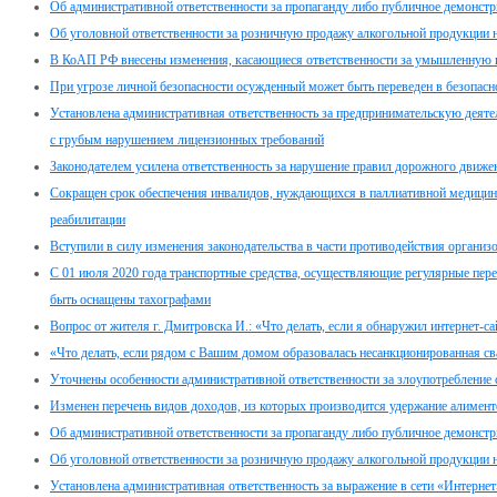
Об административной ответственности за пропаганду либо публичное демонстр
Об уголовной ответственности за розничную продажу алкогольной продукции 
В КоАП РФ внесены изменения, касающиеся ответственности за умышленную п
При угрозе личной безопасности осужденный может быть переведен в безопасн
Установлена административная ответственность за предпринимательскую дея
с грубым нарушением лицензионных требований
Законодателем усилена ответственность за нарушение правил дорожного движе
Сокращен срок обеспечения инвалидов, нуждающихся в паллиативной медицин
реабилитации
Вступили в силу изменения законодательства в части противодействия организ
С 01 июля 2020 года транспортные средства, осуществляющие регулярные пер
быть оснащены тахографами
Вопрос от жителя г. Дмитровска И.: «Что делать, если я обнаружил интернет-с
«Что делать, если рядом с Вашим домом образовалась несанкционированная св
Уточнены особенности административной ответственности за злоупотребление
Изменен перечень видов доходов, из которых производится удержание алимент
Об административной ответственности за пропаганду либо публичное демонстр
Об уголовной ответственности за розничную продажу алкогольной продукции 
Установлена административная ответственность за выражение в сети «Интернет