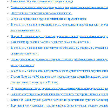
Разъясняем общие положения о возмещении вреда
Может ли органами полиции проводиться проверка на основании анонимного з
Об уголовной ответственности за мошенничество.
О сроках обращения в суд за восстановлением трудовых прав
Внесены изменения в нормативные акты, касающиеся вопросов поверки прибор
коммунальные ресурсы
Вопрос: Относятся ли доходы от предпринимательской деятельности к общему
Разъясняем требования закона к перевозке домашних животных.
Внесены изменения в законодательство об обязательном социальном страховани
связи с материнством
Законодательством установлен штраф за отказ обслуживать человека, имеюще
жизнедеятельности
Внесены изменения в законодательство в целях дополнительного регулировани
Указом Президента РФ продлен срок предоставления сведений о доходах, расхо
имущественного характера за 2019 год
О дополнительных мерах, принятых в целях противодействия коррупции в сфе
За какие коррупционные проявления могут уволить государственного и муници
Вопрос: В каких случаях работа в подчинении родственника будет считаться н
Вступили в силу изменения, направленные на беззаявительный порядок реализ