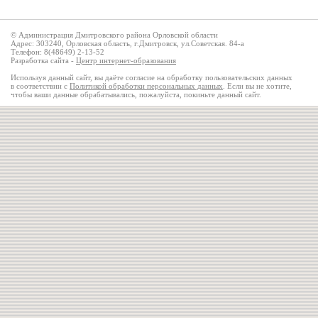
© Администрация Дмитровского района Орловской области
Адрес: 303240, Орловская область, г.Дмитровск, ул.Советская. 84-а
Телефон: 8(48649) 2-13-52
Разработка сайта -
Центр интернет-образования
Используя данный сайт, вы даёте согласие на обработку пользовательских данных
в соответствии с
Политикой обработки персональных данных
. Если вы не хотите,
чтобы ваши данные обрабатывались, пожалуйста, покиньте данный сайт.