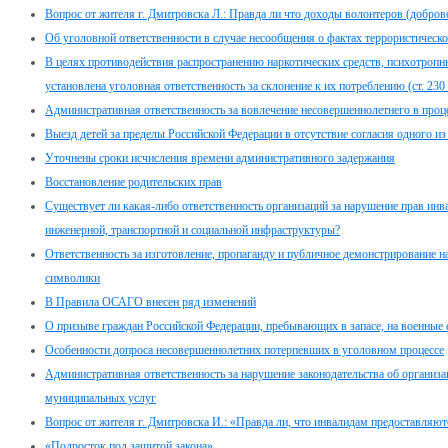
Вопрос от жителя г. Дмитровска Л.: Правда ли что доходы волонтеров (добр
Об уголовной ответственности в случае несообщения о фактах террористическо
В целях противодействия распространению наркотических средств, психотропн
установлена уголовная ответственность за склонение к их потреблению (ст. 23
Административная ответственность за вовлечение несовершеннолетнего в проце
Выезд детей за пределы Российской Федерации в отсутствие согласия одного из
Уточнены сроки исчисления времени административного задержания
Восстановление родительских прав
Существует ли какая-либо ответственность организаций за нарушение прав инв
инженерной, транспортной и социальной инфраструктуры?
Ответственность за изготовление, пропаганду и публичное демонстрирование н
символики
В Правила ОСАГО внесен ряд изменений
О призыве граждан Российской Федерации, пребывающих в запасе, на военные
Особенности допроса несовершеннолетних потерпевших в уголовном процессе
Административная ответственность за нарушение законодательства об организа
муниципальных услуг
Вопрос от жителя г. Дмитровска И.: «Правда ли, что инвалидам предоставляю
«Подросток под защитой закона»