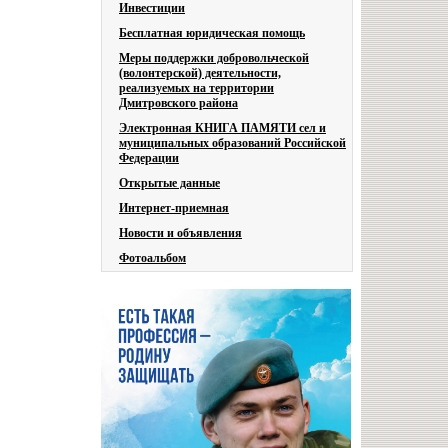
Инвестиции
Бесплатная юридическая помощь
Меры поддержки добровольческой
(волонтерской) деятельности,
реализуемых на территории
Дмитровского района
Электронная КНИГА ПАМЯТИ сел и
муниципальных образований Российской
Федерации
Открытые данные
Интернет-приемная
Новости и объявления
Фотоальбом