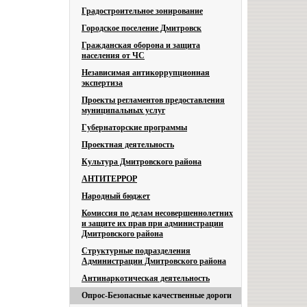
Градостроительное зонирование
Городское поселение Дмитровск
Гражданская оборона и защита
населения от ЧС
Независимая антикоррупционная
экспертиза
Проекты регламентов предоставления
муниципальных услуг
Губернаторские программы
Проектная деятельность
Культура Дмитровского района
АНТИТЕРРОР
Народный бюджет
Комиссия по делам несовершеннолетних
и защите их прав при администрации
Дмитровского района
Структурные подразделения
Администрации Дмитровского района
Антинаркотическая деятельность
Опрос-Безопасные качественные дороги