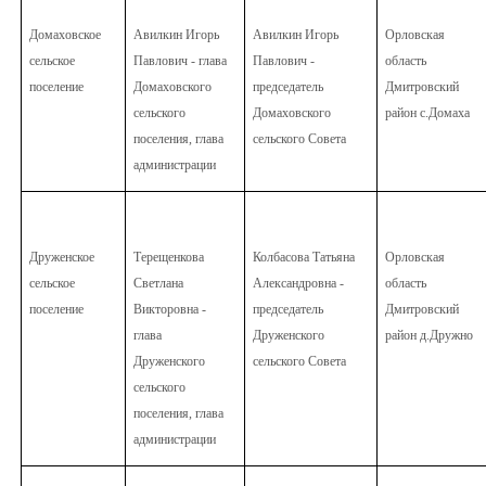
Домаховское
Авилкин Игорь
Авилкин Игорь
Орловская
сельское
Павлович - глава
Павлович -
область
поселение
Домаховского
председатель
Дмитровский
сельского
Домаховского
район с.Домаха
поселения, глава
сельского Совета
администрации
Друженское
Терещенкова
Колбасова Татьяна
Орловская
сельское
Светлана
Александровна -
область
поселение
Викторовна -
председатель
Дмитровский
глава
Друженского
район д.Дружно
Друженского
сельского Совета
сельского
поселения, глава
администрации