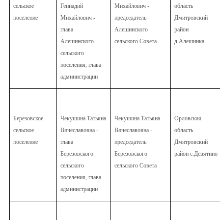
сельское
Геннадий
Михайлович -
область
поселение
Михайлович -
председатель
Дмитровский
глава
Алешинского
район
Алешинского
сельского Совета
д.Алешинка
сельского
поселения, глава
администрации
Березовское
Чекушина Татьяна
Чекушина Татьяна
Орловская
сельское
Вячеславовна -
Вячеславовна -
область
поселение
глава
председатель
Дмитровский
Березовского
Березовского
район с.Девятино
сельского
сельского Совета
поселения, глава
администрации