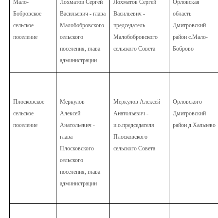
Мало-
Лохматов Сергей
Лохматов Сергей
Орловская
Бобровское
Васильевич - глава
Васильевич -
область
сельское
Малобобровского
председатель
Дмитровский
поселение
сельского
Малобобровского
район с.Мало-
поселения, глава
сельского Совета
Боброво
администрации
Плосковское
Меркулов
Меркулов Алексей
Орловского
сельское
Алексей
Анатольевич -
Дмитровский
поселение
Анатольевич -
и.о.председателя
район д.Хальзево
глава
Плосковского
Плосковского
сельского Совета
сельского
поселения, глава
администрации