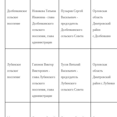
Долбенкинское
Новикова Татьяна
Пузырин Сергей
Орловская
сельское
Ивановна - глава
Васильевич -
область
поселение
Долбенкинского
председатель
Дмитровский
сельского
Долбенкинского
район
поселения, глава
сельского Совета
с.Долбенкино
администрации
Лубянское
Гапонов Виктор
Тусов Виталий
Орловская
сельское
Викторович -
Васильевич -
область
поселение
глава Лубянского
председатель
Дмитровский
сельского
Лубянского
район с.Лубянки
поселения, глава
сельского Совета
администрации