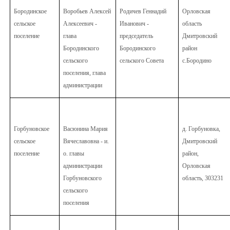
Бородинское
Воробьев Алексей
Родичев Геннадий
Орловская
сельское
Алексеевич -
Иванович -
область
поселение
глава
председатель
Дмитровский
Бородинского
Бородинского
район
сельского
сельского Совета
с.Бородино
поселения, глава
администрации
Горбуновское
Васюнина Мария
д. Горбуновка,
сельское
Вячеславовна - и.
Дмитровский
поселение
о. главы
район,
администрации
Орловская
Горбуновского
область, 303231
сельского
поселения