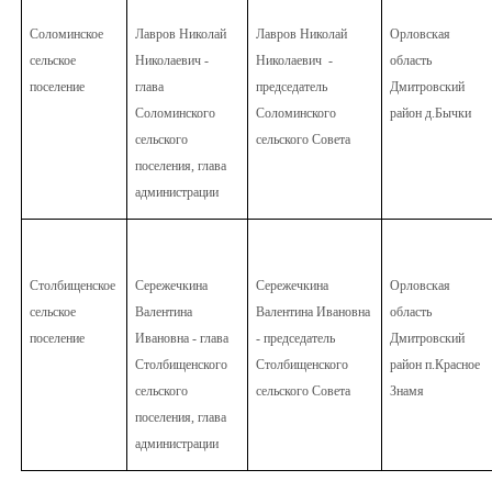
Соломинское
Лавров Николай
Лавров Николай
Орловская
сельское
Николаевич -
Николаевич
-
область
поселение
глава
председатель
Дмитровский
Соломинского
Соломинского
район д.Бычки
сельского
сельского Совета
поселения, глава
администрации
Столбищенское
Сережечкина
Сережечкина
Орловская
сельское
Валентина
Валентина Ивановна
область
поселение
Ивановна - глава
- председатель
Дмитровский
Столбищенского
Столбищенского
район п.Красное
сельского
сельского Совета
Знамя
поселения, глава
администрации