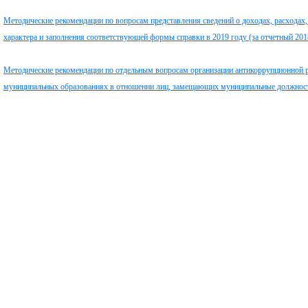
Методические рекомендации по вопросам представления сведений о доходах, расходах
характера и заполнения соответствующей формы справки в 2019 году (за отчетный 201
Методические рекомендации по отдельным вопросам организации антикоррупционной р
муниципальных образованиях в отношении лиц, замещающих муниципальные должнос