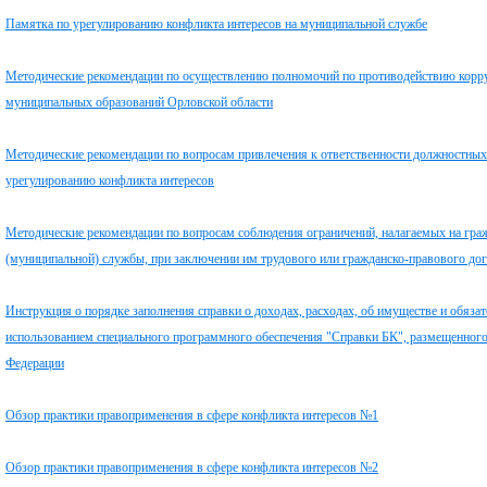
Памятка по урегулированию конфликта интересов на муниципальной службе
Методические рекомендации по осуществлению полномочий по противодействию корру
муниципальных образований Орловской области
Методические рекомендации по вопросам привлечения к ответственности должностных 
урегулированию конфликта интересов
Методические рекомендации по вопросам соблюдения ограничений, налагаемых на гра
(муниципальной) службы, при заключении им трудового или гражданско-правового дог
Инструкция о порядке заполнения справки о доходах, расходах, об имуществе и обязат
использованием специального программного обеспечения "Справки БК", размещенного
Федерации
Обзор практики правоприменения в сфере конфликта интересов №1
Обзор практики правоприменения в сфере конфликта интересов №2