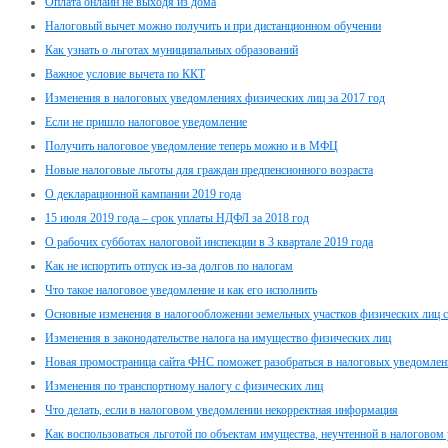
Оплата онлайн не выходя из дома
Налоговый вычет можно получить и при дистанционном обучении
Как узнать о льготах муниципальных образований
Важное условие вычета по ККТ
Изменения в налоговых уведомлениях физических лиц за 2017 год
Если не пришло налоговое уведомление
Получить налоговое уведомление теперь можно и в МФЦ
Новые налоговые льготы для граждан предпенсионного возраста
О декларационной кампании 2019 года
15 июля 2019 года – срок уплаты НДФЛ за 2018 год
О рабочих субботах налоговой инспекции в 3 квартале 2019 года
Как не испортить отпуск из-за долгов по налогам
Что такое налоговое уведомление и как его исполнить
Основные изменения в налогообложении земельных участков физических лиц с
Изменения в законодательстве налога на имущество физических лиц
Новая промостраница сайта ФНС поможет разобраться в налоговых уведомлен
Изменения по транспортному налогу с физических лиц
Что делать, если в налоговом уведомлении некорректная информация
Как воспользоваться льготой по объектам имущества, неучтенной в налоговом