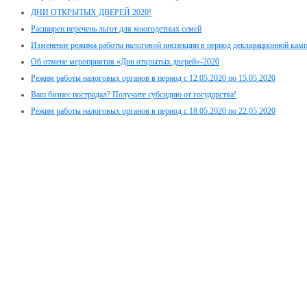
ДНИ ОТКРЫТЫХ ДВЕРЕЙ 2020!
Расширен перечень льгот для многодетных семей
Изменение режима работы налоговой инспекции в период декларационной кам
Об отмене мероприятия «Дни открытых дверей»-2020
Режим работы налоговых органов в период с 12.05.2020 по 15.05.2020
Ваш бизнес пострадал? Получите субсидию от государства!
Режим работы налоговых органов в период с 18.05.2020 по 22.05.2020