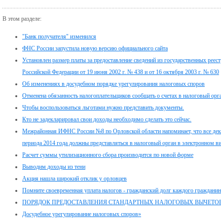
В этом разделе:
"Банк получателя" изменился
ФНС России запустила новую версию официального сайта
Установлен размер платы за предоставление сведений из государственных реес
Российской Федерации от 19 июня 2002 г. № 438 и от 16 октября 2003 г. № 630
Об изменениях в досудебном порядке урегулирования налоговых споров
Отменена обязанность налогоплательщиков сообщать о счетах в налоговый орг
Чтобы воспользоваться льготами нужно представить документы.
Кто не задекларировал свои доходы необходимо сделать это сейчас.
Межрайонная ИФНС России №8 по Орловской области напоминает, что все дек
периода 2014 года должны представляться в налоговый орган в электронном ви
Расчет суммы утилизационного сбора производится по новой форме
Выводим доходы из тени
Акция нашла широкий отклик у орловцев
Помните своевременная уплата налогов - гражданский долг каждого гражданин
ПОРЯДОК ПРЕДОСТАВЛЕНИЯ СТАНДАРТНЫХ НАЛОГОВЫХ ВЫЧЕТО
Досудебное урегулирование налоговых споров»