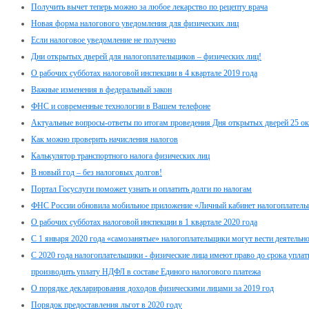
Получить вычет теперь можно за любое лекарство по рецепту врача
Новая форма налогового уведомления для физических лиц
Если налоговое уведомление не получено
Дни открытых дверей для налогоплательщиков – физических лиц!
О рабочих субботах налоговой инспекции в 4 квартале 2019 года
Важные изменения в федеральный закон
ФНС и современные технологии в Вашем телефоне
Актуальные вопросы-ответы по итогам проведения Дня открытых дверей 25 ок
Как можно проверить начисления налогов
Калькулятор транспортного налога физических лиц
В новый год – без налоговых долгов!
Портал Госуслуги поможет узнать и оплатить долги по налогам
ФНС России обновила мобильное приложение «Личный кабинет налогоплатель
О рабочих субботах налоговой инспекции в 1 квартале 2020 года
С 1 января 2020 года «самозанятые» налогоплательщики могут вести деятельно
С 2020 года налогоплательщики - физические лица имеют право до срока упла
производить уплату НДФЛ в составе Единого налогового платежа
О порядке декларирования доходов физическими лицами за 2019 год
Порядок предоставления льгот в 2020 году