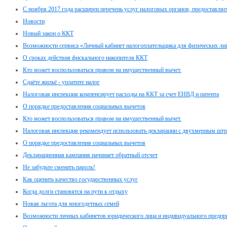
С ноября 2017 года расширен перечень услуг налоговых органов, предоставл
Новости
Новый закон о ККТ
Возможности сервиса «Личный кабинет налогоплательщика для физических ли
О сроках действия фискального накопителя ККТ
Кто может воспользоваться правом на имущественный вычет.
Сдаёте жильё - уплатите налог
Налоговая инспекция компенсирует расходы на ККТ за счет ЕНВД и патента
О порядке предоставления социальных вычетов
Кто может воспользоваться правом на имущественный вычет.
Налоговая инспекция рекомендует использовать декларации с двухмерным шт
О порядке предоставления социальных вычетов
Декларационная кампания начинает обратный отсчет
Не забудьте сменить пароль!
Как оценить качество государственных услуг
Когда долги становятся на пути к отдыху
Новая льгота для многодетных семей
Возможности личных кабинетов юридического лица и индивидуального предпр