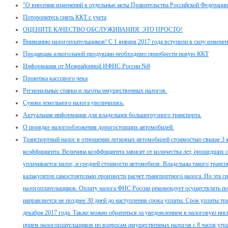
"О внесении изменений в отдельные акты Правительства Российской Федерации
Поторопитесь снять ККТ с учета
ОЦЕНИТЕ КАЧЕСТВО ОБСЛУЖИВАНИЯ. ЭТО ПРОСТО!
Вниманию налогоплательщиков! С 1 января 2017 года вступили в силу изменени
Продавцам алкогольной продукции необходимо приобрести новую ККТ
Информация от Межрайонной ИФНС России №8
Проверка кассового чека
Региональные ставки и льготы имущественных налогов.
Сумма земельного налога увеличилась.
Актуальная информация для владельцев большегрузного транспорта.
О порядке налогообложения дорогостоящих автомобилей.
Транспортный налог в отношении легковых автомобилей стоимостью свыше 3 
коэффициента. Величина коэффициента зависит от количества лет, прошедших с
уплачивается налог, и средней стоимости автомобиля. Владельцы такого тран
калькулятор самостоятельно произвести расчет транспортного налога. Но эта с
налогоплательщиков. Оплату налога ФНС России рекомендует осуществлять по
направляется не позднее 30 дней до наступления срока уплаты. Срок уплаты тр
декабря 2017 года. Также можно обратиться за уведомлением в налоговую инсп
прием налогоплательщиков по вопросам имущественных налогов с 8 часов утра