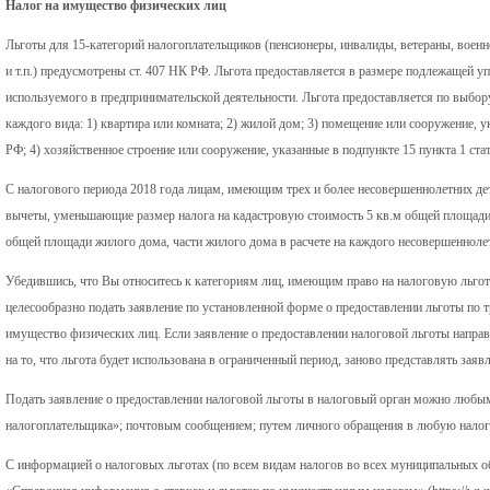
Налог на имущество физических лиц
Льготы для 15-категорий налогоплательщиков (пенсионеры, инвалиды, ветераны, воен
и т.п.) предусмотрены ст. 407 НК РФ. Льгота предоставляется в размере подлежащей у
используемого в предпринимательской деятельности. Льгота предоставляется по выбо
каждого вида: 1) квартира или комната; 2) жилой дом; 3) помещение или сооружение, у
РФ; 4) хозяйственное строение или сооружение, указанные в подпункте 15 пункта 1 ст
С налогового периода 2018 года лицам, имеющим трех и более несовершеннолетних де
вычеты, уменьшающие размер налога на кадастровую стоимость 5 кв.м общей площади 
общей площади жилого дома, части жилого дома в расчете на каждого несовершеннолет
Убедившись, что Вы относитесь к категориям лиц, имеющим право на налоговую льготу
целесообразно подать заявление по установленной форме о предоставлении льготы по т
имущество физических лиц. Если заявление о предоставлении налоговой льготы направ
на то, что льгота будет использована в ограниченный период, заново представлять заявл
Подать заявление о предоставлении налоговой льготы в налоговый орган можно любы
налогоплательщика»; почтовым сообщением; путем личного обращения в любую нал
С информацией о налоговых льготах (по всем видам налогов во всех муниципальных о