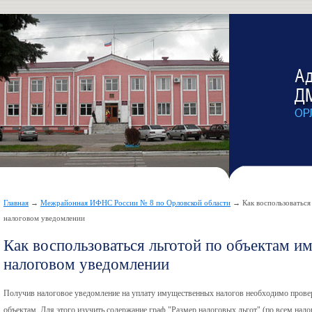
Главная
→
Межрайонная ИФНС России № 8 по Орловской области
→ Как воспользоваться 
налоговом уведомлении
Как воспользоваться льготой по объектам и
налоговом уведомлении
Получив налоговое уведомление на уплату имущественных налогов необходимо провер
объектам. Для этого изучить содержание граф "Размер налоговых льгот" (по всем нал