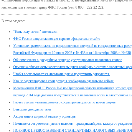
«Справочная информация о ставках и льготах по имущественным налогам» (https://www
инспекции или в контакт-центр ФНС России (тел. 8 800 – 222-22-22).
В этом разделе:
"Банк получателя" изменился
ФНС России запустила новую версию официального сайта
Установлен размер платы за предоставление сведений из государственных реес
Российской Федерации от 19 июня 2002 г. № 438 и от 16 октября 2003 г. № 630
Об изменениях в досудебном порядке урегулирования налоговых споров
Отменена обязанность налогоплательщиков сообщать о счетах в налоговый орг
Чтобы воспользоваться льготами нужно представить документы.
Кто не задекларировал свои доходы необходимо сделать это сейчас.
Межрайонная ИФНС России №8 по Орловской области напоминает, что все дек
периода 2014 года должны представляться в налоговый орган в электронном ви
Расчет суммы утилизационного сбора производится по новой форме
Выводим доходы из тени
Акция нашла широкий отклик у орловцев
Помните своевременная уплата налогов - гражданский долг каждого гражданин
ПОРЯДОК ПРЕДОСТАВЛЕНИЯ СТАНДАРТНЫХ НАЛОГОВЫХ ВЫЧЕТО