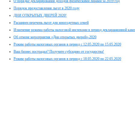
О порядке декларирования доходов физическими лицами за 2019 год
Порядок предоставления льгот в 2020 году
ДНИ ОТКРЫТЫХ ДВЕРЕЙ 2020!
Расширен перечень льгот для многодетных семей
Изменение режима работы налоговой инспекции в период декларационной кам
Об отмене мероприятия «Дни открытых дверей»-2020
Режим работы налоговых органов в период с 12.05.2020 по 15.05.2020
Ваш бизнес пострадал? Получите субсидию от государства!
Режим работы налоговых органов в период с 18.05.2020 по 22.05.2020