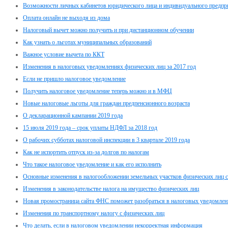
Возможности личных кабинетов юридического лица и индивидуального предпр
Оплата онлайн не выходя из дома
Налоговый вычет можно получить и при дистанционном обучении
Как узнать о льготах муниципальных образований
Важное условие вычета по ККТ
Изменения в налоговых уведомлениях физических лиц за 2017 год
Если не пришло налоговое уведомление
Получить налоговое уведомление теперь можно и в МФЦ
Новые налоговые льготы для граждан предпенсионного возраста
О декларационной кампании 2019 года
15 июля 2019 года – срок уплаты НДФЛ за 2018 год
О рабочих субботах налоговой инспекции в 3 квартале 2019 года
Как не испортить отпуск из-за долгов по налогам
Что такое налоговое уведомление и как его исполнить
Основные изменения в налогообложении земельных участков физических лиц с
Изменения в законодательстве налога на имущество физических лиц
Новая промостраница сайта ФНС поможет разобраться в налоговых уведомлен
Изменения по транспортному налогу с физических лиц
Что делать, если в налоговом уведомлении некорректная информация