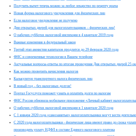
Получить вычет теперь можно за любое лекарство по рецепту врача
Новая форма налогового уведомления для физических лиц
Если налоговое уведомление не получено
Дни открытых дверей для налогоплательщиков – физических лиц!
О рабочих субботах налоговой инспекции в 4 квартале 2019 года
Важные изменения в федеральный закон
Третий этап амнистии капиталов продлится до 29 февраля 2020 года
ФНС и современные технологии в Вашем телефоне
Актуальные вопросы-ответы по итогам проведения Дня открытых дверей 25 ок
Как можно проверить начисления налогов
Калькулятор транспортного налога физических лиц
В новый год – без налоговых долгов!
Портал Госуслуги поможет узнать и оплатить долги по налогам
ФНС России обновила мобильное приложение «Личный кабинет налогоплатель
О рабочих субботах налоговой инспекции в 1 квартале 2020 года
С 1 января 2020 года «самозанятые» налогоплательщики могут вести деятельно
С 2020 года налогоплательщики - физические лица имеют право до срока упла
производить уплату НДФЛ в составе Единого налогового платежа