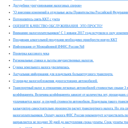
Досудебное урегулирование налоговых споров»
"О внесении изменений в отдельные акты Правительства Российской Федерации
Поторопитесь снять ККТ с учета
ОЦЕНИТЕ КАЧЕСТВО ОБСЛУЖИВАНИЯ. ЭТО ПРОСТО!
Вниманию налогоплательщиков! С 1 января 2017 года вступили в силу изменени
Продавцам алкогольной продукции необходимо приобрести новую ККТ
Информация от Межрайонной ИФНС России №8
Проверка кассового чека
Региональные ставки и льготы имущественных налогов.
Сумма земельного налога увеличилась.
Актуальная информация для владельцев большегрузного транспорта.
О порядке налогообложения дорогостоящих автомобилей.
Транспортный налог в отношении легковых автомобилей стоимостью свыше 3 
коэффициента. Величина коэффициента зависит от количества лет, прошедших с
уплачивается налог, и средней стоимости автомобиля. Владельцы такого тран
калькулятор самостоятельно произвести расчет транспортного налога. Но эта с
налогоплательщиков. Оплату налога ФНС России рекомендует осуществлять по
направляется не позднее 30 дней до наступления срока уплаты. Срок уплаты тр