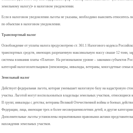
земельному налогу)» в налоговом уведомлении.
Если в налоговом уведомлении льготы не указаны, необходимо выяснить относитесь л
по объектам в налоговом уведомлении.
Транспортный налог
Освобождение от уплаты налога предусмотрено ст. 361.1 Налогового кодекса Российск
транспортных средств, имеющих разрешенную максимальную массу свыше 12 тонн, зар
системы взимания платы «Платон». На региональном уровне – законами субъектов Рос
категорий налогоплательщиков (пенсионеры, инвалиды, ветераны, многодетные семьи и т
Земельный налог
Действует федеральная льгота, которая уменьшает налоговую базу на кадастровую сто
участка. Льготой могут воспользоваться владельцы земельных участков, относящиеся 
II групп; инвалиды с детства; ветераны Великой Отечественной войны и боевых действ
Федерации, лица, имеющие трех и более несовершеннолетних детей, и другие категории 
Дополнительные льготы установлены нормативными правовыми актами представитель
нахождения земельных участков.