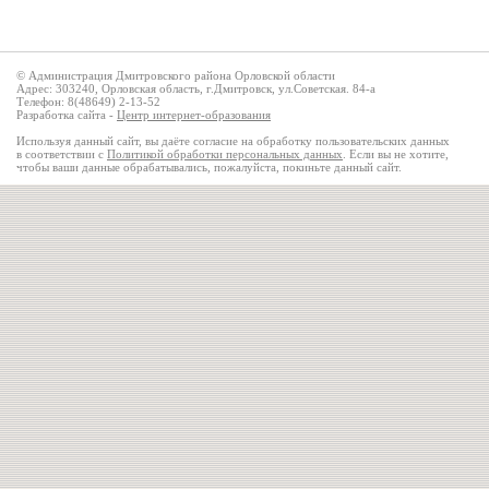
© Администрация Дмитровского района Орловской области
Адрес: 303240, Орловская область, г.Дмитровск, ул.Советская. 84-а
Телефон: 8(48649) 2-13-52
Разработка сайта -
Центр интернет-образования
Используя данный сайт, вы даёте согласие на обработку пользовательских данных
в соответствии с
Политикой обработки персональных данных
. Если вы не хотите,
чтобы ваши данные обрабатывались, пожалуйста, покиньте данный сайт.