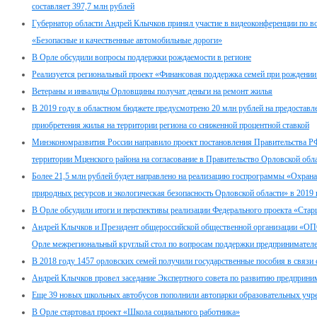
составляет 397,7 млн рублей
Губернатор области Андрей Клычков принял участие в видеоконференции по в
«Безопасные и качественные автомобильные дороги»
В Орле обсудили вопросы поддержки рождаемости в регионе
Реализуется региональный проект «Финансовая поддержка семей при рождении
Ветераны и инвалиды Орловщины получат деньги на ремонт жилья
В 2019 году в областном бюджете предусмотрено 20 млн рублей на предоставл
приобретения жилья на территории региона со сниженной процентной ставкой
Минэкономразвития России направило проект постановления Правительства РФ
территории Мценского района на согласование в Правительство Орловской обл
Более 21,5 млн рублей будет направлено на реализацию госпрограммы «Охран
природных ресурсов и экологическая безопасность Орловской области» в 2019 
В Орле обсудили итоги и перспективы реализации Федерального проекта «Стар
Андрей Клычков и Президент общероссийской общественной организации «
Орле межрегиональный круглый стол по вопросам поддержки предпринимател
В 2018 году 1457 орловских семей получили государственные пособия в связи
Андрей Клычков провел заседание Экспертного совета по развитию предприни
Еще 39 новых школьных автобусов пополнили автопарки образовательных учр
В Орле стартовал проект «Школа социального работника»