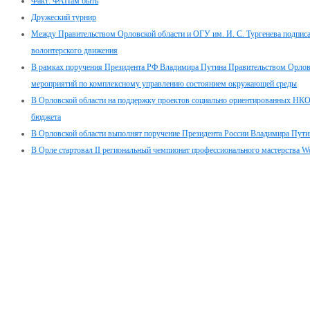
Факт: ФАПам быть
Дружеский турнир
Между Правительством Орловской области и ОГУ им. И. С. Тургенева подписа
волонтерского движения
В рамках поручения Президента РФ Владимира Путина Правительством Орловск
мероприятий по комплексному управлению состоянием окружающей среды
В Орловской области на поддержку проектов социально ориентированных НКО 
бюджета
В Орловской области выполнят поручение Президента России Владимира Путин
В Орле стартовал II региональный чемпионат профессионального мастерства Wor