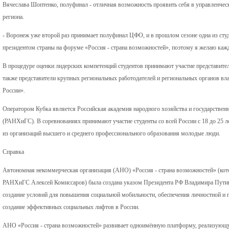
Вячеслава Шоптенко, полуфинал - отличная возможность проявить себя в управленческ
региона.
- Воронеж уже второй раз принимает полуфинал ЦФО, и в прошлом сезоне одна из студ
президентом страны на форуме «Россия - страна возможностей», поэтому я желаю каждо
В процедуре оценки лидерских компетенций студентов принимают участие представите
также представители крупных региональных работодателей и региональных органов вла
России».
Оператором Кубка является Российская академия народного хозяйства и государствен
(РАНХиГС). В соревнованиях принимают участие студенты со всей России с 18 до 25 ле
из организаций высшего и среднего профессионального образования молодые люди.
Справка
Автономная некоммерческая организация (АНО) «Россия - страна возможностей» (ко
РАНХиГС Алексей Комиссаров) была создана указом Президента РФ Владимира Путина
создание условий для повышения социальной мобильности, обеспечения личностной и 
создание эффективных социальных лифтов в России.
АНО «Россия - страна возможностей» развивает одноимённую платформу, реализующу