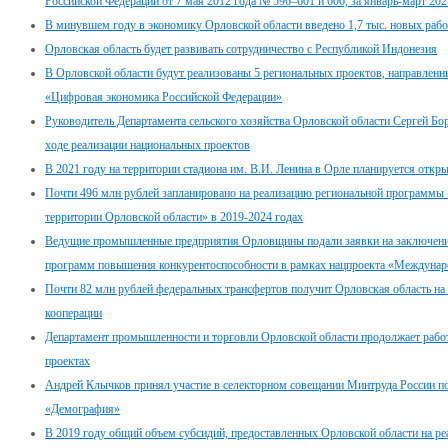
Российской Федерации от 7 мая 2012 года № 596–601 и 606, за январь-март 202
В минувшем году в экономику Орловской области введено 1,7 тыс. новых рабо
Орловская область будет развивать сотрудничество с Республикой Индонезия
В Орловской области будут реализованы 5 региональных проектов, направлен
«Цифровая экономика Российской Федерации»
Руководитель Департамента сельского хозяйства Орловской области Сергей Б
ходе реализации национальных проектов
В 2021 году на территории стадиона им. В.И. Ленина в Орле планируется от
Почти 496 млн рублей запланировано на реализацию региональной программы
территории Орловской области» в 2019-2024 годах
Ведущие промышленные предприятия Орловщины подали заявки на заключение
программ повышения конкурентоспособности в рамках нацпроекта «Междунаро
Почти 82 млн рублей федеральных трансфертов получит Орловская область на
кооперации
Департамент промышленности и торговли Орловской области продолжает работ
проектах
Андрей Клычков принял участие в селекторном совещании Минтруда России по
«Демография»
В 2019 году общий объем субсидий, предоставленных Орловской области на р