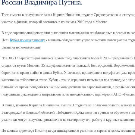
России Владимира Путина.
Третье место в полуфинале занял Кирилл Никишин, студент Среднерусского институт
участие в финале, который состоится в конце мая 2019 года в Москве.
В ходе соревнований участники выполняют максимально приближенные к реальным кей
Цель
Кубка по менеджменту
- выявить обладающих управленческим потенциалом студен
развития их компетенций.
"Из 30 217 зарегистрировавшихся в этом году участников более 6 200 - представители
студентов вузов Москвы. 35 полуфиналистов из Тульской, Белгородской, Воронежской,
боролись за право выйти в финал Кубка. Участники, прошедшие в полуфинал, уже про
качества на отборочном этапе. Кубок - это не игра, хотя испытания мы проводим в игр
ближайшее время понадобятся нашим конкурсантам во взрослой жизни, в реальных сит
полуфинала руководитель направления по взаимодействию с партнёрами АНО «Россия 
В финал, помимо Кирилла Никишина, вышли 3 студента из Брянской области, а также 
Белгородской и Липецкой областей. Победители Кубка получат гранты на обучение в м
участники могут получить приглашения на стажировку или работу в крупных компания
По словам директора Института организационного развития и стратегических инициа