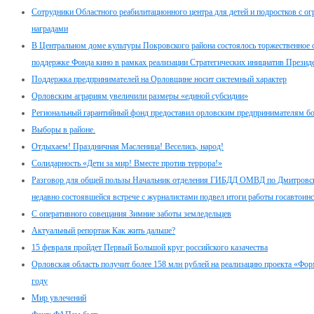
Сотрудники Областного реабилитационного центра для детей и подростков с
наградами
В Центральном доме культуры Покровского района состоялось торжественное 
поддержке Фонда кино в рамках реализации Стратегических инициатив Презид
Поддержка предпринимателей на Орловщине носит системный характер
Орловским аграриям увеличили размеры «единой субсидии»
Региональный гарантийный фонд предоставил орловским предпринимателям бо
Выборы в районе.
Отдыхаем! Праздничная Масленица! Веселись, народ!
Солидарность «Дети за мир! Вместе против террора!»
Разговор для общей пользы Начальник отделения ГИБДД ОМВД по Дмитровск
недавно состоявшейся встрече с журналистами подвел итоги работы госавтоинс
С оперативного совещания Зимние заботы земледельцев
Актуальный репортаж Как жить дальше?
15 февраля пройдет Первый Большой круг российского казачества
Орловская область получит более 158 млн рублей на реализацию проекта «Фо
году
Мир увлечений