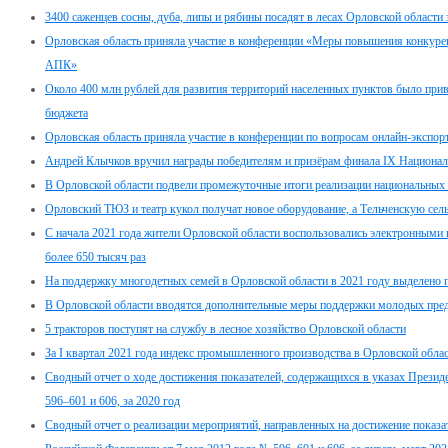
3400 саженцев сосны, дуба, липы и рябины посадят в лесах Орловской области 
Орловская область приняла участие в конференции «Меры повышения конкуре
АПК»
Около 400 млн рублей для развития территорий населенных пунктов было при
бюджета
Орловская область приняла участие в конференции по вопросам онлайн-экспо
Андрей Клычков вручил награды победителям и призёрам финала IX Национа
В Орловской области подвели промежуточные итоги реализации национальных 
Орловский ТЮЗ и театр кукол получат новое оборудование, а Тельченскую се
С начала 2021 года жители Орловской области воспользовались электронным
более 650 тысяч раз
На поддержку многодетных семей в Орловской области в 2021 году выделено 
В Орловской области вводятся дополнительные меры поддержки молодых пре
5 тракторов поступят на службу в лесное хозяйство Орловской области
За I квартал 2021 года индекс промышленного производства в Орловской обла
Сводный отчет о ходе достижения показателей, содержащихся в указах Презид
596–601 и 606, за 2020 год
Сводный отчет о реализации мероприятий, направленных на достижение показа