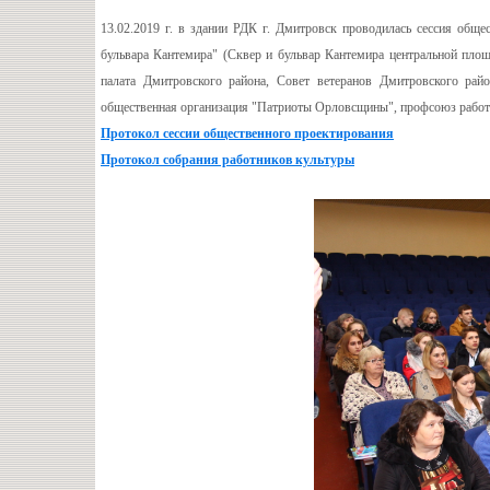
13.02.2019 г. в здании РДК г. Дмитровск проводилась сессия общ
бульвара Кантемира" (Сквер и бульвар Кантемира центральной пло
палата Дмитровского района, Совет ветеранов Дмитровского рай
общественная организация "Патриоты Орловсщины", профсоюз работн
Протокол сессии общественного проектирования
Протокол собрания работников культуры