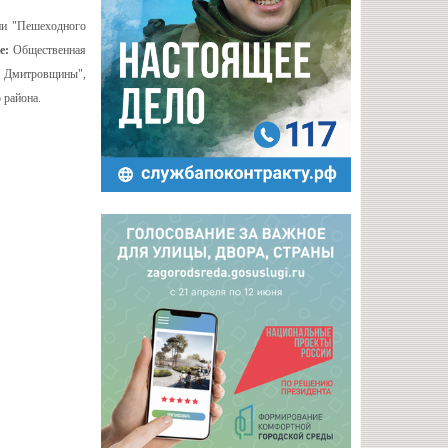
рии "Пешеходного
ие:
Общественная
ь Дмитровщины",
 района.