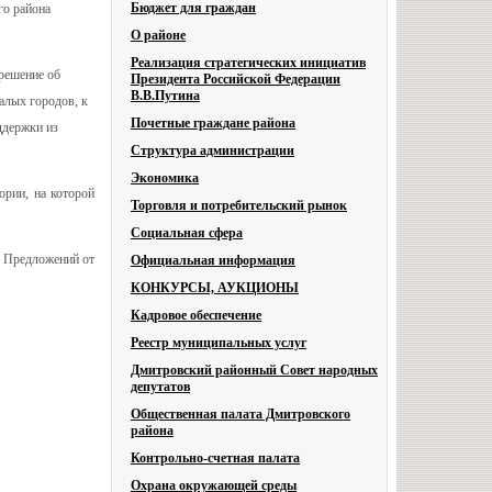
Бюджет для граждан
го района
О районе
Реализация стратегических инициатив
решение об
Президента Российской Федерации
В.В.Путина
алых городов, к
Почетные граждане района
ддержки из
Структура администрации
Экономика
ории, на которой
Торговля и потребительский рынок
Социальная сфера
м Предложений от
Официальная информация
КОНКУРСЫ, АУКЦИОНЫ
Кадровое обеспечение
Реестр муниципальных услуг
Дмитровский районный Совет народных
депутатов
Общественная палата Дмитровского
района
Контрольно-счетная палата
Охрана окружающей среды