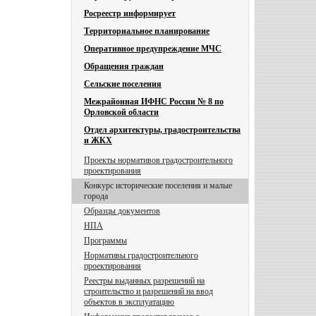
Росреестр информирует
Территориальное планирование
Оперативное предупреждение МЧС
Обращения граждан
Сельские поселения
Межрайонная ИФНС России № 8 по
Орловской области
Отдел архитектуры, градостроительства
и ЖКХ
Проекты нормативов градостроительного
проектирования
Конкурс исторические поселения и малые
города
Образцы документов
НПА
Программы
Нормативы градостроительного
проектирования
Реестры выданных разрешений на
строительство и разрешений на ввод
объектов в эксплуатацию