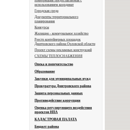
Информация предоставляемая с
использованием координат
Городская среда
Документы территориального
планирования
Конкурсы
Жилищно - коммунальное хозяйство
Реестр контейнерных площадок
Дмитровского района Орловской области
Проект схемы рекламных конструкций
СХЕМЫ ТЕПЛОСНАБЖЕНИЯ
Опека и попечительство
Образование
Закупки для муниципальных нужд
Прокуратура Дмитровского района
Защита персональных данных
Противодействие коррупции
Оценка регулирующего воздействия
проектов НПА
КАДАСТРОВАЯ ПАЛАТА
Бюджет района