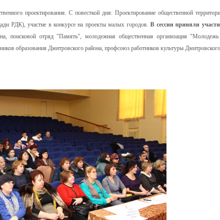
ественного проектирования. С повесткой дня: Проектирование общественной террито
щади РДК), участие в конкурсе на проекты малых городов.
В сессии приняли участ
она, поисковой отряд "Память", молодежная общественная организация "Молодеж
иков образования Дмитровского района, профсоюз работников культуры Дмитровского