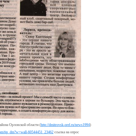
айона Орловской области (
http://dmitrovsk-orel.ru/news1994
)
.com/tip_dm?w=wall-60544451_23462
ссылка на опрос