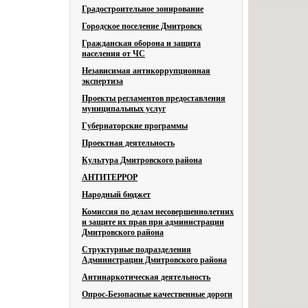
Градостроительное зонирование
Городское поселение Дмитровск
Гражданская оборона и защита
населения от ЧС
Независимая антикоррупционная
экспертиза
Проекты регламентов предоставления
муниципальных услуг
Губернаторские программы
Проектная деятельность
Культура Дмитровского района
АНТИТЕРРОР
Народный бюджет
Комиссия по делам несовершеннолетних
и защите их прав при администрации
Дмитровского района
Структурные подразделения
Администрации Дмитровского района
Антинаркотическая деятельность
Опрос-Безопасные качественные дороги