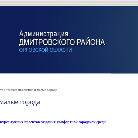
торические поселения и малые города
 малые города
нкурсе лучших проектов создания комфортной городской среды