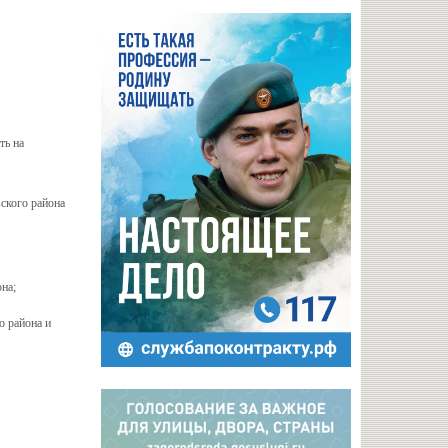
ть на
ского района
на;
о района и