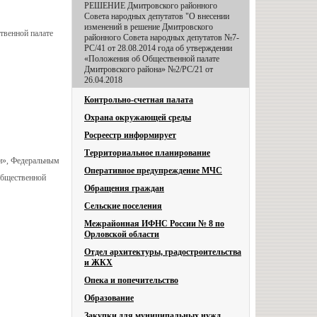
РЕШЕНИЕ Дмитровского районного
Совета народных депутатов "О внесении
изменений в решение Дмитровского
твенной палате
районного Совета народных депутатов №7-
РС/41 от 28.08.2014 года об утверждении
«Положения об Общественной палате
Дмитровского района» №2/РС/21 от
26.04.2018
Контрольно-счетная палата
Охрана окружающей среды
Росреестр информирует
Территориальное планирование
и», Федеральным
Оперативное предупреждение МЧС
общественной
Обращения граждан
Сельские поселения
Межрайонная ИФНС России № 8 по
Орловской области
Отдел архитектуры, градостроительства
и ЖКХ
Опека и попечительство
Образование
Закупки для муниципальных нужд