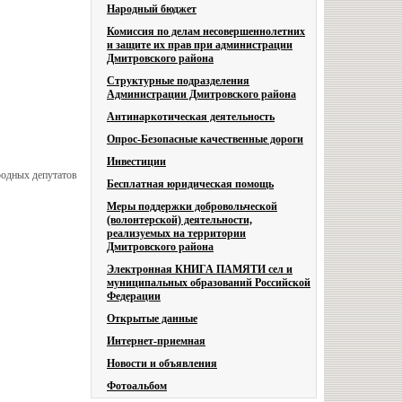
Народный бюджет
Комиссия по делам несовершеннолетних
и защите их прав при администрации
Дмитровского района
Структурные подразделения
Администрации Дмитровского района
Антинаркотическая деятельность
Опрос-Безопасные качественные дороги
Инвестиции
родных депутатов
Бесплатная юридическая помощь
Меры поддержки добровольческой
(волонтерской) деятельности,
реализуемых на территории
Дмитровского района
Электронная КНИГА ПАМЯТИ сел и
муниципальных образований Российской
Федерации
Открытые данные
Интернет-приемная
Новости и объявления
Фотоальбом