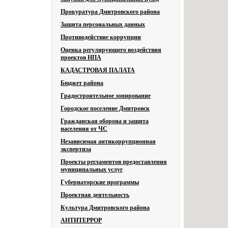
Прокуратура Дмитровского района
Защита персональных данных
Противодействие коррупции
Оценка регулирующего воздействия
проектов НПА
КАДАСТРОВАЯ ПАЛАТА
Бюджет района
Градостроительное зонирование
Городское поселение Дмитровск
Гражданская оборона и защита
населения от ЧС
Независимая антикоррупционная
экспертиза
Проекты регламентов предоставления
муниципальных услуг
Губернаторские программы
Проектная деятельность
Культура Дмитровского района
АНТИТЕРРОР