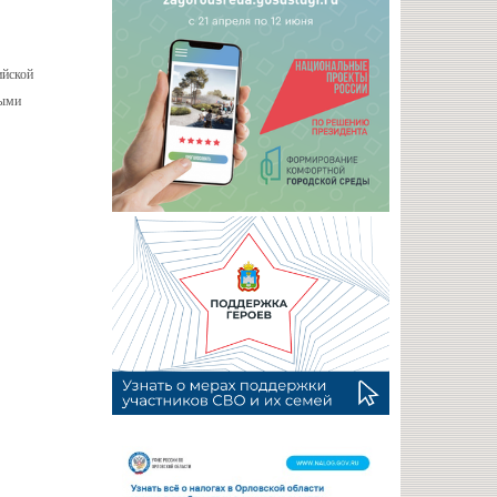
ийской
ными