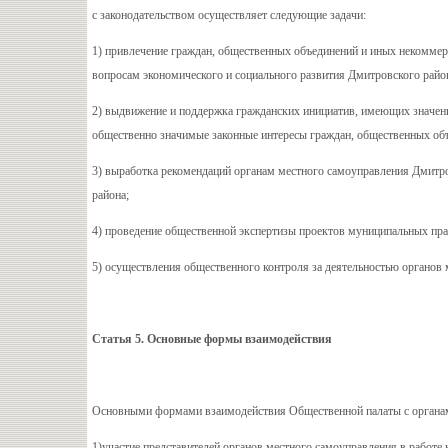
с законодательством осуществляет следующие задачи:
1) привлечение граждан, общественных объединений и иных некомме
вопросам экономического и социального развития Дмитровского райо
2) выдвижение и поддержка гражданских инициатив, имеющих значени
общественно значимые законные интересы граждан, общественных об
3) выработка рекомендаций органам местного самоуправления Дмитро
района;
4) проведение общественной экспертизы проектов муниципальных пра
5) осуществления общественного контроля за деятельностью органов
Статья 5. Основные формы взаимодействия
Основными формами взаимодействия Общественной палаты с органам
1)участие представителей органов местного самоуправления в работе