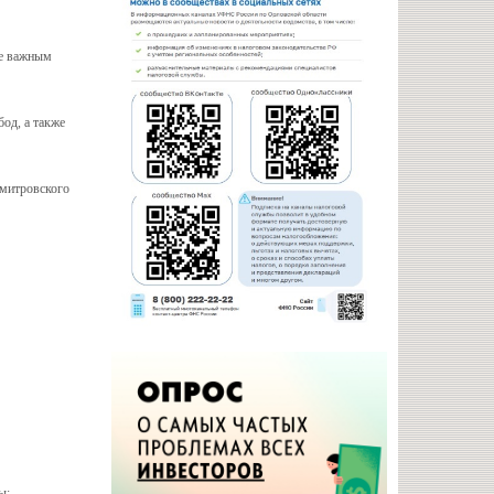
ее важным
од, а также
Дмитровского
ы;