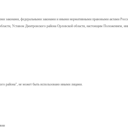
ными законами, федеральными законами и иными нормативными правовыми актами Росс
области, Уставом Дмитровского района Орловской области, настоящим Положением, и
ого района", не может быть использовано иными лицами.
твии