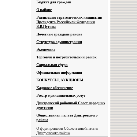
Бюджет для граждан
О районе
Реализация стратегических инициатив
Президента Российской Федерации
В.В.Путина
Почетные граждане района
Структура администрации
Экономика
Торговля и потребительский рынок
Социальная сфера
Официальная информация
КОНКУРСЫ, АУКЦИОНЫ
Кадровое обеспечение
Реестр муниципальных услуг
Дмитровский районный Совет народных
депутатов
Общественная палата Дмитровского
района
О формировании Общественной палаты
Дмитровского района