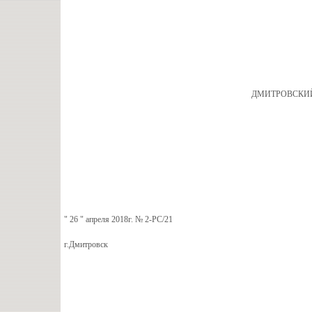
ДМИТРОВСКИЙ
" 26 " апреля 2018г. № 2-РС/21
г.Дмитровск