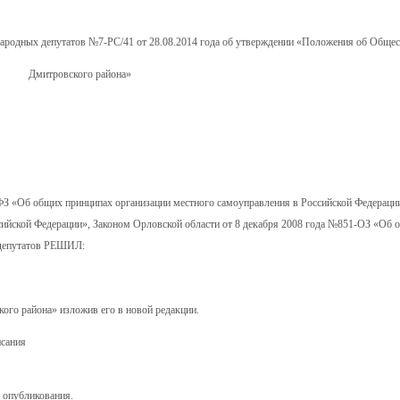
народных депутатов №7-РС/41 от 28.08.2014 года об утверждении «Положения об Общес
Дмитровского района»
ФЗ «Об общих принципах организации местного самоуправления в Российской Федераци
сийской Федерации», Законом Орловской области от 8 декабря 2008 года №851-ОЗ «Об 
 депутатов РЕШИЛ:
ого района» изложив его в новой редакции.
исания
а опубликования.