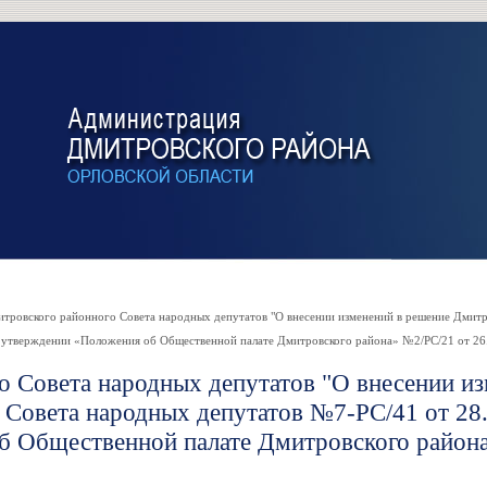
вского районного Совета народных депутатов "О внесении изменений в решение Дмитр
б утверждении «Положения об Общественной палате Дмитровского района» №2/РС/21 от 26
Совета народных депутатов "О внесении и
 Совета народных депутатов №7-РС/41 от 28
б Общественной палате Дмитровского район