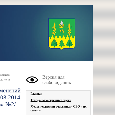
овского
Версия для
.04.2018
слабовидящих
зменений
Главная
.08.2014
Телефоны экстренных служб
а» №2/
Меры поддержки участникам СВО и их
семьям