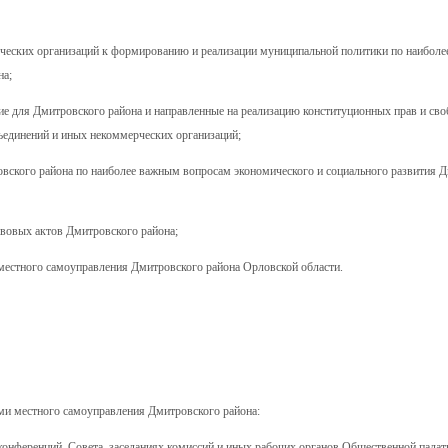
рческих организаций к формированию и реализации муниципальной политики по наибол
на;
е для Дмитровского района и направленные на реализацию конституционных прав и своб
ъединений и иных некоммерческих организаций;
вского района по наиболее важным вопросам экономического и социального развития 
вовых актов Дмитровского района;
 местного самоуправления Дмитровского района Орловской области.
и местного самоуправления Дмитровского района:
 конференций, Совета, заседаниях комиссий и иных рабочих органов Общественной палат