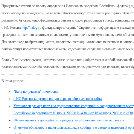
Процентные ставки по налогу определены Налоговым кодексом Российской федерации,
также определены кодексом, но власти субъектов могут этот список расширить. При э
достаточно быстро, непрофессионалам бывает сложно разобраться во всех тонкостях на
ФНС России
http://nalog.ru
функционирует сервис "Справочная информация о ставках и
гражданин может ознакомиться со льготами, установленными муниципальными образов
Для этого надо выбрать вид налога, налоговый период, наименование региона и наиме
поиска станут нормативные правовые акты, содержащие сведения о ставках, местных и
Если у Вас имеется льгота, которую ранее не заявляли, обратитесь в любой налоговый 
пользовались какими-либо налоговыми льготами по имущественным налогам, вычет бу
В этом разделе:
"Банк получателя" изменился
ФНС России запустила новую версию официального сайта
Установлен размер платы за предоставление сведений из государственных реес
Российской Федерации от 19 июня 2002 г. № 438 и от 16 октября 2003 г. № 630
Об изменениях в досудебном порядке урегулирования налоговых споров
Отменена обязанность налогоплательщиков сообщать о счетах в налоговый орг