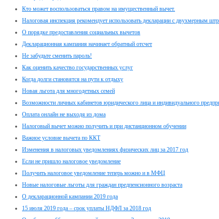
Кто может воспользоваться правом на имущественный вычет.
Налоговая инспекция рекомендует использовать декларации с двухмерным шт
О порядке предоставления социальных вычетов
Декларационная кампания начинает обратный отсчет
Не забудьте сменить пароль!
Как оценить качество государственных услуг
Когда долги становятся на пути к отдыху
Новая льгота для многодетных семей
Возможности личных кабинетов юридического лица и индивидуального предпр
Оплата онлайн не выходя из дома
Налоговый вычет можно получить и при дистанционном обучении
Важное условие вычета по ККТ
Изменения в налоговых уведомлениях физических лиц за 2017 год
Если не пришло налоговое уведомление
Получить налоговое уведомление теперь можно и в МФЦ
Новые налоговые льготы для граждан предпенсионного возраста
О декларационной кампании 2019 года
15 июля 2019 года – срок уплаты НДФЛ за 2018 год