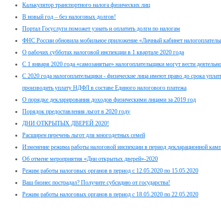
Калькулятор транспортного налога физических лиц
В новый год – без налоговых долгов!
Портал Госуслуги поможет узнать и оплатить долги по налогам
ФНС России обновила мобильное приложение «Личный кабинет налогоплатель
О рабочих субботах налоговой инспекции в 1 квартале 2020 года
С 1 января 2020 года «самозанятые» налогоплательщики могут вести деятельно
С 2020 года налогоплательщики - физические лица имеют право до срока упла
производить уплату НДФЛ в составе Единого налогового платежа
О порядке декларирования доходов физическими лицами за 2019 год
Порядок предоставления льгот в 2020 году
ДНИ ОТКРЫТЫХ ДВЕРЕЙ 2020!
Расширен перечень льгот для многодетных семей
Изменение режима работы налоговой инспекции в период декларационной кам
Об отмене мероприятия «Дни открытых дверей»-2020
Режим работы налоговых органов в период с 12.05.2020 по 15.05.2020
Ваш бизнес пострадал? Получите субсидию от государства!
Режим работы налоговых органов в период с 18.05.2020 по 22.05.2020