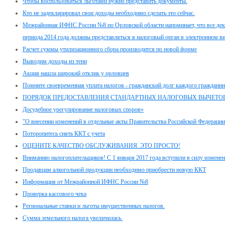
Чтобы воспользоваться льготами нужно представить документы.
Кто не задекларировал свои доходы необходимо сделать это сейчас.
Межрайонная ИФНС России №8 по Орловской области напоминает, что все дек
периода 2014 года должны представляться в налоговый орган в электронном ви
Расчет суммы утилизационного сбора производится по новой форме
Выводим доходы из тени
Акция нашла широкий отклик у орловцев
Помните своевременная уплата налогов - гражданский долг каждого гражданин
ПОРЯДОК ПРЕДОСТАВЛЕНИЯ СТАНДАРТНЫХ НАЛОГОВЫХ ВЫЧЕТО
Досудебное урегулирование налоговых споров»
"О внесении изменений в отдельные акты Правительства Российской Федерации
Поторопитесь снять ККТ с учета
ОЦЕНИТЕ КАЧЕСТВО ОБСЛУЖИВАНИЯ. ЭТО ПРОСТО!
Вниманию налогоплательщиков! С 1 января 2017 года вступили в силу изменени
Продавцам алкогольной продукции необходимо приобрести новую ККТ
Информация от Межрайонной ИФНС России №8
Проверка кассового чека
Региональные ставки и льготы имущественных налогов.
Сумма земельного налога увеличилась.