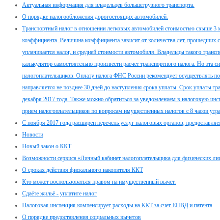
Актуальная информация для владельцев большегрузного транспорта.
О порядке налогообложения дорогостоящих автомобилей.
Транспортный налог в отношении легковых автомобилей стоимостью свыше 3 
коэффициента. Величина коэффициента зависит от количества лет, прошедших с
уплачивается налог, и средней стоимости автомобиля. Владельцы такого тран
калькулятор самостоятельно произвести расчет транспортного налога. Но эта с
налогоплательщиков. Оплату налога ФНС России рекомендует осуществлять по
направляется не позднее 30 дней до наступления срока уплаты. Срок уплаты тр
декабря 2017 года. Также можно обратиться за уведомлением в налоговую инсп
прием налогоплательщиков по вопросам имущественных налогов с 8 часов утра
С ноября 2017 года расширен перечень услуг налоговых органов, предоставл
Новости
Новый закон о ККТ
Возможности сервиса «Личный кабинет налогоплательщика для физических ли
О сроках действия фискального накопителя ККТ
Кто может воспользоваться правом на имущественный вычет.
Сдаёте жильё - уплатите налог
Налоговая инспекция компенсирует расходы на ККТ за счет ЕНВД и патента
О порядке предоставления социальных вычетов