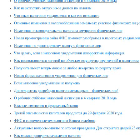
О рабочих субботах налоговой инспекции в 3 квартале 2019 года
Как не испортить отпуск из-за долгов по налогам
Что такое налоговое уведомление и как его исполнить
Основные изменения в налогообложении земельных участков физических лиц с
Изменения в законодательстве налога на имущество физических лиц
Новая промостраница сайта ФНС поможет разобраться в налоговых уведомлен
Изменения по транспортному налогу с физических лиц
Что делать, если в налоговом уведомлении некорректная информация
Как воспользоваться льготой по объектам имущества, неучтенной в налоговом
Получить вычет теперь можно за любое лекарство по рецепту врача
Новая форма налогового уведомления для физических лиц
Если налоговое уведомление не получено
Дни открытых дверей для налогоплательщиков – физических лиц!
О рабочих субботах налоговой инспекции в 4 квартале 2019 года
Важные изменения в федеральный закон
Третий этап амнистии капиталов продлится до 29 февраля 2020 года
ФНС и современные технологии в Вашем телефоне
Актуальные вопросы-ответы по итогам проведения Дня открытых дверей 25 ок
Как можно проверить начисления налогов