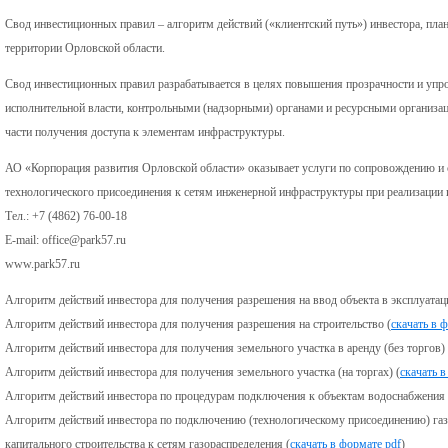
Свод инвестиционных правил – алгоритм действий («клиентский путь») инвестора, пл
территории Орловской области.
Свод инвестиционных правил разрабатывается в целях повышения прозрачности и упр
исполнительной власти, контрольными (надзорными) органами и ресурсными организа
части получения доступа к элементам инфраструктуры.
АО «Корпорация развития Орловской области» оказывает услуги по сопровождению и
технологического присоединения к сетям инженерной инфраструктуры при реализации 
Тел.: +7 (4862) 76-00-18
E-mail: office@park57.ru
www.park57.ru
Алгоритм действий инвестора для получения разрешения на ввод объекта в эксплуатац
Алгоритм действий инвестора для получения разрешения на строительство (
скачать в 
Алгоритм действий инвестора для получения земельного участка в аренду (без торгов) 
Алгоритм действий инвестора для получения земельного участка (на торгах) (
скачать 
Алгоритм действий инвестора по процедурам подключения к объектам водоснабжения 
Алгоритм действий инвестора по подключению (технологическому присоединению) га
капитального строительства к сетям газораспределения (
скачать в формате pdf
)