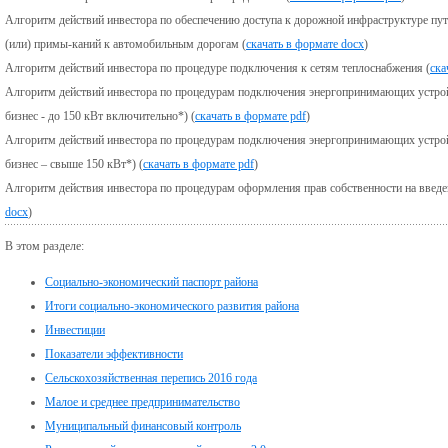
Алгоритм действий инвестора по обеспечению доступа к дорожной инфраструктуре путе
(или) примы-каний к автомобильным дорогам (
скачать в формате docx
)
Алгоритм действий инвестора по процедуре подключения к сетям теплоснабжения (
ска
Алгоритм действий инвестора по процедурам подключения энергопринимающих устрой
бизнес - до 150 кВт включительно*) (
скачать в формате pdf
)
Алгоритм действий инвестора по процедурам подключения энергопринимающих устрой
бизнес – свыше 150 кВт*) (
скачать в формате pdf
)
Алгоритм действия инвестора по процедурам оформления прав собственности на введе
docx
)
В этом разделе:
Социально-экономический паспорт района
Итоги социально-экономического развития района
Инвестиции
Показатели эффективности
Сельскохозяйственная перепись 2016 года
Малое и среднее предпринимательство
Муниципальный финансовый контроль