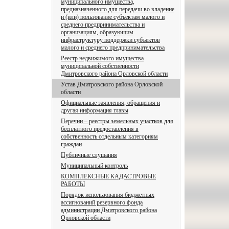
муниципального имущества,
предназначенного для передачи во владение
и (или) пользование субъектам малого и
среднего предпринимательства и
организациям, образующим
инфраструктуру поддержки субъектов
малого и среднего предпринимательства
Реестр недвижимого имущества
муниципальной собственности
Дмитровского района Орловской области
Устав Дмитровского района Орловской
области
Официальные заявления, обращения и
другая информация главы
Перечни – реестры земельных участков для
бесплатного предоставления в
собственность отдельным категориям
граждан
Публичные слушания
Муниципальный контроль
КОМПЛЕКСНЫЕ КАДАСТРОВЫЕ
РАБОТЫ
Порядок использования бюджетных
ассигнований резервного фонда
администрации Дмитровского района
Орловской области