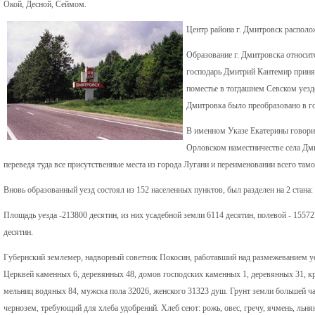
Окой, Десной, Сеймом.
Центр района г. Дмитровск распол
Образование г. Дмитровска относит
господарь Дмитрий Кантемир принял
поместье в тогдашнем Севском уезде
Дмитровка было преобразовано в го
В именном Указе Екатерины говори
Орловском наместничестве села Дми
переведя туда все присутственные места из города Лугани и переименовании всего та
Вновь образованный уезд состоял из 152 населенных пунктов, был разделен на 2 стана
Площадь уезда -213800 десятин, из них усадебной земли 6114 десятин, полевой - 155727 
десятин.
Губернский землемер, надворный советник Покосин, работавший над размежеванием уез
Церквей каменных 6, деревянных 48, домов господских каменных 1, деревянных 31, кр
мельниц водяных 84, мужска пола 32026, женского 31323 душ. Грунт земли большей ча
чернозем, требующий для хлеба удобрений. Хлеб сеют: рожь, овес, гречу, ячмень, льня