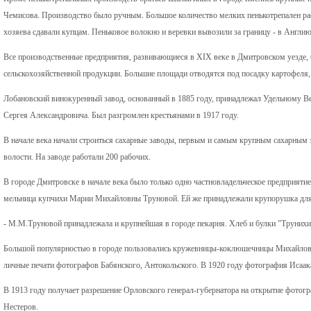
Чемисова. Производство было ручным. Большое количество мелких пенькотрепален ра
хозяева сдавали купцам. Пеньковое волокно и веревки вывозили за границу - в Англи
Все производственные предприятия, развивающиеся в XIX веке в Дмитровском уезде,
сельскохозяйственной продукции. Большие площади отводятся под посадку картофеля
Лобановский винокуренный завод, основанный в 1885 году, принадлежал Удельному Ве
Сергея Александровича. Был разгромлен крестьянами в 1917 году.
В начале века начали строиться сахарные заводы, первым и самым крупным сахарным 
волости. На заводе работали 200 рабочих.
В городе Дмитровске в начале века было только одно частновладельческое предприятие
мельница купчихи Марии Михайловны Труновой. Ей же принадлежали крупорушка для 
- М.М.Труновой принадлежала и крупнейшая в городе пекарня. Хлеб и булки "Трунихи
Большой популярностью в городе пользовались кружевницы-коклюшечницы Михайловы
личные печати фотографов Бабянского, Антокольского. В 1920 году фотография Исаа
В 1913 году получает разрешение Орловского генерал-губернатора на открытие фото
Нестеров.