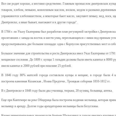
Все сие родит хорошо, а местами средственно. Главным промыслом дмитровских купц
товаром, хлебом, пенькою, конопляным маслом, воском, медом и разными деревянным
упражняются хлебопашеством, а некоторые бьют масло, закупают пеньку, мед, воск, ще
Дмитровске, а иные бывает, выезжают и в другие города".
В 1784 г. по Указу Екатерины был разработан план регулярной застройки г.Дмитровска
пролегавших с запада на восток и шести улиц, пересекающихся с ними под прямым углом
предусматривались две большие площади: одна с Корпусом присутственных мест и собо
Большое значение для строительства и роста Дмитровска имел Указ Екатерины от 1791 
мещанское сословия. До 1809 г. купцы 1 гильдии должны были иметь капитал в 8000 ру
имели капитал в 2000 рублей при пошлине 25 рублей.
В 1846 году 80% жителей города составляли купцы и мещане, в городе были 4 к
построена каменная Казанская , Иоана Предтечи , Троицкая соборная 1810-1812 гг.
В г.Дмитровске в 1848 году были два училища, тюрьма, 20 кузниц, больница, аптека.
Еще при Кантемире на реке Общерица была построена водяная мельница, которая при
мельницу в аренду. Долгие годы арендаторами мельницы были Безугловы.
Кроме пенькотрепальных производств братьев Шалыгиных в городе имелись крупные п