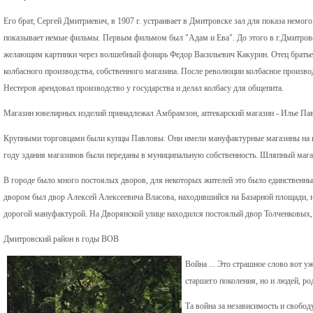
Его брат, Сергей Дмитриевич, в 1907 г. устраивает в Дмитровске зал для показа немог
показывает немые фильмы. Первым фильмом был "Адам и Ева". До этого в г.Дмитровс
желающим картинки через волшебный фонарь Федор Васильевич Какурин. Отец брать
колбасного производства, собственного магазина. После революции колбасное произв
Нестеров арендовал производство у государства и делал колбасу для общепита.
Магазин ювелирных изделий принадлежал Амбрамзон, аптекарский магазин - Илье Па
Крупными торговцами были купцы Павловы. Они имели мануфактурные магазины на ц
году здания магазинов были переданы в муниципальную собственность. Шляпный мага
В городе было много постоялых дворов, для некоторых жителей это было единствен
двором был двор Алексей Алексеевича Власова, находившийся на Базарной площади, 
дорогой мануфактурой. На Дворянской улице находился постоялый двор Толченковых,
Дмитровский район в годы ВОВ
Война ... Это страшное слово вот уж
старшего поколения, но и людей, ро
Та война за независимость и свобо