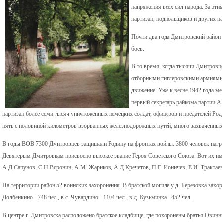
напряжения всех сил народа. За эти
партизан, подпольщиков и других п
Почти два года Дмитровский район
боев.
В то время, когда тысячи Дмитровц
отборными гитлеровскими армиями,
движение. Уже к весне 1942 года м
первый секретарь райкома партии 
партизан более семи тысяч уничтоженных немецких солдат, офицеров и предателей Ро
пять с половиной километров взорванных железнодорожных путей, много захваченных
В годы ВОВ 7300 Дмитровцев защищали Родину на фронтах войны. 3800 человек награ
Девятерым Дмитровцам присвоено высокое звание Героя Советского Союза. Вот их им
А.Д.Сапунов, С.Н.Воронин, А.М. Жариков, А.Д.Кречетов, П.Г. Ионичев, Е.И. Трактаев
На территории район 52 воинских захоронения. В братской могиле у д. Березовка захорон
Долбенкино - 748 чел., в с. Чувардино - 1104 чел., в д. Кузьминка - 452 чел.
В центре г. Дмитровска расположено братское кладбище, где похоронены братья Овинни