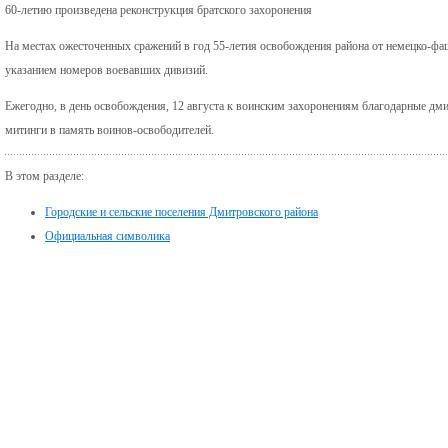
60-летию произведена реконструкция братского захоронения
На местах ожесточенных сражений в год 55-летия освобождения района от немецко-фа
указанием номеров воевавших дивизий.
Ежегодно, в день освобождения, 12 августа к воинским захоронениям благодарные дми
митинги в память воинов-освободителей.
В этом разделе:
Городские и сельские поселения Дмитровского района
Официальная символика