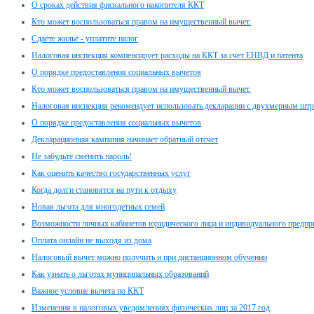
О сроках действия фискального накопителя ККТ
Кто может воспользоваться правом на имущественный вычет.
Сдаёте жильё - уплатите налог
Налоговая инспекция компенсирует расходы на ККТ за счет ЕНВД и патента
О порядке предоставления социальных вычетов
Кто может воспользоваться правом на имущественный вычет.
Налоговая инспекция рекомендует использовать декларации с двухмерным шт
О порядке предоставления социальных вычетов
Декларационная кампания начинает обратный отсчет
Не забудьте сменить пароль!
Как оценить качество государственных услуг
Когда долги становятся на пути к отдыху
Новая льгота для многодетных семей
Возможности личных кабинетов юридического лица и индивидуального предпр
Оплата онлайн не выходя из дома
Налоговый вычет можно получить и при дистанционном обучении
Как узнать о льготах муниципальных образований
Важное условие вычета по ККТ
Изменения в налоговых уведомлениях физических лиц за 2017 год