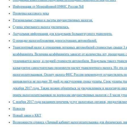
Информация от Межрайонной ИФНС России №8
Проверка кассового чека
Региональные ставки и льготы имущественных налогов.
Сумма земельного налога увеличилась.
Актуальная информация для владельцев большегрузного транспорта.
О порядке налогообложения дорогостоящих автомобилей.
Транспортный налог в отношении легковых автомобилей стоимостью свыше 3 
коэффициента. Величина коэффициента зависит от количества лет, прошедших с
уплачивается налог, и средней стоимости автомобиля. Владельцы такого тран
калькулятор самостоятельно произвести расчет транспортного налога. Но эта с
налогоплательщиков. Оплату налога ФНС России рекомендует осуществлять по
направляется не позднее 30 дней до наступления срока уплаты. Срок уплаты тр
декабря 2017 года. Также можно обратиться за уведомлением в налоговую инсп
прием налогоплательщиков по вопросам имущественных налогов с 8 часов утра
С ноября 2017 года расширен перечень услуг налоговых органов, предоставл
Новости
Новый закон о ККТ
Возможности сервиса «Личный кабинет налогоплательщика для физических ли