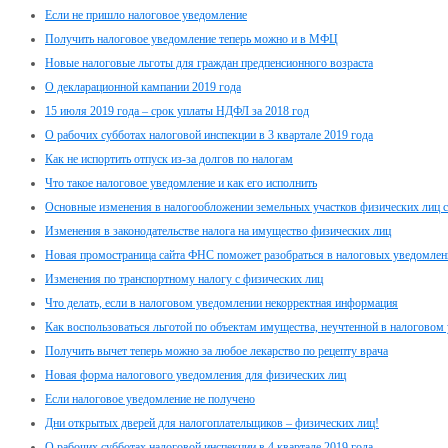
Если не пришло налоговое уведомление
Получить налоговое уведомление теперь можно и в МФЦ
Новые налоговые льготы для граждан предпенсионного возраста
О декларационной кампании 2019 года
15 июля 2019 года – срок уплаты НДФЛ за 2018 год
О рабочих субботах налоговой инспекции в 3 квартале 2019 года
Как не испортить отпуск из-за долгов по налогам
Что такое налоговое уведомление и как его исполнить
Основные изменения в налогообложении земельных участков физических лиц с
Изменения в законодательстве налога на имущество физических лиц
Новая промостраница сайта ФНС поможет разобраться в налоговых уведомлен
Изменения по транспортному налогу с физических лиц
Что делать, если в налоговом уведомлении некорректная информация
Как воспользоваться льготой по объектам имущества, неучтенной в налоговом
Получить вычет теперь можно за любое лекарство по рецепту врача
Новая форма налогового уведомления для физических лиц
Если налоговое уведомление не получено
Дни открытых дверей для налогоплательщиков – физических лиц!
О рабочих субботах налоговой инспекции в 4 квартале 2019 года