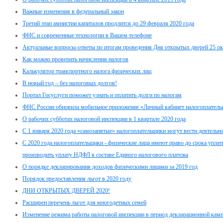
Важные изменения в федеральный закон
Третий этап амнистии капиталов продлится до 29 февраля 2020 года
ФНС и современные технологии в Вашем телефоне
Актуальные вопросы-ответы по итогам проведения Дня открытых дверей 25 ок
Как можно проверить начисления налогов
Калькулятор транспортного налога физических лиц
В новый год – без налоговых долгов!
Портал Госуслуги поможет узнать и оплатить долги по налогам
ФНС России обновила мобильное приложение «Личный кабинет налогоплатель
О рабочих субботах налоговой инспекции в 1 квартале 2020 года
С 1 января 2020 года «самозанятые» налогоплательщики могут вести деятельно
С 2020 года налогоплательщики - физические лица имеют право до срока упла
производить уплату НДФЛ в составе Единого налогового платежа
О порядке декларирования доходов физическими лицами за 2019 год
Порядок предоставления льгот в 2020 году
ДНИ ОТКРЫТЫХ ДВЕРЕЙ 2020!
Расширен перечень льгот для многодетных семей
Изменение режима работы налоговой инспекции в период декларационной кам