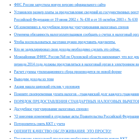
ФНС России запустила новую версию официального сайта
Установлен размер платы за предоставление сведений из государственных реес
Российской Федерации от 19 июня 2002 г. № 438 и от 16 октября 2003 г. № 630
Об изменениях в досудебном порядке урегулирования налоговых споров
Отменена обязанность налогоплательщиков сообщать о счетах в налоговый орг
Чтобы воспользоваться льготами нужно представить документы.
Кто не задекларировал свои доходы необходимо сделать это сейчас.
Межрайонная ИФНС России №8 по Орловской области напоминает, что все дек
периода 2014 года должны представляться в налоговый орган в электронном ви
Расчет суммы утилизационного сбора производится по новой форме
Выводим доходы из тени
Акция нашла широкий отклик у орловцев
Помните своевременная уплата налогов - гражданский долг каждого гражданин
ПОРЯДОК ПРЕДОСТАВЛЕНИЯ СТАНДАРТНЫХ НАЛОГОВЫХ ВЫЧЕТО
Досудебное урегулирование налоговых споров»
"О внесении изменений в отдельные акты Правительства Российской Федерации
Поторопитесь снять ККТ с учета
ОЦЕНИТЕ КАЧЕСТВО ОБСЛУЖИВАНИЯ. ЭТО ПРОСТО!
Продавцам алкогольной продукции необходимо приобрести новую ККТ