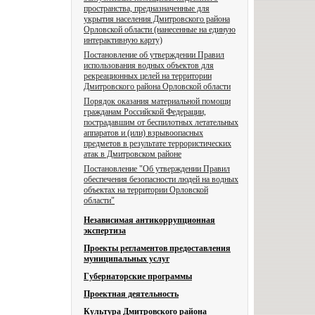
пространства, предназначенные для
укрытия населения Дмитровского района
Орловской области (нанесенные на единую
интерактивную карту)
Постановление об утверждении Правил
использования водных объектов для
рекреационных целей на территории
Дмитровского района Орловской области
Порядок оказания материальной помощи
гражданам Российской Федерации,
пострадавшим от беспилотных летательных
аппаратов и (или) взрывоопасных
предметов в результате террористических
атак в Дмитровском районе
Постановление "Об утверждении Правил
обеспечения безопасности людей на водных
объектах на территории Орловской
области"
Независимая антикоррупционная
экспертиза
Проекты регламентов предоставления
муниципальных услуг
Губернаторские программы
Проектная деятельность
Культура Дмитровского района