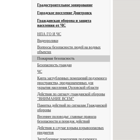
Градостроительное зонирование
Городское поселение Дмитровск
Гражданская оборона и защита
населения от ЧС
НПА ГО И ЧС
Видеоролики
Вопросы безопасности людей на водных
объектах
Пожарная безопасность
Безопасность граждан
ЧС
Карта заглубленных помещений подземного
пространства, предназначенных для
укрытия населения Орловской области
Действия по сигналу гражданской обороны
"ВНИМАНИЕ ВСЕМ"
Памятка действий по сигналам Гражданской
обороны
Весеннее половодье: главные правила
безопасности и порядок действий
Действия в случае взрыва взрывоопасных
предметов
Заглубленные помещения подземного