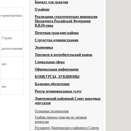
Бюджет для граждан
О районе
и транспортных
Реализация стратегических инициатив
Президента Российской Федерации
В.В.Путина
Почетные граждане района
Страна
Структура администрации
Экономика
расположения
Торговля и потребительский рынок
Социальная сфера
нет
Официальная информация
КОНКУРСЫ, АУКЦИОНЫ
Кадровое обеспечение
нет
Реестр муниципальных услуг
Дмитровский районный Совет народных
депутатов
Основные полномочия
График приема граждан по личным
вопросам
Регламент Дмитровского районного Совета