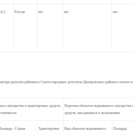
53,3
Россия
нет
нет
нет
актера депутата районного Совета народных депутатов Дмитровского района и членов ег
ого имущества и транспортных средств,
Перечень объектов недвижимого имущества 
ственности
средств, находящихся в пользовании
Площадь
Страна
Транспортные
Вид объектов недвижимого
Площадь