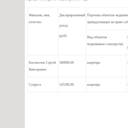
Фамилия, имя,
Декларированный
Перечень объектов недвижи
отчество
принадлежащих на праве со
доход
(руб)
Вид объектов
недвижимого имущества
Богомолов Сергей
360000,00
квартира
Викторович
Супруга
145200,00
квартира