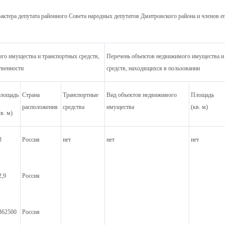
актера депутата районного Совета народных депутатов Дмитровского района и членов ег
го имущества и транспортных средств,
Перечень объектов недвижимого имущества и
твенности
средств, находящихся в пользовании
лощадь
Страна
Транспортные
Вид объектов недвижимого
Площадь
расположения
средства
имущества
(кв. м)
кв. м)
3
Россия
нет
нет
нет
2,9
Россия
362500
Россия