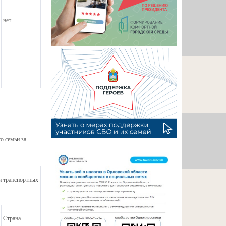
нет
о семьи за
и транспортных
Страна