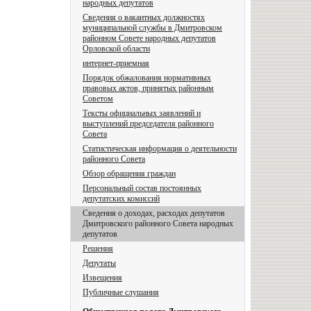
народных депутатов
Сведения о вакантных должностях
муниципальной службы в Дмитровском
районном Совете народных депутатов
Орловской области
интернет-приемная
Порядок обжалования нормативных
правовых актов, принятых районным
Советом
Тексты официальных заявлений и
выступлений председателя районного
Совета
Статистическая информация о деятельности
районного Совета
Обзор обращения граждан
Персональный состав постоянных
депутатских комиссий
Сведения о доходах, расходах депутатов
Дмитровского районного Совета народных
депутатов
Решения
Депутаты
Извещения
Публичные слушания