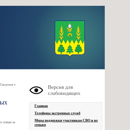
Сведения о
Версия для
слабовидящих
ных
Главная
Телефоны экстренных служб
Меры поддержки участникам СВО и их
о семьи за
семьям