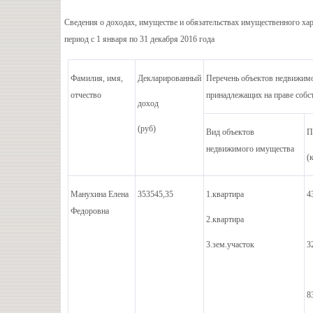
Сведения о доходах, имуществе и обязательствах имущественного хар
период с 1 января по 31 декабря 2016 года
Фамилия, имя,
Декларированный
Перечень объектов недвижимо
отчество
принадлежащих на праве собс
доход
(руб)
Вид объектов
П
недвижимого имущества
(
Манухина Елена
353545,35
1.квартира
4
Федоровна
2.квартира
3.зем.участок
3
8