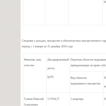
3
Сведения о доходах, имуществе и обязательствах имущественного хар
период с 1 января по 31 декабря 2016 года
Фамилия, имя,
Декларированный
Перечень объектов недвижим
отчество
принадлежащих на праве собс
доход
(руб)
Вид объектов
П
недвижимого имущества
(
Гункин Николай
117034,37
1.квартира
8
Алексеевич