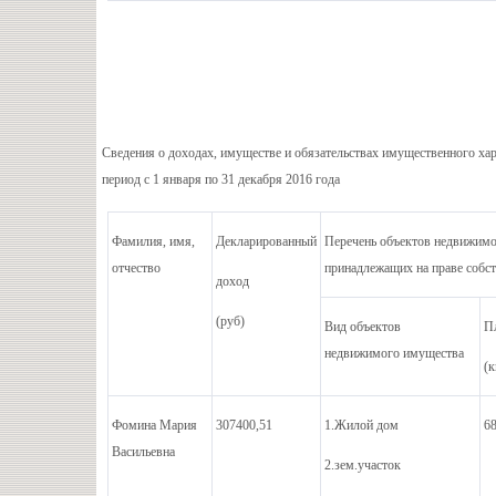
Сведения о доходах, имуществе и обязательствах имущественного хар
период с 1 января по 31 декабря 2016 года
Фамилия, имя,
Декларированный
Перечень объектов недвижимо
отчество
принадлежащих на праве собс
доход
(руб)
Вид объектов
П
недвижимого имущества
(к
Фомина Мария
307400,51
1.Жилой дом
68
Васильевна
2.зем.участок