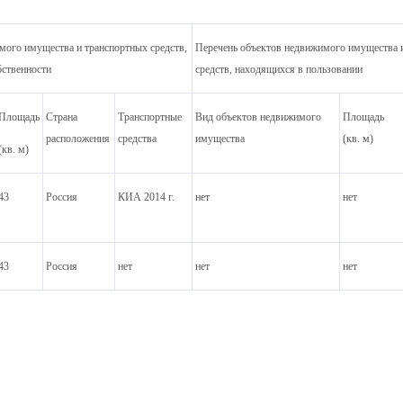
мого имущества и транспортных средств,
Перечень объектов недвижимого имущества 
бственности
средств, находящихся в пользовании
Площадь
Страна
Транспортные
Вид объектов недвижимого
Площадь
расположения
средства
имущества
(кв. м)
(кв. м)
43
Россия
КИА 2014 г.
нет
нет
43
Россия
нет
нет
нет