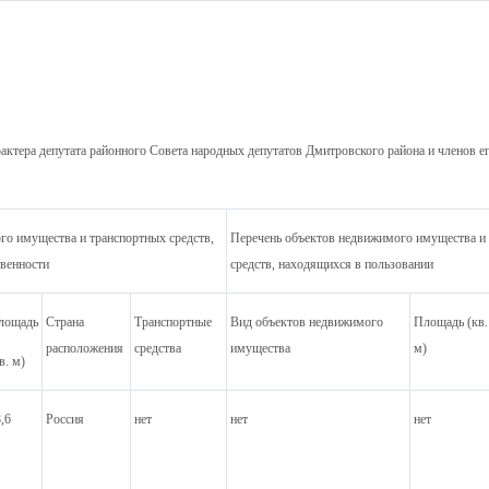
актера депутата районного Совета народных депутатов Дмитровского района и членов ег
го имущества и транспортных средств,
Перечень объектов недвижимого имущества и
твенности
средств, находящихся в пользовании
лощадь
Страна
Транспортные
Вид объектов недвижимого
Площадь (кв.
расположения
средства
имущества
м)
в. м)
,6
Россия
нет
нет
нет