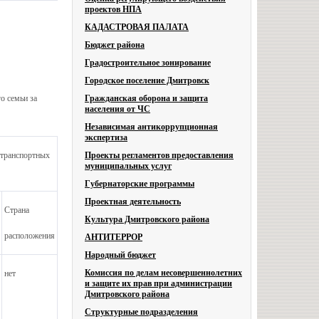
проектов НПА
КАДАСТРОВАЯ ПАЛАТА
Бюджет района
Градостроительное зонирование
Городское поселение Дмитровск
о семьи за
Гражданская оборона и защита
населения от ЧС
Независимая антикоррупционная
экспертиза
 транспортных
Проекты регламентов предоставления
муниципальных услуг
Губернаторские программы
Проектная деятельность
Страна
Культура Дмитровского района
расположения
АНТИТЕРРОР
Народный бюджет
Комиссия по делам несовершеннолетних
нет
и защите их прав при администрации
Дмитровского района
Структурные подразделения