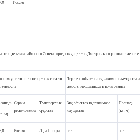
400
Россия
актера депутата районного Совета народных депутатов Дмитровского района и членов ег
ого имущества и транспортных средств,
Перечень объектов недвижимого имущества и
твенности
средств, находящихся в пользовании
лощадь
Страна
Транспортные
Вид объектов недвижимого
Площадь
расположения
средства
имущества
(кв. м)
кв. м)
3,8
Россия
Лада Приора,
нет
нет