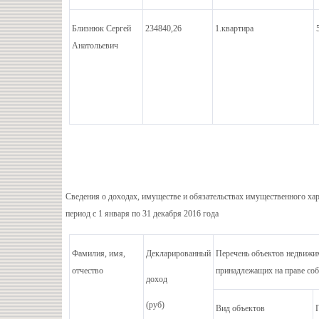
Близнюк Сергей
234840,26
1.квартира
Анатольевич
Сведения о доходах, имуществе и обязательствах имущественного хар
период с 1 января по 31 декабря 2016 года
Фамилия, имя,
Декларированный
Перечень объектов недвижим
отчество
принадлежащих на праве соб
доход
(руб)
Вид объектов