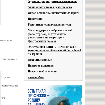
Администрации Дмитровского района
Антинаркотическая деятельность
Опрос-Безопасные качественные дороги
Инвестиции
Бесплатная юридическая помощь
Меры поддержки добровольческой
(волонтерской) деятельности,
реализуемых на территории
о семьи за
Дмитровского района
Электронная КНИГА ПАМЯТИ сел и
муниципальных образований Российской
Федерации
 транспортных
Открытые данные
Интернет-приемная
Новости и объявления
Страна
Фотоальбом
расположения
нет