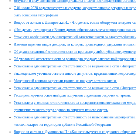
Вступили в силу изменения законодательства в части противодействия организ
С 01 июля 2020 года транспортные средства, осуществляющие регулярные пер
быть оснащены тахографами
Вопрос от жителя г. Дмитровска И.: «Что делать, если я обнаружил интернет-с
«Что делать, если рядом с Вашим домом образовалась несанкционированная св
Уточнены особенности административной ответственности за злоупотребление
Изменен перечень видов доходов, из которых производится удержание алимент
Об административной ответственности за пропаганду либо публичное демонстр
Об уголовной ответственности за розничную продажу алкогольной продукции 
Установлена административная ответственность за выражение в сети «Интернет
Законодателем уточнена ответственность депутатов, представивших недостовер
Материнский капитал запретили тратить на покупку ветхого жилья.
Установлена административная ответственность за выражение в сети «Интернет
Расширен перечень оснований для получения студентами отсрочек от армии.
Установлена уголовная ответственность за воспрепятствование оказанию мед
причинение тяжкого вреда здоровью пациента или его смерть.
Установлена административная ответственность за невыполнение мероприяти
лесных пожаров на территории субъекта Российской Федерации
Вопрос от жителя г. Дмитровска П.: «Как используется и содержится общее и