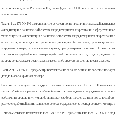
Уголовным кодексом Российской Федерации (далее – УК РФ) предусмотрена уголовная 
предпринимательство.
Так, ч. 1 ст. 171 УК РФ закрепляет, что осуществление предпринимательской деятельнос
аккредитации в национальной системе аккредитации или аккредитации в сфере техничес
такие лицензия, аккредитация в национальной системе аккредитации или аккредитация 
обязательны, если это деяние причинило крупный ущерб гражданам, организациям или 
в крупном размере, за исключением случаев, предусмотренных статьей 171.3 настояще
трехсот тысяч рублей или в размере заработной платы или иного дохода осужденного з
на срок до четырехсот восьмидесяти часов, либо арестом на срок до шести месяцев.
Часть 2 ст. 171 УК РФ предусматривает наказание за то же деяние, но совершенное ор
дохода в особо крупном размере.
Совершение преступления, предусмотренного пунктами ч. 2 ст. 171 УК РФ, наказывает
тысяч рублей или в размере заработной платы или иного дохода, осужденного за период
работами на срок до пяти лет, либо лишением свободы на срок до пяти лет со штрафом
размере заработной платы или иного дохода, осужденного за период до шести месяцев л
При этом согласно примечанию к ст. 170.2 УК РФ, применительно к ст. 171 УК РФ, 