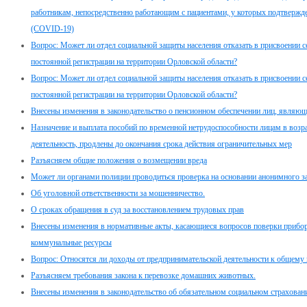
работникам, непосредственно работающим с пациентами, у которых подтвержд
(COVID-19)
Вопрос: Может ли отдел социальной защиты населения отказать в присвоении с
постоянной регистрации на территории Орловской области?
Вопрос: Может ли отдел социальной защиты населения отказать в присвоении с
постоянной регистрации на территории Орловской области?
Внесены изменения в законодательство о пенсионном обеспечении лиц, являю
Назначение и выплата пособий по временной нетрудоспособности лицам в возр
деятельность, продлены до окончания срока действия ограничительных мер
Разъясняем общие положения о возмещении вреда
Может ли органами полиции проводиться проверка на основании анонимного з
Об уголовной ответственности за мошенничество.
О сроках обращения в суд за восстановлением трудовых прав
Внесены изменения в нормативные акты, касающиеся вопросов поверки прибор
коммунальные ресурсы
Вопрос: Относятся ли доходы от предпринимательской деятельности к общему
Разъясняем требования закона к перевозке домашних животных.
Внесены изменения в законодательство об обязательном социальном страховани