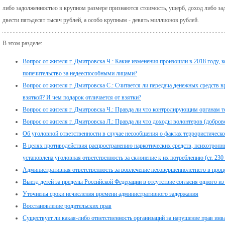
либо задолженностью в крупном размере признаются стоимость, ущерб, доход либо з
двести пятьдесят тысяч рублей, а особо крупным - девять миллионов рублей.
В этом разделе:
Вопрос от жителя г. Дмитровска Ч.: Какие изменения произошли в 2018 году,
попечительство за недееспособными лицами?
Вопрос от жителя г. Дмитровска С.: Считается ли передача денежных средств в
взяткой? И чем подарок отличается от взятки?
Вопрос от жителя г. Дмитровска Ч.: Правда ли что контролирующим органам 
Вопрос от жителя г. Дмитровска Л.: Правда ли что доходы волонтеров (добр
Об уголовной ответственности в случае несообщения о фактах террористическо
В целях противодействия распространению наркотических средств, психотропн
установлена уголовная ответственность за склонение к их потреблению (ст. 23
Административная ответственность за вовлечение несовершеннолетнего в проце
Выезд детей за пределы Российской Федерации в отсутствие согласия одного из
Уточнены сроки исчисления времени административного задержания
Восстановление родительских прав
Существует ли какая-либо ответственность организаций за нарушение прав инв