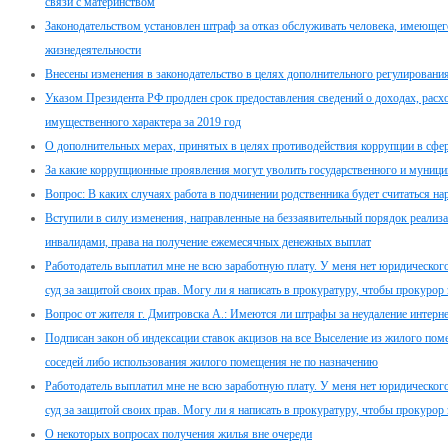
связи с материнством
Законодательством установлен штраф за отказ обслуживать человека, имеюще
жизнедеятельности
Внесены изменения в законодательство в целях дополнительного регулировани
Указом Президента РФ продлен срок предоставления сведений о доходах, расхо
имущественного характера за 2019 год
О дополнительных мерах, принятых в целях противодействия коррупции в сфе
За какие коррупционные проявления могут уволить государственного и муници
Вопрос: В каких случаях работа в подчинении родственника будет считаться н
Вступили в силу изменения, направленные на беззаявительный порядок реализ
инвалидами, права на получение ежемесячных денежных выплат
Работодатель выплатил мне не всю заработную плату. У меня нет юридического 
суд за защитой своих прав. Могу ли я написать в прокуратуру, чтобы прокурор 
Вопрос от жителя г. Дмитровска А.: Имеются ли штрафы за неудаление интер
Подписан закон об индексации ставок акцизов на все Выселение из жилого пом
соседей либо использования жилого помещения не по назначению
Работодатель выплатил мне не всю заработную плату. У меня нет юридического 
суд за защитой своих прав. Могу ли я написать в прокуратуру, чтобы прокурор 
О некоторых вопросах получения жилья вне очереди