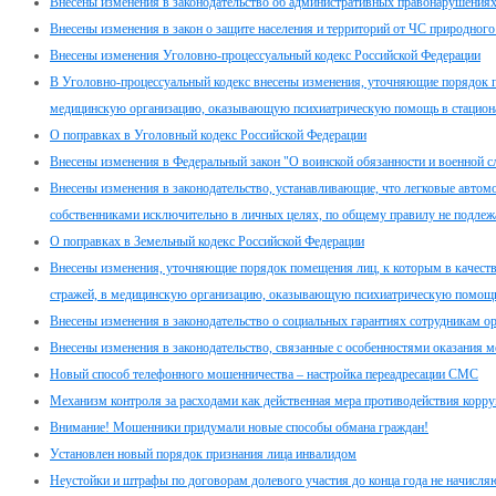
Внесены изменения в законодательство об административных правонарушения
Внесены изменения в закон о защите населения и территорий от ЧС природного
Внесены изменения Уголовно-процессуальный кодекс Российской Федерации
В Уголовно-процессуальный кодекс внесены изменения, уточняющие порядок п
медицинскую организацию, оказывающую психиатрическую помощь в стацион
О поправках в Уголовный кодекс Российской Федерации
Внесены изменения в Федеральный закон "О воинской обязанности и военной с
Внесены изменения в законодательство, устанавливающие, что легковые автом
собственниками исключительно в личных целях, по общему правилу не подлеж
О поправках в Земельный кодекс Российской Федерации
Внесены изменения, уточняющие порядок помещения лиц, к которым в качеств
стражей, в медицинскую организацию, оказывающую психиатрическую помощь
Внесены изменения в законодательство о социальных гарантиях сотрудникам о
Внесены изменения в законодательство, связанные с особенностями оказания
Новый способ телефонного мошенничества – настройка переадресации СМС
Механизм контроля за расходами как действенная мера противодействия корр
Внимание! Мошенники придумали новые способы обмана граждан!
Установлен новый порядок признания лица инвалидом
Неустойки и штрафы по договорам долевого участия до конца года не начисля