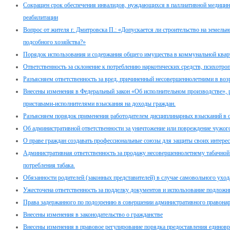
Сокращен срок обеспечения инвалидов, нуждающихся в паллиативной медицин
реабилитации
Вопрос от жителя г. Дмитровска П.: «Допускается ли строительство на земель
подсобного хозяйства?»
Порядок использования и содержания общего имущества в коммунальной квар
Ответственность за склонение к потреблению наркотических средств, психотро
Разъясняем ответственность за вред, причиненный несовершеннолетними в возра
Внесены изменения в Федеральный закон «Об исполнительном производстве»,
приставами-исполнителями взыскания на доходы граждан.
Разъясняем порядок применения работодателем дисциплинарных взысканий в 
Об административной ответственности за уничтожение или повреждение чужог
О праве граждан создавать профессиональные союзы для защиты своих интерес
Административная ответственность за продажу несовершеннолетнему табачной 
потребления табака.
Обязанности родителей (законных представителей) в случае самовольного ухо
Ужесточена ответственность за подделку документов и использование подлож
Права задержанного по подозрению в совершении административного правона
Внесены изменения в законодательство о гражданстве
Внесены изменения в правовое регулирование порядка предоставления едино