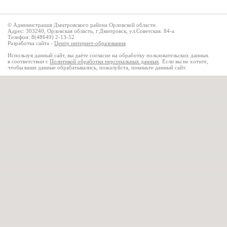
© Администрация Дмитровского района Орловской области
Адрес: 303240, Орловская область, г.Дмитровск, ул.Советская. 84-а
Телефон: 8(48649) 2-13-52
Разработка сайта -
Центр интернет-образования
Используя данный сайт, вы даёте согласие на обработку пользовательских данных
в соответствии с
Политикой обработки персональных данных
. Если вы не хотите,
чтобы ваши данные обрабатывались, пожалуйста, покиньте данный сайт.