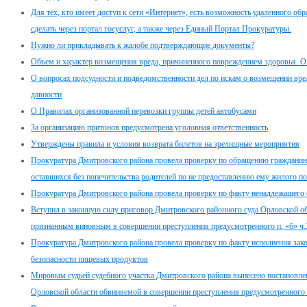
Для тех, кто имеет доступ к сети «Интернет», есть возможность удаленного о
сделать через портал госуслуг, а также через Единый Портал Прокуратуры.
Нужно ли прикладывать к жалобе подтверждающие документы?
Объем и характер возмещения вреда, причиненного повреждением здоровья. Оп
О вопросах подсудности и подведомственности дел по искам о возмещении вре
давности
О Правилах организованной перевозки группы детей автобусами
За организацию притонов предусмотрена уголовная ответственность
Утверждены правила и условия возврата билетов на зрелищные мероприятия
Прокуратура Дмитровского района провела проверку по обращению гражданина п
оставшихся без попечительства родителей по не предоставлению ему жилого 
Прокуратура Дмитровского района провела проверку по факту ненадлежащего
Вступил в законную силу приговор Дмитровского районного суда Орловской об
признанным виновным в совершении преступления предусмотренного п. «б» ч.
Прокуратура Дмитровского района провела проверку по факту исполнения закон
безопасности пищевых продуктов
Мировым судьей судебного участка Дмитровского района вынесено постановле
Орловской области обвиняемой в совершении преступления предусмотренного 