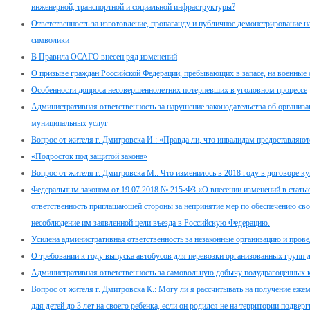
инженерной, транспортной и социальной инфраструктуры?
Ответственность за изготовление, пропаганду и публичное демонстрирование н
символики
В Правила ОСАГО внесен ряд изменений
О призыве граждан Российской Федерации, пребывающих в запасе, на военные
Особенности допроса несовершеннолетних потерпевших в уголовном процессе
Административная ответственность за нарушение законодательства об организа
муниципальных услуг
Вопрос от жителя г. Дмитровска И.: «Правда ли, что инвалидам предоставляю
«Подросток под защитой закона»
Вопрос от жителя г. Дмитровска М.: Что изменилось в 2018 году в договоре 
Федеральным законом от 19.07.2018 № 215-ФЗ «О внесении изменений в стать
ответственность приглашающей стороны за непринятие мер по обеспечению св
несоблюдение им заявленной цели въезда в Российскую Федерацию.
Усилена административная ответственность за незаконные организацию и провед
О требовании к году выпуска автобусов для перевозки организованных групп 
Административная ответственность за самовольную добычу полудрагоценных 
Вопрос от жителя г. Дмитровска К.: Могу ли я рассчитывать на получение еже
для детей до 3 лет на своего ребенка, если он родился не на территории подв