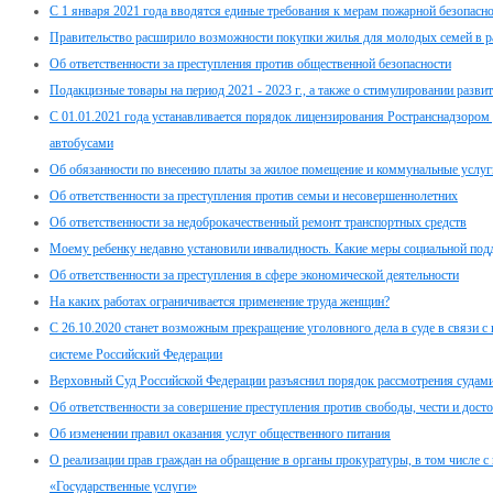
С 1 января 2021 года вводятся единые требования к мерам пожарной безопасно
Правительство расширило возможности покупки жилья для молодых семей в 
Об ответственности за преступления против общественной безопасности
Подакцизные товары на период 2021 - 2023 г., а также о стимулировании разв
С 01.01.2021 года устанавливается порядок лицензирования Ространснадзором
автобусами
Об обязанности по внесению платы за жилое помещение и коммунальные услуг
Об ответственности за преступления против семьи и несовершеннолетних
Об ответственности за недоброкачественный ремонт транспортных средств
Моему ребенку недавно установили инвалидность. Какие меры социальной под
Об ответственности за преступления в сфере экономической деятельности
На каких работах ограничивается применение труда женщин?
С 26.10.2020 станет возможным прекращение уголовного дела в суде в связи 
системе Российский Федерации
Верховный Суд Российской Федерации разъяснил порядок рассмотрения судами
Об ответственности за совершение преступления против свободы, чести и дост
Об изменении правил оказания услуг общественного питания
О реализации прав граждан на обращение в органы прокуратуры, в том числе с
«Государственные услуги»