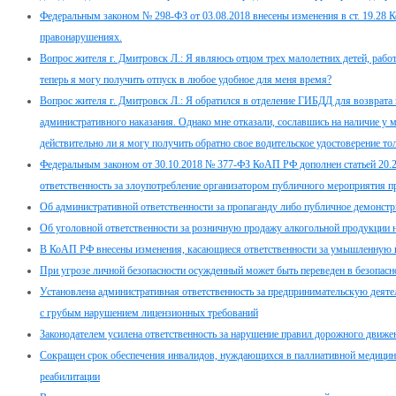
Федеральным законом № 298-ФЗ от 03.08.2018 внесены изменения в ст. 19.28 
правонарушениях.
Вопрос жителя г. Дмитровск Л.: Я являюсь отцом трех малолетних детей, работ
теперь я могу получить отпуск в любое удобное для меня время?
Вопрос жителя г. Дмитровск Л.: Я обратился в отделение ГИБДД для возврата 
административного наказания. Однако мне отказали, сославшись на наличие у 
действительно ли я могу получить обратно свое водительское удостоверение т
Федеральным законом от 30.10.2018 № 377-ФЗ КоАП РФ дополнен статьей 20.2.
ответственность за злоупотребление организатором публичного мероприятия пр
Об административной ответственности за пропаганду либо публичное демонстр
Об уголовной ответственности за розничную продажу алкогольной продукции 
В КоАП РФ внесены изменения, касающиеся ответственности за умышленную п
При угрозе личной безопасности осужденный может быть переведен в безопасн
Установлена административная ответственность за предпринимательскую дея
с грубым нарушением лицензионных требований
Законодателем усилена ответственность за нарушение правил дорожного движе
Сокращен срок обеспечения инвалидов, нуждающихся в паллиативной медицин
реабилитации