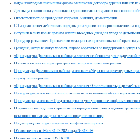
Когда необходима письменная форма заключения договора дарения или как не
Для выпускников школ установлены дополнительные гарантии пенсионного обе
Ответственность за проведение собрания, митинга, демонстрации
C 1 апреля начнет действовать порядок регистрации несовершеннолетних на по
Вступили в силу новые правила оплаты выходных дней для ухода за детьми-и
Прокурор разъясняет. При наличии медицинских противопоказаний право на у
Граждане, которых могут уволить, вправе обратиться за поддержкой в центры з
«Прокуратура Дмитровского района разъяснеет особенности для трудоустройс
Об ответственности за распространение экстремистских материалов.
Прокуратура Дмитровского района разъясняет «Меры по защите трудовых пра
службу по контракту»
«Прокуратура Дмитровского района разъяснеет Ответственность родителей за о
Прокуратура разъясняет об ответственности за незаконный оборот наркотическ
Прокуратора разъясняет Предотвращение и урегулирование конфликта интерес
О правовых последствиях привлечения юридического лица к административной 
незаконное вознаграждение от имени юридического лица
Предотвращение и урегулирование конфликта интересов
Об изменениях в ФЗ от 31.07.2025 года № 318-ФЗ
Об изменениях в статье 135 ТК РФ