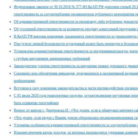
Федеральным законом от 30.10.2018 № 377-ФЗ КоАП РФ дополнен статьей 20.2.
ответственность за злоупотребление организатором публичного мероприятия пр
Об административной ответственности за пропаганду либо публичное демонстр
Об уголовной ответственности за розничную продажу алкогольной продукции 
В КоАП РФ внесены изменения, касающиеся ответственности за умышленную п
При угрозе личной безопасности осужденный может быть переведен в безопасн
Установлена административная ответственность за предпринимательскую дея
с грубым нарушением лицензионных требований
Законодателем усилена ответственность за нарушение правил дорожного движе
Сокращен срок обеспечения инвалидов, нуждающихся в паллиативной медицин
реабилитации
Вступили в силу изменения законодательства в части противодействия организ
С 01 июля 2020 года транспортные средства, осуществляющие регулярные пер
быть оснащены тахографами
Вопрос от жителя г. Дмитровска И.: «Что делать, если я обнаружил интернет-с
«Что делать, если рядом с Вашим домом образовалась несанкционированная св
Уточнены особенности административной ответственности за злоупотребление
Изменен перечень видов доходов, из которых производится удержание алимент