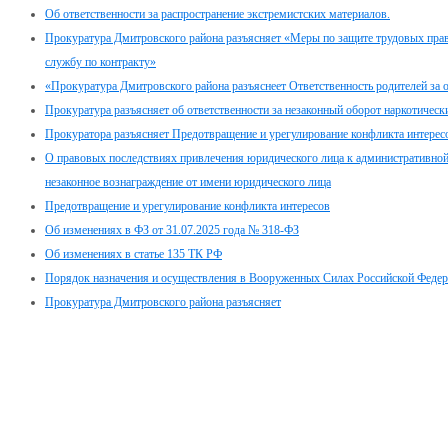
Об ответственности за распространение экстремистских материалов.
Прокуратура Дмитровского района разъясняет «Меры по защите трудовых пра
службу по контракту»
«Прокуратура Дмитровского района разъяснеет Ответственность родителей за о
Прокуратура разъясняет об ответственности за незаконный оборот наркотическ
Прокуратора разъясняет Предотвращение и урегулирование конфликта интерес
О правовых последствиях привлечения юридического лица к административной 
незаконное вознаграждение от имени юридического лица
Предотвращение и урегулирование конфликта интересов
Об изменениях в ФЗ от 31.07.2025 года № 318-ФЗ
Об изменениях в статье 135 ТК РФ
Порядок назначения и осуществления в Вооруженных Силах Российской Феде
Прокуратура Дмитровского района разъясняет