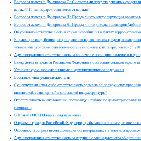
Вопрос от жителя г. Дмитровска С.: Считается ли передача денежных средств в
взяткой? И чем подарок отличается от взятки?
Вопрос от жителя г. Дмитровска Ч.: Правда ли что контролирующим органам 
Вопрос от жителя г. Дмитровска Л.: Правда ли что доходы волонтеров (добр
Об уголовной ответственности в случае несообщения о фактах террористическо
В целях противодействия распространению наркотических средств, психотропн
установлена уголовная ответственность за склонение к их потреблению (ст. 23
Административная ответственность за вовлечение несовершеннолетнего в проце
Выезд детей за пределы Российской Федерации в отсутствие согласия одного из
Уточнены сроки исчисления времени административного задержания
Восстановление родительских прав
Существует ли какая-либо ответственность организаций за нарушение прав инв
инженерной, транспортной и социальной инфраструктуры?
Ответственность за изготовление, пропаганду и публичное демонстрирование н
символики
В Правила ОСАГО внесен ряд изменений
О призыве граждан Российской Федерации, пребывающих в запасе, на военные
Особенности допроса несовершеннолетних потерпевших в уголовном процессе
Административная ответственность за нарушение законодательства об организа