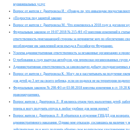
муниципальных услуг
Вопрос от жителя г. Дмитровска И.: «Правда ли, что инвалидам предоставляю
«Подросток под защитой закона»
Вопрос от жителя г. Дмитровска М.: Что изменилось в 2018 году в договоре 
Федеральным законом от 19.07.2018 № 215-ФЗ «О внесении изменений в стать
ответственность приглашающей стороны за непринятие мер по обеспечению св
несоблюдение им заявленной цели въезда в Российскую Федерацию.
Усилена административная ответственность за незаконные организацию и провед
О требовании к году выпуска автобусов для перевозки организованных групп 
Административная ответственность за самовольную добычу полудрагоценных 
Вопрос от жителя г. Дмитровска К.: Могу ли я рассчитывать на получение еже
для детей до 3 лет на своего ребенка, если он родился не на территории подв
Федеральным законом № 298-ФЗ от 03.08.2018 внесены изменения в ст. 19.28 
правонарушениях.
Вопрос жителя г. Дмитровск Л.: Я являюсь отцом трех малолетних детей, работ
теперь я могу получить отпуск в любое удобное для меня время?
Вопрос жителя г. Дмитровск Л.: Я обратился в отделение ГИБДД для возврата 
административного наказания. Однако мне отказали, сославшись на наличие у 
действительно ли я могу получить обратно свое водительское удостоверение т