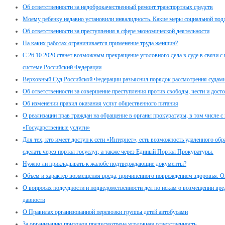
Об ответственности за недоброкачественный ремонт транспортных средств
Моему ребенку недавно установили инвалидность. Какие меры социальной под
Об ответственности за преступления в сфере экономической деятельности
На каких работах ограничивается применение труда женщин?
С 26.10.2020 станет возможным прекращение уголовного дела в суде в связи 
системе Российский Федерации
Верховный Суд Российской Федерации разъяснил порядок рассмотрения судами
Об ответственности за совершение преступления против свободы, чести и дост
Об изменении правил оказания услуг общественного питания
О реализации прав граждан на обращение в органы прокуратуры, в том числе с
«Государственные услуги»
Для тех, кто имеет доступ к сети «Интернет», есть возможность удаленного о
сделать через портал госуслуг, а также через Единый Портал Прокуратуры.
Нужно ли прикладывать к жалобе подтверждающие документы?
Объем и характер возмещения вреда, причиненного повреждением здоровья. Оп
О вопросах подсудности и подведомственности дел по искам о возмещении вре
давности
О Правилах организованной перевозки группы детей автобусами
За организацию притонов предусмотрена уголовная ответственность