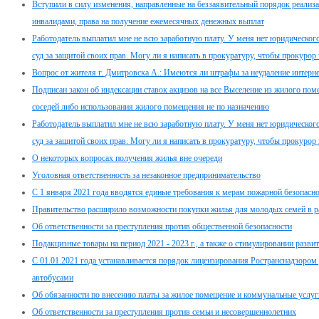
Вступили в силу изменения, направленные на беззаявительный порядок реализ
инвалидами, права на получение ежемесячных денежных выплат
Работодатель выплатил мне не всю заработную плату. У меня нет юридического 
суд за защитой своих прав. Могу ли я написать в прокуратуру, чтобы прокурор 
Вопрос от жителя г. Дмитровска А.: Имеются ли штрафы за неудаление интер
Подписан закон об индексации ставок акцизов на все Выселение из жилого пом
соседей либо использования жилого помещения не по назначению
Работодатель выплатил мне не всю заработную плату. У меня нет юридического 
суд за защитой своих прав. Могу ли я написать в прокуратуру, чтобы прокурор 
О некоторых вопросах получения жилья вне очереди
Уголовная ответственность за незаконное предпринимательство
С 1 января 2021 года вводятся единые требования к мерам пожарной безопасно
Правительство расширило возможности покупки жилья для молодых семей в 
Об ответственности за преступления против общественной безопасности
Подакцизные товары на период 2021 - 2023 г., а также о стимулировании разв
С 01.01.2021 года устанавливается порядок лицензирования Ространснадзором
автобусами
Об обязанности по внесению платы за жилое помещение и коммунальные услуг
Об ответственности за преступления против семьи и несовершеннолетних