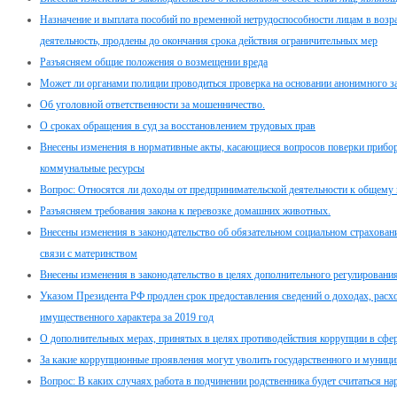
Назначение и выплата пособий по временной нетрудоспособности лицам в возр
деятельность, продлены до окончания срока действия ограничительных мер
Разъясняем общие положения о возмещении вреда
Может ли органами полиции проводиться проверка на основании анонимного з
Об уголовной ответственности за мошенничество.
О сроках обращения в суд за восстановлением трудовых прав
Внесены изменения в нормативные акты, касающиеся вопросов поверки прибор
коммунальные ресурсы
Вопрос: Относятся ли доходы от предпринимательской деятельности к общему
Разъясняем требования закона к перевозке домашних животных.
Внесены изменения в законодательство об обязательном социальном страховани
связи с материнством
Внесены изменения в законодательство в целях дополнительного регулировани
Указом Президента РФ продлен срок предоставления сведений о доходах, расхо
имущественного характера за 2019 год
О дополнительных мерах, принятых в целях противодействия коррупции в сфе
За какие коррупционные проявления могут уволить государственного и муници
Вопрос: В каких случаях работа в подчинении родственника будет считаться н