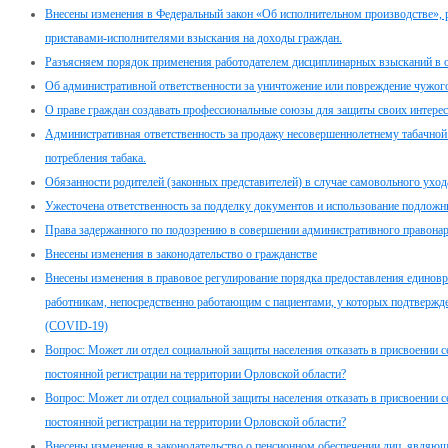
Внесены изменения в Федеральный закон «Об исполнительном производстве»,
приставами-исполнителями взыскания на доходы граждан.
Разъясняем порядок применения работодателем дисциплинарных взысканий в 
Об административной ответственности за уничтожение или повреждение чужог
О праве граждан создавать профессиональные союзы для защиты своих интерес
Административная ответственность за продажу несовершеннолетнему табачной 
потребления табака.
Обязанности родителей (законных представителей) в случае самовольного ухо
Ужесточена ответственность за подделку документов и использование подлож
Права задержанного по подозрению в совершении административного правона
Внесены изменения в законодательство о гражданстве
Внесены изменения в правовое регулирование порядка предоставления едино
работникам, непосредственно работающим с пациентами, у которых подтвержд
(COVID-19)
Вопрос: Может ли отдел социальной защиты населения отказать в присвоении с
постоянной регистрации на территории Орловской области?
Вопрос: Может ли отдел социальной защиты населения отказать в присвоении с
постоянной регистрации на территории Орловской области?
Внесены изменения в законодательство о пенсионном обеспечении лиц, являю