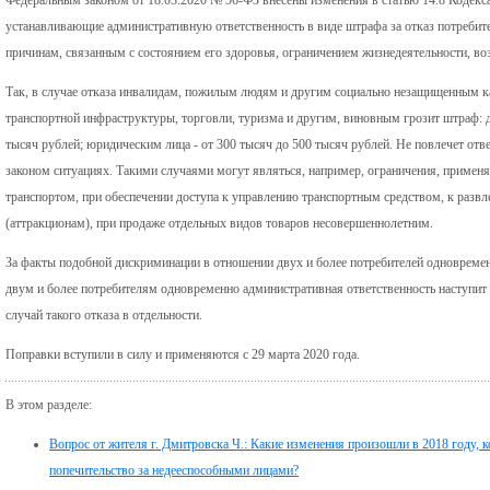
устанавливающие административную ответственность в виде штрафа за отказ потребите
причинам, связанным с состоянием его здоровья, ограничением жизнедеятельности, во
Так, в случае отказа инвалидам, пожилым людям и другим социально незащищенным ка
транспортной инфраструктуры, торговли, туризма и другим, виновным грозит штраф: д
тысяч рублей; юридическим лица - от 300 тысяч до 500 тысяч рублей. Не повлечет отве
законом ситуациях. Такими случаями могут являться, например, ограничения, примен
транспортом, при обеспечении доступа к управлению транспортным средством, к разв
(аттракционам), при продаже отдельных видов товаров несовершеннолетним.
За факты подобной дискриминации в отношении двух и более потребителей одновремен
двум и более потребителям одновременно административная ответственность наступит 
случай такого отказа в отдельности.
Поправки вступили в силу и применяются с 29 марта 2020 года.
В этом разделе:
Вопрос от жителя г. Дмитровска Ч.: Какие изменения произошли в 2018 году,
попечительство за недееспособными лицами?