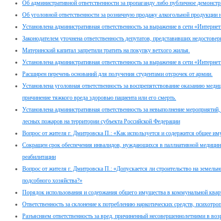
Об административной ответственности за пропаганду либо публичное демонстр
Об уголовной ответственности за розничную продажу алкогольной продукции 
Установлена административная ответственность за выражение в сети «Интернет
Законодателем уточнена ответственность депутатов, представивших недостовер
Материнский капитал запретили тратить на покупку ветхого жилья.
Установлена административная ответственность за выражение в сети «Интернет
Расширен перечень оснований для получения студентами отсрочек от армии.
Установлена уголовная ответственность за воспрепятствование оказанию мед
причинение тяжкого вреда здоровью пациента или его смерть.
Установлена административная ответственность за невыполнение мероприяти
лесных пожаров на территории субъекта Российской Федерации
Вопрос от жителя г. Дмитровска П.: «Как используется и содержится общее и
Сокращен срок обеспечения инвалидов, нуждающихся в паллиативной медицин
реабилитации
Вопрос от жителя г. Дмитровска П.: «Допускается ли строительство на земель
подсобного хозяйства?»
Порядок использования и содержания общего имущества в коммунальной квар
Ответственность за склонение к потреблению наркотических средств, психотро
Разъясняем ответственность за вред, причиненный несовершеннолетними в возра