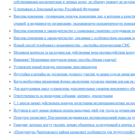
собственниками исключительно в личных целях, по общему правилу не подлеж
О поправках в Земельный кодекс Российской Федерации
Внесены изменения, уточняющие порядок помещения лиц, к которым в качеств
стражей, в медицинскую организацию, оказывающую психиатрическую помощь
Внесены изменения в законодательство о социальных гарантиях сотрудникам о
Внесены изменения в законодательство, связанные с особенностями оказания
Новый способ телефонного мошенничества – настройка переадресации СМС
Механизм контроля за расходами как действенная мера противодействия корр
Внимание! Мошенники придумали новые способы обмана граждан!
Установлен новый порядок признания лица инвалидом
Неустойки и штрафы по договорам долевого участия до конца года не начисля
Когда необходима письменная форма заключения договора дарения или как не
Для выпускников школ установлены дополнительные гарантии пенсионного обе
Ответственность за проведение собрания, митинга, демонстрации
C 1 апреля начнет действовать порядок регистрации несовершеннолетних на по
Вступили в силу новые правила оплаты выходных дней для ухода за детьми-и
Прокурор разъясняет. При наличии медицинских противопоказаний право на у
Граждане, которых могут уволить, вправе обратиться за поддержкой в центры з
«Прокуратура Дмитровского района разъяснеет особенности для трудоустройс