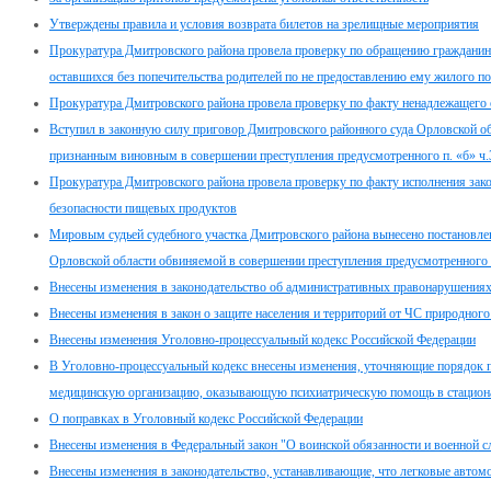
Утверждены правила и условия возврата билетов на зрелищные мероприятия
Прокуратура Дмитровского района провела проверку по обращению гражданина п
оставшихся без попечительства родителей по не предоставлению ему жилого 
Прокуратура Дмитровского района провела проверку по факту ненадлежащего
Вступил в законную силу приговор Дмитровского районного суда Орловской об
признанным виновным в совершении преступления предусмотренного п. «б» ч.
Прокуратура Дмитровского района провела проверку по факту исполнения закон
безопасности пищевых продуктов
Мировым судьей судебного участка Дмитровского района вынесено постановле
Орловской области обвиняемой в совершении преступления предусмотренного 
Внесены изменения в законодательство об административных правонарушения
Внесены изменения в закон о защите населения и территорий от ЧС природного
Внесены изменения Уголовно-процессуальный кодекс Российской Федерации
В Уголовно-процессуальный кодекс внесены изменения, уточняющие порядок п
медицинскую организацию, оказывающую психиатрическую помощь в стацион
О поправках в Уголовный кодекс Российской Федерации
Внесены изменения в Федеральный закон "О воинской обязанности и военной с
Внесены изменения в законодательство, устанавливающие, что легковые автом