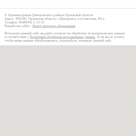
© Администрация Дмитровского района Орловской области
Адрес: 303240, Орловская область, г.Дмитровск, ул.Советская. 84-а
Телефон: 8(48649) 2-13-52
Разработка сайта -
Центр интернет-образования
Используя данный сайт, вы даёте согласие на обработку пользовательских данных
в соответствии с
Политикой обработки персональных данных
. Если вы не хотите,
чтобы ваши данные обрабатывались, пожалуйста, покиньте данный сайт.