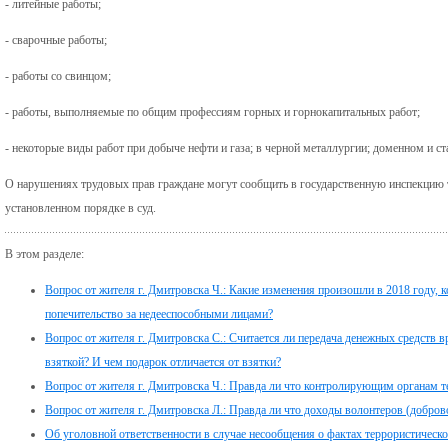
- литейные работы;
- сварочные работы;
- работы со свинцом;
- работы, выполняемые по общим профессиям горных и горнокапитальных работ;
- некоторые виды работ при добыче нефти и газа; в черной металлургии; доменном и с
О нарушениях трудовых прав граждане могут сообщить в государственную инспекцию т
установленном порядке в суд.
В этом разделе:
Вопрос от жителя г. Дмитровска Ч.: Какие изменения произошли в 2018 году,
попечительство за недееспособными лицами?
Вопрос от жителя г. Дмитровска С.: Считается ли передача денежных средств в
взяткой? И чем подарок отличается от взятки?
Вопрос от жителя г. Дмитровска Ч.: Правда ли что контролирующим органам 
Вопрос от жителя г. Дмитровска Л.: Правда ли что доходы волонтеров (добр
Об уголовной ответственности в случае несообщения о фактах террористическо