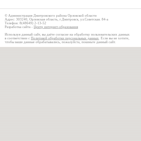
© Администрация Дмитровского района Орловской области
Адрес: 303240, Орловская область, г.Дмитровск, ул.Советская. 84-а
Телефон: 8(48649) 2-13-52
Разработка сайта -
Центр интернет-образования
Используя данный сайт, вы даёте согласие на обработку пользовательских данных
в соответствии с
Политикой обработки персональных данных
. Если вы не хотите,
чтобы ваши данные обрабатывались, пожалуйста, покиньте данный сайт.