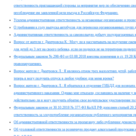
ответственность приглашающей стороны за непринятие мер по обеспечению св
несоблюдение им заявленной цели въезда в Российскую Федерацию.
Усилена административная ответственность за незаконные организацию и провед
О требовании к году выпуска автобусов для перевозки организованных групп 
Административная ответственность за самовольную добычу полудрагоценных 
Вопрос от жителя г. Дмитровска К.: Могу ли я рассчитывать на получение еже
для детей до 3 лет на своего ребенка, если он родился не на территории подв
Федеральным законом № 298-ФЗ от 03.08.2018 внесены изменения в ст. 19.28 
правонарушениях.
Вопрос жителя г. Дмитровск Л.: Я являюсь отцом трех малолетних детей, работ
теперь я могу получить отпуск в любое удобное для меня время?
Вопрос жителя г. Дмитровск Л.: Я обратился в отделение ГИБДД для возврата 
административного наказания. Однако мне отказали, сославшись на наличие у 
действительно ли я могу получить обратно свое водительское удостоверение т
Федеральным законом от 30.10.2018 № 377-ФЗ КоАП РФ дополнен статьей 20.2.
ответственность за злоупотребление организатором публичного мероприятия пр
Об административной ответственности за пропаганду либо публичное демонстр
Об уголовной ответственности за розничную продажу алкогольной продукции 