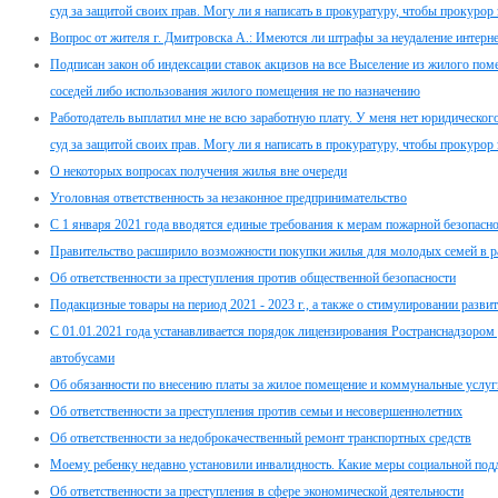
суд за защитой своих прав. Могу ли я написать в прокуратуру, чтобы прокурор 
Вопрос от жителя г. Дмитровска А.: Имеются ли штрафы за неудаление интер
Подписан закон об индексации ставок акцизов на все Выселение из жилого пом
соседей либо использования жилого помещения не по назначению
Работодатель выплатил мне не всю заработную плату. У меня нет юридического 
суд за защитой своих прав. Могу ли я написать в прокуратуру, чтобы прокурор 
О некоторых вопросах получения жилья вне очереди
Уголовная ответственность за незаконное предпринимательство
С 1 января 2021 года вводятся единые требования к мерам пожарной безопасно
Правительство расширило возможности покупки жилья для молодых семей в 
Об ответственности за преступления против общественной безопасности
Подакцизные товары на период 2021 - 2023 г., а также о стимулировании разв
С 01.01.2021 года устанавливается порядок лицензирования Ространснадзором
автобусами
Об обязанности по внесению платы за жилое помещение и коммунальные услуг
Об ответственности за преступления против семьи и несовершеннолетних
Об ответственности за недоброкачественный ремонт транспортных средств
Моему ребенку недавно установили инвалидность. Какие меры социальной под
Об ответственности за преступления в сфере экономической деятельности