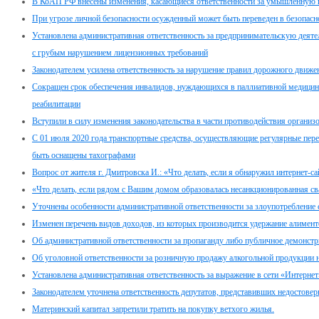
В КоАП РФ внесены изменения, касающиеся ответственности за умышленную п
При угрозе личной безопасности осужденный может быть переведен в безопасн
Установлена административная ответственность за предпринимательскую дея
с грубым нарушением лицензионных требований
Законодателем усилена ответственность за нарушение правил дорожного движе
Сокращен срок обеспечения инвалидов, нуждающихся в паллиативной медицин
реабилитации
Вступили в силу изменения законодательства в части противодействия организ
С 01 июля 2020 года транспортные средства, осуществляющие регулярные пер
быть оснащены тахографами
Вопрос от жителя г. Дмитровска И.: «Что делать, если я обнаружил интернет-с
«Что делать, если рядом с Вашим домом образовалась несанкционированная св
Уточнены особенности административной ответственности за злоупотребление
Изменен перечень видов доходов, из которых производится удержание алимент
Об административной ответственности за пропаганду либо публичное демонстр
Об уголовной ответственности за розничную продажу алкогольной продукции 
Установлена административная ответственность за выражение в сети «Интернет
Законодателем уточнена ответственность депутатов, представивших недостовер
Материнский капитал запретили тратить на покупку ветхого жилья.