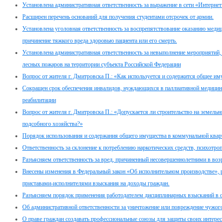
Установлена административная ответственность за выражение в сети «Интернет
Расширен перечень оснований для получения студентами отсрочек от армии.
Установлена уголовная ответственность за воспрепятствование оказанию мед
причинение тяжкого вреда здоровью пациента или его смерть.
Установлена административная ответственность за невыполнение мероприяти
лесных пожаров на территории субъекта Российской Федерации
Вопрос от жителя г. Дмитровска П.: «Как используется и содержится общее и
Сокращен срок обеспечения инвалидов, нуждающихся в паллиативной медицин
реабилитации
Вопрос от жителя г. Дмитровска П.: «Допускается ли строительство на земель
подсобного хозяйства?»
Порядок использования и содержания общего имущества в коммунальной квар
Ответственность за склонение к потреблению наркотических средств, психотро
Разъясняем ответственность за вред, причиненный несовершеннолетними в возра
Внесены изменения в Федеральный закон «Об исполнительном производстве»,
приставами-исполнителями взыскания на доходы граждан.
Разъясняем порядок применения работодателем дисциплинарных взысканий в 
Об административной ответственности за уничтожение или повреждение чужог
О праве граждан создавать профессиональные союзы для защиты своих интерес