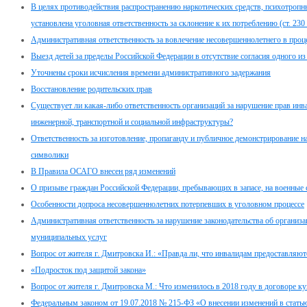
В целях противодействия распространению наркотических средств, психотропн
установлена уголовная ответственность за склонение к их потреблению (ст. 23
Административная ответственность за вовлечение несовершеннолетнего в проце
Выезд детей за пределы Российской Федерации в отсутствие согласия одного из
Уточнены сроки исчисления времени административного задержания
Восстановление родительских прав
Существует ли какая-либо ответственность организаций за нарушение прав инв
инженерной, транспортной и социальной инфраструктуры?
Ответственность за изготовление, пропаганду и публичное демонстрирование н
символики
В Правила ОСАГО внесен ряд изменений
О призыве граждан Российской Федерации, пребывающих в запасе, на военные
Особенности допроса несовершеннолетних потерпевших в уголовном процессе
Административная ответственность за нарушение законодательства об организа
муниципальных услуг
Вопрос от жителя г. Дмитровска И.: «Правда ли, что инвалидам предоставляю
«Подросток под защитой закона»
Вопрос от жителя г. Дмитровска М.: Что изменилось в 2018 году в договоре 
Федеральным законом от 19.07.2018 № 215-ФЗ «О внесении изменений в стать