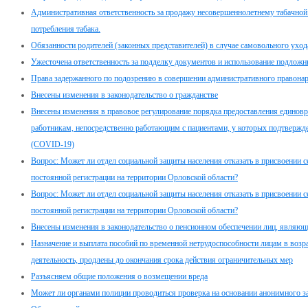
Административная ответственность за продажу несовершеннолетнему табачной 
потребления табака.
Обязанности родителей (законных представителей) в случае самовольного ухо
Ужесточена ответственность за подделку документов и использование подлож
Права задержанного по подозрению в совершении административного правона
Внесены изменения в законодательство о гражданстве
Внесены изменения в правовое регулирование порядка предоставления едино
работникам, непосредственно работающим с пациентами, у которых подтвержд
(COVID-19)
Вопрос: Может ли отдел социальной защиты населения отказать в присвоении с
постоянной регистрации на территории Орловской области?
Вопрос: Может ли отдел социальной защиты населения отказать в присвоении с
постоянной регистрации на территории Орловской области?
Внесены изменения в законодательство о пенсионном обеспечении лиц, являю
Назначение и выплата пособий по временной нетрудоспособности лицам в возр
деятельность, продлены до окончания срока действия ограничительных мер
Разъясняем общие положения о возмещении вреда
Может ли органами полиции проводиться проверка на основании анонимного з