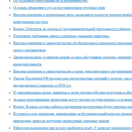
Об уголовной ответственности за мошенничество.
О сроках обращения в суд за восстановлением трудовых прав
Внесены изменения в нормативные акты, касающиеся вопросов поверки прибор
коммунальные ресурсы
Вопрос: Относятся ли доходы от предпринимательской деятельности к общему
Разъясняем требования закона к перевозке домашних животных.
Внесены изменения в законодательство об обязательном социальном страховани
связи с материнством
Законодательством установлен штраф за отказ обслуживать человека, имеюще
жизнедеятельности
Внесены изменения в законодательство в целях дополнительного регулировани
Указом Президента РФ продлен срок предоставления сведений о доходах, расхо
имущественного характера за 2019 год
О дополнительных мерах, принятых в целях противодействия коррупции в сфе
За какие коррупционные проявления могут уволить государственного и муници
Вопрос: В каких случаях работа в подчинении родственника будет считаться н
Вступили в силу изменения, направленные на беззаявительный порядок реализ
инвалидами, права на получение ежемесячных денежных выплат
Работодатель выплатил мне не всю заработную плату. У меня нет юридического 