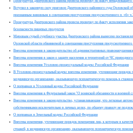
Прокуратура Дмитровского района провела проверку по факту ненадлежащего
Вступил в законную силу приговор Дмитровского районного суда Орловской об
признанным виновным в совершении преступления предусмотренного п. «б» ч.
Прокуратура Дмитровского района провела проверку по факту исполнения закон
безопасности пищевых продуктов
Мировым судьей судебного участка Дмитровского района вынесено постановле
Орловской области обвиняемой в совершении преступления предусмотренного 
Внесены изменения в законодательство об административных правонарушения
Внесены изменения в закон о защите населения и территорий от ЧС природного
Внесены изменения Уголовно-процессуальный кодекс Российской Федерации
В Уголовно-процессуальный кодекс внесены изменения, уточняющие порядок п
медицинскую организацию, оказывающую психиатрическую помощь в стацион
О поправках в Уголовный кодекс Российской Федерации
Внесены изменения в Федеральный закон "О воинской обязанности и военной с
Внесены изменения в законодательство, устанавливающие, что легковые автом
собственниками исключительно в личных целях, по общему правилу не подлеж
О поправках в Земельный кодекс Российской Федерации
Внесены изменения, уточняющие порядок помещения лиц, к которым в качеств
стражей, в медицинскую организацию, оказывающую психиатрическую помощь