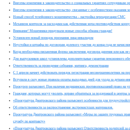
Внесены изменения в законодательство о социальных гарантиях сотрудникам о
Внесены изменения в законодательство, связанные с особенностями оказания
Новый способ телефонного мошенничества – настройка переадресации СМС
Механизм контроля за расходами как действенная мера противодействия корр
Внимание! Мошенники придумали новые способы обмана граждан!
Установлен новый порядок признания лица инвалидом
Неустойки и штрафы по договорам долевого участия до конца года не начисля
Когда необходима письменная форма заключения договора дарения или как не
Для выпускников школ установлены дополнительные гарантии пенсионного обе
Ответственность за проведение собрания, митинга, демонстрации
C 1 апреля начнет действовать порядок регистрации несовершеннолетних на по
Вступили в силу новые правила оплаты выходных дней для ухода за детьми-и
Прокурор разъясняет. При наличии медицинских противопоказаний право на у
Граждане, которых могут уволить, вправе обратиться за поддержкой в центры з
«Прокуратура Дмитровского района разъяснеет особенности для трудоустройс
Об ответственности за распространение экстремистских материалов.
Прокуратура Дмитровского района разъясняет «Меры по защите трудовых пра
службу по контракту»
«Прокуратура Дмитровского района разъяснеет Ответственность родителей за о