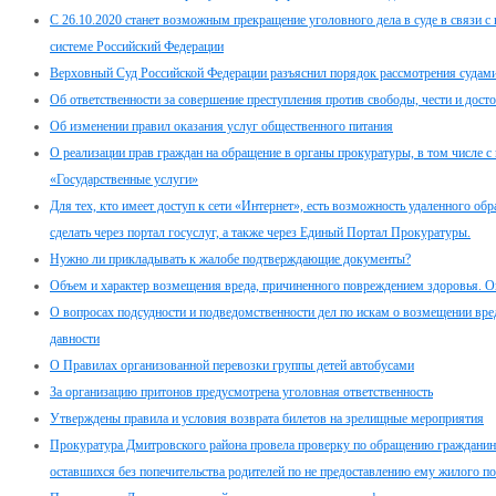
С 26.10.2020 станет возможным прекращение уголовного дела в суде в связи 
системе Российский Федерации
Верховный Суд Российской Федерации разъяснил порядок рассмотрения судами
Об ответственности за совершение преступления против свободы, чести и дост
Об изменении правил оказания услуг общественного питания
О реализации прав граждан на обращение в органы прокуратуры, в том числе с
«Государственные услуги»
Для тех, кто имеет доступ к сети «Интернет», есть возможность удаленного о
сделать через портал госуслуг, а также через Единый Портал Прокуратуры.
Нужно ли прикладывать к жалобе подтверждающие документы?
Объем и характер возмещения вреда, причиненного повреждением здоровья. Оп
О вопросах подсудности и подведомственности дел по искам о возмещении вре
давности
О Правилах организованной перевозки группы детей автобусами
За организацию притонов предусмотрена уголовная ответственность
Утверждены правила и условия возврата билетов на зрелищные мероприятия
Прокуратура Дмитровского района провела проверку по обращению гражданина п
оставшихся без попечительства родителей по не предоставлению ему жилого 