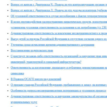
Вопрос от жителя г. Дмитровска Ч.: Правда ли что контролирующим органам 
Вопрос от жителя г. Дмитровска Л.: Правда ли что доходы волонтеров (добр
Об уголовной ответственности в случае несообщения о фактах террористическо
В целях противодействия распространению наркотических средств, психотропн
установлена уголовная ответственность за склонение к их потреблению (ст. 23
Административная ответственность за вовлечение несовершеннолетнего в проце
Выезд детей за пределы Российской Федерации в отсутствие согласия одного из
Уточнены сроки исчисления времени административного задержания
Восстановление родительских прав
Существует ли какая-либо ответственность организаций за нарушение прав инв
инженерной, транспортной и социальной инфраструктуры?
Ответственность за изготовление, пропаганду и публичное демонстрирование н
символики
В Правила ОСАГО внесен ряд изменений
О призыве граждан Российской Федерации, пребывающих в запасе, на военные
Особенности допроса несовершеннолетних потерпевших в уголовном процессе
Административная ответственность за нарушение законодательства об организа
муниципальных услуг