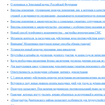
О поправках в Земельный кодекс Российской Федерации
Внесены изменения, уточняющие порядок помещения лиц, к которым в качеств
стражей, в медицинскую организацию, оказывающую психиатрическую помощь
Внесены изменения в законодательство о социальных гарантиях сотрудникам о
Внесены изменения в законодательство, связанные с особенностями оказания
Новый способ телефонного мошенничества – настройка переадресации СМС
Механизм контроля за расходами как действенная мера противодействия корр
Внимание! Мошенники придумали новые способы обмана граждан!
Установлен новый порядок признания лица инвалидом
Неустойки и штрафы по договорам долевого участия до конца года не начисля
Когда необходима письменная форма заключения договора дарения или как не
Для выпускников школ установлены дополнительные гарантии пенсионного обе
Ответственность за проведение собрания, митинга, демонстрации
C 1 апреля начнет действовать порядок регистрации несовершеннолетних на по
Вступили в силу новые правила оплаты выходных дней для ухода за детьми-и
Прокурор разъясняет. При наличии медицинских противопоказаний право на у
Граждане, которых могут уволить, вправе обратиться за поддержкой в центры з
«Прокуратура Дмитровского района разъяснеет особенности для трудоустройс