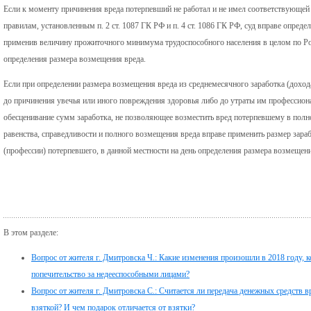
Если к моменту причинения вреда потерпевший не работал и не имел соответствующей
правилам, установленным п. 2 ст. 1087 ГК РФ и п. 4 ст. 1086 ГК РФ, суд вправе опреде
применив величину прожиточного минимума трудоспособного населения в целом по Ро
определения размера возмещения вреда.
Если при определении размера возмещения вреда из среднемесячного заработка (доход
до причинения увечья или иного повреждения здоровья либо до утраты им профессион
обесценивание сумм заработка, не позволяющее возместить вред потерпевшему в полн
равенства, справедливости и полного возмещения вреда вправе применить размер зара
(профессии) потерпевшего, в данной местности на день определения размера возмещени
В этом разделе:
Вопрос от жителя г. Дмитровска Ч.: Какие изменения произошли в 2018 году,
попечительство за недееспособными лицами?
Вопрос от жителя г. Дмитровска С.: Считается ли передача денежных средств в
взяткой? И чем подарок отличается от взятки?