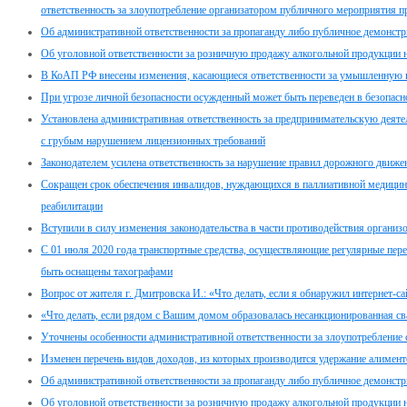
ответственность за злоупотребление организатором публичного мероприятия пр
Об административной ответственности за пропаганду либо публичное демонстр
Об уголовной ответственности за розничную продажу алкогольной продукции 
В КоАП РФ внесены изменения, касающиеся ответственности за умышленную п
При угрозе личной безопасности осужденный может быть переведен в безопасн
Установлена административная ответственность за предпринимательскую дея
с грубым нарушением лицензионных требований
Законодателем усилена ответственность за нарушение правил дорожного движе
Сокращен срок обеспечения инвалидов, нуждающихся в паллиативной медицин
реабилитации
Вступили в силу изменения законодательства в части противодействия организ
С 01 июля 2020 года транспортные средства, осуществляющие регулярные пер
быть оснащены тахографами
Вопрос от жителя г. Дмитровска И.: «Что делать, если я обнаружил интернет-с
«Что делать, если рядом с Вашим домом образовалась несанкционированная св
Уточнены особенности административной ответственности за злоупотребление
Изменен перечень видов доходов, из которых производится удержание алимент
Об административной ответственности за пропаганду либо публичное демонстр
Об уголовной ответственности за розничную продажу алкогольной продукции 