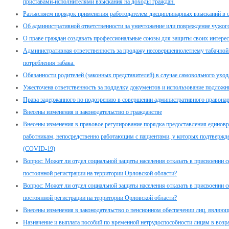
приставами-исполнителями взыскания на доходы граждан.
Разъясняем порядок применения работодателем дисциплинарных взысканий в 
Об административной ответственности за уничтожение или повреждение чужог
О праве граждан создавать профессиональные союзы для защиты своих интерес
Административная ответственность за продажу несовершеннолетнему табачной 
потребления табака.
Обязанности родителей (законных представителей) в случае самовольного ухо
Ужесточена ответственность за подделку документов и использование подлож
Права задержанного по подозрению в совершении административного правона
Внесены изменения в законодательство о гражданстве
Внесены изменения в правовое регулирование порядка предоставления едино
работникам, непосредственно работающим с пациентами, у которых подтвержд
(COVID-19)
Вопрос: Может ли отдел социальной защиты населения отказать в присвоении с
постоянной регистрации на территории Орловской области?
Вопрос: Может ли отдел социальной защиты населения отказать в присвоении с
постоянной регистрации на территории Орловской области?
Внесены изменения в законодательство о пенсионном обеспечении лиц, являю
Назначение и выплата пособий по временной нетрудоспособности лицам в возр