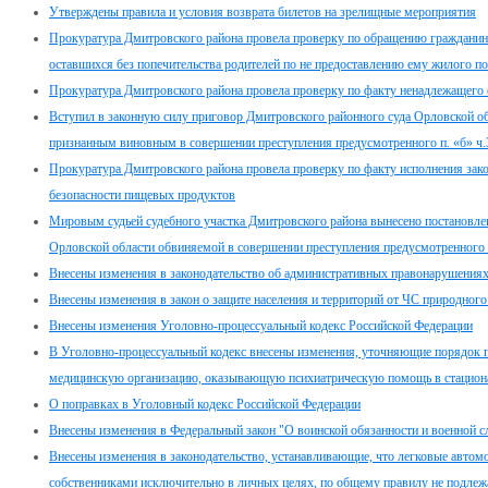
Утверждены правила и условия возврата билетов на зрелищные мероприятия
Прокуратура Дмитровского района провела проверку по обращению гражданина п
оставшихся без попечительства родителей по не предоставлению ему жилого 
Прокуратура Дмитровского района провела проверку по факту ненадлежащего
Вступил в законную силу приговор Дмитровского районного суда Орловской об
признанным виновным в совершении преступления предусмотренного п. «б» ч.
Прокуратура Дмитровского района провела проверку по факту исполнения закон
безопасности пищевых продуктов
Мировым судьей судебного участка Дмитровского района вынесено постановле
Орловской области обвиняемой в совершении преступления предусмотренного 
Внесены изменения в законодательство об административных правонарушения
Внесены изменения в закон о защите населения и территорий от ЧС природного
Внесены изменения Уголовно-процессуальный кодекс Российской Федерации
В Уголовно-процессуальный кодекс внесены изменения, уточняющие порядок п
медицинскую организацию, оказывающую психиатрическую помощь в стацион
О поправках в Уголовный кодекс Российской Федерации
Внесены изменения в Федеральный закон "О воинской обязанности и военной с
Внесены изменения в законодательство, устанавливающие, что легковые автом
собственниками исключительно в личных целях, по общему правилу не подлеж