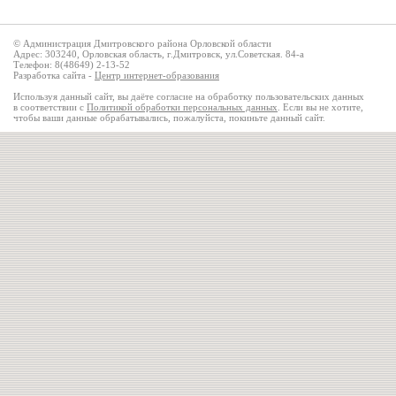
© Администрация Дмитровского района Орловской области
Адрес: 303240, Орловская область, г.Дмитровск, ул.Советская. 84-а
Телефон: 8(48649) 2-13-52
Разработка сайта -
Центр интернет-образования
Используя данный сайт, вы даёте согласие на обработку пользовательских данных
в соответствии с
Политикой обработки персональных данных
. Если вы не хотите,
чтобы ваши данные обрабатывались, пожалуйста, покиньте данный сайт.