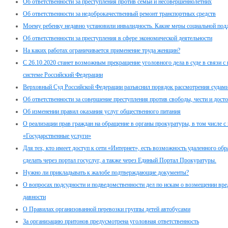
Об ответственности за преступления против семьи и несовершеннолетних
Об ответственности за недоброкачественный ремонт транспортных средств
Моему ребенку недавно установили инвалидность. Какие меры социальной под
Об ответственности за преступления в сфере экономической деятельности
На каких работах ограничивается применение труда женщин?
С 26.10.2020 станет возможным прекращение уголовного дела в суде в связи 
системе Российский Федерации
Верховный Суд Российской Федерации разъяснил порядок рассмотрения судами
Об ответственности за совершение преступления против свободы, чести и дост
Об изменении правил оказания услуг общественного питания
О реализации прав граждан на обращение в органы прокуратуры, в том числе с
«Государственные услуги»
Для тех, кто имеет доступ к сети «Интернет», есть возможность удаленного о
сделать через портал госуслуг, а также через Единый Портал Прокуратуры.
Нужно ли прикладывать к жалобе подтверждающие документы?
О вопросах подсудности и подведомственности дел по искам о возмещении вре
давности
О Правилах организованной перевозки группы детей автобусами
За организацию притонов предусмотрена уголовная ответственность