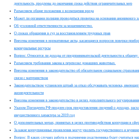
деятельность, продлены до окончания срока действия ограничительных мер
Разъясняем общие положения о возмещении вреда
Может ли органами полиции проводиться проверка на основании анонимного з
Об уголовной ответственности за мошенничество.
О сроках обращения в суд за восстановлением трудовых прав
Внесены изменения в нормативные акты, касающиеся вопросов поверки прибор
коммунальные ресурсы
Вопрос: Относятся ли доходы от предпринимательской деятельности к общему
Разъясняем требования закона к перевозке домашних животных.
Внесены изменения в законодательство об обязательном социальном страховани
связи с материнством
Законодательством установлен штраф за отказ обслуживать человека, имеюще
жизнедеятельности
Внесены изменения в законодательство в целях дополнительного регулировани
Указом Президента РФ продлен срок предоставления сведений о доходах, расхо
имущественного характера за 2019 год
О дополнительных мерах, принятых в целях противодействия коррупции в сфе
За какие коррупционные проявления могут уволить государственного и муници
Вопрос: В каких случаях работа в подчинении родственника будет считаться н