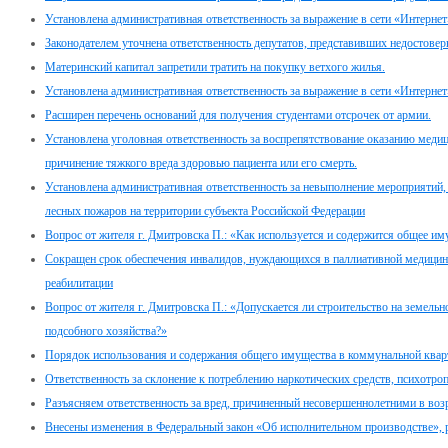
Установлена административная ответственность за выражение в сети «Интернет
Законодателем уточнена ответственность депутатов, представивших недостовер
Материнский капитал запретили тратить на покупку ветхого жилья.
Установлена административная ответственность за выражение в сети «Интернет
Расширен перечень оснований для получения студентами отсрочек от армии.
Установлена уголовная ответственность за воспрепятствование оказанию мед
причинение тяжкого вреда здоровью пациента или его смерть.
Установлена административная ответственность за невыполнение мероприяти
лесных пожаров на территории субъекта Российской Федерации
Вопрос от жителя г. Дмитровска П.: «Как используется и содержится общее и
Сокращен срок обеспечения инвалидов, нуждающихся в паллиативной медицин
реабилитации
Вопрос от жителя г. Дмитровска П.: «Допускается ли строительство на земель
подсобного хозяйства?»
Порядок использования и содержания общего имущества в коммунальной квар
Ответственность за склонение к потреблению наркотических средств, психотро
Разъясняем ответственность за вред, причиненный несовершеннолетними в возра
Внесены изменения в Федеральный закон «Об исполнительном производстве»,