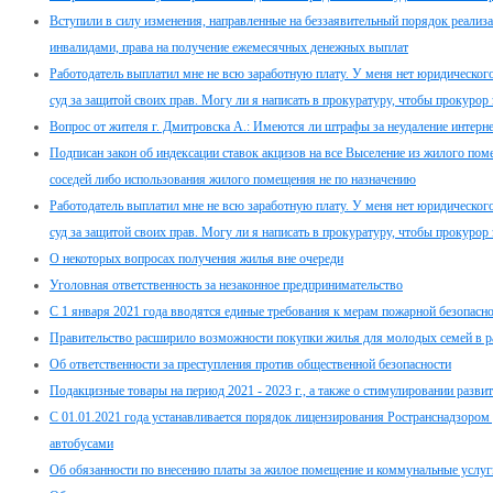
Вступили в силу изменения, направленные на беззаявительный порядок реализ
инвалидами, права на получение ежемесячных денежных выплат
Работодатель выплатил мне не всю заработную плату. У меня нет юридического 
суд за защитой своих прав. Могу ли я написать в прокуратуру, чтобы прокурор 
Вопрос от жителя г. Дмитровска А.: Имеются ли штрафы за неудаление интер
Подписан закон об индексации ставок акцизов на все Выселение из жилого пом
соседей либо использования жилого помещения не по назначению
Работодатель выплатил мне не всю заработную плату. У меня нет юридического 
суд за защитой своих прав. Могу ли я написать в прокуратуру, чтобы прокурор 
О некоторых вопросах получения жилья вне очереди
Уголовная ответственность за незаконное предпринимательство
С 1 января 2021 года вводятся единые требования к мерам пожарной безопасно
Правительство расширило возможности покупки жилья для молодых семей в 
Об ответственности за преступления против общественной безопасности
Подакцизные товары на период 2021 - 2023 г., а также о стимулировании разв
С 01.01.2021 года устанавливается порядок лицензирования Ространснадзором
автобусами
Об обязанности по внесению платы за жилое помещение и коммунальные услуг