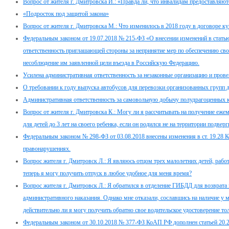
Вопрос от жителя г. Дмитровска И.: «Правда ли, что инвалидам предоставляю
«Подросток под защитой закона»
Вопрос от жителя г. Дмитровска М.: Что изменилось в 2018 году в договоре 
Федеральным законом от 19.07.2018 № 215-ФЗ «О внесении изменений в стать
ответственность приглашающей стороны за непринятие мер по обеспечению св
несоблюдение им заявленной цели въезда в Российскую Федерацию.
Усилена административная ответственность за незаконные организацию и провед
О требовании к году выпуска автобусов для перевозки организованных групп 
Административная ответственность за самовольную добычу полудрагоценных 
Вопрос от жителя г. Дмитровска К.: Могу ли я рассчитывать на получение еже
для детей до 3 лет на своего ребенка, если он родился не на территории подв
Федеральным законом № 298-ФЗ от 03.08.2018 внесены изменения в ст. 19.28 
правонарушениях.
Вопрос жителя г. Дмитровск Л.: Я являюсь отцом трех малолетних детей, работ
теперь я могу получить отпуск в любое удобное для меня время?
Вопрос жителя г. Дмитровск Л.: Я обратился в отделение ГИБДД для возврата 
административного наказания. Однако мне отказали, сославшись на наличие у 
действительно ли я могу получить обратно свое водительское удостоверение т
Федеральным законом от 30.10.2018 № 377-ФЗ КоАП РФ дополнен статьей 20.2.