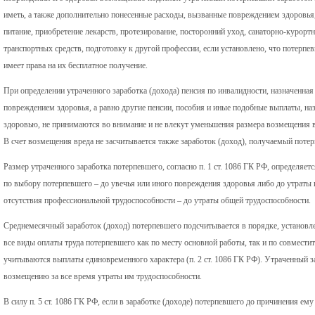
иметь, а также дополнительно понесенные расходы, вызванные повреждением здоровья,
питание, приобретение лекарств, протезирование, посторонний уход, санаторно-курорт
транспортных средств, подготовку к другой профессии, если установлено, что потерпе
имеет права на их бесплатное получение.
При определении утраченного заработка (дохода) пенсия по инвалидности, назначенна
повреждением здоровья, а равно другие пенсии, пособия и иные подобные выплаты, наз
здоровью, не принимаются во внимание и не влекут уменьшения размера возмещения вр
В счет возмещения вреда не засчитывается также заработок (доход), получаемый поте
Размер утраченного заработка потерпевшего, согласно п. 1 ст. 1086 ГК РФ, определяет
по выбору потерпевшего – до увечья или иного повреждения здоровья либо до утраты 
отсутствия профессиональной трудоспособности – до утраты общей трудоспособности.
Среднемесячный заработок (доход) потерпевшего подсчитывается в порядке, установл
все виды оплаты труда потерпевшего как по месту основной работы, так и по совмести
учитываются выплаты единовременного характера (п. 2 ст. 1086 ГК РФ). Утраченный 
возмещению за все время утраты им трудоспособности.
В силу п. 5 ст. 1086 ГК РФ, если в заработке (доходе) потерпевшего до причинения ем