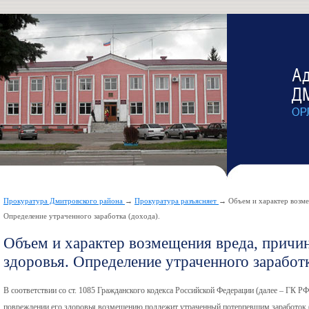
Прокуратура Дмитровского района
→
Прокуратура разъясняет
→ Объем и характер возме
Определение утраченного заработка (дохода).
Объем и характер возмещения вреда, причи
здоровья. Определение утраченного заработк
В соответствии со ст. 1085 Гражданского кодекса Российской Федерации (далее – ГК Р
повреждении его здоровья возмещению подлежит утраченный потерпевшим заработок (