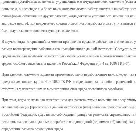
произошли устойчивые изменения, улучшающие его имущественное положение (если ег
повышена, он переведен на более высокооплачиваемую работу, поступил на работу пос
очной форме обучения и в других случаях, когда доказана устойчивость изменения ил
застрахованного), при подсчете его среднего месячного заработка может учитываться 
был получить после соответствующего изменения.
В случае, когда потерпевший на момент причинения вреда не работал, по его желанию
размер вознаграждения работника его квалификации в данной местности. Следует имет
среднемесячный заработок не может быть менее установленной в соответствии с зак
трудоспособного населения в целом по Российской Федерации (п. 4 ст. 1086 ГК РФ).
Приведенное положение подлежит применению как к неработающим пенсионерам, так 
вреда лицам, поскольку в п. 4 ст. 1086 ГК РФ не содержится каких-либо ограничений п
отсутствия у потерпевших на момент причинения вреда постоянного заработка.
При этом, когда по желанию потерпевшего для расчета суммы возмещения вреда учит
его квалификации (профессии) в данной местности и (или) величина прожиточного ми
Российской Федерации, суд с целью соблюдения принципов равенства, справедливости и
величины на основании данных о заработке по однородной (одноименной) квалификации
определения размера возмещения вреда.