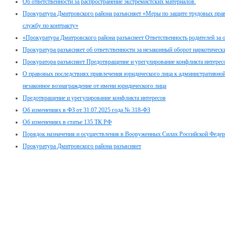
Об ответственности за распространение экстремистских материалов.
Прокуратура Дмитровского района разъясняет «Меры по защите трудовых пра
службу по контракту»
«Прокуратура Дмитровского района разъяснеет Ответственность родителей за о
Прокуратура разъясняет об ответственности за незаконный оборот наркотическ
Прокуратора разъясняет Предотвращение и урегулирование конфликта интерес
О правовых последствиях привлечения юридического лица к административной 
незаконное вознаграждение от имени юридического лица
Предотвращение и урегулирование конфликта интересов
Об изменениях в ФЗ от 31.07.2025 года № 318-ФЗ
Об изменениях в статье 135 ТК РФ
Порядок назначения и осуществления в Вооруженных Силах Российской Феде
Прокуратура Дмитровского района разъясняет