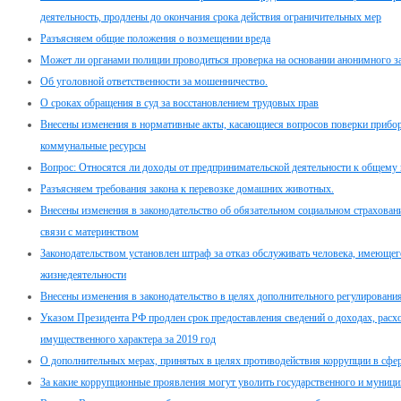
деятельность, продлены до окончания срока действия ограничительных мер
Разъясняем общие положения о возмещении вреда
Может ли органами полиции проводиться проверка на основании анонимного з
Об уголовной ответственности за мошенничество.
О сроках обращения в суд за восстановлением трудовых прав
Внесены изменения в нормативные акты, касающиеся вопросов поверки прибор
коммунальные ресурсы
Вопрос: Относятся ли доходы от предпринимательской деятельности к общему
Разъясняем требования закона к перевозке домашних животных.
Внесены изменения в законодательство об обязательном социальном страховани
связи с материнством
Законодательством установлен штраф за отказ обслуживать человека, имеюще
жизнедеятельности
Внесены изменения в законодательство в целях дополнительного регулировани
Указом Президента РФ продлен срок предоставления сведений о доходах, расхо
имущественного характера за 2019 год
О дополнительных мерах, принятых в целях противодействия коррупции в сфе
За какие коррупционные проявления могут уволить государственного и муници