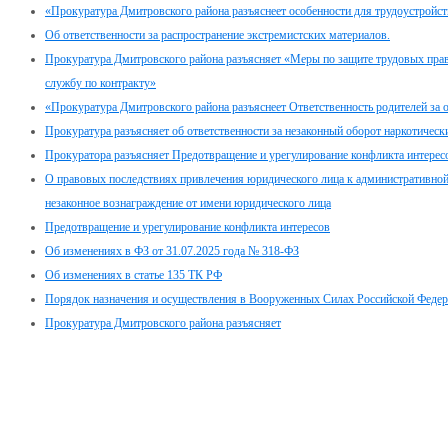
«Прокуратура Дмитровского района разъяснеет особенности для трудоустройс
Об ответственности за распространение экстремистских материалов.
Прокуратура Дмитровского района разъясняет «Меры по защите трудовых пра
службу по контракту»
«Прокуратура Дмитровского района разъяснеет Ответственность родителей за о
Прокуратура разъясняет об ответственности за незаконный оборот наркотическ
Прокуратора разъясняет Предотвращение и урегулирование конфликта интерес
О правовых последствиях привлечения юридического лица к административной 
незаконное вознаграждение от имени юридического лица
Предотвращение и урегулирование конфликта интересов
Об изменениях в ФЗ от 31.07.2025 года № 318-ФЗ
Об изменениях в статье 135 ТК РФ
Порядок назначения и осуществления в Вооруженных Силах Российской Феде
Прокуратура Дмитровского района разъясняет