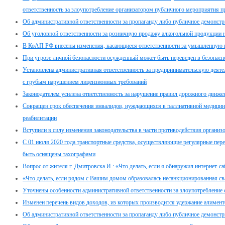
ответственность за злоупотребление организатором публичного мероприятия пр
Об административной ответственности за пропаганду либо публичное демонстр
Об уголовной ответственности за розничную продажу алкогольной продукции 
В КоАП РФ внесены изменения, касающиеся ответственности за умышленную п
При угрозе личной безопасности осужденный может быть переведен в безопасн
Установлена административная ответственность за предпринимательскую дея
с грубым нарушением лицензионных требований
Законодателем усилена ответственность за нарушение правил дорожного движе
Сокращен срок обеспечения инвалидов, нуждающихся в паллиативной медицин
реабилитации
Вступили в силу изменения законодательства в части противодействия организ
С 01 июля 2020 года транспортные средства, осуществляющие регулярные пер
быть оснащены тахографами
Вопрос от жителя г. Дмитровска И.: «Что делать, если я обнаружил интернет-с
«Что делать, если рядом с Вашим домом образовалась несанкционированная св
Уточнены особенности административной ответственности за злоупотребление
Изменен перечень видов доходов, из которых производится удержание алимент
Об административной ответственности за пропаганду либо публичное демонстр