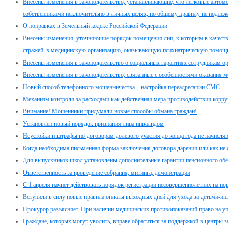
Внесены изменения в законодательство, устанавливающие, что легковые автом
собственниками исключительно в личных целях, по общему правилу не подлеж
О поправках в Земельный кодекс Российской Федерации
Внесены изменения, уточняющие порядок помещения лиц, к которым в качеств
стражей, в медицинскую организацию, оказывающую психиатрическую помощь
Внесены изменения в законодательство о социальных гарантиях сотрудникам о
Внесены изменения в законодательство, связанные с особенностями оказания
Новый способ телефонного мошенничества – настройка переадресации СМС
Механизм контроля за расходами как действенная мера противодействия корр
Внимание! Мошенники придумали новые способы обмана граждан!
Установлен новый порядок признания лица инвалидом
Неустойки и штрафы по договорам долевого участия до конца года не начисля
Когда необходима письменная форма заключения договора дарения или как не
Для выпускников школ установлены дополнительные гарантии пенсионного обе
Ответственность за проведение собрания, митинга, демонстрации
C 1 апреля начнет действовать порядок регистрации несовершеннолетних на по
Вступили в силу новые правила оплаты выходных дней для ухода за детьми-и
Прокурор разъясняет. При наличии медицинских противопоказаний право на у
Граждане, которых могут уволить, вправе обратиться за поддержкой в центры з