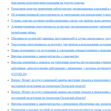
приставами-исполнителями взыскания на доходы граждан.
Разъясняем порядок применения работодателем дисциплинарных взысканий в 
Об административной ответственности за уничтожение или повреждение чужог
О праве граждан создавать профессиональные союзы для защиты своих интерес
Административная ответственность за продажу несовершеннолетнему табачной 
потребления табака.
Обязанности родителей (законных представителей) в случае самовольного ухо
Ужесточена ответственность за подделку документов и использование подлож
Права задержанного по подозрению в совершении административного правона
Внесены изменения в законодательство о гражданстве
Внесены изменения в правовое регулирование порядка предоставления едино
работникам, непосредственно работающим с пациентами, у которых подтвержд
(COVID-19)
Вопрос: Может ли отдел социальной защиты населения отказать в присвоении с
постоянной регистрации на территории Орловской области?
Вопрос: Может ли отдел социальной защиты населения отказать в присвоении с
постоянной регистрации на территории Орловской области?
Внесены изменения в законодательство о пенсионном обеспечении лиц, являю
Назначение и выплата пособий по временной нетрудоспособности лицам в возр