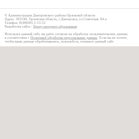
© Администрация Дмитровского района Орловской области
Адрес: 303240, Орловская область, г.Дмитровск, ул.Советская. 84-а
Телефон: 8(48649) 2-13-52
Разработка сайта -
Центр интернет-образования
Используя данный сайт, вы даёте согласие на обработку пользовательских данных
в соответствии с
Политикой обработки персональных данных
. Если вы не хотите,
чтобы ваши данные обрабатывались, пожалуйста, покиньте данный сайт.