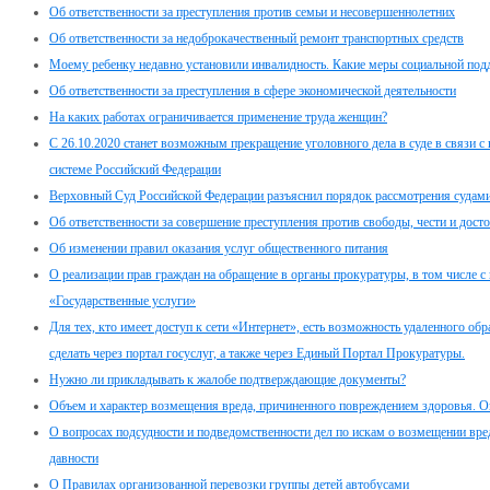
Об ответственности за преступления против семьи и несовершеннолетних
Об ответственности за недоброкачественный ремонт транспортных средств
Моему ребенку недавно установили инвалидность. Какие меры социальной под
Об ответственности за преступления в сфере экономической деятельности
На каких работах ограничивается применение труда женщин?
С 26.10.2020 станет возможным прекращение уголовного дела в суде в связи 
системе Российский Федерации
Верховный Суд Российской Федерации разъяснил порядок рассмотрения судами
Об ответственности за совершение преступления против свободы, чести и дост
Об изменении правил оказания услуг общественного питания
О реализации прав граждан на обращение в органы прокуратуры, в том числе с
«Государственные услуги»
Для тех, кто имеет доступ к сети «Интернет», есть возможность удаленного о
сделать через портал госуслуг, а также через Единый Портал Прокуратуры.
Нужно ли прикладывать к жалобе подтверждающие документы?
Объем и характер возмещения вреда, причиненного повреждением здоровья. Оп
О вопросах подсудности и подведомственности дел по искам о возмещении вре
давности
О Правилах организованной перевозки группы детей автобусами