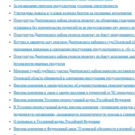
За организацию притонов предусмотрена уголовная ответственность
Утверждены правила и условия возврата билетов на зрелищные мероприятия
Прокуратура Дмитровского района провела проверку по обращению гражданина п
оставшихся без попечительства родителей по не предоставлению ему жилого 
Прокуратура Дмитровского района провела проверку по факту ненадлежащего
Вступил в законную силу приговор Дмитровского районного суда Орловской об
признанным виновным в совершении преступления предусмотренного п. «б» ч.
Прокуратура Дмитровского района провела проверку по факту исполнения закон
безопасности пищевых продуктов
Мировым судьей судебного участка Дмитровского района вынесено постановле
Орловской области обвиняемой в совершении преступления предусмотренного 
Внесены изменения в законодательство об административных правонарушения
Внесены изменения в закон о защите населения и территорий от ЧС природного
Внесены изменения Уголовно-процессуальный кодекс Российской Федерации
В Уголовно-процессуальный кодекс внесены изменения, уточняющие порядок п
медицинскую организацию, оказывающую психиатрическую помощь в стацион
О поправках в Уголовный кодекс Российской Федерации
Внесены изменения в Федеральный закон "О воинской обязанности и военной с