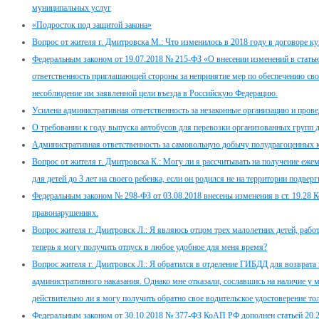
муниципальных услуг
«Подросток под защитой закона»
Вопрос от жителя г. Дмитровска М.: Что изменилось в 2018 году в договоре 
Федеральным законом от 19.07.2018 № 215-ФЗ «О внесении изменений в стать
ответственность приглашающей стороны за непринятие мер по обеспечению св
несоблюдение им заявленной цели въезда в Российскую Федерацию.
Усилена административная ответственность за незаконные организацию и провед
О требовании к году выпуска автобусов для перевозки организованных групп 
Административная ответственность за самовольную добычу полудрагоценных 
Вопрос от жителя г. Дмитровска К.: Могу ли я рассчитывать на получение еже
для детей до 3 лет на своего ребенка, если он родился не на территории подв
Федеральным законом № 298-ФЗ от 03.08.2018 внесены изменения в ст. 19.28 
правонарушениях.
Вопрос жителя г. Дмитровск Л.: Я являюсь отцом трех малолетних детей, работ
теперь я могу получить отпуск в любое удобное для меня время?
Вопрос жителя г. Дмитровск Л.: Я обратился в отделение ГИБДД для возврата 
административного наказания. Однако мне отказали, сославшись на наличие у 
действительно ли я могу получить обратно свое водительское удостоверение т
Федеральным законом от 30.10.2018 № 377-ФЗ КоАП РФ дополнен статьей 20.2.