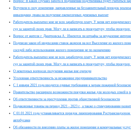
Вопрос: В каких случаях работа в подчинении родственника будет считаться н
Вступили в силу изменения, направленные на беззаявительный порядок реализ
инвалидами, права на получение ежемесячных денежных выплат
Работодатель выплатил мне не всю заработную плату. У меня нет юридического 
суд за защитой своих прав. Могу ли я написать в прокуратуру, чтобы прокурор 
Вопрос от жителя г. Дмитровска А.: Имеются ли штрафы за неудаление интер
Подписан закон об индексации ставок акцизов на все Выселение из жилого пом
соседей либо использования жилого помещения не по назначению
Работодатель выплатил мне не всю заработную плату. У меня нет юридического 
суд за защитой своих прав. Могу ли я написать в прокуратуру, чтобы прокурор 
О некоторых вопросах получения жилья вне очереди
Уголовная ответственность за незаконное предпринимательство
С 1 января 2021 года вводятся единые требования к мерам пожарной безопасно
Правительство расширило возможности покупки жилья для молодых семей в 
Об ответственности за преступления против общественной безопасности
Подакцизные товары на период 2021 - 2023 г., а также о стимулировании разв
С 01.01.2021 года устанавливается порядок лицензирования Ространснадзором
автобусами
Об обязанности по внесению платы за жилое помещение и коммунальные услуг