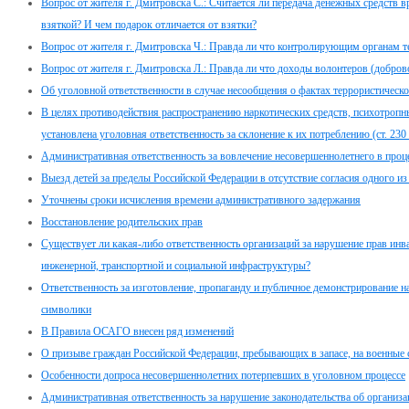
Вопрос от жителя г. Дмитровска С.: Считается ли передача денежных средств в
взяткой? И чем подарок отличается от взятки?
Вопрос от жителя г. Дмитровска Ч.: Правда ли что контролирующим органам 
Вопрос от жителя г. Дмитровска Л.: Правда ли что доходы волонтеров (добр
Об уголовной ответственности в случае несообщения о фактах террористическо
В целях противодействия распространению наркотических средств, психотропн
установлена уголовная ответственность за склонение к их потреблению (ст. 23
Административная ответственность за вовлечение несовершеннолетнего в проце
Выезд детей за пределы Российской Федерации в отсутствие согласия одного из
Уточнены сроки исчисления времени административного задержания
Восстановление родительских прав
Существует ли какая-либо ответственность организаций за нарушение прав инв
инженерной, транспортной и социальной инфраструктуры?
Ответственность за изготовление, пропаганду и публичное демонстрирование н
символики
В Правила ОСАГО внесен ряд изменений
О призыве граждан Российской Федерации, пребывающих в запасе, на военные
Особенности допроса несовершеннолетних потерпевших в уголовном процессе
Административная ответственность за нарушение законодательства об организа