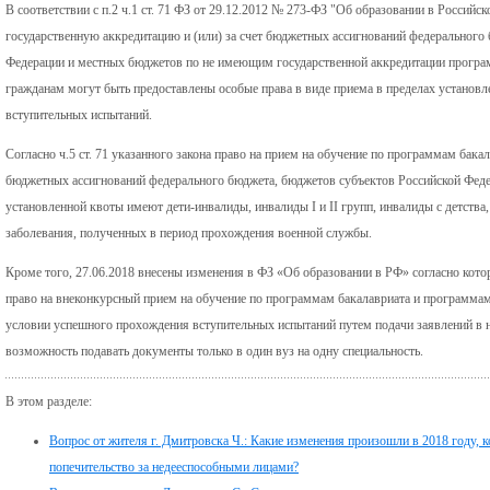
В соответствии с п.2 ч.1 ст. 71 ФЗ от 29.12.2012 № 273-ФЗ "Об образовании в Россий
государственную аккредитацию и (или) за счет бюджетных ассигнований федерального
Федерации и местных бюджетов по не имеющим государственной аккредитации програ
гражданам могут быть предоставлены особые права в виде приема в пределах установ
вступительных испытаний.
Согласно ч.5 ст. 71 указанного закона право на прием на обучение по программам бака
бюджетных ассигнований федерального бюджета, бюджетов субъектов Российской Феде
установленной квоты имеют дети-инвалиды, инвалиды I и II групп, инвалиды с детства
заболевания, полученных в период прохождения военной службы.
Кроме того, 27.06.2018 внесены изменения в ФЗ «Об образовании в РФ» согласно кот
право на внеконкурсный прием на обучение по программам бакалавриата и программам
условии успешного прохождения вступительных испытаний путем подачи заявлений в н
возможность подавать документы только в один вуз на одну специальность.
В этом разделе:
Вопрос от жителя г. Дмитровска Ч.: Какие изменения произошли в 2018 году,
попечительство за недееспособными лицами?