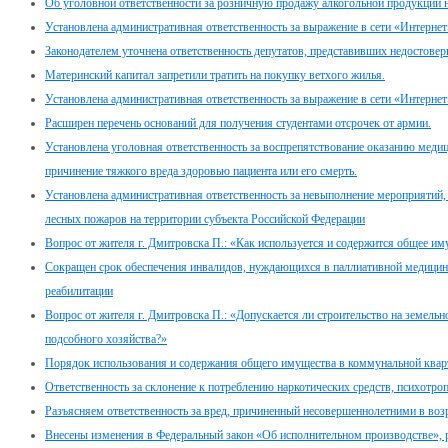
Об уголовной ответственности за розничную продажу алкогольной продукции 
Установлена административная ответственность за выражение в сети «Интернет
Законодателем уточнена ответственность депутатов, представивших недостовер
Материнский капитал запретили тратить на покупку ветхого жилья.
Установлена административная ответственность за выражение в сети «Интернет
Расширен перечень оснований для получения студентами отсрочек от армии.
Установлена уголовная ответственность за воспрепятствование оказанию мед
причинение тяжкого вреда здоровью пациента или его смерть.
Установлена административная ответственность за невыполнение мероприяти
лесных пожаров на территории субъекта Российской Федерации
Вопрос от жителя г. Дмитровска П.: «Как используется и содержится общее и
Сокращен срок обеспечения инвалидов, нуждающихся в паллиативной медицин
реабилитации
Вопрос от жителя г. Дмитровска П.: «Допускается ли строительство на земель
подсобного хозяйства?»
Порядок использования и содержания общего имущества в коммунальной квар
Ответственность за склонение к потреблению наркотических средств, психотро
Разъясняем ответственность за вред, причиненный несовершеннолетними в возра
Внесены изменения в Федеральный закон «Об исполнительном производстве»,