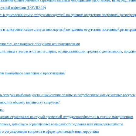
ставления единовременной страховой выплаты медицинским работникам, непосредствен
ирусной инфекции (COVID-19)
ь в присвоении семье статуса многодетной по причине отсутствия постоянной регистрац
ь в присвоении семье статуса многодетной по причине отсутствия постоянной регистрац
чении лиц, являющихся опекунами или попечителями
сти лицам в возрасте 65 лет и старше, осуществляющим трудовую деятельность, продле
ии анонимного заявления о преступлении?
в поверки приборов учета и начисления оплаты за потребленные коммунальные ресурсы
льности к общему имуществу супругов?
ых.
льном страховании на случай временной нетрудоспособности и в связи с материнством
еловека, имеющего ограниченные возможности здоровья или жизнедеятельности
ого регулирования вопросов в сфере противодействия коррупции