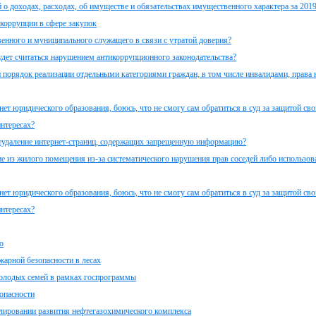
о доходах, расходах, об имуществе и обязательствах имущественного характера за 2019
коррупции в сфере закупок
венного и муниципального служащего в связи с утратой доверия?
удет считаться нарушением антикоррупционного законодательства?
 порядок реализации отдельными категориями граждан, в том числе инвалидами, права 
ет юридического образования, боюсь, что не смогу сам обратиться в суд за защитой св
интересах?
неудаление интернет-страниц, содержащих запрещенную информацию?
ие из жилого помещения из-за систематического нарушения прав соседей либо использо
ет юридического образования, боюсь, что не смогу сам обратиться в суд за защитой св
интересах?
о
жарной безопасности в лесах
олодых семей в рамках госпрограммы
опасности
мулировании развития нефтегазохимического комплекса