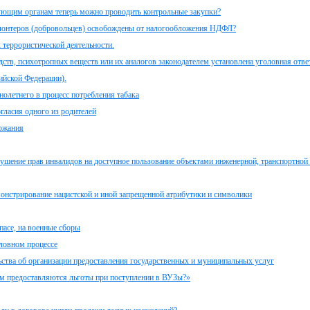
рующим органам теперь можно проводить контрольные закупки?
волонтеров (добровольцев) освобождены от налогообложения НДФЛ?
 террористической деятельности.
ств, психотропных веществ или их аналогов законодателем установлена уголовная ответ
ийской Федерации).
олетнего в процесс потребления табака
гласия одного из родителей
ержания
рушение прав инвалидов на доступное пользование объектами инженерной, транспортной
монстрирование нацистской и иной запрещенной атрибутики и символики
асе, на военные сборы
ловном процессе
ьства об организации предоставления государственных и муниципальных услуг
дам предоставляются льготы при поступлении в ВУЗы?»