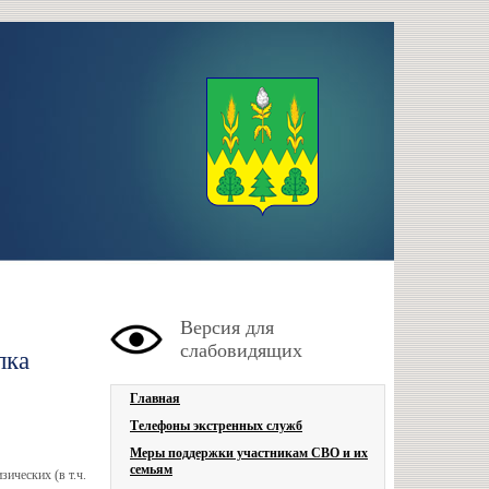
Версия для
слабовидящих
лка
Главная
Телефоны экстренных служб
Меры поддержки участникам СВО и их
семьям
ических (в т.ч.