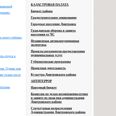
КАДАСТРОВАЯ ПАЛАТА
глашающей
Бюджет района
дерацию.
Градостроительное зонирование
Городское поселение Дмитровск
Гражданская оборона и защита
населения от ЧС
а своего ребенка,
Независимая антикоррупционная
экспертиза
Проекты регламентов предоставления
муниципальных услуг
ить отпуск в
Губернаторские программы
Проектная деятельность
ния. Однако мне
Культура Дмитровского района
ие только после
АНТИТЕРРОР
ребление
Народный бюджет
Комиссия по делам несовершеннолетних
и защите их прав при администрации
Дмитровского района
Структурные подразделения
Администрации Дмитровского района