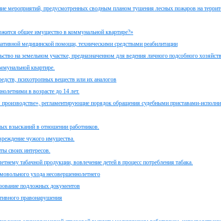
ение мероприятий, предусмотренных сводным планом тушения лесных пожаров на террит
держится общее имущество в коммунальной квартире?»
ативной медицинской помощи, техническими средствами реабилитации
льство на земельном участке, предназначенном для ведения личного подсобного хозяйст
ммунальной квартире.
редств, психотропных веществ или их аналогов
нолетними в возрасте до 14 лет.
м производстве», регламентирующие порядок обращения судебными приставами-исполн
ых взысканий в отношении работников.
овреждение чужого имущества.
ты своих интересов.
тнему табачной продукции, вовлечение детей в процесс потребления табака.
самовольного ухода несовершеннолетнего
льзование подложных документов
ативного правонарушения