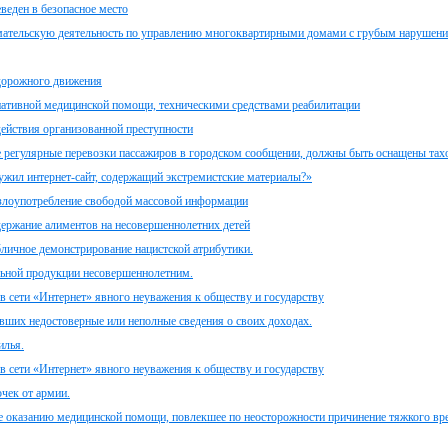
веден в безопасное место
имательскую деятельность по управлению многоквартирными домами с грубым нарушен
 дорожного движения
ативной медицинской помощи, техническими средствами реабилитации
действия организованной преступности
е регулярные перевозки пассажиров в городском сообщении, должны быть оснащены та
аружил интернет-сайт, содержащий экстремистские материалы?»
 злоупотребление свободой массовой информации
держание алиментов на несовершеннолетних детей
бличное демонстрирование нацистской атрибутики.
льной продукции несовершеннолетним.
в сети «Интернет» явного неуважения к обществу и государству
ивших недостоверные или неполные сведения о своих доходах.
илья.
в сети «Интернет» явного неуважения к обществу и государству
чек от армии.
ие оказанию медицинской помощи, повлекшее по неосторожности причинение тяжкого вр