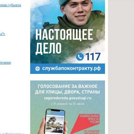
ории субъекта
ва?»
ителями