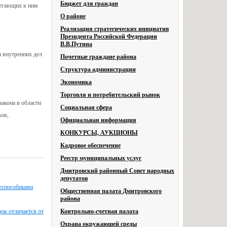
Бюджет для граждан
легающих к ним
О районе
Реализация стратегических инициатив
Президента Российской Федерации
В.В.Путина
ы внутренних дел
Почетные граждане района
Структура администрации
Экономика
Торговля и потребительский рынок
закона в области
Социальная сфера
вов,
Официальная информация
КОНКУРСЫ, АУКЦИОНЫ
Кадровое обеспечение
Реестр муниципальных услуг
Дмитровский районный Совет народных
депутатов
ееспособными
Общественная палата Дмитровского
района
рок отличается от
Контрольно-счетная палата
Охрана окружающей среды