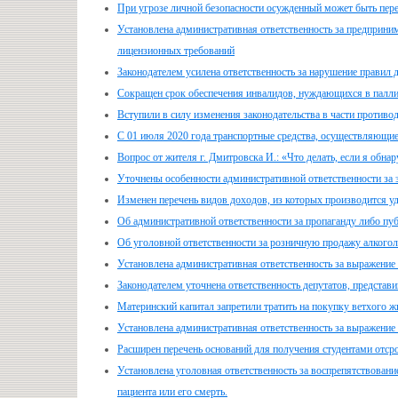
При угрозе личной безопасности осужденный может быть пере
Установлена административная ответственность за предприн
лицензионных требований
Законодателем усилена ответственность за нарушение правил
Сокращен срок обеспечения инвалидов, нуждающихся в палли
Вступили в силу изменения законодательства в части противо
С 01 июля 2020 года транспортные средства, осуществляющи
Вопрос от жителя г. Дмитровска И.: «Что делать, если я обн
Уточнены особенности административной ответственности за
Изменен перечень видов доходов, из которых производится у
Об административной ответственности за пропаганду либо пу
Об уголовной ответственности за розничную продажу алкого
Установлена административная ответственность за выражение 
Законодателем уточнена ответственность депутатов, представ
Материнский капитал запретили тратить на покупку ветхого ж
Установлена административная ответственность за выражение 
Расширен перечень оснований для получения студентами отсро
Установлена уголовная ответственность за воспрепятствован
пациента или его смерть.