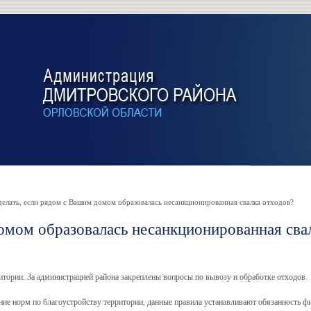
елать, если рядом с Вашим домом образовалась несанкционированная свалка отходов?
домом образовалась несанкционированная сва
итории. За администрацией района закреплены вопросы по вывозу и обработке отходов.
е норм по благоустройству территории, данные правила устанавливают обязанность физ