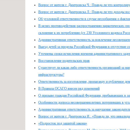
Вопрос от жителя г. Дмитровска Ч.: Правда ли что контроли
Вопрос от жителя г. Дмитровска Л.: Правда ли что доходы 
Об уголовной ответственности в случае несообщения о фактах
В целях противодействия распространению наркотических сред
склонение к их потреблению (ст. 230 Уголовного кодекса Росс
Административная ответственность за вовлечение несовершенн
Выезд детей за пределы Российской Федерации в отсутствие со
Уточнены сроки исчисления времени административного зад
Восстановление родительских прав
Существует ли какая-либо ответственность организаций за на
инфраструктуры?
Ответственность за изготовление, пропаганду и публичное де
В Правила ОСАГО внесен ряд изменений
О призыве граждан Российской Федерации, пребывающих в зап
Особенности допроса несовершеннолетних потерпевших в уго
Административная ответственность за нарушение законодател
Вопрос от жителя г. Дмитровска И.: «Правда ли, что инвали
«Подросток под защитой закона»