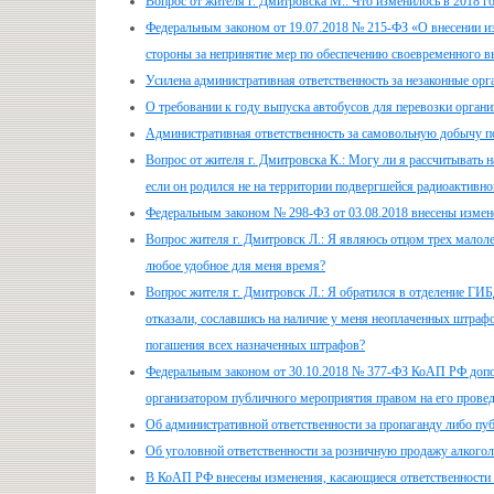
Вопрос от жителя г. Дмитровска М.: Что изменилось в 2018 г
Федеральным законом от 19.07.2018 № 215-ФЗ «О внесении и
стороны за непринятие мер по обеспечению своевременного в
Усилена административная ответственность за незаконные орга
О требовании к году выпуска автобусов для перевозки орган
Административная ответственность за самовольную добычу 
Вопрос от жителя г. Дмитровска К.: Могу ли я рассчитывать н
если он родился не на территории подвергшейся радиоактивн
Федеральным законом № 298-ФЗ от 03.08.2018 внесены измене
Вопрос жителя г. Дмитровск Л.: Я являюсь отцом трех малолет
любое удобное для меня время?
Вопрос жителя г. Дмитровск Л.: Я обратился в отделение ГИ
отказали, сославшись на наличие у меня неоплаченных штрафов
погашения всех назначенных штрафов?
Федеральным законом от 30.10.2018 № 377-ФЗ КоАП РФ дополн
организатором публичного мероприятия правом на его провед
Об административной ответственности за пропаганду либо пу
Об уголовной ответственности за розничную продажу алкого
В КоАП РФ внесены изменения, касающиеся ответственности 