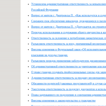
Установлена административная ответственность за невыполн
Российской Федерации
Вопрос от жителя г. Дмитровска П.: «Как используется и со
Сокращен срок обеспечения инвалидов, нуждающихся в палли
Вопрос от жителя г. Дмитровска П.: «Допускается ли строите
Порядок использования и содержания общего имущества в ко
Ответственность за склонение к потреблению наркотических с
Разъясняем ответственность за вред, причиненный несовершен
Внесены изменения в Федеральный закон «Об исполнительно
взыскания на доходы граждан.
Разъясняем порядок применения работодателем дисциплинарн
Об административной ответственности за уничтожение или п
О праве граждан создавать профессиональные союзы для защи
Административная ответственность за продажу несовершенноле
Обязанности родителей (законных представителей) в случае 
Ужесточена ответственность за подделку документов и испо
Права задержанного по подозрению в совершении администр
Внесены изменения в законодательство о гражданстве