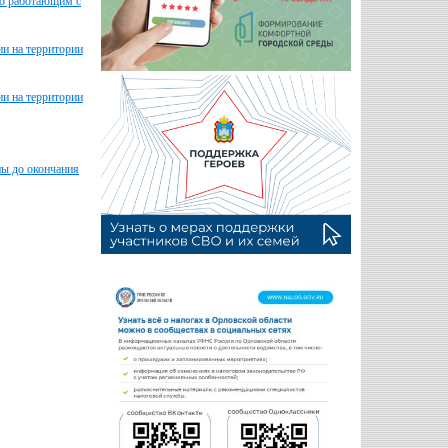
но работающим с
ии на территории
ии на территории
ны до окончания