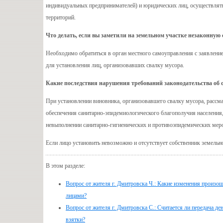
индивидуальных предпринимателей) и юридических лиц, осуществлят
территорий.
Что делать, если вы заметили на земельном участке незаконную 
Необходимо обратиться в орган местного самоуправления с заявление
для установления лиц, организовавших свалку мусора.
Какие последствия нарушения требований законодательства об 
При установлении виновника, организовавшего свалку мусора, рассма
обеспечения санитарно-эпидемиологического благополучия населения
невыполнении санитарно-гигиенических и противоэпидемических меро
Если лицо установить невозможно и отсутствует собственник земельн
В этом разделе:
Вопрос от жителя г. Дмитровска Ч.: Какие изменения произо
лицами?
Вопрос от жителя г. Дмитровска С.: Считается ли передача де
взятки?