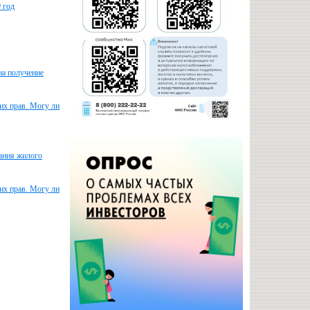
 год
на получение
оих прав. Могу ли
вания жилого
оих прав. Могу ли