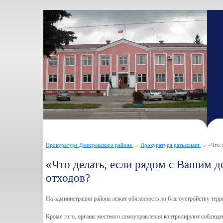
Прокуратура Дмитровского района
→
Прокуратура разъясняет
→ «Что д
«Что делать, если рядом с Вашим 
отходов?
На администрации района лежит обязанность по благоустройству терр
Кроме того, органы местного самоуправления контролируют соблюдени