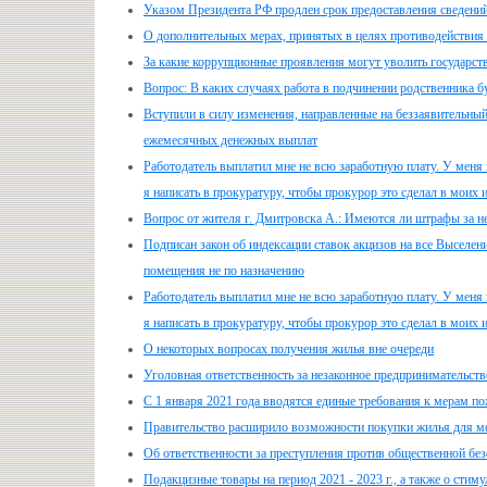
Указом Президента РФ продлен срок предоставления сведений 
О дополнительных мерах, принятых в целях противодействия 
За какие коррупционные проявления могут уволить государст
Вопрос: В каких случаях работа в подчинении родственника б
Вступили в силу изменения, направленные на беззаявительный
ежемесячных денежных выплат
Работодатель выплатил мне не всю заработную плату. У меня н
я написать в прокуратуру, чтобы прокурор это сделал в моих 
Вопрос от жителя г. Дмитровска А.: Имеются ли штрафы за 
Подписан закон об индексации ставок акцизов на все Выселен
помещения не по назначению
Работодатель выплатил мне не всю заработную плату. У меня н
я написать в прокуратуру, чтобы прокурор это сделал в моих 
О некоторых вопросах получения жилья вне очереди
Уголовная ответственность за незаконное предпринимательств
С 1 января 2021 года вводятся единые требования к мерам по
Правительство расширило возможности покупки жилья для м
Об ответственности за преступления против общественной без
Подакцизные товары на период 2021 - 2023 г., а также о сти