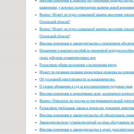
Внесены изменения в правовое регулирование порядка предо
пациентами, у которых подтверждено наличие новой коронав
Вопрос: Может ли отдел социальной защиты населения отказат
Орловской области?
Вопрос: Может ли отдел социальной защиты населения отказат
Орловской области?
Внесены изменения в законодательство о пенсионном обеспе
Назначение и выплата пособий по временной нетрудоспособно
срока действия ограничительных мер
Разъясняем общие положения о возмещении вреда
Может ли органами полиции проводиться проверка на основан
Об уголовной ответственности за мошенничество.
О сроках обращения в суд за восстановлением трудовых прав
Внесены изменения в нормативные акты, касающиеся вопросо
Вопрос: Относятся ли доходы от предпринимательской деяте
Разъясняем требования закона к перевозке домашних животн
Внесены изменения в законодательство об обязательном социа
Законодательством установлен штраф за отказ обслуживать ч
Внесены изменения в законодательство в целях дополнительн