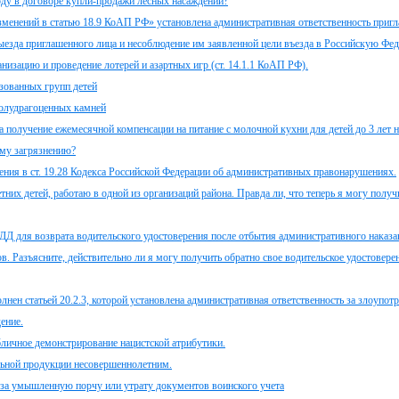
оду в договоре купли-продажи лесных насаждений?
зменений в статью 18.9 КоАП РФ» установлена административная ответственность при
ыезда приглашенного лица и несоблюдение им заявленной цели въезда в Российскую Фе
низацию и проведение лотерей и азартных игр (ст. 14.1.1 КоАП РФ).
изованных групп детей
полудрагоценных камней
а получение ежемесячной компенсации на питание с молочной кухни для детей до 3 лет н
ому загрязнению?
ния в ст. 19.28 Кодекса Российской Федерации об административных правонарушениях.
них детей, работаю в одной из организаций района. Правда ли, что теперь я могу получ
БДД для возврата водительского удостоверения после отбытия административного наказа
. Разъясните, действительно ли я могу получить обратно свое водительское удостоверен
ен статьей 20.2.3, которой установлена административная ответственность за злоупот
ение.
бличное демонстрирование нацистской атрибутики.
льной продукции несовершеннолетним.
за умышленную порчу или утрату документов воинского учета