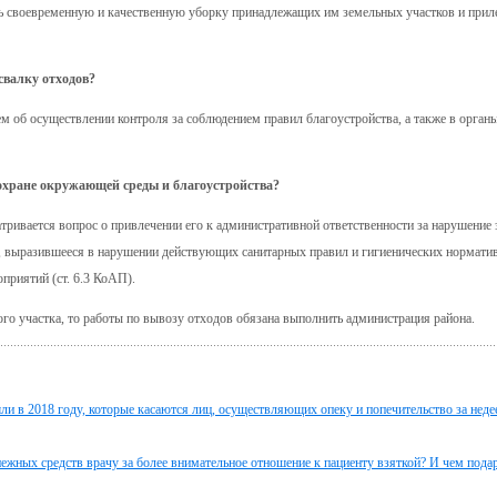
ь своевременную и качественную уборку принадлежащих им земельных участков и при
свалку отходов?
м об осуществлении контроля за соблюдением правил благоустройства, а также в орган
охране окружающей среды и благоустройства?
тривается вопрос о привлечении его к административной ответственности за нарушение 
, выразившееся в нарушении действующих санитарных правил и гигиенических нормати
приятий (ст. 6.3 КоАП).
ого участка, то работы по вывозу отходов обязана выполнить администрация района.
шли в 2018 году, которые касаются лиц, осуществляющих опеку и попечительство за нед
нежных средств врачу за более внимательное отношение к пациенту взяткой? И чем пода