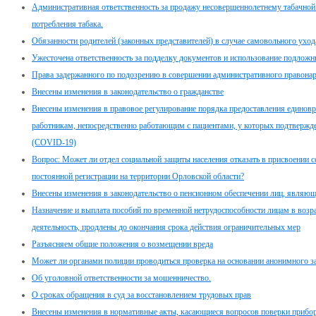
Административная ответственность за продажу несовершеннолетнему табачной 
потребления табака.
Обязанности родителей (законных представителей) в случае самовольного ухо
Ужесточена ответственность за подделку документов и использование подлож
Права задержанного по подозрению в совершении административного правона
Внесены изменения в законодательство о гражданстве
Внесены изменения в правовое регулирование порядка предоставления едино
работникам, непосредственно работающим с пациентами, у которых подтвержд
(COVID-19)
Вопрос: Может ли отдел социальной защиты населения отказать в присвоении с
постоянной регистрации на территории Орловской области?
Внесены изменения в законодательство о пенсионном обеспечении лиц, являю
Назначение и выплата пособий по временной нетрудоспособности лицам в возр
деятельность, продлены до окончания срока действия ограничительных мер
Разъясняем общие положения о возмещении вреда
Может ли органами полиции проводиться проверка на основании анонимного з
Об уголовной ответственности за мошенничество.
О сроках обращения в суд за восстановлением трудовых прав
Внесены изменения в нормативные акты, касающиеся вопросов поверки прибор