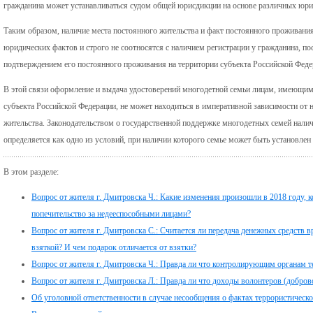
гражданина может устанавливаться судом общей юрисдикции на основе различных юри
Таким образом, наличие места постоянного жительства и факт постоянного проживания
юридических фактов и строго не соотносятся с наличием регистрации у гражданина, п
подтверждением его постоянного проживания на территории субъекта Российской Феде
В этой связи оформление и выдача удостоверений многодетной семьи лицам, имеющим
субъекта Российской Федерации, не может находиться в императивной зависимости от н
жительства. Законодательством о государственной поддержке многодетных семей налич
определяется как одно из условий, при наличии которого семье может быть установле
В этом разделе:
Вопрос от жителя г. Дмитровска Ч.: Какие изменения произошли в 2018 году,
попечительство за недееспособными лицами?
Вопрос от жителя г. Дмитровска С.: Считается ли передача денежных средств в
взяткой? И чем подарок отличается от взятки?
Вопрос от жителя г. Дмитровска Ч.: Правда ли что контролирующим органам 
Вопрос от жителя г. Дмитровска Л.: Правда ли что доходы волонтеров (добр
Об уголовной ответственности в случае несообщения о фактах террористическо