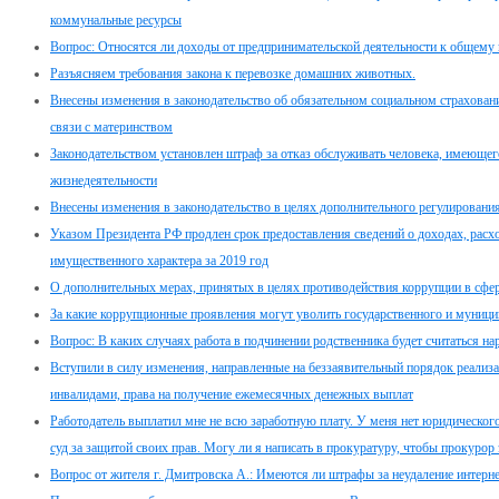
коммунальные ресурсы
Вопрос: Относятся ли доходы от предпринимательской деятельности к общему
Разъясняем требования закона к перевозке домашних животных.
Внесены изменения в законодательство об обязательном социальном страховани
связи с материнством
Законодательством установлен штраф за отказ обслуживать человека, имеюще
жизнедеятельности
Внесены изменения в законодательство в целях дополнительного регулировани
Указом Президента РФ продлен срок предоставления сведений о доходах, расхо
имущественного характера за 2019 год
О дополнительных мерах, принятых в целях противодействия коррупции в сфе
За какие коррупционные проявления могут уволить государственного и муници
Вопрос: В каких случаях работа в подчинении родственника будет считаться н
Вступили в силу изменения, направленные на беззаявительный порядок реализ
инвалидами, права на получение ежемесячных денежных выплат
Работодатель выплатил мне не всю заработную плату. У меня нет юридического 
суд за защитой своих прав. Могу ли я написать в прокуратуру, чтобы прокурор 
Вопрос от жителя г. Дмитровска А.: Имеются ли штрафы за неудаление интер