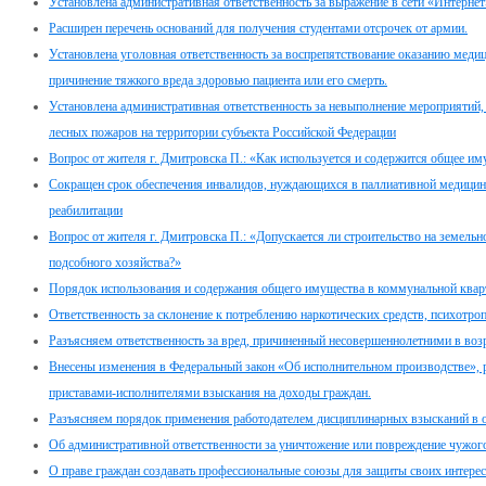
Установлена административная ответственность за выражение в сети «Интернет
Расширен перечень оснований для получения студентами отсрочек от армии.
Установлена уголовная ответственность за воспрепятствование оказанию мед
причинение тяжкого вреда здоровью пациента или его смерть.
Установлена административная ответственность за невыполнение мероприяти
лесных пожаров на территории субъекта Российской Федерации
Вопрос от жителя г. Дмитровска П.: «Как используется и содержится общее и
Сокращен срок обеспечения инвалидов, нуждающихся в паллиативной медицин
реабилитации
Вопрос от жителя г. Дмитровска П.: «Допускается ли строительство на земель
подсобного хозяйства?»
Порядок использования и содержания общего имущества в коммунальной квар
Ответственность за склонение к потреблению наркотических средств, психотро
Разъясняем ответственность за вред, причиненный несовершеннолетними в возра
Внесены изменения в Федеральный закон «Об исполнительном производстве»,
приставами-исполнителями взыскания на доходы граждан.
Разъясняем порядок применения работодателем дисциплинарных взысканий в 
Об административной ответственности за уничтожение или повреждение чужог
О праве граждан создавать профессиональные союзы для защиты своих интерес