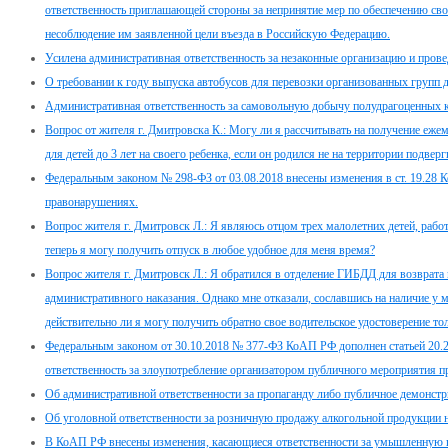
ответственность приглашающей стороны за непринятие мер по обеспечению св
несоблюдение им заявленной цели въезда в Российскую Федерацию.
Усилена административная ответственность за незаконные организацию и провед
О требовании к году выпуска автобусов для перевозки организованных групп 
Административная ответственность за самовольную добычу полудрагоценных 
Вопрос от жителя г. Дмитровска К.: Могу ли я рассчитывать на получение еже
для детей до 3 лет на своего ребенка, если он родился не на территории подв
Федеральным законом № 298-ФЗ от 03.08.2018 внесены изменения в ст. 19.28 
правонарушениях.
Вопрос жителя г. Дмитровск Л.: Я являюсь отцом трех малолетних детей, работ
теперь я могу получить отпуск в любое удобное для меня время?
Вопрос жителя г. Дмитровск Л.: Я обратился в отделение ГИБДД для возврата 
административного наказания. Однако мне отказали, сославшись на наличие у 
действительно ли я могу получить обратно свое водительское удостоверение т
Федеральным законом от 30.10.2018 № 377-ФЗ КоАП РФ дополнен статьей 20.2.
ответственность за злоупотребление организатором публичного мероприятия пр
Об административной ответственности за пропаганду либо публичное демонстр
Об уголовной ответственности за розничную продажу алкогольной продукции 
В КоАП РФ внесены изменения, касающиеся ответственности за умышленную п