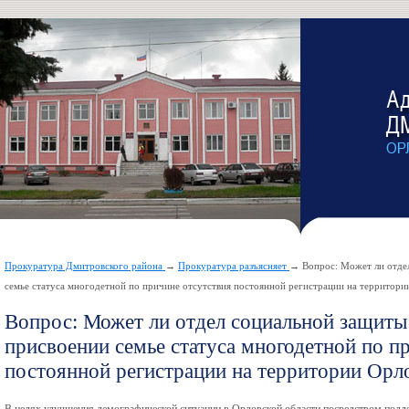
Прокуратура Дмитровского района
→
Прокуратура разъясняет
→ Вопрос: Может ли отдел
семье статуса многодетной по причине отсутствия постоянной регистрации на территори
Вопрос: Может ли отдел социальной защиты 
присвоении семье статуса многодетной по п
постоянной регистрации на территории Орл
В целях улучшения демографической ситуации в Орловской области посредством подд