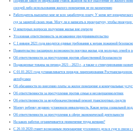
Подписан закон об индексации ставок акцизов на все Выселение из жилого пом
соседей либо использования жилого помещения не по назначению
Работодатель выплатил мне не всю заработную плату. У меня нет юридического 
суд за защитой своих прав. Могу ли я написать в прокуратуру, чтобы прокурор 
О некоторых вопросах получения жилья вне очереди
Уголовная ответственность за незаконное предпринимательство
С 1 января 2021 года вводятся единые требования к мерам пожарной безопасно
Правительство расширило возможности покупки жилья для молодых семей в 
Об ответственности за преступления против общественной безопасности
Подакцизные товары на период 2021 - 2023 г., а также о стимулировании разв
С 01.01.2021 года устанавливается порядок лицензирования Ространснадзором
автобусами
Об обязанности по внесению платы за жилое помещение и коммунальные услуг
Об ответственности за преступления против семьи и несовершеннолетних
Об ответственности за недоброкачественный ремонт транспортных средств
Моему ребенку недавно установили инвалидность. Какие меры социальной под
Об ответственности за преступления в сфере экономической деятельности
На каких работах ограничивается применение труда женщин?
С 26.10.2020 станет возможным прекращение уголовного дела в суде в связи 