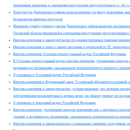
признанным виновным в совершении преступления предусмотренного п. «б» ч.
Прокуратура Дмитровского района провела проверку по факту исполнения закон
безопасности пищевых продуктов
Мировым судьей судебного участка Дмитровского района вынесено постановле
Орловской области обвиняемой в совершении преступления предусмотренного 
Внесены изменения в законодательство об административных правонарушения
Внесены изменения в закон о защите населения и территорий от ЧС природного
Внесены изменения Уголовно-процессуальный кодекс Российской Федерации
В Уголовно-процессуальный кодекс внесены изменения, уточняющие порядок п
медицинскую организацию, оказывающую психиатрическую помощь в стацион
О поправках в Уголовный кодекс Российской Федерации
Внесены изменения в Федеральный закон "О воинской обязанности и военной с
Внесены изменения в законодательство, устанавливающие, что легковые автом
собственниками исключительно в личных целях, по общему правилу не подлеж
О поправках в Земельный кодекс Российской Федерации
Внесены изменения, уточняющие порядок помещения лиц, к которым в качеств
стражей, в медицинскую организацию, оказывающую психиатрическую помощь
Внесены изменения в законодательство о социальных гарантиях сотрудникам о