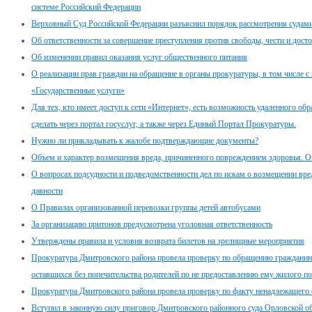
системе Российский Федерации
Верховный Суд Российской Федерации разъяснил порядок рассмотрения судами
Об ответственности за совершение преступления против свободы, чести и дост
Об изменении правил оказания услуг общественного питания
О реализации прав граждан на обращение в органы прокуратуры, в том числе с
«Государственные услуги»
Для тех, кто имеет доступ к сети «Интернет», есть возможность удаленного о
сделать через портал госуслуг, а также через Единый Портал Прокуратуры.
Нужно ли прикладывать к жалобе подтверждающие документы?
Объем и характер возмещения вреда, причиненного повреждением здоровья. Оп
О вопросах подсудности и подведомственности дел по искам о возмещении вре
давности
О Правилах организованной перевозки группы детей автобусами
За организацию притонов предусмотрена уголовная ответственность
Утверждены правила и условия возврата билетов на зрелищные мероприятия
Прокуратура Дмитровского района провела проверку по обращению гражданина п
оставшихся без попечительства родителей по не предоставлению ему жилого 
Прокуратура Дмитровского района провела проверку по факту ненадлежащего
Вступил в законную силу приговор Дмитровского районного суда Орловской об