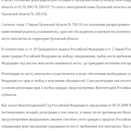
области от 02.10.2003 № 350-ОЗ "О статусе многодетной семьи Орловской области и ме
Орловской области № 350-ОЗ).
Согласно статье 3 Закона Орловской области № 350-ОЗ его положения распространяют 
единственный родитель (усыновитель), один или оба родителя (усыновителя) являют
место жительства на территории Орловской области.
В соответствии со ст. 20 Гражданского кодекса Российской Федерации и ст. 2 Закона Р
праве граждан Российской Федерации на свободу передвижения, выбор места пребывани
Федерации» под местом жительства понимается место, где гражданин постоянно или п
Регистрация по месту жительства осуществляется в целях обеспечения необходимых у
Федерации его прав и свобод и исполнения обязанностей. Сама регистрация или отсутс
условием реализации прав и свобод граждан, предусмотренных Конституцией Российско
субъектов.
Как указал Конституционный Суд Российской Федерации в определении от 06.10.2008 
постановлениях позиций, регистрация в том смысле, в каком это не противоречит Кон
предусмотренным федеральным законом способом учета граждан в пределах Российск
отражающим факт нахождения гражданина по месту пребывания или жительства. При о