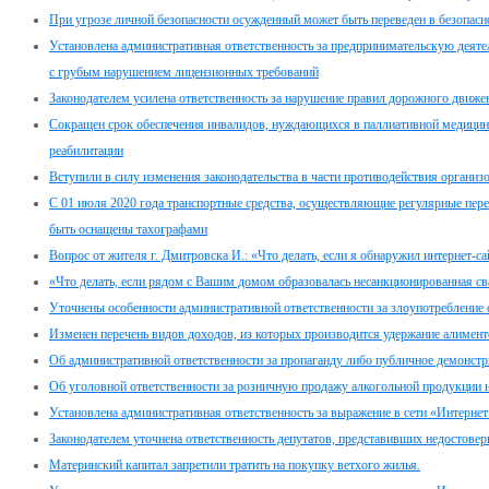
При угрозе личной безопасности осужденный может быть переведен в безопасн
Установлена административная ответственность за предпринимательскую дея
с грубым нарушением лицензионных требований
Законодателем усилена ответственность за нарушение правил дорожного движе
Сокращен срок обеспечения инвалидов, нуждающихся в паллиативной медицин
реабилитации
Вступили в силу изменения законодательства в части противодействия организ
С 01 июля 2020 года транспортные средства, осуществляющие регулярные пер
быть оснащены тахографами
Вопрос от жителя г. Дмитровска И.: «Что делать, если я обнаружил интернет-с
«Что делать, если рядом с Вашим домом образовалась несанкционированная св
Уточнены особенности административной ответственности за злоупотребление
Изменен перечень видов доходов, из которых производится удержание алимент
Об административной ответственности за пропаганду либо публичное демонстр
Об уголовной ответственности за розничную продажу алкогольной продукции 
Установлена административная ответственность за выражение в сети «Интернет
Законодателем уточнена ответственность депутатов, представивших недостовер
Материнский капитал запретили тратить на покупку ветхого жилья.