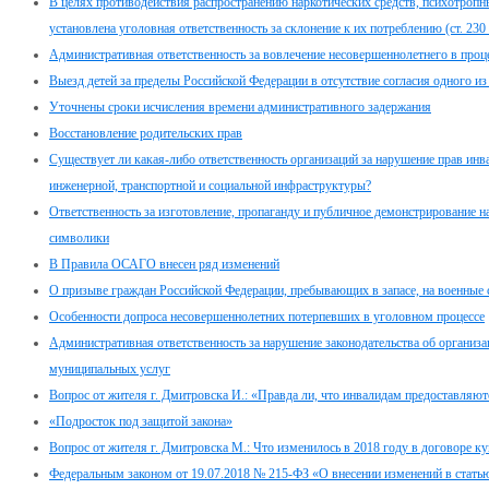
В целях противодействия распространению наркотических средств, психотропн
установлена уголовная ответственность за склонение к их потреблению (ст. 23
Административная ответственность за вовлечение несовершеннолетнего в проце
Выезд детей за пределы Российской Федерации в отсутствие согласия одного из
Уточнены сроки исчисления времени административного задержания
Восстановление родительских прав
Существует ли какая-либо ответственность организаций за нарушение прав инв
инженерной, транспортной и социальной инфраструктуры?
Ответственность за изготовление, пропаганду и публичное демонстрирование н
символики
В Правила ОСАГО внесен ряд изменений
О призыве граждан Российской Федерации, пребывающих в запасе, на военные
Особенности допроса несовершеннолетних потерпевших в уголовном процессе
Административная ответственность за нарушение законодательства об организа
муниципальных услуг
Вопрос от жителя г. Дмитровска И.: «Правда ли, что инвалидам предоставляю
«Подросток под защитой закона»
Вопрос от жителя г. Дмитровска М.: Что изменилось в 2018 году в договоре 
Федеральным законом от 19.07.2018 № 215-ФЗ «О внесении изменений в стать