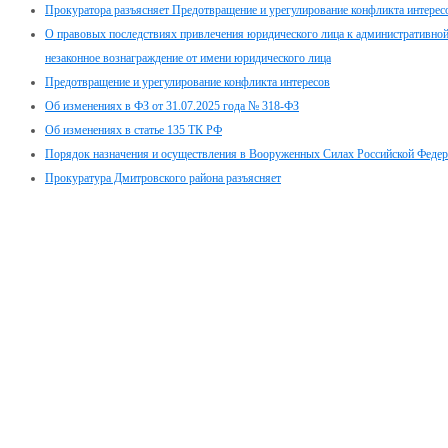
Прокуратора разъясняет Предотвращение и урегулирование конфликта интерес
О правовых последствиях привлечения юридического лица к административной 
незаконное вознаграждение от имени юридического лица
Предотвращение и урегулирование конфликта интересов
Об изменениях в ФЗ от 31.07.2025 года № 318-ФЗ
Об изменениях в статье 135 ТК РФ
Порядок назначения и осуществления в Вооруженных Силах Российской Феде
Прокуратура Дмитровского района разъясняет