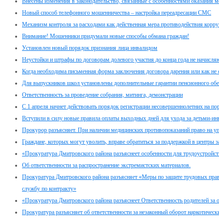
Внесены изменения в законодательство, связанные с особенностями оказания
Новый способ телефонного мошенничества – настройка переадресации СМС
Механизм контроля за расходами как действенная мера противодействия корр
Внимание! Мошенники придумали новые способы обмана граждан!
Установлен новый порядок признания лица инвалидом
Неустойки и штрафы по договорам долевого участия до конца года не начисля
Когда необходима письменная форма заключения договора дарения или как не
Для выпускников школ установлены дополнительные гарантии пенсионного обе
Ответственность за проведение собрания, митинга, демонстрации
C 1 апреля начнет действовать порядок регистрации несовершеннолетних на по
Вступили в силу новые правила оплаты выходных дней для ухода за детьми-и
Прокурор разъясняет. При наличии медицинских противопоказаний право на у
Граждане, которых могут уволить, вправе обратиться за поддержкой в центры з
«Прокуратура Дмитровского района разъяснеет особенности для трудоустройс
Об ответственности за распространение экстремистских материалов.
Прокуратура Дмитровского района разъясняет «Меры по защите трудовых пра
службу по контракту»
«Прокуратура Дмитровского района разъяснеет Ответственность родителей за о
Прокуратура разъясняет об ответственности за незаконный оборот наркотическ