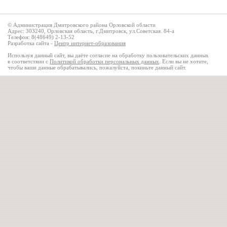
© Администрация Дмитровского района Орловской области
Адрес: 303240, Орловская область, г.Дмитровск, ул.Советская. 84-а
Телефон: 8(48649) 2-13-52
Разработка сайта -
Центр интернет-образования
Используя данный сайт, вы даёте согласие на обработку пользовательских данных
в соответствии с
Политикой обработки персональных данных
. Если вы не хотите,
чтобы ваши данные обрабатывались, пожалуйста, покиньте данный сайт.