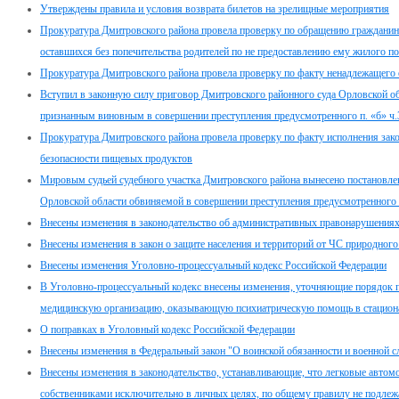
Утверждены правила и условия возврата билетов на зрелищные мероприятия
Прокуратура Дмитровского района провела проверку по обращению гражданина п
оставшихся без попечительства родителей по не предоставлению ему жилого 
Прокуратура Дмитровского района провела проверку по факту ненадлежащего
Вступил в законную силу приговор Дмитровского районного суда Орловской об
признанным виновным в совершении преступления предусмотренного п. «б» ч.
Прокуратура Дмитровского района провела проверку по факту исполнения закон
безопасности пищевых продуктов
Мировым судьей судебного участка Дмитровского района вынесено постановле
Орловской области обвиняемой в совершении преступления предусмотренного 
Внесены изменения в законодательство об административных правонарушения
Внесены изменения в закон о защите населения и территорий от ЧС природного
Внесены изменения Уголовно-процессуальный кодекс Российской Федерации
В Уголовно-процессуальный кодекс внесены изменения, уточняющие порядок п
медицинскую организацию, оказывающую психиатрическую помощь в стацион
О поправках в Уголовный кодекс Российской Федерации
Внесены изменения в Федеральный закон "О воинской обязанности и военной с
Внесены изменения в законодательство, устанавливающие, что легковые автом
собственниками исключительно в личных целях, по общему правилу не подлеж