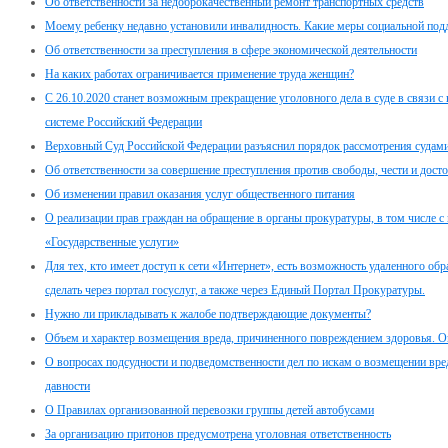
Об ответственности за недоброкачественный ремонт транспортных средств
Моему ребенку недавно установили инвалидность. Какие меры социальной под
Об ответственности за преступления в сфере экономической деятельности
На каких работах ограничивается применение труда женщин?
С 26.10.2020 станет возможным прекращение уголовного дела в суде в связи 
системе Российский Федерации
Верховный Суд Российской Федерации разъяснил порядок рассмотрения судами
Об ответственности за совершение преступления против свободы, чести и дост
Об изменении правил оказания услуг общественного питания
О реализации прав граждан на обращение в органы прокуратуры, в том числе с
«Государственные услуги»
Для тех, кто имеет доступ к сети «Интернет», есть возможность удаленного о
сделать через портал госуслуг, а также через Единый Портал Прокуратуры.
Нужно ли прикладывать к жалобе подтверждающие документы?
Объем и характер возмещения вреда, причиненного повреждением здоровья. Оп
О вопросах подсудности и подведомственности дел по искам о возмещении вре
давности
О Правилах организованной перевозки группы детей автобусами
За организацию притонов предусмотрена уголовная ответственность