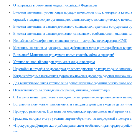
О поправках в Земельный кодекс Российской Федерации
Внесены изменения, уточняющие порядок помещения лиц, к которым в качеств
стражей, в медицинскую организацию, оказывающую психиатрическую помощь
Внесены изменения в законодательство о социальных гарантиях сотрудникам о
Внесены изменения в законодательство, связанные с особенностями оказания
Новый способ телефонного мошенничества – настройка переадресации СМС
Механизм контроля за расходами как действенная мера противодействия корр
Внимание! Мошенники придумали новые способы обмана граждан!
Установлен новый порядок признания лица инвалидом
Неустойки и штрафы по договорам долевого участия до конца года не начисля
Когда необходима письменная форма заключения договора дарения или как не
Для выпускников школ установлены дополнительные гарантии пенсионного обе
Ответственность за проведение собрания, митинга, демонстрации
C 1 апреля начнет действовать порядок регистрации несовершеннолетних на по
Вступили в силу новые правила оплаты выходных дней для ухода за детьми-и
Прокурор разъясняет. При наличии медицинских противопоказаний право на у
Граждане, которых могут уволить, вправе обратиться за поддержкой в центры з
«Прокуратура Дмитровского района разъяснеет особенности для трудоустройс