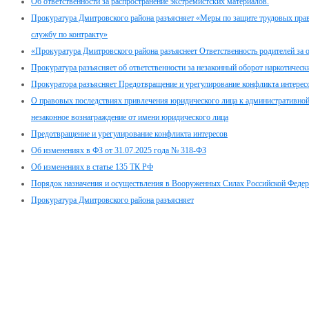
Об ответственности за распространение экстремистских материалов.
Прокуратура Дмитровского района разъясняет «Меры по защите трудовых пра
службу по контракту»
«Прокуратура Дмитровского района разъяснеет Ответственность родителей за о
Прокуратура разъясняет об ответственности за незаконный оборот наркотическ
Прокуратора разъясняет Предотвращение и урегулирование конфликта интерес
О правовых последствиях привлечения юридического лица к административной 
незаконное вознаграждение от имени юридического лица
Предотвращение и урегулирование конфликта интересов
Об изменениях в ФЗ от 31.07.2025 года № 318-ФЗ
Об изменениях в статье 135 ТК РФ
Порядок назначения и осуществления в Вооруженных Силах Российской Феде
Прокуратура Дмитровского района разъясняет