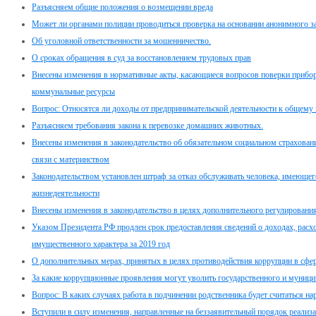
Разъясняем общие положения о возмещении вреда
Может ли органами полиции проводиться проверка на основании анонимного з
Об уголовной ответственности за мошенничество.
О сроках обращения в суд за восстановлением трудовых прав
Внесены изменения в нормативные акты, касающиеся вопросов поверки прибор
коммунальные ресурсы
Вопрос: Относятся ли доходы от предпринимательской деятельности к общему
Разъясняем требования закона к перевозке домашних животных.
Внесены изменения в законодательство об обязательном социальном страховани
связи с материнством
Законодательством установлен штраф за отказ обслуживать человека, имеюще
жизнедеятельности
Внесены изменения в законодательство в целях дополнительного регулировани
Указом Президента РФ продлен срок предоставления сведений о доходах, расхо
имущественного характера за 2019 год
О дополнительных мерах, принятых в целях противодействия коррупции в сфе
За какие коррупционные проявления могут уволить государственного и муници
Вопрос: В каких случаях работа в подчинении родственника будет считаться н
Вступили в силу изменения, направленные на беззаявительный порядок реализ