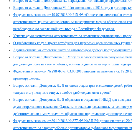
Вопрос от жителя г. Дмитровска И.: «Правда ли, что инвалидам предоставляю
Вопрос от жителя г. Дмитровска М.: Что изменилось в 2018 году в договоре 
Федеральным законом от 19.07.2018 № 215-ФЗ «О внесении изменений в стать
ответственность приглашающей стороны за непринятие мер по обеспечению св
несоблюдение им заявленной цели въезда в Российскую Федерацию.
Усилена административная ответственность за незаконные организацию и провед
О требовании к году выпуска автобусов для перевозки организованных групп 
Административная ответственность за самовольную добычу полудрагоценных 
Вопрос от жителя г. Дмитровска К.: Могу ли я рассчитывать на получение еже
для детей до 3 лет на своего ребенка, если он родился не на территории подв
Федеральным законом № 298-ФЗ от 03.08.2018 внесены изменения в ст. 19.28 
правонарушениях.
Вопрос жителя г. Дмитровск Л.: Я являюсь отцом трех малолетних детей, работ
теперь я могу получить отпуск в любое удобное для меня время?
Вопрос жителя г. Дмитровск Л.: Я обратился в отделение ГИБДД для возврата 
административного наказания. Однако мне отказали, сославшись на наличие у 
действительно ли я могу получить обратно свое водительское удостоверение т
Федеральным законом от 30.10.2018 № 377-ФЗ КоАП РФ дополнен статьей 20.2.
ответственность за злоупотребление организатором публичного мероприятия пр