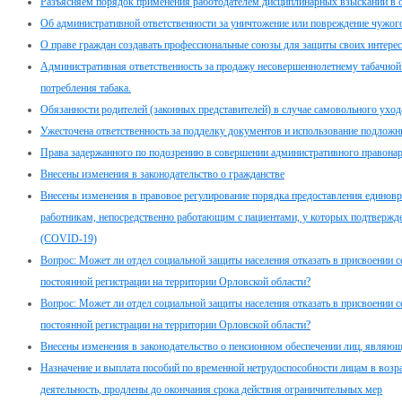
Разъясняем порядок применения работодателем дисциплинарных взысканий в 
Об административной ответственности за уничтожение или повреждение чужог
О праве граждан создавать профессиональные союзы для защиты своих интерес
Административная ответственность за продажу несовершеннолетнему табачной 
потребления табака.
Обязанности родителей (законных представителей) в случае самовольного ухо
Ужесточена ответственность за подделку документов и использование подлож
Права задержанного по подозрению в совершении административного правона
Внесены изменения в законодательство о гражданстве
Внесены изменения в правовое регулирование порядка предоставления едино
работникам, непосредственно работающим с пациентами, у которых подтвержд
(COVID-19)
Вопрос: Может ли отдел социальной защиты населения отказать в присвоении с
постоянной регистрации на территории Орловской области?
Вопрос: Может ли отдел социальной защиты населения отказать в присвоении с
постоянной регистрации на территории Орловской области?
Внесены изменения в законодательство о пенсионном обеспечении лиц, являю
Назначение и выплата пособий по временной нетрудоспособности лицам в возр
деятельность, продлены до окончания срока действия ограничительных мер