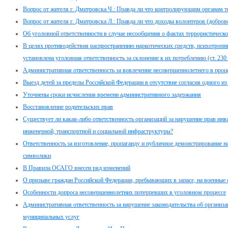
Вопрос от жителя г. Дмитровска Ч.: Правда ли что контролирующим органам 
Вопрос от жителя г. Дмитровска Л.: Правда ли что доходы волонтеров (добр
Об уголовной ответственности в случае несообщения о фактах террористическо
В целях противодействия распространению наркотических средств, психотропн
установлена уголовная ответственность за склонение к их потреблению (ст. 23
Административная ответственность за вовлечение несовершеннолетнего в проце
Выезд детей за пределы Российской Федерации в отсутствие согласия одного из
Уточнены сроки исчисления времени административного задержания
Восстановление родительских прав
Существует ли какая-либо ответственность организаций за нарушение прав инв
инженерной, транспортной и социальной инфраструктуры?
Ответственность за изготовление, пропаганду и публичное демонстрирование н
символики
В Правила ОСАГО внесен ряд изменений
О призыве граждан Российской Федерации, пребывающих в запасе, на военные
Особенности допроса несовершеннолетних потерпевших в уголовном процессе
Административная ответственность за нарушение законодательства об организа
муниципальных услуг