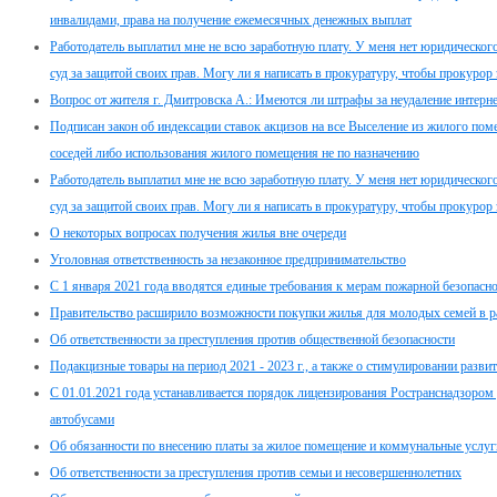
инвалидами, права на получение ежемесячных денежных выплат
Работодатель выплатил мне не всю заработную плату. У меня нет юридического 
суд за защитой своих прав. Могу ли я написать в прокуратуру, чтобы прокурор 
Вопрос от жителя г. Дмитровска А.: Имеются ли штрафы за неудаление интер
Подписан закон об индексации ставок акцизов на все Выселение из жилого пом
соседей либо использования жилого помещения не по назначению
Работодатель выплатил мне не всю заработную плату. У меня нет юридического 
суд за защитой своих прав. Могу ли я написать в прокуратуру, чтобы прокурор 
О некоторых вопросах получения жилья вне очереди
Уголовная ответственность за незаконное предпринимательство
С 1 января 2021 года вводятся единые требования к мерам пожарной безопасно
Правительство расширило возможности покупки жилья для молодых семей в 
Об ответственности за преступления против общественной безопасности
Подакцизные товары на период 2021 - 2023 г., а также о стимулировании разв
С 01.01.2021 года устанавливается порядок лицензирования Ространснадзором
автобусами
Об обязанности по внесению платы за жилое помещение и коммунальные услуг
Об ответственности за преступления против семьи и несовершеннолетних