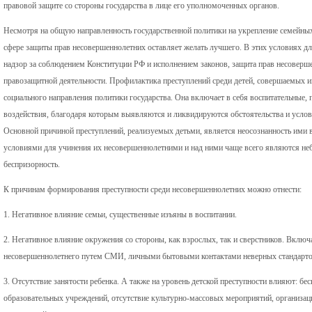
правовой защите со стороны государства в лице его уполномоченных органов.
Несмотря на общую направленность государственной политики на укрепление семейных
сфере защиты прав несовершеннолетних оставляет желать лучшего. В этих условиях д
надзор за соблюдением Конституции РФ и исполнением законов, защита прав несовер
правозащитной деятельности. Профилактика преступлений среди детей, совершаемых и
социального направления политики государства. Она включает в себя воспитательные,
воздействия, благодаря которым выявляются и ликвидируются обстоятельства и усло
Основной причиной преступлений, реализуемых детьми, является неосознанность ими 
условиями для учинения их несовершеннолетними и над ними чаще всего являются неб
беспризорность.
К причинам формирования преступности среди несовершеннолетних можно отнести:
1. Негативное влияние семьи, существенные изъяны в воспитании.
2. Негативное влияние окружения со стороны, как взрослых, так и сверстников. Включ
несовершеннолетнего путем СМИ, личными бытовыми контактами неверных стандартов п
3. Отсутствие занятости ребенка. А также на уровень детской преступности влияют: бе
образовательных учреждений, отсутствие культурно-массовых мероприятий, организа