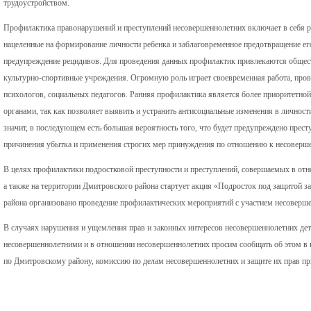
трудоустройством.
Профилактика правонарушений и преступлений несовершеннолетних включает в себя р
нацеленные на формирование личности ребенка и заблаговременное предотвращение его 
предупреждение рецидивов. Для проведения данных профилактик привлекаются общест
культурно-спортивные учреждения. Огромную роль играет своевременная работа, пров
психологов, социальных педагогов. Ранняя профилактика является более приоритетно
органами, так как позволяет выявить и устранить антисоциальные изменения в личности
значит, в последующем есть большая вероятность того, что будет предупреждено престу
причинения убытка и применения строгих мер принуждения по отношению к несоверш
В целях профилактики подростковой преступности и преступлений, совершаемых в отн
а также на территории Дмитровского района стартует акция «Подросток под защитой з
района организовано проведение профилактических мероприятий с участием несоверше
В случаях нарушения и ущемления прав и законных интересов несовершеннолетних дете
несовершеннолетними и в отношении несовершеннолетних просим сообщать об этом в
по Дмитровскому району, комиссию по делам несовершеннолетних и защите их прав пр