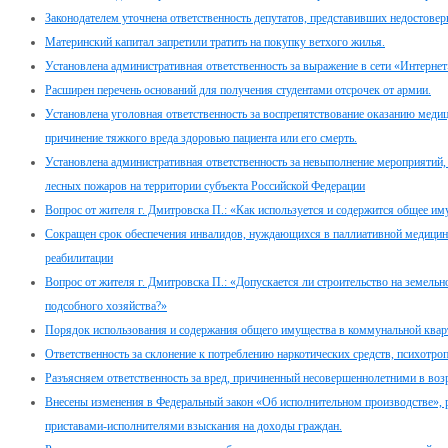
Законодателем уточнена ответственность депутатов, представивших недостовер
Материнский капитал запретили тратить на покупку ветхого жилья.
Установлена административная ответственность за выражение в сети «Интернет
Расширен перечень оснований для получения студентами отсрочек от армии.
Установлена уголовная ответственность за воспрепятствование оказанию мед
причинение тяжкого вреда здоровью пациента или его смерть.
Установлена административная ответственность за невыполнение мероприяти
лесных пожаров на территории субъекта Российской Федерации
Вопрос от жителя г. Дмитровска П.: «Как используется и содержится общее и
Сокращен срок обеспечения инвалидов, нуждающихся в паллиативной медицин
реабилитации
Вопрос от жителя г. Дмитровска П.: «Допускается ли строительство на земель
подсобного хозяйства?»
Порядок использования и содержания общего имущества в коммунальной квар
Ответственность за склонение к потреблению наркотических средств, психотро
Разъясняем ответственность за вред, причиненный несовершеннолетними в возра
Внесены изменения в Федеральный закон «Об исполнительном производстве»,
приставами-исполнителями взыскания на доходы граждан.