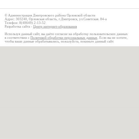
© Администрация Дмитровского района Орловской области
Адрес: 303240, Орловская область, г.Дмитровск, ул.Советская. 84-а
Телефон: 8(48649) 2-13-52
Разработка сайта -
Центр интернет-образования
Используя данный сайт, вы даёте согласие на обработку пользовательских данных
в соответствии с
Политикой обработки персональных данных
. Если вы не хотите,
чтобы ваши данные обрабатывались, пожалуйста, покиньте данный сайт.