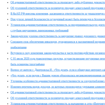
Об административной ответственности за пропаганду либо публичное демонстр
Об уголовной ответственности за розничную продажу алкогольной продукции 
В КоАП РФ внесены изменения, касающиеся ответственности за умышленную п
При угрозе личной безопасности осужденный может быть переведен в безопасн
Установлена административная ответственность за предпринимательскую дея
с грубым нарушением лицензионных требований
Законодателем усилена ответственность за нарушение правил дорожного движе
Сокращен срок обеспечения инвалидов, нуждающихся в паллиативной медицин
реабилитации
Вступили в силу изменения законодательства в части противодействия организ
С 01 июля 2020 года транспортные средства, осуществляющие регулярные пер
быть оснащены тахографами
Вопрос от жителя г. Дмитровска И.: «Что делать, если я обнаружил интернет-с
«Что делать, если рядом с Вашим домом образовалась несанкционированная св
Уточнены особенности административной ответственности за злоупотребление
Изменен перечень видов доходов, из которых производится удержание алимент
Об административной ответственности за пропаганду либо публичное демонстр
Об уголовной ответственности за розничную продажу алкогольной продукции 
Установлена административная ответственность за выражение в сети «Интернет