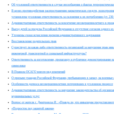
Об уголовной ответственности в случае несообщения о фактах террористическо
В целях противодействия распространению наркотических средств, психотропн
установлена уголовная ответственность за склонение к их потреблению (ст. 23
Административная ответственность за вовлечение несовершеннолетнего в проце
Выезд детей за пределы Российской Федерации в отсутствие согласия одного из
Уточнены сроки исчисления времени административного задержания
Восстановление родительских прав
Существует ли какая-либо ответственность организаций за нарушение прав инв
инженерной, транспортной и социальной инфраструктуры?
Ответственность за изготовление, пропаганду и публичное демонстрирование н
символики
В Правила ОСАГО внесен ряд изменений
О призыве граждан Российской Федерации, пребывающих в запасе, на военные
Особенности допроса несовершеннолетних потерпевших в уголовном процессе
Административная ответственность за нарушение законодательства об организа
муниципальных услуг
Вопрос от жителя г. Дмитровска И.: «Правда ли, что инвалидам предоставляю
«Подросток под защитой закона»