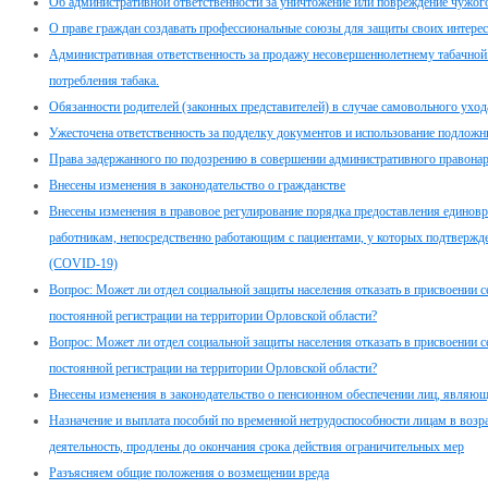
Об административной ответственности за уничтожение или повреждение чужог
О праве граждан создавать профессиональные союзы для защиты своих интерес
Административная ответственность за продажу несовершеннолетнему табачной 
потребления табака.
Обязанности родителей (законных представителей) в случае самовольного ухо
Ужесточена ответственность за подделку документов и использование подлож
Права задержанного по подозрению в совершении административного правона
Внесены изменения в законодательство о гражданстве
Внесены изменения в правовое регулирование порядка предоставления едино
работникам, непосредственно работающим с пациентами, у которых подтвержд
(COVID-19)
Вопрос: Может ли отдел социальной защиты населения отказать в присвоении с
постоянной регистрации на территории Орловской области?
Вопрос: Может ли отдел социальной защиты населения отказать в присвоении с
постоянной регистрации на территории Орловской области?
Внесены изменения в законодательство о пенсионном обеспечении лиц, являю
Назначение и выплата пособий по временной нетрудоспособности лицам в возр
деятельность, продлены до окончания срока действия ограничительных мер
Разъясняем общие положения о возмещении вреда