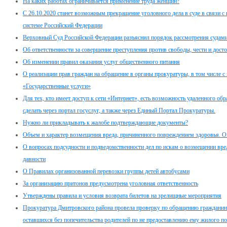
На каких работах ограничивается применение труда женщин?
С 26.10.2020 станет возможным прекращение уголовного дела в суде в связи 
системе Российский Федерации
Верховный Суд Российской Федерации разъяснил порядок рассмотрения судами
Об ответственности за совершение преступления против свободы, чести и дост
Об изменении правил оказания услуг общественного питания
О реализации прав граждан на обращение в органы прокуратуры, в том числе с
«Государственные услуги»
Для тех, кто имеет доступ к сети «Интернет», есть возможность удаленного о
сделать через портал госуслуг, а также через Единый Портал Прокуратуры.
Нужно ли прикладывать к жалобе подтверждающие документы?
Объем и характер возмещения вреда, причиненного повреждением здоровья. Оп
О вопросах подсудности и подведомственности дел по искам о возмещении вре
давности
О Правилах организованной перевозки группы детей автобусами
За организацию притонов предусмотрена уголовная ответственность
Утверждены правила и условия возврата билетов на зрелищные мероприятия
Прокуратура Дмитровского района провела проверку по обращению гражданина п
оставшихся без попечительства родителей по не предоставлению ему жилого 