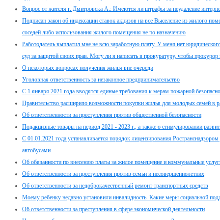
Вопрос от жителя г. Дмитровска А.: Имеются ли штрафы за неудаление интер
Подписан закон об индексации ставок акцизов на все Выселение из жилого пом
соседей либо использования жилого помещения не по назначению
Работодатель выплатил мне не всю заработную плату. У меня нет юридического 
суд за защитой своих прав. Могу ли я написать в прокуратуру, чтобы прокурор 
О некоторых вопросах получения жилья вне очереди
Уголовная ответственность за незаконное предпринимательство
С 1 января 2021 года вводятся единые требования к мерам пожарной безопасно
Правительство расширило возможности покупки жилья для молодых семей в 
Об ответственности за преступления против общественной безопасности
Подакцизные товары на период 2021 - 2023 г., а также о стимулировании разв
С 01.01.2021 года устанавливается порядок лицензирования Ространснадзором
автобусами
Об обязанности по внесению платы за жилое помещение и коммунальные услуг
Об ответственности за преступления против семьи и несовершеннолетних
Об ответственности за недоброкачественный ремонт транспортных средств
Моему ребенку недавно установили инвалидность. Какие меры социальной под
Об ответственности за преступления в сфере экономической деятельности