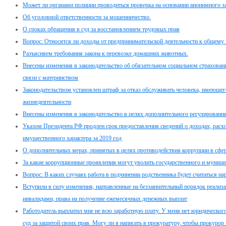
Может ли органами полиции проводиться проверка на основании анонимного з
Об уголовной ответственности за мошенничество.
О сроках обращения в суд за восстановлением трудовых прав
Вопрос: Относятся ли доходы от предпринимательской деятельности к общему
Разъясняем требования закона к перевозке домашних животных.
Внесены изменения в законодательство об обязательном социальном страховани
связи с материнством
Законодательством установлен штраф за отказ обслуживать человека, имеюще
жизнедеятельности
Внесены изменения в законодательство в целях дополнительного регулировани
Указом Президента РФ продлен срок предоставления сведений о доходах, расхо
имущественного характера за 2019 год
О дополнительных мерах, принятых в целях противодействия коррупции в сфе
За какие коррупционные проявления могут уволить государственного и муници
Вопрос: В каких случаях работа в подчинении родственника будет считаться н
Вступили в силу изменения, направленные на беззаявительный порядок реализ
инвалидами, права на получение ежемесячных денежных выплат
Работодатель выплатил мне не всю заработную плату. У меня нет юридического 
суд за защитой своих прав. Могу ли я написать в прокуратуру, чтобы прокурор 