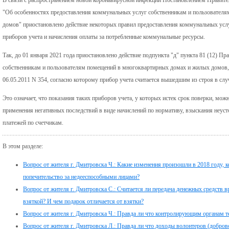
"Об особенностях предоставления коммунальных услуг собственникам и пользовател
домов" приостановлено действие некоторых правил предоставления коммунальных услу
приборов учета и начисления оплаты за потребленные коммунальные ресурсы.
Так, до 01 января 2021 года приостановлено действие подпункта "д" пункта 81 (12) П
собственникам и пользователям помещений в многоквартирных домах и жилых домов,
06.05.2011 N 354, согласно которому прибор учета считается вышедшим из строя в слу
Это означает, что показания таких приборов учета, у которых истек срок поверки, можн
применения негативных последствий в виде начислений по нормативу, взыскания неус
платежей по счетчикам.
В этом разделе:
Вопрос от жителя г. Дмитровска Ч.: Какие изменения произошли в 2018 году,
попечительство за недееспособными лицами?
Вопрос от жителя г. Дмитровска С.: Считается ли передача денежных средств в
взяткой? И чем подарок отличается от взятки?
Вопрос от жителя г. Дмитровска Ч.: Правда ли что контролирующим органам 
Вопрос от жителя г. Дмитровска Л.: Правда ли что доходы волонтеров (добр