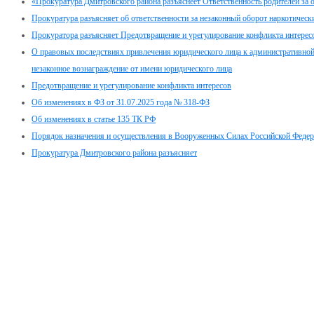
«Прокуратура Дмитровского района разъяснеет Ответственность родителей за о
Прокуратура разъясняет об ответственности за незаконный оборот наркотическ
Прокуратора разъясняет Предотвращение и урегулирование конфликта интерес
О правовых последствиях привлечения юридического лица к административной 
незаконное вознаграждение от имени юридического лица
Предотвращение и урегулирование конфликта интересов
Об изменениях в ФЗ от 31.07.2025 года № 318-ФЗ
Об изменениях в статье 135 ТК РФ
Порядок назначения и осуществления в Вооруженных Силах Российской Феде
Прокуратура Дмитровского района разъясняет