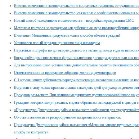
Внесены изменения в законодательство о социальных гарантиях сотрудникам о
Внесены изменения в законодательство, связанные с особенностями оказания
Новый способ телефонного мошенничества – настройка переадресации СМС
Механизм контроля за расходами как действенная мера противодействия корр
Внимание! Мошенники придумали новые способы обмана граждан!
Установлен новый порядок признания лица инвалидом
Неустойки и штрафы по договорам долевого участия до конца года не начисля
Когда необходима письменная форма заключения договора дарения или как не
Для выпускников школ установлены дополнительные гарантии пенсионного обе
Ответственность за проведение собрания, митинга, демонстрации
C 1 апреля начнет действовать порядок регистрации несовершеннолетних на по
Вступили в силу новые правила оплаты выходных дней для ухода за детьми-и
Прокурор разъясняет. При наличии медицинских противопоказаний право на у
Граждане, которых могут уволить, вправе обратиться за поддержкой в центры з
«Прокуратура Дмитровского района разъяснеет особенности для трудоустройс
Об ответственности за распространение экстремистских материалов.
Прокуратура Дмитровского района разъясняет «Меры по защите трудовых пра
службу по контракту»