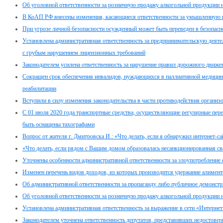
Об уголовной ответственности за розничную продажу алкогольной продукции 
В КоАП РФ внесены изменения, касающиеся ответственности за умышленную п
При угрозе личной безопасности осужденный может быть переведен в безопасн
Установлена административная ответственность за предпринимательскую дея
с грубым нарушением лицензионных требований
Законодателем усилена ответственность за нарушение правил дорожного движе
Сокращен срок обеспечения инвалидов, нуждающихся в паллиативной медицин
реабилитации
Вступили в силу изменения законодательства в части противодействия организ
С 01 июля 2020 года транспортные средства, осуществляющие регулярные пер
быть оснащены тахографами
Вопрос от жителя г. Дмитровска И.: «Что делать, если я обнаружил интернет-с
«Что делать, если рядом с Вашим домом образовалась несанкционированная св
Уточнены особенности административной ответственности за злоупотребление
Изменен перечень видов доходов, из которых производится удержание алимент
Об административной ответственности за пропаганду либо публичное демонстр
Об уголовной ответственности за розничную продажу алкогольной продукции 
Установлена административная ответственность за выражение в сети «Интернет
Законодателем уточнена ответственность депутатов, представивших недостовер