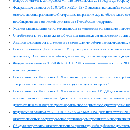
Вопрос от жителя г. Дмитровска М.: Что изменилось в 2018 году в договоре 
Федеральным законом от 19.07.2018 № 215-ФЗ «О внесении изменений в стать
ответственность приглашающей стороны за непринятие мер по обеспечению св
несоблюдение им заявленной цели въезда в Российскую Федерацию.
Усилена административная ответственность за незаконные организацию и провед
О требовании к году выпуска автобусов для перевозки организованных групп 
Административная ответственность за самовольную добычу полудрагоценных 
Вопрос от жителя г. Дмитровска К.: Могу ли я рассчитывать на получение еже
для детей до 3 лет на своего ребенка, если он родился не на территории подв
Федеральным законом № 298-ФЗ от 03.08.2018 внесены изменения в ст. 19.28 
правонарушениях.
Вопрос жителя г. Дмитровск Л.: Я являюсь отцом трех малолетних детей, работ
теперь я могу получить отпуск в любое удобное для меня время?
Вопрос жителя г. Дмитровск Л.: Я обратился в отделение ГИБДД для возврата 
административного наказания. Однако мне отказали, сославшись на наличие у 
действительно ли я могу получить обратно свое водительское удостоверение т
Федеральным законом от 30.10.2018 № 377-ФЗ КоАП РФ дополнен статьей 20.2.
ответственность за злоупотребление организатором публичного мероприятия пр
Об административной ответственности за пропаганду либо публичное демонстр