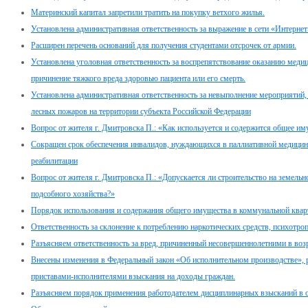
Материнский капитал запретили тратить на покупку ветхого жилья.
Установлена административная ответственность за выражение в сети «Интернет
Расширен перечень оснований для получения студентами отсрочек от армии.
Установлена уголовная ответственность за воспрепятствование оказанию мед
причинение тяжкого вреда здоровью пациента или его смерть.
Установлена административная ответственность за невыполнение мероприяти
лесных пожаров на территории субъекта Российской Федерации
Вопрос от жителя г. Дмитровска П.: «Как используется и содержится общее и
Сокращен срок обеспечения инвалидов, нуждающихся в паллиативной медицин
реабилитации
Вопрос от жителя г. Дмитровска П.: «Допускается ли строительство на земель
подсобного хозяйства?»
Порядок использования и содержания общего имущества в коммунальной квар
Ответственность за склонение к потреблению наркотических средств, психотро
Разъясняем ответственность за вред, причиненный несовершеннолетними в возра
Внесены изменения в Федеральный закон «Об исполнительном производстве»,
приставами-исполнителями взыскания на доходы граждан.
Разъясняем порядок применения работодателем дисциплинарных взысканий в 