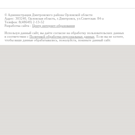
© Администрация Дмитровского района Орловской области
Адрес: 303240, Орловская область, г.Дмитровск, ул.Советская. 84-а
Телефон: 8(48649) 2-13-52
Разработка сайта -
Центр интернет-образования
Используя данный сайт, вы даёте согласие на обработку пользовательских данных
в соответствии с
Политикой обработки персональных данных
. Если вы не хотите,
чтобы ваши данные обрабатывались, пожалуйста, покиньте данный сайт.