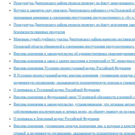
Прокуратура Дмитровского района провела проверку по факту ненадлежащего
Вступил в законную силу приговор Дмитровского районного суда Орловской об
признанным виновным в совершении преступления предусмотренного п. «б» ч.
Прокуратура Дмитровского района провела проверку по факту исполнения закон
безопасности пищевых продуктов
Мировым судьей судебного участка Дмитровского района вынесено постановле
Орловской области обвиняемой в совершении преступления предусмотренного 
Внесены изменения в законодательство об административных правонарушения
Внесены изменения в закон о защите населения и территорий от ЧС природного
Внесены изменения Уголовно-процессуальный кодекс Российской Федерации
В Уголовно-процессуальный кодекс внесены изменения, уточняющие порядок п
медицинскую организацию, оказывающую психиатрическую помощь в стацион
О поправках в Уголовный кодекс Российской Федерации
Внесены изменения в Федеральный закон "О воинской обязанности и военной с
Внесены изменения в законодательство, устанавливающие, что легковые автом
собственниками исключительно в личных целях, по общему правилу не подлеж
О поправках в Земельный кодекс Российской Федерации
Внесены изменения, уточняющие порядок помещения лиц, к которым в качеств
стражей, в медицинскую организацию, оказывающую психиатрическую помощь