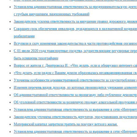
Установлена административная ответственность за предпринимательскую дея
с грубым нарушением лицензионных требований
Законодателем усилена ответственность за нарушение правил дорожного движе
Сокращен срок обеспечения инвалидов, нуждающихся в паллиативной медицин
реабилитации
Вступили в силу изменения законодательства в части противодействия организ
С 01 июля 2020 года транспортные средства, осуществляющие регулярные пер
быть оснащены тахографами
Вопрос от жителя г. Дмитровска И.: «Что делать, если я обнаружил интернет-с
«Что делать, если рядом с Вашим домом образовалась несанкционированная св
Уточнены особенности административной ответственности за злоупотребление
Изменен перечень видов доходов, из которых производится удержание алимент
Об административной ответственности за пропаганду либо публичное демонстр
Об уголовной ответственности за розничную продажу алкогольной продукции 
Установлена административная ответственность за выражение в сети «Интернет
Законодателем уточнена ответственность депутатов, представивших недостовер
Материнский капитал запретили тратить на покупку ветхого жилья.
Установлена административная ответственность за выражение в сети «Интернет