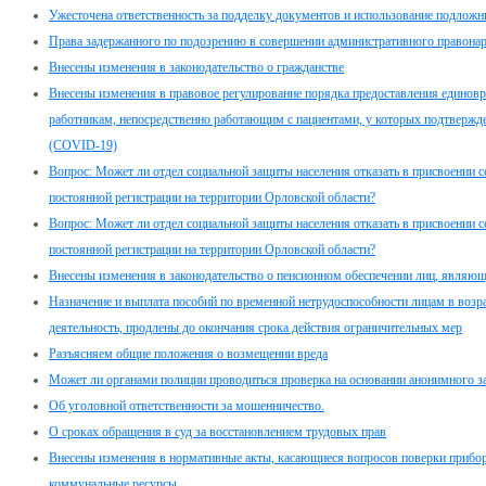
Ужесточена ответственность за подделку документов и использование подлож
Права задержанного по подозрению в совершении административного правона
Внесены изменения в законодательство о гражданстве
Внесены изменения в правовое регулирование порядка предоставления едино
работникам, непосредственно работающим с пациентами, у которых подтвержд
(COVID-19)
Вопрос: Может ли отдел социальной защиты населения отказать в присвоении с
постоянной регистрации на территории Орловской области?
Вопрос: Может ли отдел социальной защиты населения отказать в присвоении с
постоянной регистрации на территории Орловской области?
Внесены изменения в законодательство о пенсионном обеспечении лиц, являю
Назначение и выплата пособий по временной нетрудоспособности лицам в возр
деятельность, продлены до окончания срока действия ограничительных мер
Разъясняем общие положения о возмещении вреда
Может ли органами полиции проводиться проверка на основании анонимного з
Об уголовной ответственности за мошенничество.
О сроках обращения в суд за восстановлением трудовых прав
Внесены изменения в нормативные акты, касающиеся вопросов поверки прибор
коммунальные ресурсы