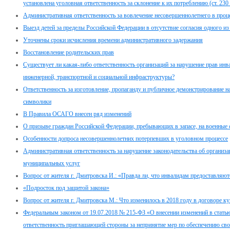
установлена уголовная ответственность за склонение к их потреблению (ст. 23
Административная ответственность за вовлечение несовершеннолетнего в проце
Выезд детей за пределы Российской Федерации в отсутствие согласия одного из
Уточнены сроки исчисления времени административного задержания
Восстановление родительских прав
Существует ли какая-либо ответственность организаций за нарушение прав инв
инженерной, транспортной и социальной инфраструктуры?
Ответственность за изготовление, пропаганду и публичное демонстрирование н
символики
В Правила ОСАГО внесен ряд изменений
О призыве граждан Российской Федерации, пребывающих в запасе, на военные
Особенности допроса несовершеннолетних потерпевших в уголовном процессе
Административная ответственность за нарушение законодательства об организа
муниципальных услуг
Вопрос от жителя г. Дмитровска И.: «Правда ли, что инвалидам предоставляю
«Подросток под защитой закона»
Вопрос от жителя г. Дмитровска М.: Что изменилось в 2018 году в договоре 
Федеральным законом от 19.07.2018 № 215-ФЗ «О внесении изменений в стать
ответственность приглашающей стороны за непринятие мер по обеспечению св