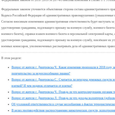
Федеральным законом уточняется объективная сторона состава административного пра
Кодекса Российской Федерации об административных правонарушениях (умышленные по
Согласно вносимым изменениям административная ответственность будет наступать з
удостоверения гражданина, подлежащего призыву на военную службу, военного билета
военного билета), справки взамен военного билета и персональной электронной карты, 
удостоверения гражданина, подлежащего призыву на военную службу, повлёкшее их у
военных комиссаров, уполномоченных рассматривать дела об административных прав
В этом разделе:
Вопрос от жителя г. Дмитровска Ч.: Какие изменения произошли в 2018 году,
попечительство за недееспособными лицами?
Вопрос от жителя г. Дмитровска С.: Считается ли передача денежных средств в
взяткой? И чем подарок отличается от взятки?
Вопрос от жителя г. Дмитровска Ч.: Правда ли что контролирующим органам 
Вопрос от жителя г. Дмитровска Л.: Правда ли что доходы волонтеров (добр
Об уголовной ответственности в случае несообщения о фактах террористическо
В целях противодействия распространению наркотических средств, психотропн