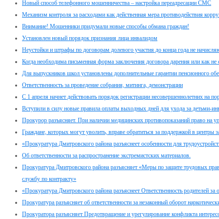
Новый способ телефонного мошенничества – настройка переадресации СМС
Механизм контроля за расходами как действенная мера противодействия корр
Внимание! Мошенники придумали новые способы обмана граждан!
Установлен новый порядок признания лица инвалидом
Неустойки и штрафы по договорам долевого участия до конца года не начисля
Когда необходима письменная форма заключения договора дарения или как не
Для выпускников школ установлены дополнительные гарантии пенсионного обе
Ответственность за проведение собрания, митинга, демонстрации
C 1 апреля начнет действовать порядок регистрации несовершеннолетних на по
Вступили в силу новые правила оплаты выходных дней для ухода за детьми-и
Прокурор разъясняет. При наличии медицинских противопоказаний право на у
Граждане, которых могут уволить, вправе обратиться за поддержкой в центры з
«Прокуратура Дмитровского района разъяснеет особенности для трудоустройс
Об ответственности за распространение экстремистских материалов.
Прокуратура Дмитровского района разъясняет «Меры по защите трудовых пра
службу по контракту»
«Прокуратура Дмитровского района разъяснеет Ответственность родителей за о
Прокуратура разъясняет об ответственности за незаконный оборот наркотическ
Прокуратора разъясняет Предотвращение и урегулирование конфликта интерес