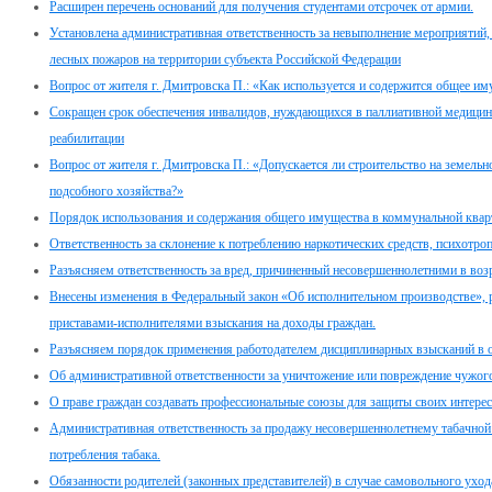
Расширен перечень оснований для получения студентами отсрочек от армии.
Установлена административная ответственность за невыполнение мероприяти
лесных пожаров на территории субъекта Российской Федерации
Вопрос от жителя г. Дмитровска П.: «Как используется и содержится общее и
Сокращен срок обеспечения инвалидов, нуждающихся в паллиативной медицин
реабилитации
Вопрос от жителя г. Дмитровска П.: «Допускается ли строительство на земель
подсобного хозяйства?»
Порядок использования и содержания общего имущества в коммунальной квар
Ответственность за склонение к потреблению наркотических средств, психотро
Разъясняем ответственность за вред, причиненный несовершеннолетними в возра
Внесены изменения в Федеральный закон «Об исполнительном производстве»,
приставами-исполнителями взыскания на доходы граждан.
Разъясняем порядок применения работодателем дисциплинарных взысканий в 
Об административной ответственности за уничтожение или повреждение чужог
О праве граждан создавать профессиональные союзы для защиты своих интерес
Административная ответственность за продажу несовершеннолетнему табачной 
потребления табака.
Обязанности родителей (законных представителей) в случае самовольного ухо