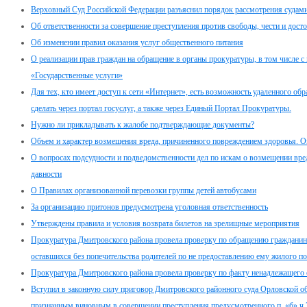
Верховный Суд Российской Федерации разъяснил порядок рассмотрения судами
Об ответственности за совершение преступления против свободы, чести и дост
Об изменении правил оказания услуг общественного питания
О реализации прав граждан на обращение в органы прокуратуры, в том числе с
«Государственные услуги»
Для тех, кто имеет доступ к сети «Интернет», есть возможность удаленного о
сделать через портал госуслуг, а также через Единый Портал Прокуратуры.
Нужно ли прикладывать к жалобе подтверждающие документы?
Объем и характер возмещения вреда, причиненного повреждением здоровья. Оп
О вопросах подсудности и подведомственности дел по искам о возмещении вре
давности
О Правилах организованной перевозки группы детей автобусами
За организацию притонов предусмотрена уголовная ответственность
Утверждены правила и условия возврата билетов на зрелищные мероприятия
Прокуратура Дмитровского района провела проверку по обращению гражданина п
оставшихся без попечительства родителей по не предоставлению ему жилого 
Прокуратура Дмитровского района провела проверку по факту ненадлежащего
Вступил в законную силу приговор Дмитровского районного суда Орловской об
признанным виновным в совершении преступления предусмотренного п. «б» ч.