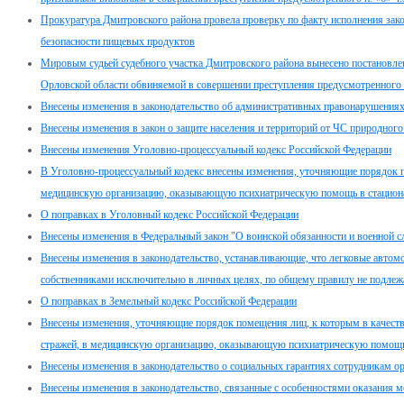
Прокуратура Дмитровского района провела проверку по факту исполнения закон
безопасности пищевых продуктов
Мировым судьей судебного участка Дмитровского района вынесено постановле
Орловской области обвиняемой в совершении преступления предусмотренного 
Внесены изменения в законодательство об административных правонарушения
Внесены изменения в закон о защите населения и территорий от ЧС природного
Внесены изменения Уголовно-процессуальный кодекс Российской Федерации
В Уголовно-процессуальный кодекс внесены изменения, уточняющие порядок п
медицинскую организацию, оказывающую психиатрическую помощь в стацион
О поправках в Уголовный кодекс Российской Федерации
Внесены изменения в Федеральный закон "О воинской обязанности и военной с
Внесены изменения в законодательство, устанавливающие, что легковые автом
собственниками исключительно в личных целях, по общему правилу не подлеж
О поправках в Земельный кодекс Российской Федерации
Внесены изменения, уточняющие порядок помещения лиц, к которым в качеств
стражей, в медицинскую организацию, оказывающую психиатрическую помощь
Внесены изменения в законодательство о социальных гарантиях сотрудникам о
Внесены изменения в законодательство, связанные с особенностями оказания