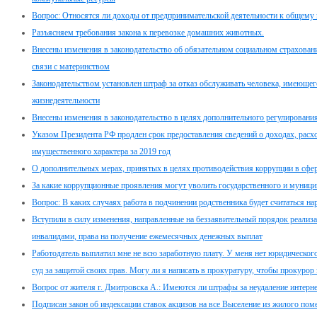
Вопрос: Относятся ли доходы от предпринимательской деятельности к общему
Разъясняем требования закона к перевозке домашних животных.
Внесены изменения в законодательство об обязательном социальном страховани
связи с материнством
Законодательством установлен штраф за отказ обслуживать человека, имеюще
жизнедеятельности
Внесены изменения в законодательство в целях дополнительного регулировани
Указом Президента РФ продлен срок предоставления сведений о доходах, расхо
имущественного характера за 2019 год
О дополнительных мерах, принятых в целях противодействия коррупции в сфе
За какие коррупционные проявления могут уволить государственного и муници
Вопрос: В каких случаях работа в подчинении родственника будет считаться н
Вступили в силу изменения, направленные на беззаявительный порядок реализ
инвалидами, права на получение ежемесячных денежных выплат
Работодатель выплатил мне не всю заработную плату. У меня нет юридического 
суд за защитой своих прав. Могу ли я написать в прокуратуру, чтобы прокурор 
Вопрос от жителя г. Дмитровска А.: Имеются ли штрафы за неудаление интер
Подписан закон об индексации ставок акцизов на все Выселение из жилого пом