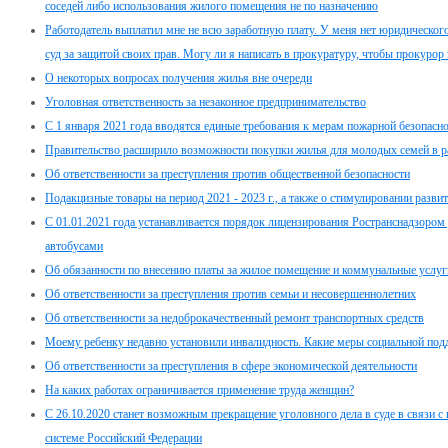
соседей либо использования жилого помещения не по назначению
Работодатель выплатил мне не всю заработную плату. У меня нет юридического 
суд за защитой своих прав. Могу ли я написать в прокуратуру, чтобы прокурор 
О некоторых вопросах получения жилья вне очереди
Уголовная ответственность за незаконное предпринимательство
С 1 января 2021 года вводятся единые требования к мерам пожарной безопасно
Правительство расширило возможности покупки жилья для молодых семей в 
Об ответственности за преступления против общественной безопасности
Подакцизные товары на период 2021 - 2023 г., а также о стимулировании разв
С 01.01.2021 года устанавливается порядок лицензирования Ространснадзором
автобусами
Об обязанности по внесению платы за жилое помещение и коммунальные услуг
Об ответственности за преступления против семьи и несовершеннолетних
Об ответственности за недоброкачественный ремонт транспортных средств
Моему ребенку недавно установили инвалидность. Какие меры социальной под
Об ответственности за преступления в сфере экономической деятельности
На каких работах ограничивается применение труда женщин?
С 26.10.2020 станет возможным прекращение уголовного дела в суде в связи 
системе Российский Федерации