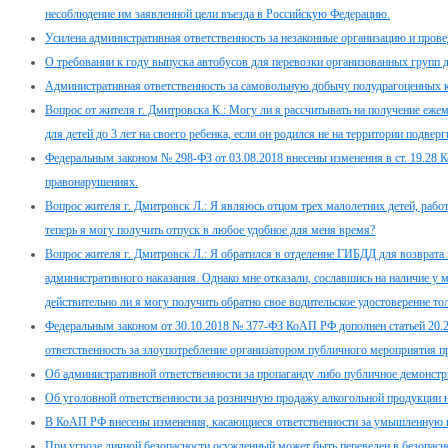
несоблюдение им заявленной цели въезда в Российскую Федерацию.
Усилена административная ответственность за незаконные организацию и провед
О требовании к году выпуска автобусов для перевозки организованных групп 
Административная ответственность за самовольную добычу полудрагоценных 
Вопрос от жителя г. Дмитровска К.: Могу ли я рассчитывать на получение еже
для детей до 3 лет на своего ребенка, если он родился не на территории подв
Федеральным законом № 298-ФЗ от 03.08.2018 внесены изменения в ст. 19.28 
правонарушениях.
Вопрос жителя г. Дмитровск Л.: Я являюсь отцом трех малолетних детей, работ
теперь я могу получить отпуск в любое удобное для меня время?
Вопрос жителя г. Дмитровск Л.: Я обратился в отделение ГИБДД для возврата 
административного наказания. Однако мне отказали, сославшись на наличие у 
действительно ли я могу получить обратно свое водительское удостоверение т
Федеральным законом от 30.10.2018 № 377-ФЗ КоАП РФ дополнен статьей 20.2.
ответственность за злоупотребление организатором публичного мероприятия пр
Об административной ответственности за пропаганду либо публичное демонстр
Об уголовной ответственности за розничную продажу алкогольной продукции 
В КоАП РФ внесены изменения, касающиеся ответственности за умышленную п
При угрозе личной безопасности осужденный может быть переведен в безопасн