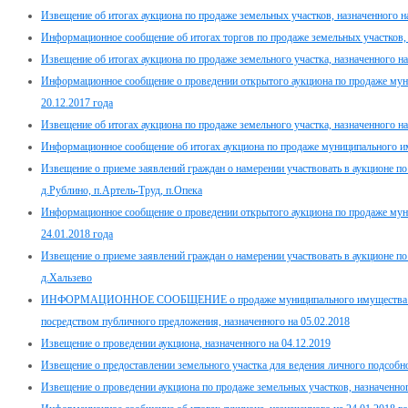
Извещение об итогах аукциона по продаже земельных участков, назначенного на
Информационное сообщение об итогах торгов по продаже земельных участков, н
Извещение об итогах аукциона по продаже земельного участка, назначенного на
Информационное сообщение о проведении открытого аукциона по продаже мун
20.12.2017 года
Извещение об итогах аукциона по продаже земельного участка, назначенного на
Информационное сообщение об итогах аукциона по продаже муниципального им
Извещение о приеме заявлений граждан о намерении участвовать в аукционе п
д.Рублино, п.Артель-Труд, п.Опека
Информационное сообщение о проведении открытого аукциона по продаже мун
24.01.2018 года
Извещение о приеме заявлений граждан о намерении участвовать в аукционе п
д.Хальзево
ИНФОРМАЦИОННОЕ СООБЩЕНИЕ о продаже муниципального имущества Дми
посредством публичного предложения, назначенного на 05.02.2018
Извещение о проведении аукциона, назначенного на 04.12.2019
Извещение о предоставлении земельного участка для ведения личного подсобно
Извещение о проведении аукциона по продаже земельных участков, назначенног