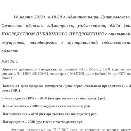
14 марта 2013г. в 10.00 в Администрации Дмитровского 
Орловская область, г.Дмитровск, ул.Советская, д.84а (
ПОСРЕДСТВОМ ПУБЛИЧНОГО ПРЕДЛОЖЕНИЯ с открытой фор
имущества, находящегося в муниципальной собственност
области.
Лот № 1
Описание движимого имущества:
автомашина УАЗ-31512-01, 1988 года выпуск
двигатель № 414600-001106481, шасси (рама) №147198, кузов (кабина) № куз 6575, ц
784463.
Начальная цена продажи имущества (цена первоначального предложения) – 41
учета НДС).
Сумма задатка (10%) – 4160 (четыре тысячи сто шестьдесят) руб.
Цена отсечения – 20800 (двадцать тысяч восемьсот) руб.
Шаг понижения – 4160 (четыре тысячи сто шестьдесят) руб.
Шаг аукциона – 2080 (две тысячи восемьдесят) руб.
Аукцион, назначенный на 03.12.2012 года, не состоялся по причине отсутс