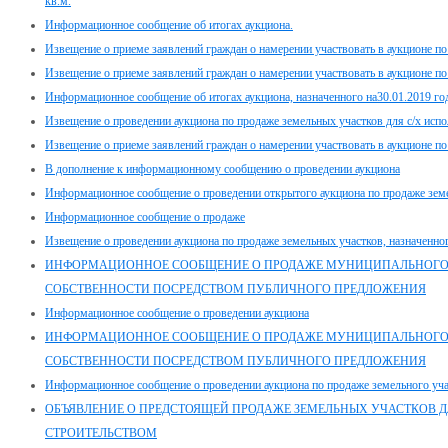
кв.м.
Информационное сообщение об итогах аукциона.
Извещение о приеме заявлений граждан о намерении участвовать в аукционе п
Извещение о приеме заявлений граждан о намерении участвовать в аукционе п
Информационное сообщение об итогах аукциона, назначенного на30.01.2019 го
Извещение о проведении аукциона по продаже земельных участков для с/х испол
Извещение о приеме заявлений граждан о намерении участвовать в аукционе п
В дополнение к информационному сообщению о проведении аукциона
Информационное сообщение о проведении открытого аукциона по продаже земе
Информационное сообщение о продаже
Извещение о проведении аукциона по продаже земельных участков, назначенног
ИНФОРМАЦИОННОЕ СООБЩЕНИЕ О ПРОДАЖЕ МУНИЦИПАЛЬНОГ
СОБСТВЕННОСТИ ПОСРЕДСТВОМ ПУБЛИЧНОГО ПРЕДЛОЖЕНИЯ
Информационное сообщение о проведении аукциона
ИНФОРМАЦИОННОЕ СООБЩЕНИЕ О ПРОДАЖЕ МУНИЦИПАЛЬНОГ
СОБСТВЕННОСТИ ПОСРЕДСТВОМ ПУБЛИЧНОГО ПРЕДЛОЖЕНИЯ
Информационное сообщение о проведении аукциона по продаже земельного учас
ОБЪЯВЛЕНИЕ О ПРЕДСТОЯЩЕЙ ПРОДАЖЕ ЗЕМЕЛЬНЫХ УЧАСТКОВ ДЛ
СТРОИТЕЛЬСТВОМ