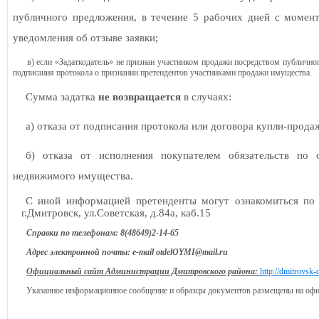
публичного предложения, в течение 5 рабочих дней с момен
уведомления об отзыве заявки;
в) если «Задаткодатель» не признан участником продажи посредством публичног
подписания протокола о признании претендентов участниками продажи имущества.
Сумма задатка
не возвращается
в случаях:
а) отказа от подписания протокола или договора купли-прода
б) отказа от исполнения покупателем обязательств по 
недвижимого имущества.
С иной информацией претенденты могут ознакомиться по а
г.Дмитровск, ул.Советская, д.84а, каб.15
Справки по телефонам: 8(48649)2-14-65
Адрес электронной почты:
e
-
mail
otdelOYMI
@
mail
.
ru
Официальный сайт Администрации Дмитровского района:
http://dmitrovsk-o
Указанное информационное сообщение и образцы документов размещены на оф