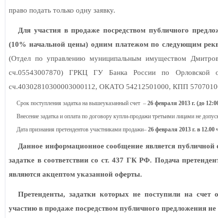
право подать только одну заявку.
Для участия в продаже посредством публичного предло
(10% начальной цены) одним платежом по следующим рек
(Отдел по управлению муниципальным имуществом Дмитровс
сч.05543007870) ГРКЦ ГУ Банка России по Орловской о
сч.40302810300003000112, ОКАТО 54212501000, КПП 5707010
Срок поступления задатка на вышеуказанный счет
–
26 февраля
2013 г
. (до 12:0
Внесение задатка и оплата по договору купли-продажи третьими лицами не допус
Дата признания претендентов участниками продажи–
26 февраля
2013 г
. в 12.00 
Данное информационное сообщение является публичной о
задатке в соответствии со ст. 437 ГК РФ. Подача претенде
являются акцептом указанной оферты.
Претенденты, задатки которых не поступили на счет 
участию в
продаже посредством публичного предложения
не 