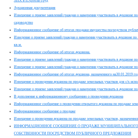
ЛПХ в п.Артель-Труд
Аукционная документация
Извещение о приеме заявлений граждан о намерении участвовать в аукционе п
садоводство
Информационное сообщение об итогах продажи имущества посредством публи
Изведение о приеме заявлений граждан о намерении участвовать в аукционе по
кв.м.
Информационное сообщение об итогах аукциона.
Извещение о приеме заявлений граждан о намерении участвовать в аукционе п
Извещение о приеме заявлений граждан о намерении участвовать в аукционе п
Информационное сообщение об итогах аукциона, назначенного на30.01.2019 го
Извещение о проведении аукциона по продаже земельных участков для с/х испол
Извещение о приеме заявлений граждан о намерении участвовать в аукционе п
В дополнение к информационному сообщению о проведении аукциона
Информационное сообщение о проведении открытого аукциона по продаже земе
Информационное сообщение о продаже
Извещение о проведении аукциона по продаже земельных участков, назначенног
ИНФОРМАЦИОННОЕ СООБЩЕНИЕ О ПРОДАЖЕ МУНИЦИПАЛЬНОГ
СОБСТВЕННОСТИ ПОСРЕДСТВОМ ПУБЛИЧНОГО ПРЕДЛОЖЕНИЯ