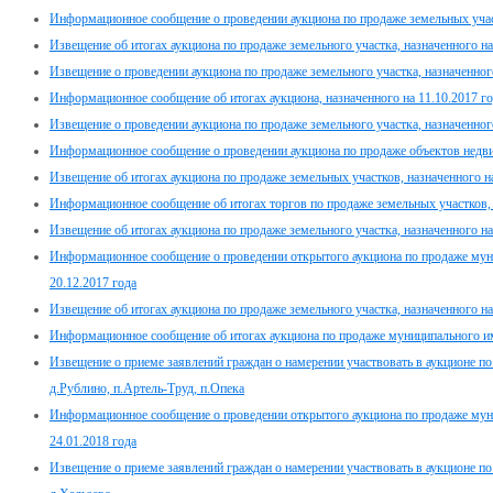
Информационное сообщение о проведении аукциона по продаже земельных участ
Извещение об итогах аукциона по продаже земельного участка, назначенного на
Извещение о проведении аукциона по продаже земельного участка, назначенного
Информационное сообщение об итогах аукциона, назначенного на 11.10.2017 г
Извещение о проведении аукциона по продаже земельного участка, назначенного
Информационное сообщение о проведении аукциона по продаже объектов недвиж
Извещение об итогах аукциона по продаже земельных участков, назначенного на
Информационное сообщение об итогах торгов по продаже земельных участков, н
Извещение об итогах аукциона по продаже земельного участка, назначенного на
Информационное сообщение о проведении открытого аукциона по продаже мун
20.12.2017 года
Извещение об итогах аукциона по продаже земельного участка, назначенного на
Информационное сообщение об итогах аукциона по продаже муниципального им
Извещение о приеме заявлений граждан о намерении участвовать в аукционе п
д.Рублино, п.Артель-Труд, п.Опека
Информационное сообщение о проведении открытого аукциона по продаже мун
24.01.2018 года
Извещение о приеме заявлений граждан о намерении участвовать в аукционе п