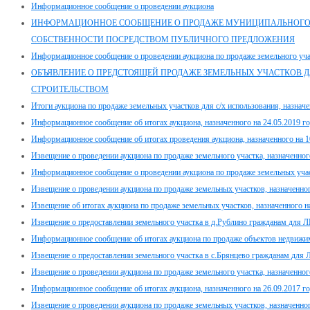
Информационное сообщение о проведении аукциона
ИНФОРМАЦИОННОЕ СООБЩЕНИЕ О ПРОДАЖЕ МУНИЦИПАЛЬНОГ
СОБСТВЕННОСТИ ПОСРЕДСТВОМ ПУБЛИЧНОГО ПРЕДЛОЖЕНИЯ
Информационное сообщение о проведении аукциона по продаже земельного учас
ОБЪЯВЛЕНИЕ О ПРЕДСТОЯЩЕЙ ПРОДАЖЕ ЗЕМЕЛЬНЫХ УЧАСТКОВ ДЛ
СТРОИТЕЛЬСТВОМ
Итоги аукциона по продаже земельных участков для с/х использования, назначе
Информационное сообщение об итогах аукциона, назначенного на 24.05.2019 г
Информационное сообщение об итогах проведения аукциона, назначенного на 1
Извещение о проведении аукциона по продаже земельного участка, назначенног
Информационное сообщение о проведении аукциона по продаже земельных участ
Извещение о проведении аукциона по продаже земельных участков, назначенног
Извещение об итогах аукциона по продаже земельных участков, назначенного н
Извещение о предоставлении земельного участка в д.Рублино гражданам для 
Информационное сообщение об итогах аукциона по продаже объектов недвижимо
Извещение о предоставлении земельного участка в с.Брянцево гражданам для
Извещение о проведении аукциона по продаже земельного участка, назначенного
Информационное сообщение об итогах аукциона, назначенного на 26.09.2017 го
Извещение о проведении аукциона по продаже земельных участков, назначенног