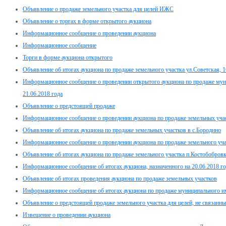
Объявление о продаже земельного участка для целей ИЖС
Объявление о торгах в форме открытого аукциона
Информационное сообщение о проведении аукциона
Информационное сообщение
Торги в форме аукциона открытого
Объявление об итогах аукциона по продаже земельного участка ул.Советская, 1
Информационное сообщение о проведении открытого аукциона по продаже мун
21.06.2018 года
Объявление о предстоящей продаже
Информационное сообщение о проведении аукциона по продаже земельных участ
Объявление об итогах аукциона по продаже земельных участков в с.Бородино
Информационное сообщение о проведении аукциона по продаже земельного учас
Объявление об итогах аукциона по продаже земельного участка п.Костобобров
Информационное сообщение об итогах аукциона, назначенного на 20.06.2018 г
Объявление об итогах проведения аукциона по продаже земельных участков
Информационное сообщение об итогах аукциона по продаже муниципального иму
Объявление о предстоящей продаже земельного участка для целей, не связанны
Извещение о проведении аукциона