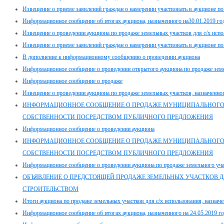
Извещение о приеме заявлений граждан о намерении участвовать в аукционе п
Информационное сообщение об итогах аукциона, назначенного на30.01.2019 го
Извещение о проведении аукциона по продаже земельных участков для с/х испол
Извещение о приеме заявлений граждан о намерении участвовать в аукционе п
В дополнение к информационному сообщению о проведении аукциона
Информационное сообщение о проведении открытого аукциона по продаже земе
Информационное сообщение о продаже
Извещение о проведении аукциона по продаже земельных участков, назначенног
ИНФОРМАЦИОННОЕ СООБЩЕНИЕ О ПРОДАЖЕ МУНИЦИПАЛЬНОГ
СОБСТВЕННОСТИ ПОСРЕДСТВОМ ПУБЛИЧНОГО ПРЕДЛОЖЕНИЯ
Информационное сообщение о проведении аукциона
ИНФОРМАЦИОННОЕ СООБЩЕНИЕ О ПРОДАЖЕ МУНИЦИПАЛЬНОГ
СОБСТВЕННОСТИ ПОСРЕДСТВОМ ПУБЛИЧНОГО ПРЕДЛОЖЕНИЯ
Информационное сообщение о проведении аукциона по продаже земельного учас
ОБЪЯВЛЕНИЕ О ПРЕДСТОЯЩЕЙ ПРОДАЖЕ ЗЕМЕЛЬНЫХ УЧАСТКОВ ДЛ
СТРОИТЕЛЬСТВОМ
Итоги аукциона по продаже земельных участков для с/х использования, назначе
Информационное сообщение об итогах аукциона, назначенного на 24.05.2019 г