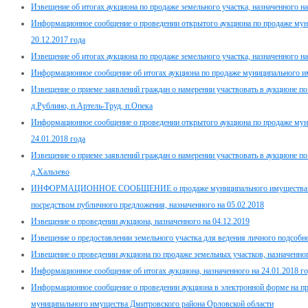
Извещение об итогах аукциона по продаже земельного участка, назначенного на
Информационное сообщение о проведении открытого аукциона по продаже мун
20.12.2017 года
Извещение об итогах аукциона по продаже земельного участка, назначенного на
Информационное сообщение об итогах аукциона по продаже муниципального им
Извещение о приеме заявлений граждан о намерении участвовать в аукционе п
д.Рублино, п.Артель-Труд, п.Опека
Информационное сообщение о проведении открытого аукциона по продаже мун
24.01.2018 года
Извещение о приеме заявлений граждан о намерении участвовать в аукционе п
д.Хальзево
ИНФОРМАЦИОННОЕ СООБЩЕНИЕ о продаже муниципального имущества Дми
посредством публичного предложения, назначенного на 05.02.2018
Извещение о проведении аукциона, назначенного на 04.12.2019
Извещение о предоставлении земельного участка для ведения личного подсобно
Извещение о проведении аукциона по продаже земельных участков, назначенног
Информационное сообщение об итогах аукциона, назначенного на 24.01.2018 г
Информационное сообщение о проведении аукциона в электронной форме на п
муниципального имущества Дмитровского района Орловской области