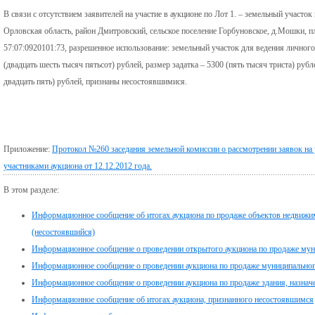
В связи с отсутствием заявителей на участие в аукционе по Лот 1. – земельный участо
Орловская область, район Дмитровский, сельское поселение Горбуновское, д.Мошки, 
57:07:0920101:73, разрешенное использование: земельный участок для ведения личного
(двадцать шесть тысяч пятьсот) рублей, размер задатка – 5300 (пять тысяч триста) рубл
двадцать пять) рублей, признаны несостоявшимися.
Приложение:
Протокол №260 заседания земельной комиссии о рассмотрении заявок на 
участниками аукциона от 12.12.2012 года.
В этом разделе:
Информационное сообщение об итогах аукциона по продаже объектов недвижимо
(несостоявшийся)
Информационное сообщение о проведении открытого аукциона по продаже му
Информационное сообщение о проведении аукциона по продаже муниципального
Информационное сообщение о проведении аукциона по продаже здания, назначе
Информационное сообщение об итогах аукциона, признанного несостоявшимся