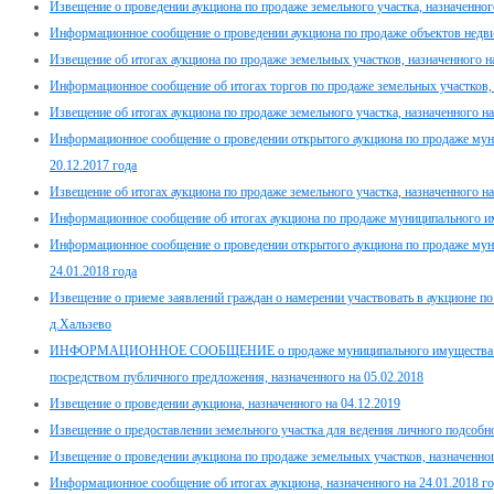
Извещение о проведении аукциона по продаже земельного участка, назначенного
Информационное сообщение о проведении аукциона по продаже объектов недвиж
Извещение об итогах аукциона по продаже земельных участков, назначенного на
Информационное сообщение об итогах торгов по продаже земельных участков, н
Извещение об итогах аукциона по продаже земельного участка, назначенного на
Информационное сообщение о проведении открытого аукциона по продаже мун
20.12.2017 года
Извещение об итогах аукциона по продаже земельного участка, назначенного на
Информационное сообщение об итогах аукциона по продаже муниципального им
Информационное сообщение о проведении открытого аукциона по продаже мун
24.01.2018 года
Извещение о приеме заявлений граждан о намерении участвовать в аукционе п
д.Хальзево
ИНФОРМАЦИОННОЕ СООБЩЕНИЕ о продаже муниципального имущества Дми
посредством публичного предложения, назначенного на 05.02.2018
Извещение о проведении аукциона, назначенного на 04.12.2019
Извещение о предоставлении земельного участка для ведения личного подсобно
Извещение о проведении аукциона по продаже земельных участков, назначенног
Информационное сообщение об итогах аукциона, назначенного на 24.01.2018 г