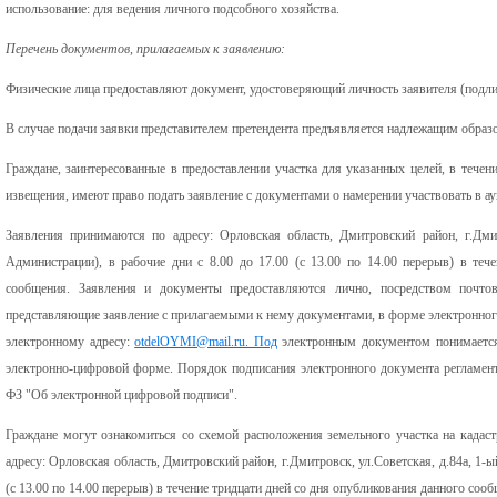
использование: для ведения личного подсобного хозяйства.
Перечень документов, прилагаемых к заявлению:
Физические лица предоставляют документ, удостоверяющий личность заявителя (подли
В случае подачи заявки представителем претендента предъявляется надлежащим образ
Граждане, заинтересованные в предоставлении участка для указанных целей, в течен
извещения, имеют право подать заявление с документами о намерении участвовать в ау
Заявления принимаются по адресу: Орловская область, Дмитровский район, г.Дмит
Администрации), в рабочие дни с 8.00 до 17.00 (с 13.00 по 14.00 перерыв) в теч
сообщения. Заявления и документы предоставляются лично, посредством почто
представляющие заявление с прилагаемыми к нему документами, в форме электронног
электронному адресу:
otdelOYMI@mail.ru. Под
электронным документом понимается
электронно-цифровой форме. Порядок подписания электронного документа регламен
ФЗ "Об электронной цифровой подписи".
Граждане могут ознакомиться со схемой расположения земельного участка на кадас
адресу: Орловская область, Дмитровский район, г.Дмитровск, ул.Советская, д.84а, 1-ый
(с 13.00 по 14.00 перерыв) в течение тридцати дней со дня опубликования данного соо