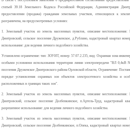
статьей 39.18 Земельного Кодекса Российской Федерации, Администрация Дмит
предоставлении (продажа) гражданам земельных участков, относящихся к землям
разграничена, на предусмотренных условиях:
1. Земельный участок из земель населенных пунктов, описание местоположения: 
Дмитровский, сельское поселение Друженское, д.Рублино, кадастровый квартал номе
использование: для ведения личного подсобного хозяйства.
Установлено ограничение: тип: ЗОУИТ, номер: 57.07.2.235, вид: Охранная зона инже
особыми условиями использования территории линии электропередачи "ВЛ 0,4кВ 
поселения Друженское Дмитровского района Орловской области, Ограничение: Постан
порядке установления охранных зон объектов электросетевого хозяйства и осо
расположенных в границах таких зон".
2. Земельный участок из земель населенных пунктов, описание местоположения: 
Дмитровский, сельское поселение Долбенкинское, п.Артель-Труд, кадастровый кв
разрешенное использование: для ведения личного подсобного хозяйства.
3. Земельный участок из земель населенных пунктов, описание местоположения: 
Дмитровский, сельское поселение Долбенкинское, п.Опека, кадастровый квартал номе