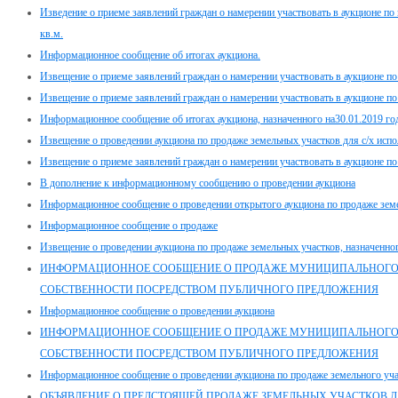
Изведение о приеме заявлений граждан о намерении участвовать в аукционе по
кв.м.
Информационное сообщение об итогах аукциона.
Извещение о приеме заявлений граждан о намерении участвовать в аукционе п
Извещение о приеме заявлений граждан о намерении участвовать в аукционе п
Информационное сообщение об итогах аукциона, назначенного на30.01.2019 го
Извещение о проведении аукциона по продаже земельных участков для с/х испол
Извещение о приеме заявлений граждан о намерении участвовать в аукционе п
В дополнение к информационному сообщению о проведении аукциона
Информационное сообщение о проведении открытого аукциона по продаже земе
Информационное сообщение о продаже
Извещение о проведении аукциона по продаже земельных участков, назначенног
ИНФОРМАЦИОННОЕ СООБЩЕНИЕ О ПРОДАЖЕ МУНИЦИПАЛЬНОГ
СОБСТВЕННОСТИ ПОСРЕДСТВОМ ПУБЛИЧНОГО ПРЕДЛОЖЕНИЯ
Информационное сообщение о проведении аукциона
ИНФОРМАЦИОННОЕ СООБЩЕНИЕ О ПРОДАЖЕ МУНИЦИПАЛЬНОГ
СОБСТВЕННОСТИ ПОСРЕДСТВОМ ПУБЛИЧНОГО ПРЕДЛОЖЕНИЯ
Информационное сообщение о проведении аукциона по продаже земельного учас
ОБЪЯВЛЕНИЕ О ПРЕДСТОЯЩЕЙ ПРОДАЖЕ ЗЕМЕЛЬНЫХ УЧАСТКОВ ДЛ