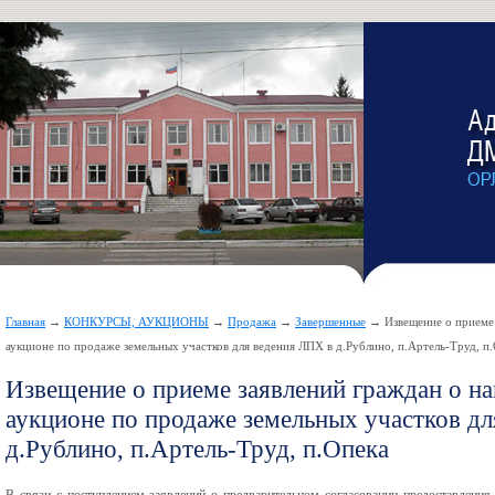
Главная
→
КОНКУРСЫ, АУКЦИОНЫ
→
Продажа
→
Завершенные
→ Извещение о приеме 
аукционе по продаже земельных участков для ведения ЛПХ в д.Рублино, п.Артель-Труд, п
Извещение о приеме заявлений граждан о на
аукционе по продаже земельных участков д
д.Рублино, п.Артель-Труд, п.Опека
В связи с поступлением заявлений о предварительном согласовании предоставления 