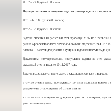
Лот 2 – 2300 рублей 00 копеек.
Порядок внесения и возврата задатка: размер задатка для участ
Лот 1 - 607389 рублей 83 копеек;
Лот 2 – 9200 рублей 00 копеек.
Задаток вносится на расчетный счет продавца: УФК по Орловско
района Орловской области л/сч.05543007870) Отделение Орел БИК4
платежа — задаток для участия в аукционе и должен поступить до дня
Документом, подтверждающим поступление задатка на счет, указа
указанный счет не позднее 19.11.2017 года.
Задаток возвращается претенденту в следующих случаях и порядке:
в случае отзыва заявки претендентом до даты окончания приема за
уведомления от претендента об отзыве заявки;
в случае если претендент не допущен к участию в аукционе, задато
участниками аукциона;