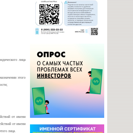
ридического лица
назначении этого
ости;
ействий от имени
ействий от имени
того лица.