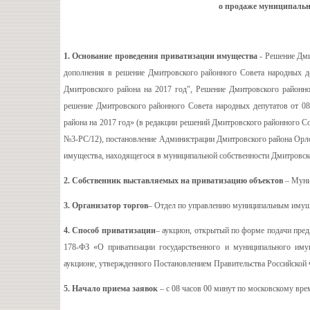
о продаже муниципальн
1. Основание проведения приватизации имущества
- Решение Дми
дополнения в решение Дмитровского районного Совета народных д
Дмитровского района на 2017 год", Решение Дмитровского районно
решение Дмитровского районного Совета народных депутатов от 0
района на 2017 год» (в редакции решений Дмитровского районного Сов
№3-РС/12), постановление Администрации Дмитровского района Орло
имущества, находящегося в муниципальной собственности Дмитровск
2. Собственник выставляемых на приватизацию объектов
– Муни
3. Организатор торгов
– Отдел по управлению муниципальным имущ
4. Способ приватизации
– аукцион, открытый по форме подачи пред
178-ФЗ «О приватизации государственного и муниципального иму
аукционе, утвержденного Постановлением Правительства Российской Ф
5. Начало приема заявок
– с 08 часов 00 минут по московскому врем