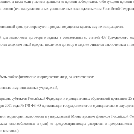
заявок, а также если участник аукциона не признан победителем, либо аукцион признан
ия итогов (или наступления иных установленных законодательством Российской Федерац
новленный срок договора купли-продажи имущества задаток ему не возвращается.
для заключения договора о задатке в соответствии со статьей 437 Гражданского ко
яются акцептом такой оферты, после чего договор о задатке считается заключенным в п
быть любые физические и юридические лица, за исключением:
твенных и муниципальных учреждений;
ерации, субъектов Российской Федерации и муниципальных образований превышает 25 
абря 2001 года № 178-ФЗ «О приватизации государственного и муниципального имуществ
о или территория, включенные в утверждаемый Министерством финансов Российской Фе
режим налогообложения и (или) не предусматривающих раскрытия и предоставления
е компании);