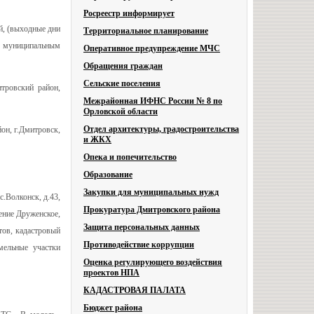
Росреестр информирует
ей, (выходные дни
Территориальное планирование
ию муниципальным
Оперативное предупреждение МЧС
Обращения граждан
Сельские поселения
тровский район,
Межрайонная ИФНС России № 8 по
Орловской области
Отдел архитектуры, градостроительства
йон, г.Дмитровск,
и ЖКХ
Опека и попечительство
Образование
Закупки для муниципальных нужд
с.Волконск, д.43,
Прокуратура Дмитровского района
ление Друженское,
Защита персональных данных
тов, кадастровый
Противодействие коррупции
емельные участки
Оценка регулирующего воздействия
проектов НПА
КАДАСТРОВАЯ ПАЛАТА
Бюджет района