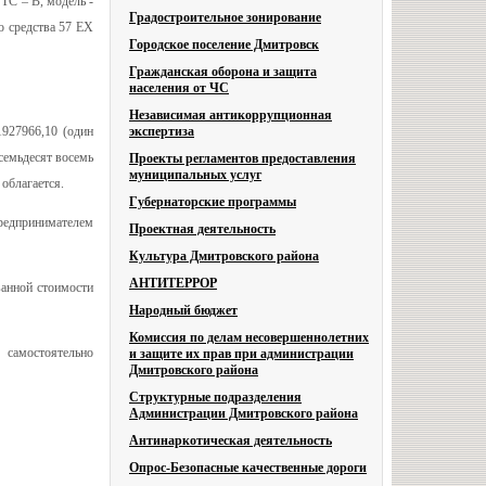
ТС – В, модель -
Градостроительное зонирование
о средства 57 ЕХ
Городское поселение Дмитровск
Гражданская оборона и защита
населения от ЧС
Независимая антикоррупционная
1927966,10 (один
экспертиза
осемьдесят восемь
Проекты регламентов предоставления
муниципальных услуг
облагается.
Губернаторские программы
предпринимателем
Проектная деятельность
Культура Дмитровского района
АНТИТЕРРОР
ванной стоимости
Народный бюджет
Комиссия по делам несовершеннолетних
 самостоятельно
и защите их прав при администрации
Дмитровского района
Структурные подразделения
Администрации Дмитровского района
Антинаркотическая деятельность
Опрос-Безопасные качественные дороги