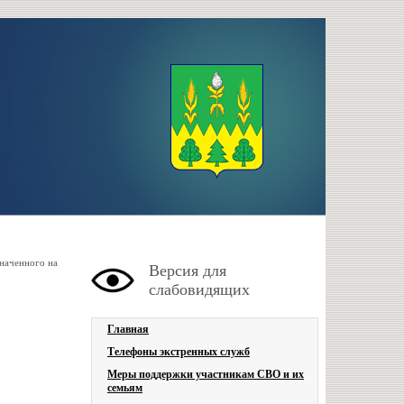
наченного на
Версия для
слабовидящих
Главная
Телефоны экстренных служб
Меры поддержки участникам СВО и их
семьям