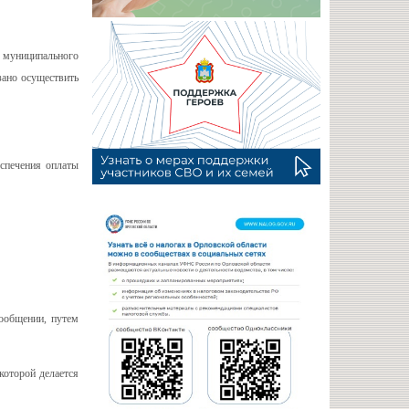
и муниципального
зано осуществить
еспечения оплаты
ообщении, путем
которой делается