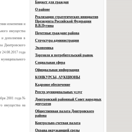
Бюджет для граждан
О районе
Реализация стратегических инициатив
Президента Российской Федерации
ении изменения и
В.В.Путина
ьного имущества
Почетные граждане района
 и дополнения в
Структура администрации
ва Дмитровского
Экономика
 24.08.2017 года
Торговля и потребительский рынок
е муниципального
Социальная сфера
Официальная информация
КОНКУРСЫ, АУКЦИОНЫ
Кадровое обеспечение
Реестр муниципальных услуг
абря 2001 года №
Дмитровский районный Совет народных
депутатов
го имущества на
Общественная палата Дмитровского
района
Контрольно-счетная палата
Охрана окружающей среды