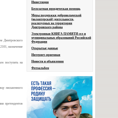
Инвестиции
Бесплатная юридическая помощь
Меры поддержки добровольческой
(волонтерской) деятельности,
реализуемых на территории
Дмитровского района
Электронная КНИГА ПАМЯТИ сел и
муниципальных образований Российской
ом Дмитровского
Федерации
101, назначение
Открытые данные
Интернет-приемная
Новости и объявления
ен поступить на
Фотоальбом
авцу письменного
нии претендентов