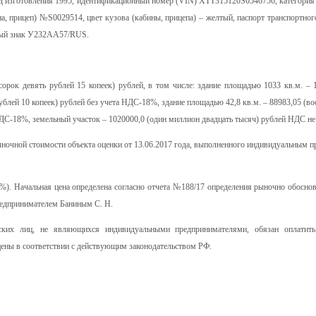
од изготовления 1995, идентификационный номер (VIN) ХТТ315120S0546756, категория 
а, прицеп) №S0029514, цвет кузова (кабины, прицепа) – желтый, паспорт транспортног
ный знак У232АА57/RUS.
сорок девять рублей 15 копеек) рублей, в том числе: здание площадью 1033 кв.м. – 
ублей 10 копеек) рублей без учета НДС-18%, здание площадью 42,8 кв.м. – 88983,05 (в
НДС-18%, земельный участок – 1020000,0 (один миллион двадцать тысяч) рублей НДС не 
рыночной стоимости объекта оценки от 13.06.2017 года, выполненного индивидуальным 
8%). Начальная цена определена согласно отчета №188/17 определения рыночно обосно
редпринимателем Баниным С. Н.
ских лиц, не являющихся индивидуальными предпринимателями, обязан оплатить
ены в соответствии с действующим законодательством РФ.