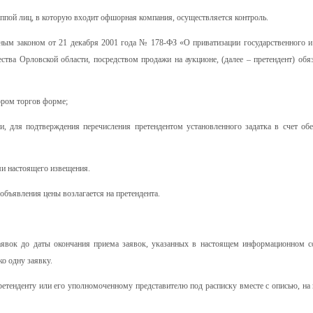
ппой лиц, в которую входит офшорная компания, осуществляется контроль.
ьным законом от 21 декабря 2001 года № 178-ФЗ «О приватизации государственного 
тва Орловской области, посредством продажи на аукционе, (далее – претендент) обя
ором торгов форме;
и, для подтверждения перечисления претендентом установленного задатка в счет об
ми настоящего извещения.
 объявления цены возлагается на претендента.
заявок до даты окончания приема заявок, указанных в настоящем информационном с
ко одну заявку.
ретенденту или его уполномоченному представителю под расписку вместе с описью, на 