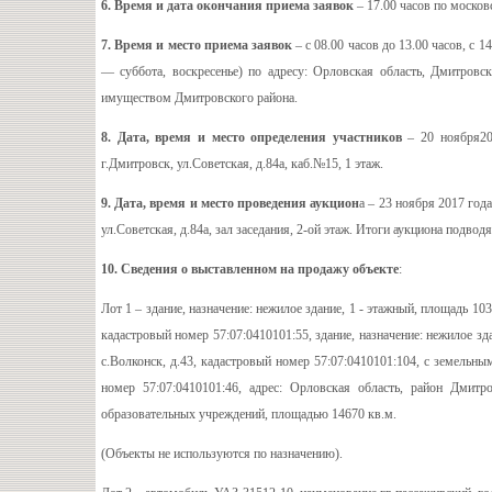
6. Время и дата окончания приема заявок
– 17.00 часов по москов
7. Время и место приема заявок
– с 08.00 часов до 13.00 часов, с 
— суббота, воскресенье) по адресу: Орловская область, Дмитровс
имуществом Дмитровского района.
8. Дата, время и место определения участников
– 20 ноября201
г.Дмитровск, ул.Советская, д.84а, каб.№15, 1 этаж.
9. Дата, время и место проведения аукцион
а – 23 ноября 2017 год
ул.Советская, д.84а, зал заседания, 2-ой этаж. Итоги аукциона подвод
10. Сведения о выставленном на продажу объекте
:
Лот 1 – здание, назначение: нежилое здание, 1 - этажный, площадь 103
кадастровый номер 57:07:0410101:55, здание, назначение: нежилое зд
с.Волконск, д.43, кадастровый номер 57:07:0410101:104, с земельн
номер 57:07:0410101:46, адрес: Орловская область, район Дмитро
образовательных учреждений, площадью 14670 кв.м.
(Объекты не используются по назначению).