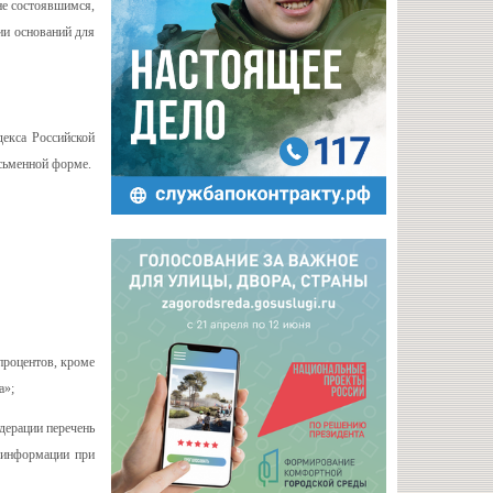
 не состоявшимся,
ии оснований для
декса Российской
исьменной форме.
процентов, кроме
а»;
дерации перечень
 информации при