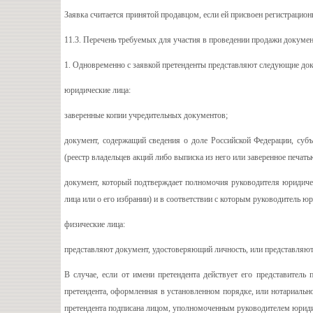
Заявка считается принятой продавцом, если ей присвоен регистрацион
11.3. Перечень требуемых для участия в проведении продажи докуме
1. Одновременно с заявкой претенденты представляют следующие до
юридические лица:
заверенные копии учредительных документов;
документ, содержащий сведения о доле Российской Федерации, суб
(реестр владельцев акций либо выписка из него или заверенное печат
документ, который подтверждает полномочия руководителя юридичес
лица или о его избрании) и в соответствии с которым руководитель ю
физические лица:
представляют документ, удостоверяющий личность, или представляют 
В случае, если от имени претендента действует его представитель
претендента, оформленная в установленном порядке, или нотариально 
претендента подписана лицом, уполномоченным руководителем юриди