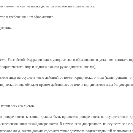
ный номер, о чем на заявке делается соответствующая отметка.
нтов и требования к их оформлению:
кументы:
ъекта Российской Федерации или муниципального образования в уставном капитале ю
ью юридического лица и подписанное его руководителем письмо);
кого лица на осуществление действий от имени юридического лица (копия решения о 
ридического лица обладает правом действовать от имени юридического лица без доверенн
копии всех его листов.
 по доверенности, к заявке должна быть приложена доверенность на осуществление д
заверенная копия такой доверенности. В случае, если доверенность на осуществление д
ческого лица, заявка должна содержать также документ, подтверждающий полномочия э