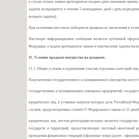
в случае отзыва заявки претендентом позднее даты окончания приема 
задаток возвращается в течение 5 календарных дней с даты подведен
возврата задатка);
При уклонении или отказе победителя аукциона от заключения в уста
Настоящее информационное сообщение является публичной офертой 
Федерации, а подача претендентов заявки и перечисление задатка явл
11. Условия продажи имущества на аукционе.
11.1. Общие условия и ограничения участия отдельных категорий лиц.
Покупателями государственного и муниципального имущества могут 
государственных и муниципальных унитарных предприятий, государс
юридических лиц, в уставном капитале которых доля Российской Фед
случаев, предусмотренных статьей 25 Федерального закона от 21 дек
юридических лиц, местом регистрации которых является государств
государств и территорий, предоставляющих льготный налоговый 
проведении финансовых операций (офшорные зоны) (далее - офшорны