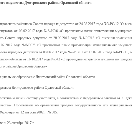
ого имущества Дмитровского района Орловской области
тровского районного Совета народных депутатов от 24.08.2017 года №3-РС/12 "О внес
епутатов от 08.02.2017 года №6-РС/6 «О прогнозном плане приватизации муниципал
го Совета народных депутатов от 28.09.2017 года №1-РС/13 «О внесении изменения
8.02.2017 года №6-РС/6 «О прогнозном плане приватизации муниципального имущест
ета народных депутатов от 08.06.2017 года №7-РС/10, от 13.07.2017 года №6-РС/11, от
вской области от 16.10.2017 года №342 «О проведении открытого аукциона по продаж
ого района Орловской области»
ципальное образование Дмитровский район Орловской области.
еством Дмитровского района Орловской области.
ложений о цене и составу участников, в соответствии с Федеральным законом от 21 дек
щества», Положением об организации продажи государственного или муниципально
едерации от 12 августа 2002 г. № 585.
ени 23 октября 2017 г.