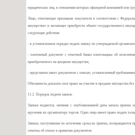
юридических лиц, в отношении которых офшорной компанией или гру
Лицо, отвечающее признакам покупателя в соответствии с Федерал
имущества» и желающее приобрести объект государственного имущес
следующие действия:
- в установленном порядке подать заявку по утверждаемой организат
- платежный документ с отметкой банка плательщика об исполнени
приобретаемого на аукционе имущества;
- представить пакет документов с описью, установленный требования
Обязанность доказать свое право на участие в продаже имущества без
11.2. Порядок подачи заявок.
Заявки подаются, начиная с опубликованной даты начала приема 
вручения их организатору торгов. Одно лицо имеет право подать толь
Заявки, поступившие по истечении срока их приема, возвращаются п
отметка об отказе в принятии документов.