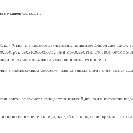
ия в аукционе составляет:
й области (Отдел по управлению муниципальным имуществом Дмитровским имуществ
54020001 р/сч.40302810300003000112, ИНН 5707002330, КПП 570701001, ОКТМО 54612
 определения участников аукциона, указанного в настоящем извещении.
нный в информационном сообщение, является выписка с этого счета. Задаток долж
явок, задаток возвращается претенденту не позднее 5 дней со дня поступления прод
к возвращается в течение 5 календарных дней со дня подписания протокола о призна