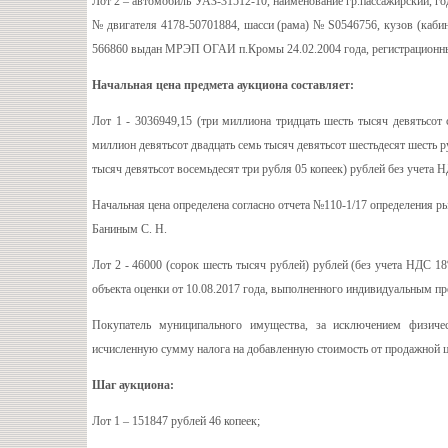
Лот 2 – автомобиль УАЗ-31512-10, наименование гр.пассажирский, г
№ двигателя 4178-50701884, шасси (рама) № S0546756, кузов (кабин
566860 выдан МРЭП ОГАИ п.Кромы 24.02.2004 года, регистрацион
Начальная цена предмета аукциона составляет:
Лот 1 - 3036949,15 (три миллиона тридцать шесть тысяч девятьсот 
миллион девятьсот двадцать семь тысяч девятьсот шестьдесят шесть р
тысяч девятьсот восемьдесят три рубля 05 копеек) рублей без учета 
Начальная цена определена согласно отчета №110-1/17 определения 
Баниным С. Н.
Лот 2 - 46000 (сорок шесть тысяч рублей) рублей (без учета НДС 1
объекта оценки от 10.08.2017 года, выполненного индивидуальным п
Покупатель муниципального имущества, за исключением физиче
исчисленную сумму налога на добавленную стоимость от продажной ц
Шаг аукциона:
Лот 1 – 151847 рублей 46 копеек;