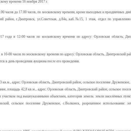
скому времени 16 ноября 2017 г.
14.00 часов до 17.00 часов, по московскому времени, кроме выходных и праздничных дн
кий район, г.Дмитровск, ул.Советская, д.84а, каб.№15, 1 этаж, отдел по управлен
7 года в 12-00 часов по московскому времени по адресу: Орловская область, Дми
а в 10-00 часов по московскому времени по адресу: Орловская область, Дмитровский ра
ятся в день проведения аукциона после его проведения.
3 кв.м., адрес: Орловская область, Дмитровский район, сельское поселение Друженское, 
ание, площадь 42,8 кв.м., адрес: Орловская область, Дмитровский район, сельское посе
ым участком под вышеуказанными объектами, категория земель: земли населённых пунк
вский, сельское поселение Друженское, с.Волконск, разрешенное использование: з