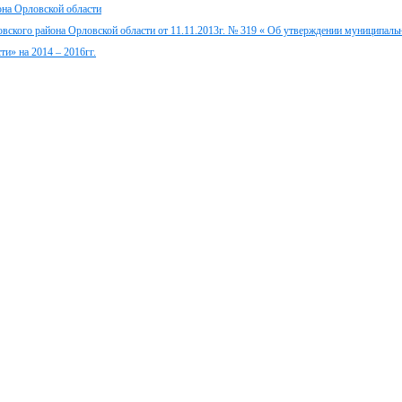
она Орловской области
овского района Орловской области от 11.11.2013г. № 319 « Об утверждении муниципал
и» на 2014 – 2016гг.