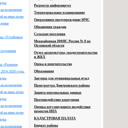
ядка
Росреестр информирует
 на возмещение
Территориальное планирование
ий на иные цели»
Оперативное предупреждение МЧС
ждении
Обращения граждан
Сельские поселения
ммы «Устойчивое
Межрайонная ИФНС России № 8 по
Орловской области
асходования
Отдел архитектуры, градостроительства
и ЖКХ
Опека и попечительство
мы «Развитие
Образование
 2014-2020 годы.
ядка
Закупки для муниципальных нужд
 на возмещение
Прокуратура Дмитровского района
ий на иные цели»
Защита персональных данных
ядка
Противодействие коррупции
 на возмещение
Оценка регулирующего воздействия
проектов НПА
ий на иные цели»
КАДАСТРОВАЯ ПАЛАТА
ядка
Бюджет района
 на возмещение