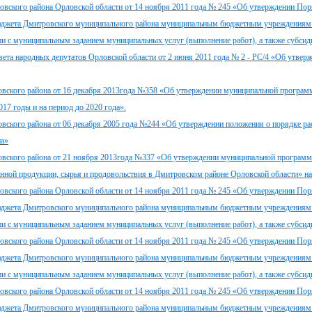
овского района Орловской области от 14 ноября 2011 года № 245 «Об утверждении Пор
 бюджета Дмитровского муниципального района муниципальным бюджетным учреждениям
ии с муниципальным заданием муниципальных услуг (выполнение работ), а также субсид
ета народных депутатов Орловской области от 2 июня 2011 года № 2 - РС/4 «Об утвер
овского района от 16 декабря 2013года №358 «Об утверждении муниципальной програ
17 годы и на период до 2020 года».
вского района от 06 декабря 2005 года №244 «Об утверждении положения о порядке р
на»
овского района от 21 ноября 2013года №337 «Об утверждении муниципальной програм
венной продукции, сырья и продовольствия в Дмитровском районе Орловской области» на
овского района Орловской области от 14 ноября 2011 года № 245 «Об утверждении Пор
 бюджета Дмитровского муниципального района муниципальным бюджетным учреждениям
ии с муниципальным заданием муниципальных услуг (выполнение работ), а также субсид
овского района Орловской области от 14 ноября 2011 года № 245 «Об утверждении Пор
 бюджета Дмитровского муниципального района муниципальным бюджетным учреждениям
ии с муниципальным заданием муниципальных услуг (выполнение работ), а также субсид
овского района Орловской области от 14 ноября 2011 года № 245 «Об утверждении Пор
 бюджета Дмитровского муниципального района муниципальным бюджетным учреждениям