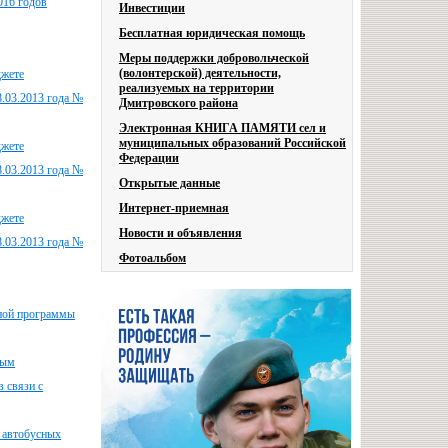
016 годов
Инвестиции
Бесплатная юридическая помощь
Меры поддержки добровольческой
(волонтерской) деятельности,
джете
реализуемых на территории
8.03.2013 года №
Дмитровского района
Электронная КНИГА ПАМЯТИ сел и
муниципальных образований Российской
джете
Федерации
8.03.2013 года №
Открытые данные
Интернет-приемная
джете
Новости и объявления
8.03.2013 года №
Фотоальбом
ьной программы
ным
 связи с
х автобусных