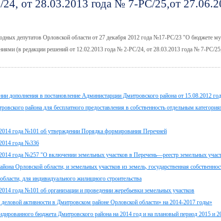
24, от 28.03.2013 года № 7-РС/25,от 27.06.
одных депутатов Орловской области от 27 декабря 2012 года №17-РС/23 "О бюджете м
ениями (в редакции решений от 12.02.2013 года № 2-РС/24, от 28.03.2013 года № 7-РС/25
нии дополнения в постановление Администарции Дмитровского района от 15.08.2012 го
ровского района для бесплатного предоставления в собственность отдельным категория
.2014 года №101 об утверждении Порядка формирования Перечней
.2014 года №336
2014 года №257 "О включении земельных участков в Перечень—реестр земельных участ
она Орловской области, и земельных участков из земель, государственная собственност
 области, для индивидуального жилищного строительства
2014 года №101 об организации и проведении жеребьевки земельных участков
деловой активности в Дмитровском районе Орловской области» на 2014-2017 годы»
идированного бюджета Дмитровского района на 2014 год и на плановый период 2015 и 2