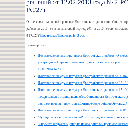
решений от 12.02.2013 года № 2-РС/
РС/27)
О внесении изменений в решение Дмитровского районного Совета нар
района на 2013 год и на плановый период 2014 и 2015 годов" с измен
8-РС/27)
/files/uploads/files/reshenie_3.doc
В этом разделе:
Постановление администарции Дмитровского района "О внесе
утверждении Перечня земельных участков на территории Дмит
17.03.2014 №70
Постановление администрации Дмитровского района от 09.04
Постановление администрации Дмитровского района от 23.12
Постановление администрации Дмитровского района от 17.10.
находящихся в муниципальной собственности Дмитровского рай
разграничена, на территории Дмитровского района Орловской
Постановление администрации Дмитровского района от 09.04.
Муниципальной программы «Развитие предпринимательства и 
О проекте бюджета муниципального района и прогнозе консол