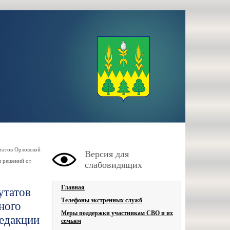
татов Орловской
Версия для
и решений от
слабовидящих
Главная
утатов
Телефоны экстренных служб
ного
Меры поддержки участникам СВО и их
редакции
семьям