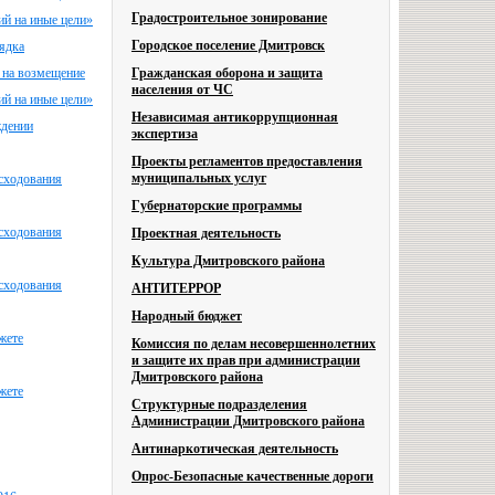
Градостроительное зонирование
ий на иные цели»
Городское поселение Дмитровск
ядка
 на возмещение
Гражданская оборона и защита
населения от ЧС
ий на иные цели»
Независимая антикоррупционная
ждении
экспертиза
Проекты регламентов предоставления
муниципальных услуг
асходования
Губернаторские программы
асходования
Проектная деятельность
Культура Дмитровского района
асходования
АНТИТЕРРОР
Народный бюджет
жете
Комиссия по делам несовершеннолетних
и защите их прав при администрации
Дмитровского района
жете
Структурные подразделения
Администрации Дмитровского района
Антинаркотическая деятельность
Опрос-Безопасные качественные дороги