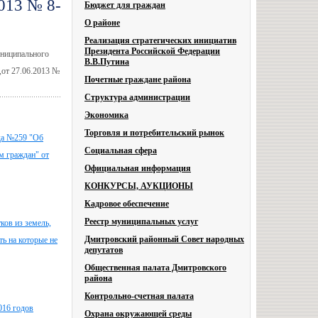
2013 № 8-
Бюджет для граждан
О районе
Реализация стратегических инициатив
Президента Российской Федерации
униципального
В.В.Путина
,от 27.06.2013 №
Почетные граждане района
Структура администрации
Экономика
Торговля и потребительский рынок
да №259 "Об
Социальная сфера
м граждан" от
Официальная информация
КОНКУРСЫ, АУКЦИОНЫ
Кадровое обеспечение
Реестр муниципальных услуг
ков из земель,
Дмитровский районный Совет народных
ь на которые не
депутатов
Общественная палата Дмитровского
района
Контрольно-счетная палата
016 годов
Охрана окружающей среды