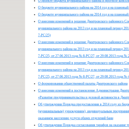
О проекте бюджета муниципального района и прогнозе консол
О бюджете муниципального района на 2014 год и на плановый
О бюджете муниципального района на 2014 год и на плановый
О внесении изменений в решение Дмитровского районного Со
муниципального района на 2013 год и на плановый период 201
7-РС/25)
О внесении изменений в решение Дмитровского районного Со
муниципального района на 2013 год и на плановый период 201
7-РС/25, от 27.06.2013 года № 8-РС/27, от 29.08.2013 года № 
О внесении изменений в решение Дмитровского районного Со
муниципального района на 2013 год и на плановый период 201
7-РС/25, от 27.06.2013 года № 8-РС/27, от 29.08.2013 года № 
О формировании общественной палаты Дмитровского района
О внесении изменений в постановление Администрации Дмитр
«Развитие предпринимательства и деловой активности в Дмит
Об утверждении Порядка предоставления в 2014 году из бюд
(муниципальным) учреждениям), индивидуальным предпринима
оказанием населению услуги общих отделений бани
Об утверждении Порядка согласования тарифов на оказание т