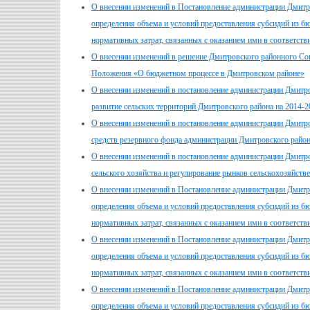
О внесении изменений в Постановление администрации Дмитр
определения объема и условий предоставления субсидий из
нормативных затрат, связанных с оказанием ими в соответств
О внесении изменений в решение Дмитровского районного Сов
Положения «О бюджетном процессе в Дмитровском районе»
О внесении изменений в постановление администрации Дмитр
развитие сельских территорий Дмитровского района на 2014-20
О внесении изменений в постановление администрации Дмитро
средств резервного фонда администрации Дмитровского райо
О внесении изменений в постановление администрации Дмитр
сельского хозяйства и регулирование рынков сельскохозяйст
О внесении изменений в Постановление администрации Дмитр
определения объема и условий предоставления субсидий из
нормативных затрат, связанных с оказанием ими в соответств
О внесении изменений в Постановление администрации Дмитр
определения объема и условий предоставления субсидий из
нормативных затрат, связанных с оказанием ими в соответств
О внесении изменений в Постановление администрации Дмитр
определения объема и условий предоставления субсидий из