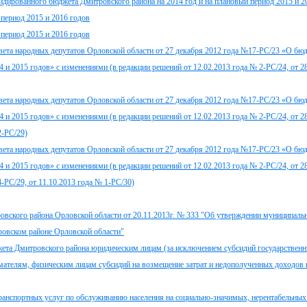
идированного бюджета Дмитровского района на 2014 год и на плановый период 2015 и 2
 период 2015 и 2016 годов
 период 2015 и 2016 годов
вета народных депутатов Орловской области от 27 декабря 2012 года №17-РС/23 «О бю
4 и 2015 годов» с изменениями (в редакции решений от 12.02.2013 года № 2-РС/24, от 2
вета народных депутатов Орловской области от 27 декабря 2012 года №17-РС/23 «О бю
4 и 2015 годов» с изменениями (в редакции решений от 12.02.2013 года № 2-РС/24, от 2
2-РС/29)
вета народных депутатов Орловской области от 27 декабря 2012 года №17-РС/23 «О бю
4 и 2015 годов» с изменениями (в редакции решений от 12.02.2013 года № 2-РС/24, от 2
4-РС/29, от 11.10.2013 года № 1-РС/30)
овского района Орловской области от 20.11.2013г. № 333 "Об утверждении муниципал
ровском районе Орловской области"
жета Дмитровского района юридическим лицам (за исключением субсидий государствен
телям, физическим лицам субсидий на возмещение затрат и недополученных доходов в
ранспортных услуг по обслуживанию населения на социально-значимых, нерентабельны