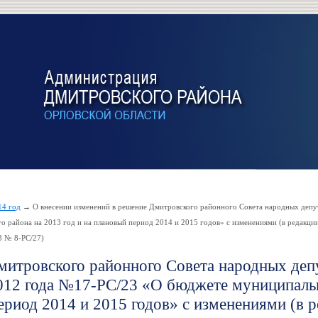
14 год
→ О внесении изменений в решение Дмитровского районного Совета народных депу
 района на 2013 год и на плановый период 2014 и 2015 годов» с изменениями (в редакци
3 № 8-РС/27)
митровского районного Совета народных деп
2012 года №17-РС/23 «О бюджете муниципаль
период 2014 и 2015 годов» с изменениями (в 