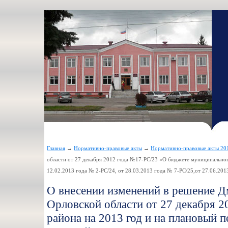
Главная
→
Нормативно-правовые акты
→
Нормативно-правовые акты 20
области от 27 декабря 2012 года №17-РС/23 «О бюджете муниципального
12.02.2013 года № 2-РС/24, от 28.03.2013 года № 7-РС/25,от 27.06.201
О внесении изменений в решение Д
Орловской области от 27 декабря 
района на 2013 год и на плановый 