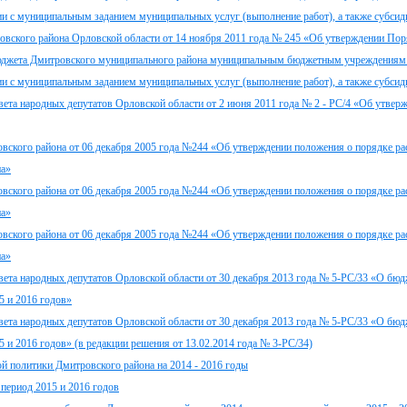
ии с муниципальным заданием муниципальных услуг (выполнение работ), а также субсид
овского района Орловской области от 14 ноября 2011 года № 245 «Об утверждении Пор
 бюджета Дмитровского муниципального района муниципальным бюджетным учреждениям
ии с муниципальным заданием муниципальных услуг (выполнение работ), а также субсид
ета народных депутатов Орловской области от 2 июня 2011 года № 2 - РС/4 «Об утвер
вского района от 06 декабря 2005 года №244 «Об утверждении положения о порядке р
на»
вского района от 06 декабря 2005 года №244 «Об утверждении положения о порядке р
на»
вского района от 06 декабря 2005 года №244 «Об утверждении положения о порядке р
на»
ета народных депутатов Орловской области от 30 декабря 2013 года № 5-РС/33 «О бюд
5 и 2016 годов»
ета народных депутатов Орловской области от 30 декабря 2013 года № 5-РС/33 «О бюд
5 и 2016 годов» (в редакции решения от 13.02.2014 года № 3-РС/34)
й политики Дмитровского района на 2014 - 2016 годы
 период 2015 и 2016 годов