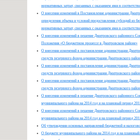
нормативных затрат, связанных с оказанием ими в соответств
О внесении изменений в Постановление администрации Дмитр
определения объема и условий предоставления субсидий из
нормативных затрат, связанных с оказанием ими в соответств
О внесении изменений в решение Дмитровского районного Сов
Положения «О бюджетном процессе в Дмитровском районе»
О внесении изменений в постановление администрации Дмитро
средств резервного фонда администрации Дмитровского райо
О внесении изменений в постановление администрации Дмитро
средств резервного фонда администрации Дмитровского райо
О внесении изменений в постановление администрации Дмитро
средств резервного фонда администрации Дмитровского райо
О внесении изменений в решение Дмитровского районного Сов
муниципального района на 2014 год и на плановый период 201
О внесении изменений в решение Дмитровского районного Сов
муниципального района на 2014 год и на плановый период 201
Об утверждении основных направлений бюджетной и налогово
О бюджете муниципального района на 2014 год и на плановый