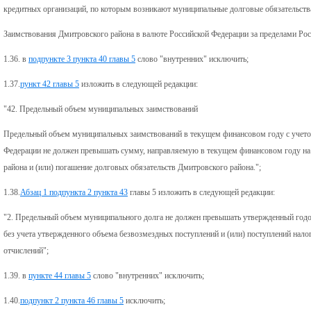
кредитных организаций, по которым возникают муниципальные долговые обязательств
Заимствования Дмитровского района в валюте Российской Федерации за пределами Рос
1.36. в
подпункте 3 пункта 40 главы 5
слово "внутренних" исключить;
1.37.
пункт 42 главы 5
изложить в следующей редакции:
"42. Предельный объем муниципальных заимствований
Предельный объем муниципальных заимствований в текущем финансовом году с уче
Федерации не должен превышать сумму, направляемую в текущем финансовом году на
района и (или) погашение долговых обязательств Дмитровского района.";
1.38.
Абзац 1 подпункта 2 пункта 43
главы 5 изложить в следующей редакции:
"2. Предельный объем муниципального долга не должен превышать утвержденный год
без учета утвержденного объема безвозмездных поступлений и (или) поступлений на
отчислений";
1.39. в
пункте 44 главы 5
слово "внутренних" исключить;
1.40.
подпункт 2 пункта 46 главы 5
исключить;