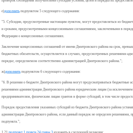
проверок соблюдения получателями субсидий условий, целей и порядка их предоставле
е)
дополнить
подпунктом 5 следующего содержания:
"5. Субсидии, предусмотренные настоящим пунктом, могут предоставляться из бюджет
и сроками, предусмотренными концессионными соглашениями, заключенными в порядк
Федерации о концессионных соглашениях.
Заключение концессионных соглашений от имени Дмитровского района на срок, прев
бюджетных обязательств, осуществляется в случаях, предусмотренных решениями ад
порядке, определяемом соответственно администрацией Дмитровского района.";
ж)
дополнить
подпунктом 6 следующего содержания:
"6. В решении о бюджете Дмитровского района могут предусматриваться бюджетные асс
решениями администрации Дмитровского района юридическим лицам (за исключением
предпринимателям, физическим лицам грантов в форме субсидий, в том числе предост
Порядок предоставления указанных субсидий из бюджета Дмитровского района устан
администрации Дмитровского района, если данный порядок не определен решениями,
подпункта.";
1.21.
подпункт 1 пункта 24 главы 3
изложить в следующей редакции: