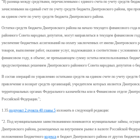
"8) разница между средствами, перечисленными с единого счета по учету средств бюдж
зачисленными на единый счет по учету средств бюджета Дмитровского района, при про
на едином счете по учету средств бюджета Дмитровского района.
Остатки средств бюджета Дмитровского района на начало текущего финансового года
районного Совета народных депутатов, могут направляться в текущем финансовом год
увеличение бюджетных ассигнований на оплату заключенных от имени Дмитровского р
товаров, выполнение работ, оказание услуг, подлежавших в соответствии с условиями
финансовом году, в объеме, не превышающем сумму остатка неиспользованных бюджетн
предусмотренных решением Дмитровского районного Совета народных депутатов о бю
В состав операций по управлению остатками средств на едином счете по учету средст
привлечение и возврат средств организаций, учредителем которых является Дмитровск
территориальных органах Федерального казначейства или в Финансовом отделе Дмитров
Российской Федерации.";
1.35.
подпункт 2 пункта 40 главы 5
изложить в следующей редакции:
"2. Под муниципальными заимствованиями понимаются муниципальные займы, осущес
Дмитровского района, размещаемых на внутреннем рынке в валюте Российской Федерац
положениями Бюджетного
кодекса
в бюджет Дмитровского района от других бюджетов