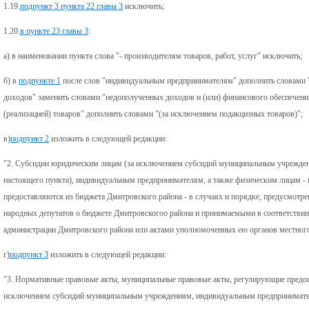
1.19.
подпункт 3 пункта 22 главы 3
исключить;
1.20.
в пункте 23 главы 3
:
а) в наименовании пункта слова "- производителям товаров, работ, услуг" исключить;
б) в
подпункте 1
после слов "индивидуальным предпринимателям" дополнить словами "а
доходов" заменить словами "недополученных доходов и (или) финансового обеспечения
(реализацией) товаров" дополнить словами "(за исключением подакцизных товаров)";
в)
подпункт 2
изложить в следующей редакции:
"2. Субсидии юридическим лицам (за исключением субсидий муниципальным учреждени
настоящего пункта), индивидуальным предпринимателям, а также физическим лицам - п
предоставляются из бюджета Дмитровского района - в случаях и порядке, предусмот
народных депутатов о бюджете Дмитровскогоо района и принимаемыми в соответстви
администрации Дмитровского района или актами уполномоченных ею органов местного
г)
подпункт 3
изложить в следующей редакции:
"3. Нормативные правовые акты, муниципальные правовые акты, регулирующие предос
исключением субсидий муниципальным учреждениям, индивидуальным предпринимател