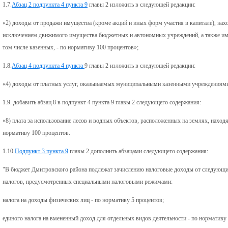
1.7.
Абзац 2 подпункта 4 пункта 9
главы 2 изложить в следующей редакции:
«2) доходы от продажи имущества (кроме акций и иных форм участия в капитале), нах
исключением движимого имущества бюджетных и автономных учреждений, а также им
том числе казенных, - по нормативу 100 процентов»;
1.8.
Абзац 4 подпункта 4 пункта
9 главы 2 изложить в следующей редакции:
«4) доходы от платных услуг, оказываемых муниципальными казенными учреждениям
1.9. добавить абзац 8 в подпункт 4 пункта 9 главы 2 следующего содержания:
«8) плата за использование лесов и водных объектов, расположенных на землях, наход
нормативу 100 процентов.
1.10.
Подпункт 3 пункта 9
главы 2 дополнить абзацами следующего содержания:
"В бюджет Дмитровского района подлежат зачислению налоговые доходы от следующих
налогов, предусмотренных специальными налоговыми режимами:
налога на доходы физических лиц - по нормативу 5 процентов;
единого налога на вмененный доход для отдельных видов деятельности - по нормативу