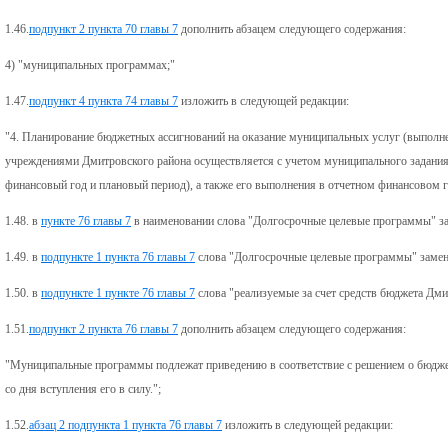
1.46.
подпункт 2 пункта 70 главы 7
дополнить абзацем следующего содержания:
4) "муниципальных программах;"
1.47.
подпункт 4 пункта 74 главы 7
изложить в следующей редакции:
"4. Планирование бюджетных ассигнований на оказание муниципальных услуг (выпол
учреждениями Дмитровского района осуществляется с учетом муниципального задания
финансовый год и плановый период), а также его выполнения в отчетном финансовом г
1.48. в
пункте 76 главы 7
в наименовании слова "Долгосрочные целевые программы" з
1.49. в
подпункте 1 пункта 76 главы 7
слова "Долгосрочные целевые программы" заме
1.50. в
подпункте 1 пункте 76 главы 7
слова "реализуемые за счет средств бюджета Дми
1.51.
подпункт 2 пункта 76 главы 7
дополнить абзацем следующего содержания:
"Муниципальные программы подлежат приведению в соответствие с решением о бюджет
со дня вступления его в силу.";
1.52.
абзац 2 подпункта 1 пункта 76 главы 7
изложить в следующей редакции: