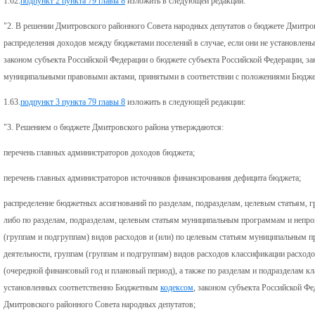
1.62.
подпункт 2 пункта 79 главы 8
изложить в следующей редакции:
"2. В решении Дмитровского районного Совета народных депутатов о бюджете Дмитро
распределения доходов между бюджетами поселений в случае, если они не установле
законом субъекта Российской Федерации о бюджете субъекта Российской Федерации, за
муниципальными правовыми актами, принятыми в соответствии с положениями Бюдж
1.63.
подпункт 3 пункта 79 главы 8
изложить в следующей редакции:
"3. Решением о бюджете Дмитровского района утверждаются:
перечень главных администраторов доходов бюджета;
перечень главных администраторов источников финансирования дефицита бюджета;
распределение бюджетных ассигнований по разделам, подразделам, целевым статьям, 
либо по разделам, подразделам, целевым статьям муниципальным программам и непр
(группам и подгруппам) видов расходов и (или) по целевым статьям муниципальным
деятельности, группам (группам и подгруппам) видов расходов классификации расход
(очередной финансовый год и плановый период), а также по разделам и подразделам к
установленных соответственно Бюджетным
кодексом
, законом субъекта Российской 
Дмитровского районного Совета народных депутатов;