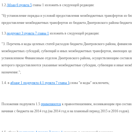
1.2.
Абзац 6 пункта 5
главы 1 изложить в следующей редакции:
"6) установление порядка и условий предоставления межбюджетных трансфертов из б
предоставление межбюджетных трансфертов из бюджета Дмитровского района бюджета
1.3.
подпункт 3 пункта 7 главы 1
изложить в следующей редакции:
"3. Перечень и коды целевых статей расходов бюджета Дмитровского района, финансов
межбюджетных субсидий, субвенций и иных межбюджетных трансфертов, имеющих целе
установленном Финансовым отделом Дмитровского района, осуществляющим составлен
которого предоставляются указанные межбюджетные субсидии, субвенции и иные ме
назначение.";
1.4. в
абзаце 1 подпункта 4.1 пункта 7 главы 1
слова "и коды" исключить;
Положения подпункта 1.5
применяются
к правоотношениям, возникающим при составл
начиная с бюджета на 2014 год (на 2014 год и на плановый период 2015 и 2016 годов).