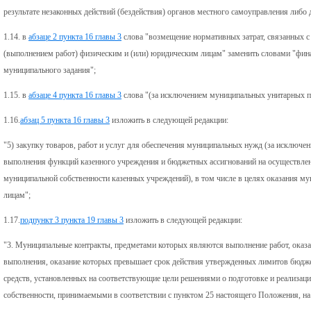
результате незаконных действий (бездействия) органов местного самоуправления либо 
1.14. в
абзаце 2 пункта 16 главы 3
слова "возмещение нормативных затрат, связанных 
(выполнением работ) физическим и (или) юридическим лицам" заменить словами "фин
муниципального задания";
1.15. в
абзаце 4 пункта 16 главы 3
слова "(за исключением муниципальных унитарных п
1.16.
абзац 5 пункта 16 главы 3
изложить в следующей редакции:
"5) закупку товаров, работ и услуг для обеспечения муниципальных нужд (за исключе
выполнения функций казенного учреждения и бюджетных ассигнований на осуществле
муниципальной собственности казенных учреждений), в том числе в целях оказания 
лицам";
1.17.
подпункт 3 пункта 19 главы 3
изложить в следующей редакции:
"3. Муниципальные контракты, предметами которых являются выполнение работ, оказан
выполнения, оказание которых превышает срок действия утвержденных лимитов бюдже
средств, установленных на соответствующие цели решениями о подготовке и реализа
собственности, принимаемыми в соответствии с пунктом 25 настоящего Положения, на