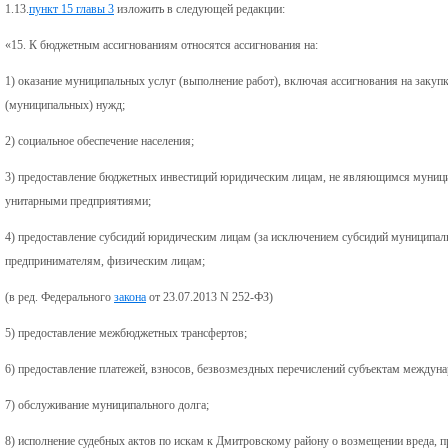
1.13.
пункт 15 главы 3
изложить в следующей редакции:
«15. К бюджетным ассигнованиям относятся ассигнования на:
1) оказание муниципальных услуг (выполнение работ), включая ассигнования на закупк
(муниципальных) нужд;
2) социальное обеспечение населения;
3) предоставление бюджетных инвестиций юридическим лицам, не являющимся муни
унитарными предприятиями;
4) предоставление субсидий юридическим лицам (за исключением субсидий муниципа
предпринимателям, физическим лицам;
(в ред. Федерального
закона
от 23.07.2013 N 252-ФЗ)
5) предоставление межбюджетных трансфертов;
6) предоставление платежей, взносов, безвозмездных перечислений субъектам междуна
7) обслуживание муниципального долга;
8) исполнение судебных актов по искам к Дмитровскому району о возмещении вреда, 