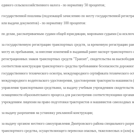
единого сельскохозяйственного налога - по нормативу 50 процентов;
государственной пошлины (подлежащей зачислению по месту государственной регистр
или выдачи документов) - по нормативу 100 процентов:
по делам, рассматриваемым судами общей юрисдикции, мировыми судьями (за исключ
за государственную регистрацию транспортных средств, за временную регистрацию ран
месту их пребывания, за внесение изменений в выданный ранее паспорт транспортного 
регистрационных знаков транспортных средств "Транзит", свидетельства на высвободив
соответствии конструкции транспортного средства требованиям безопасности дорожно
государственного технического осмотра, международного сертификата технического ос
международного водительского удостоверения, удостоверения тракториста-машиниста (
управления транспортными средствами, за выдачу учебным учреждениям свидетельства
оснащенности образовательного процесса для рассмотрения соответствующими органам
учреждениям лицензии на право подготовки трактористов и машинистов самоходных 
за выдачу разрешения на установку рекламной конструкции;
за выдачу органом местного самоуправления Дмитровского района специального разре
транспортного средства, осуществляющего перевозки опасных, тяжеловесных и (или) 