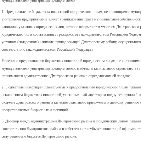
муниципальными унитарными предприятиями
1. Предоставление бюджетных инвестиций юридическим лицам, не являющимся муни
унитарными предприятиями, влечет возникновение права муниципальной собственности
капиталов указанных юридических лиц, которое оформляется участием Дмитровского р
юридических лиц в соответствии с гражданским законодательством Российской Федер
уставном (складочном) капитале, принадлежащей Дмитровскому району, осуществляетс
соответствии с законодательством Российской Федерации.
Решения о предоставлении бюджетных инвестиций юридическим лицам, не являющим
муниципальными унитарными предприятиями, в объекты капитального строительства за
принимаются администрацией Дмитровского района в определяемом ей порядке.
2. Бюджетные инвестиции, планируемые к предоставлению юридическим лицам, указанн
исключением бюджетных инвестиций, указанных в абзаце втором подпункта пункта 1 н
бюджете Дмитровского района в качестве отдельного приложения к данному решению с
предоставляемых бюджетных инвестиций.
3. Договор между администрацией Дмитровского района и юридическим лицом, указанн
соответственно Дмитровского района в собственности субъекта инвестиций оформляется
силу решения о бюджете Дмитровского района.