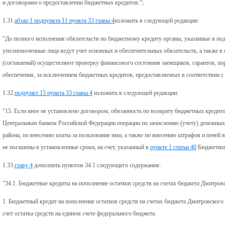
и договорами о предоставлении бюджетных кредитов.";
1.31.
абзац 1 подпункта 11 пункта 33 главы 4
изложить в следующей редакции:
"До полного исполнения обязательств по бюджетному кредиту органы, указанные в под
уполномоченные лица ведут учет основных и обеспечительных обязательств, а также в
(соглашений) осуществляют проверку финансового состояния заемщиков, гарантов, по
обеспечения, за исключением бюджетных кредитов, предоставляемых в соответствии с
1.32.
подпункт 15 пункта 33 главы 4
изложить в следующей редакции:
"15. Если иное не установлено договором, обязанность по возврату бюджетных кредит
Центральным банком Российской Федерации операции по зачислению (учету) денежных
района, по внесению платы за пользование ими, а также по внесению штрафов и пеней 
не погашены в установленные сроки, на счет, указанный в
пункте 1 статьи 40
Бюджетного
1.33.
главу 4
дополнить пунктом 34.1 следующего содержания:
"34.1. Бюджетные кредиты на пополнение остатков средств на счетах бюджета Дмитров
1. Бюджетный кредит на пополнение остатков средств на счетах бюджета Дмитровского
счет остатка средств на едином счете федерального бюджета.