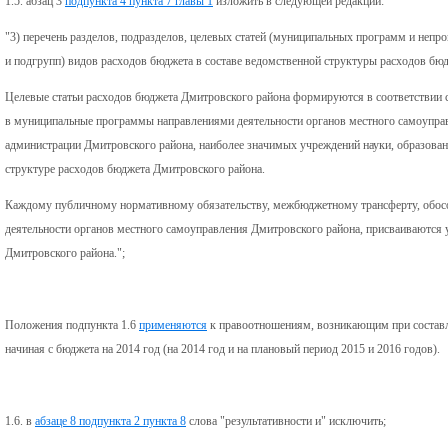
1.5. абзац 3
подпункта 4 пункта 7 главы 1
изложить в следующей редакции:
"3) перечень разделов, подразделов, целевых статей (муниципальных программ и непр
и подгрупп) видов расходов бюджета в составе ведомственной структуры расходов бю
Целевые статьи расходов бюджета Дмитровского района формируются в соответстви
в муниципальные программы направлениями деятельности органов местного самоуправ
администрации Дмитровского района, наиболее значимых учреждений науки, образован
структуре расходов бюджета Дмитровского района.
Каждому публичному нормативному обязательству, межбюджетному трансферту, обосо
деятельности органов местного самоуправления Дмитровского района, присваиваются 
Дмитровского района.";
Положения подпункта 1.6
применяются
к правоотношениям, возникающим при составл
начиная с бюджета на 2014 год (на 2014 год и на плановый период 2015 и 2016 годов).
1.6. в
абзаце 8 подпункта 2 пункта 8
слова "результативности и" исключить;