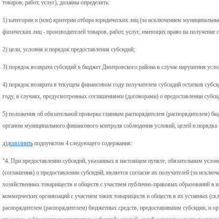
товаров, работ, услуг), должны определять:
1) категории и (или) критерии отбора юридических лиц (за исключением муниципальн
физических лиц - производителей товаров, работ, услуг, имеющих право на получение 
2) цели, условия и порядок предоставления субсидий;
3) порядок возврата субсидий в бюджет Дмитровского района в случае нарушения усло
4) порядок возврата в текущем финансовом году получателем субсидий остатков субс
году, в случаях, предусмотренных соглашениями (договорами) о предоставлении субси
5) положения об обязательной проверке главным распорядителем (распорядителем) б
органом муниципального финансового контроля соблюдения условий, целей и порядка 
д)
дополнить
подпунктом 4 следующего содержания:
"4. При предоставлении субсидий, указанных в настоящем пункте, обязательным усло
(соглашения) о предоставлении субсидий, является согласие их получателей (за искл
хозяйственных товариществ и обществ с участием публично-правовых образований в их
коммерческих организаций с участием таких товариществ и обществ в их уставных (ск
распорядителем (распорядителем) бюджетных средств, предоставившим субсидии, и о