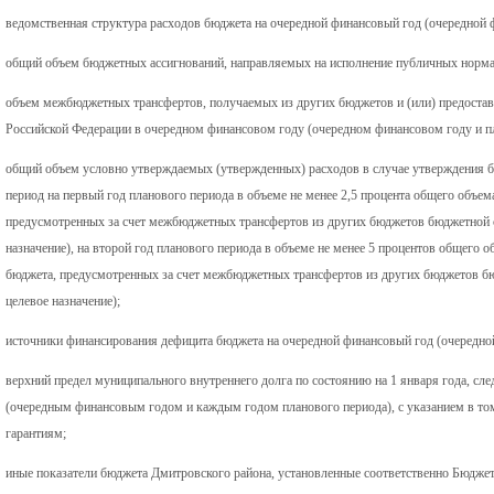
ведомственная структура расходов бюджета на очередной финансовый год (очередной 
общий объем бюджетных ассигнований, направляемых на исполнение публичных норма
объем межбюджетных трансфертов, получаемых из других бюджетов и (или) предост
Российской Федерации в очередном финансовом году (очередном финансовом году и п
общий объем условно утверждаемых (утвержденных) расходов в случае утверждения б
период на первый год планового периода в объеме не менее 2,5 процента общего объем
предусмотренных за счет межбюджетных трансфертов из других бюджетов бюджетной 
назначение), на второй год планового периода в объеме не менее 5 процентов общего о
бюджета, предусмотренных за счет межбюджетных трансфертов из других бюджетов 
целевое назначение);
источники финансирования дефицита бюджета на очередной финансовый год (очередно
верхний предел муниципального внутреннего долга по состоянию на 1 января года, 
(очередным финансовым годом и каждым годом планового периода), с указанием в то
гарантиям;
иные показатели бюджета Дмитровского района, установленные соответственно Бюдж