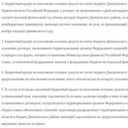
2. Бюджетный кредит на пополнение остатков средств на счетах бюджета Дмитровского
Правительством Российской Федерации, в размере, не превышающем одной двенадцато
соответствующий финансовый год объема доходов бюджета Дмитровского района, за и
межбюджетных трансфертов, имеющих целевое назначение, на срок, не превышающий 30
ноября текущего финансового года.
3. Бюджетный кредит на пополнение остатков средств на счетах бюджета Дмитровского
основании договора, заключаемого территориальным органом Федерального казначейс
в порядке и по форме, которые установлены Министерством финансов Российской Феде
ставке, установленной федеральным законом о федеральном бюджете на очередной фин
4. Бюджетный кредит на пополнение остатков средств на счетах бюджета Дмитровского
предоставления им обеспечения исполнения своего обязательства по возврату указанног
5. В случае если предоставленный бюджетный кредит на пополнение остатков средств н
установленный срок, взыскание задолженности по нему, включая штрафы и пени за нар
установленного договором, осуществляется территориальным органом Федерального каз
сборов и иных обязательных платежей, подлежащих распределению территориальным о
области в бюджет Дмитровского района, имеющий задолженность по предоставленному
нарушение срока его возврата.