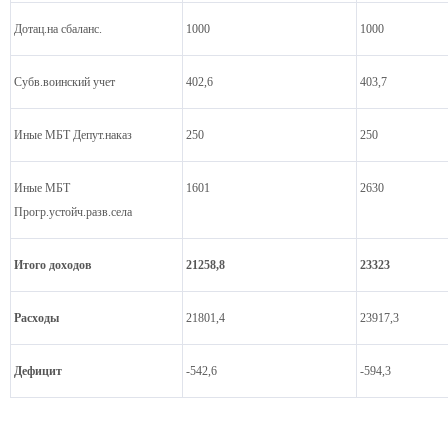
Дотац.на сбаланс.
1000
1000
Субв.воинский учет
402,6
403,7
Иные МБТ Депут.наказ
250
250
Иные МБТ
1601
2630
Прогр.устойч.разв.села
Итого доходов
21258,8
23323
Расходы
21801,4
23917,3
Дефицит
-542,6
-594,3