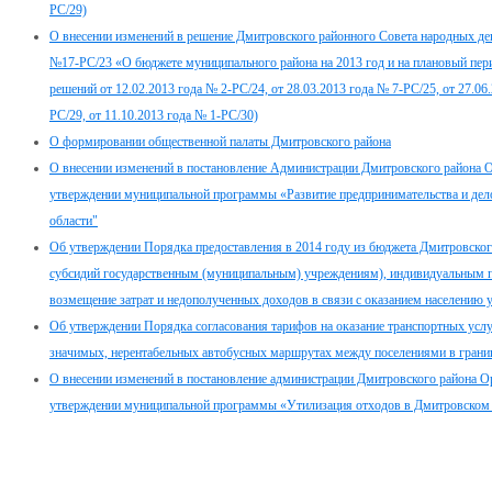
РС/29)
О внесении изменений в решение Дмитровского районного Совета народных деп
№17-РС/23 «О бюджете муниципального района на 2013 год и на плановый пери
решений от 12.02.2013 года № 2-РС/24, от 28.03.2013 года № 7-РС/25, от 27.06
РС/29, от 11.10.2013 года № 1-РС/30)
О формировании общественной палаты Дмитровского района
О внесении изменений в постановление Администрации Дмитровского района Ор
утверждении муниципальной программы «Развитие предпринимательства и дел
области"
Об утверждении Порядка предоставления в 2014 году из бюджета Дмитровско
субсидий государственным (муниципальным) учреждениям), индивидуальным 
возмещение затрат и недополученных доходов в связи с оказанием населению 
Об утверждении Порядка согласования тарифов на оказание транспортных услу
значимых, нерентабельных автобусных маршрутах между поселениями в грани
О внесении изменений в постановление администрации Дмитровского района Ор
утверждении муниципальной программы «Утилизация отходов в Дмитровском р