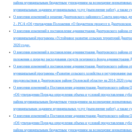
района муниципальным бюджетным учреждениям на возмещение нормативных зат
муниципальным заданием муниципальных услуг (выполнение работ), а также су
О внесении изменений в решение Дмитровского районного Совета народных де
2 - РС/4 «Об утверждении Положения «О бюджетном процессе в Дмитровском
О внесении изменений в постановление администрации Дмитровского района о
муниципальной программы «Устойчивое развитие сельских территорий Дмитров
2020 года».
О внесении изменений в постановление администрации Дмитровского района о
положения о порядке расходования средств резервного фонда администрации 
О внесении изменений в постановление администрации Дмитровского района о
муниципальной программы «Развитие сельского хозяйства и регулирование рын
продовольствия в Дмитровском районе Орловской области» на 2014-2020 годы
О внесении изменений в Постановление администрации Дмитровского района О
«Об утверждении Порядка определения объема и условий предоставления суб
района муниципальным бюджетным учреждениям на возмещение нормативных зат
муниципальным заданием муниципальных услуг (выполнение работ), а также су
О внесении изменений в Постановление администрации Дмитровского района О
«Об утверждении Порядка определения объема и условий предоставления суб
района муниципальным бюджетным учреждениям на возмещение нормативных зат