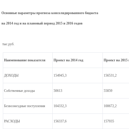
Основные параметры прогноза консолидированного бюджета
на 2014 год и на плановый период 2015 и 2016 годов
тыс.руб.
Наименование показателя
Проект на 2014 год
Проект на 2015 
ДОХОДЫ
154945,3
156531,2
Собственные доходы
50613
55859
Безвозмездные поступления
104332,3
100672,2
РАСХОДЫ
156337,6
157935