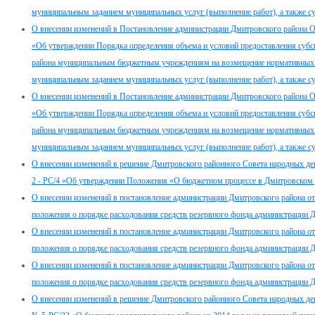
муниципальным заданием муниципальных услуг (выполнение работ), а также су
О внесении изменений в Постановление администрации Дмитровского района О
«Об утверждении Порядка определения объема и условий предоставления суб
района муниципальным бюджетным учреждениям на возмещение нормативных зат
муниципальным заданием муниципальных услуг (выполнение работ), а также су
О внесении изменений в Постановление администрации Дмитровского района О
«Об утверждении Порядка определения объема и условий предоставления суб
района муниципальным бюджетным учреждениям на возмещение нормативных зат
муниципальным заданием муниципальных услуг (выполнение работ), а также су
О внесении изменений в решение Дмитровского районного Совета народных де
2 - РС/4 «Об утверждении Положения «О бюджетном процессе в Дмитровском
О внесении изменений в постановление администрации Дмитровского района о
положения о порядке расходования средств резервного фонда администрации 
О внесении изменений в постановление администрации Дмитровского района о
положения о порядке расходования средств резервного фонда администрации 
О внесении изменений в постановление администрации Дмитровского района о
положения о порядке расходования средств резервного фонда администрации 
О внесении изменений в решение Дмитровского районного Совета народных деп