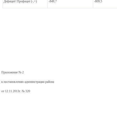
Дефицит/ Профицит (-,+)
-849,7
-809,5
Приложение № 2
к постановлению администрации района
от 12.11.2013г. № 320