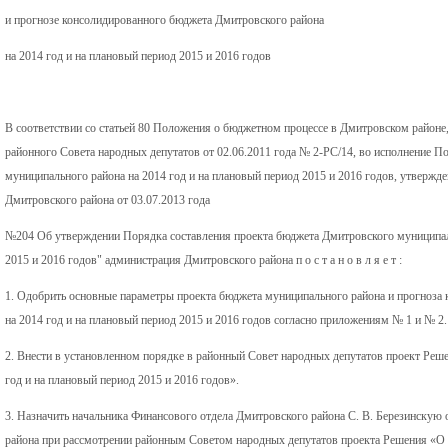
и прогнозе консолидированного бюджета Дмитровского района
на 2014 год и на плановый период 2015 и 2016 годов
В соответствии со статьей 80 Положения о бюджетном процессе в Дмитровском район
районного Совета народных депутатов от 02.06.2011 года № 2-РС/14, во исполнение П
муниципального района на 2014 год и на плановый период 2015 и 2016 годов, утвержд
Дмитровского района от 03.07.2013 года
№204 Об утверждении Порядка составления проекта бюджета Дмитровского муниципаль
2015 и 2016 годов" администрация Дмитровского района п о с т а н о в л я е т :
1. Одобрить основные параметры проекта бюджета муниципального района и прогноза
на 2014 год и на плановый период 2015 и 2016 годов согласно приложениям № 1 и № 2.
2. Внести в установленном порядке в районный Совет народных депутатов проект Реш
год и на плановый период 2015 и 2016 годов».
3. Назначить начальника Финансового отдела Дмитровского района С. В. Березинску
района при рассмотрении районным Советом народных депутатов проекта Решения «О 