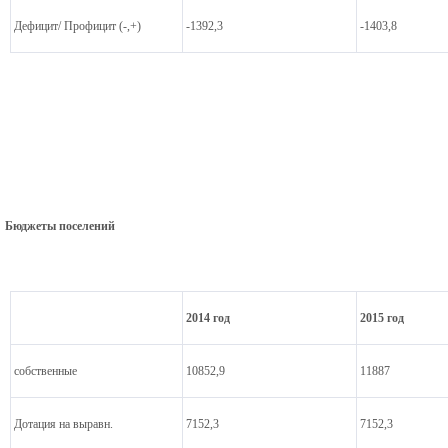
Дефицит/ Профицит (-,+)
-1392,3
-1403,8
Бюджеты поселений
2014 год
2015 год
собственные
10852,9
11887
Дотация на выравн.
7152,3
7152,3