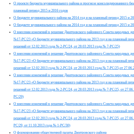
О проекте бюджета муниципального района и прогнозе консолидированного бюд
плановый период 2015 и 2016 годов
О бюджете муниципального района на 2014 год и на плановый период 2015 и 2
О бюджете муниципального района на 2014 год и на плановый период 2015 и 2
О внесении изменений в решение Дмитровского районного Совета народных деп
№17-РС/23 «О бюджете муниципального района на 2013 год и на плановый пери
решений от 12.02.2013 года № 2-РС/24, от 28.03.2013 года № 7-РС/25)
О внесении изменений в решение Дмитровского районного Совета народных деп
№17-РС/23 «О бюджете муниципального района на 2013 год и на плановый пери
решений от 12.02.2013 года № 2-РС/24, от 28.03.2013 года № 7-РС/25,от 27.06
О внесении изменений в решение Дмитровского районного Совета народных деп
№17-РС/23 «О бюджете муниципального района на 2013 год и на плановый пери
решений от 12.02.2013 года № 2-РС/24, от 28.03.2013 года № 7-РС/25, от 27.06
РС/29)
О внесении изменений в решение Дмитровского районного Совета народных деп
№17-РС/23 «О бюджете муниципального района на 2013 год и на плановый пери
решений от 12.02.2013 года № 2-РС/24, от 28.03.2013 года № 7-РС/25, от 27.06
РС/29, от 11.10.2013 года № 1-РС/30)
О формировании общественной палаты Дмитровского района