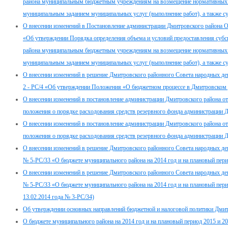
района муниципальным бюджетным учреждениям на возмещение нормативных зат
муниципальным заданием муниципальных услуг (выполнение работ), а также су
О внесении изменений в Постановление администрации Дмитровского района О
«Об утверждении Порядка определения объема и условий предоставления суб
района муниципальным бюджетным учреждениям на возмещение нормативных зат
муниципальным заданием муниципальных услуг (выполнение работ), а также су
О внесении изменений в решение Дмитровского районного Совета народных де
2 - РС/4 «Об утверждении Положения «О бюджетном процессе в Дмитровском
О внесении изменений в постановление администрации Дмитровского района о
положения о порядке расходования средств резервного фонда администрации 
О внесении изменений в постановление администрации Дмитровского района о
положения о порядке расходования средств резервного фонда администрации 
О внесении изменений в решение Дмитровского районного Совета народных деп
№ 5-РС/33 «О бюджете муниципального района на 2014 год и на плановый пери
О внесении изменений в решение Дмитровского районного Совета народных деп
№ 5-РС/33 «О бюджете муниципального района на 2014 год и на плановый пери
13.02.2014 года № 3-РС/34)
Об утверждении основных направлений бюджетной и налоговой политики Дмитр
О бюджете муниципального района на 2014 год и на плановый период 2015 и 2