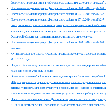
бесплатного предоставления в собственность отдельным категориям граждан" 
Постановление администрации Дмитровского района от 09.04.2014 года №101
Постановление администрации Дмитровского района от 23.12.2014 года №336
Постановление администрации Дмитровского района от 17.10.2014 года №257
реестр земельных участков из земель, находящихся в муниципальной собствен
земельных участков из земель, государственная собственность на которые не р
Орловской области, для индивидуального жилищного строительства
Постановление администрации Дмитровского района от 09.04.2014 года №101 
участков
Муниципальной программы «Развитие предпринимательства и деловой активно
2014-2017 годы»
О проекте бюджета муниципального района и прогнозе консолидированного бюд
плановый период 2015 и 2016 годов
О внесении изменений в Постановление администрации Дмитровского района О
«Об утверждении Порядка определения объема и условий предоставления суб
района муниципальным бюджетным учреждениям на возмещение нормативных зат
муниципальным заданием муниципальных услуг (выполнение работ), а также су
О внесении изменений в решение Дмитровского районного Совета народных де
2 - РС/4 «Об утверждении Положения «О бюджетном процессе в Дмитровском