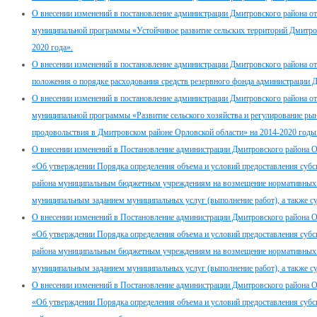
О внесении изменений в постановление администрации Дмитровского района о
муниципальной программы «Устойчивое развитие сельских территорий Дмитров
2020 года».
О внесении изменений в постановление администрации Дмитровского района о
положения о порядке расходования средств резервного фонда администрации 
О внесении изменений в постановление администрации Дмитровского района о
муниципальной программы «Развитие сельского хозяйства и регулирование рын
продовольствия в Дмитровском районе Орловской области» на 2014-2020 годы
О внесении изменений в Постановление администрации Дмитровского района О
«Об утверждении Порядка определения объема и условий предоставления суб
района муниципальным бюджетным учреждениям на возмещение нормативных зат
муниципальным заданием муниципальных услуг (выполнение работ), а также су
О внесении изменений в Постановление администрации Дмитровского района О
«Об утверждении Порядка определения объема и условий предоставления суб
района муниципальным бюджетным учреждениям на возмещение нормативных зат
муниципальным заданием муниципальных услуг (выполнение работ), а также су
О внесении изменений в Постановление администрации Дмитровского района О
«Об утверждении Порядка определения объема и условий предоставления суб