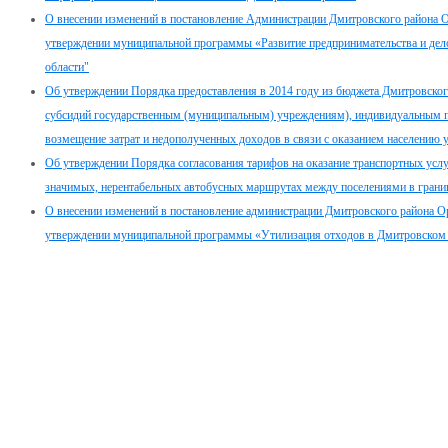
О внесении изменений в постановление Администрации Дмитровского района Ор
утверждении муниципальной программы «Развитие предпринимательства и дел
области"
Об утверждении Порядка предоставления в 2014 году из бюджета Дмитровско
субсидий государственным (муниципальным) учреждениям), индивидуальным 
возмещение затрат и недополученных доходов в связи с оказанием населению 
Об утверждении Порядка согласования тарифов на оказание транспортных услу
значимых, нерентабельных автобусных маршрутах между поселениями в грани
О внесении изменений в постановление администрации Дмитровского района Ор
утверждении муниципальной программы «Утилизация отходов в Дмитровском р