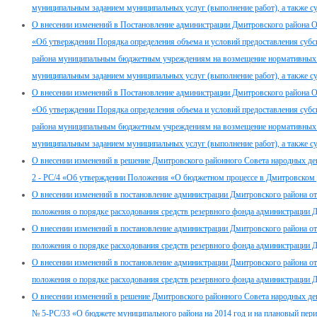
муниципальным заданием муниципальных услуг (выполнение работ), а также су
О внесении изменений в Постановление администрации Дмитровского района О
«Об утверждении Порядка определения объема и условий предоставления суб
района муниципальным бюджетным учреждениям на возмещение нормативных зат
муниципальным заданием муниципальных услуг (выполнение работ), а также су
О внесении изменений в Постановление администрации Дмитровского района О
«Об утверждении Порядка определения объема и условий предоставления суб
района муниципальным бюджетным учреждениям на возмещение нормативных зат
муниципальным заданием муниципальных услуг (выполнение работ), а также су
О внесении изменений в решение Дмитровского районного Совета народных де
2 - РС/4 «Об утверждении Положения «О бюджетном процессе в Дмитровском
О внесении изменений в постановление администрации Дмитровского района о
положения о порядке расходования средств резервного фонда администрации 
О внесении изменений в постановление администрации Дмитровского района о
положения о порядке расходования средств резервного фонда администрации 
О внесении изменений в постановление администрации Дмитровского района о
положения о порядке расходования средств резервного фонда администрации 
О внесении изменений в решение Дмитровского районного Совета народных деп
№ 5-РС/33 «О бюджете муниципального района на 2014 год и на плановый пери