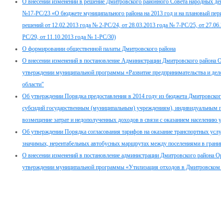
О внесении изменений в решение Дмитровского районного Совета народных деп
№17-РС/23 «О бюджете муниципального района на 2013 год и на плановый пери
решений от 12.02.2013 года № 2-РС/24, от 28.03.2013 года № 7-РС/25, от 27.06
РС/29, от 11.10.2013 года № 1-РС/30)
О формировании общественной палаты Дмитровского района
О внесении изменений в постановление Администрации Дмитровского района Ор
утверждении муниципальной программы «Развитие предпринимательства и дел
области"
Об утверждении Порядка предоставления в 2014 году из бюджета Дмитровско
субсидий государственным (муниципальным) учреждениям), индивидуальным 
возмещение затрат и недополученных доходов в связи с оказанием населению 
Об утверждении Порядка согласования тарифов на оказание транспортных услу
значимых, нерентабельных автобусных маршрутах между поселениями в грани
О внесении изменений в постановление администрации Дмитровского района Ор
утверждении муниципальной программы «Утилизация отходов в Дмитровском р