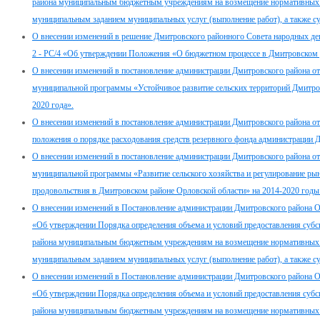
района муниципальным бюджетным учреждениям на возмещение нормативных зат
муниципальным заданием муниципальных услуг (выполнение работ), а также су
О внесении изменений в решение Дмитровского районного Совета народных де
2 - РС/4 «Об утверждении Положения «О бюджетном процессе в Дмитровском
О внесении изменений в постановление администрации Дмитровского района о
муниципальной программы «Устойчивое развитие сельских территорий Дмитров
2020 года».
О внесении изменений в постановление администрации Дмитровского района о
положения о порядке расходования средств резервного фонда администрации 
О внесении изменений в постановление администрации Дмитровского района о
муниципальной программы «Развитие сельского хозяйства и регулирование рын
продовольствия в Дмитровском районе Орловской области» на 2014-2020 годы
О внесении изменений в Постановление администрации Дмитровского района О
«Об утверждении Порядка определения объема и условий предоставления суб
района муниципальным бюджетным учреждениям на возмещение нормативных зат
муниципальным заданием муниципальных услуг (выполнение работ), а также су
О внесении изменений в Постановление администрации Дмитровского района О
«Об утверждении Порядка определения объема и условий предоставления суб
района муниципальным бюджетным учреждениям на возмещение нормативных зат