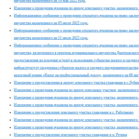
имущества назначенного на 19 мая 2022 года.
Извещение о проведении аукциона по аренде земельного участка, назначенного 
Информационное сообщение о проведении открытого аукциона на право заклю
имущества назначенного на 05 июля 2022 года.
Информационное сообщение о проведении открытого аукциона на право заклю
имущества назначенного на 11 июля 2022 года.
Информационное сообщение о проведении открытого аукциона на право заклю
имущества, включенного в перечень муниципального имущества Дмитровского 
предоставления во владение и (или) в пользование субъектам малого и средне
инфраструктуру поддержки субъектов малого и среднего предпринимательств
налоговый режим «Налог на профессиональный доход», назначенного на 08 авгу
Извещение о предоставлении в аренду земельного участка гражданам в с.Лубя
Извещение о проведении аукциона по аренде земельных участков, назначенного 
Извещение о проведении аукциона по аренде земельного участка, назначенного н
Извещение о проведении аукциона по аренде земельного участка, назначенного н
Извещение о предоставлении земельного участка гражданам в с. Работьково
Извещение о проведении аукциона по аренде земельного участка, назначенного н
Извещение о проведении аукциона по аренде земельного участка, назначенного н
Извещение о предоставлении земельного участка гражданам в п. Речица