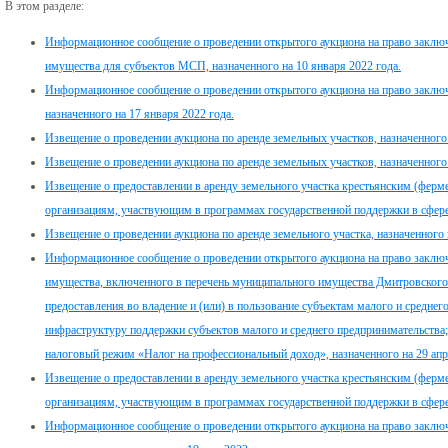
В этом разделе:
Информационное сообщение о проведении открытого аукциона на право заклю
имущества для субъектов МСП, назначенного на 10 января 2022 года.
Информационное сообщение о проведении открытого аукциона на право заклю
назначенного на 17 января 2022 года.
Извещение о проведении аукциона по аренде земельных участков, назначенного 
Извещение о проведении аукциона по аренде земельных участков, назначенного 
Извещение о предоставлении в аренду земельного участка крестьянским (ферм
организациям, участвующим в программах государственной поддержки в сфере 
Извещение о проведении аукциона по аренде земельного участка, назначенного 
Информационное сообщение о проведении открытого аукциона на право заклю
имущества, включенного в перечень муниципального имущества Дмитровского 
предоставления во владение и (или) в пользование субъектам малого и средне
инфраструктуру поддержки субъектов малого и среднего предпринимательств
налоговый режим «Налог на профессиональный доход», назначенного на 29 апр
Извещение о предоставлении в аренду земельного участка крестьянским (ферм
организациям, участвующим в программах государственной поддержки в сфере 
Информационное сообщение о проведении открытого аукциона на право заклю