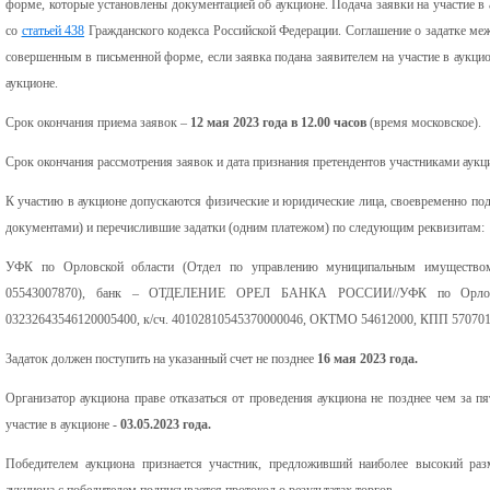
форме, которые установлены документацией об аукционе. Подача заявки на участие в
со
статьей 438
Гражданского кодекса Российской Федерации. Соглашение о задатке меж
совершенным в письменной форме, если заявка подана заявителем на участие в аукци
аукционе.
Срок окончания приема заявок –
12
мая
202
3
года
в 1
2
.00 часов
(время московское).
Срок окончания рассмотрения заявок и дата признания претендентов участниками аукц
К участию в аукционе допускаются физические и юридические лица, своевременно под
документами) и перечислившие задатки (одним платежом) по следующим реквизитам:
УФК по Орловской области (Отдел по управлению муниципальным имуществом
05543007870), банк – ОТДЕЛЕНИЕ ОРЕЛ БАНКА РОССИИ//УФК по Орловск
03232643546120005400, к/сч. 40102810545370000046, ОКТМО 54612000, КПП 57070
Задаток должен поступить на указанный счет не позднее
1
6
мая
202
3
года.
Организатор аукциона праве отказаться от проведения аукциона не позднее чем за п
участие в аукционе -
0
3
.
05
.202
3
года.
Победителем аукциона признается участник, предложивший наиболее высокий раз
аукциона с победителем подписывается протокол о результатах торгов.