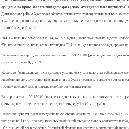
аукциона
на право заключения договора аренды муниципального имущества
"
О
Дмитровского района Орловской области (организатор торгов) приглашает всех заинтер
заключения договора аренды муниципального имущества открытого по составу уч
годовой арендной плате:
Лот 1
– нежилые помещения № 14, № 15 в здании, расположенном по адресу: Орловская
63а, назначение: нежилые, общей площадью 72,5 кв. м., для пошива одежды, сроком на 
Начальный размер годовой арендной платы – 299 280,00 (двести девяносто девять т
рублей (без учета НДС-20%).
Начальная (минимальная) цена договора указана без учета налога на добавленную ст
на добавленную стоимость и перечисляет его в бюджет соответствующего уровня в у
годовой арендной платы, определенной по результатам торгов.
Размер задатка – 59 856,00 (пятьдесят девять тысяч восемьсот пятьдесят шесть ру
(четырнадцать тысяч девятьсот шестьдесят четыре рубля 00 коп.) рубля.
Начальная цена аукциона определена на основании отчета от 07.03.2023 года № 15.Н/
пользование 1 кв.м. площади нежилых помещений, выполненного в соответствии с Ф
«Об оценочной деятельности в Российской Федерации» (величина ежемесячной арендно