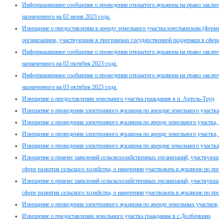
Информационное сообщение о проведении открытого аукциона на право заклю
назначенного на 02 июня 2023 года.
Извещение о предоставлении в аренду земельного участка крестьянским (ферм
организациям, участвующим в программах государственной поддержки в сфере 
Информационное сообщение о проведении открытого аукциона на право заклю
назначенного на 02 октября 2023 года.
Информационное сообщение о проведении открытого аукциона на право заклю
назначенного на 03 октября 2023 года.
Извещение о предоставлении земельного участка гражданам в п. Артель-Труд
Извещение о проведении электронного аукциона по арендне земельного участка в
Извещение о проведении электронного аукциона по аренде земельного участка, н
Извещение о проведении электронного аукциона по аренде земельного участка, н
Извещение о проведении электронного аукциона по арендне земельного участка, 
Извещение о приеме заявлений сельскохозяйственных организаций, участвующ
сфере развития сельского хозяйства, о намерении участвовать в аукционе по п
Извещение о приеме заявлений сельскохозяйственных организаций, участвующ
сфере развития сельского хозяйства, о намерении участвовать в аукционе по п
Извещение о проведении электронного аукциона по аренде земельных участков, 
Извещение о предоставлении земельного участка гражданам в с.Долбенкино