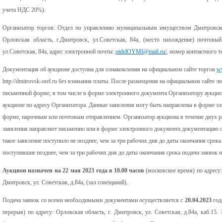
учета НДС 20%).
Организатор торгов: Отдел по управлению муниципальным имуществом Дмитровско
Орловская область, г.Дмитровск, ул.Советская, 84а, (место нахождение) почтовый
ул.Советская, 84а, адрес электронной почты:
otdelOYMI@mail.ru/
, номер контактного т
Документация об аукционе доступна для ознакомления на официальном сайте торгов
ww
http://dmitrovsk-orel.ru без взимания платы. После размещения на официальном сайте л
письменной форме, в том числе в форме электронного документа Организатору аукцио
аукционе по адресу Организатора. Данные заявления могу быть направлены в форме эл
форме, нарочным или почтовым отправлением. Организатор аукциона в течение двух р
заявления направляет письменно или в форме электронного документа документацию о
такое заявление поступило не позднее, чем за три рабочих дня до даты окончания срока
поступившие позднее, чем за три рабочих дня до даты окончания срока подачи заявок н
Аукцион назначен на
22 мая
202
3
года в 10.00 часов
(московское время) по адресу:
Дмитровск, ул. Советская, д.84а, (зал совещаний).
Подача заявок со всеми необходимыми документами осуществляется с
20.
04
.202
3
год
перерыв) по адресу: Орловская область, г. Дмитровск, ул. Советская, д.84а, каб.15.