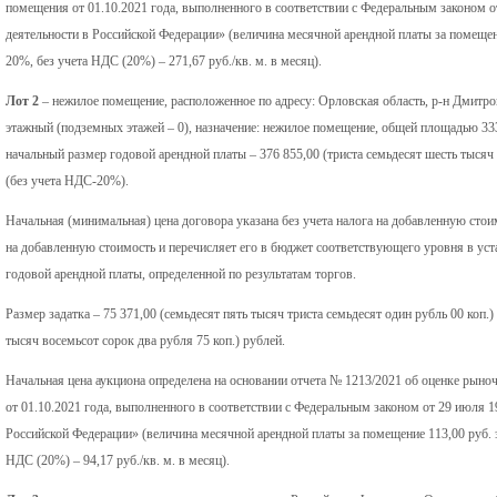
помещения от 01.10.2021 года, выполненного в соответствии с Федеральным законом 
деятельности в Российской Федерации» (величина месячной арендной платы за помещени
20%, без учета НДС (20%) – 271,67 руб./кв. м. в месяц).
Лот 2
– нежилое помещение, расположенное по адресу: Орловская область, р-н Дмитровс
этажный (подземных этажей – 0), назначение: нежилое помещение, общей площадью 333,
начальный размер годовой арендной платы – 376 855,00 (триста семьдесят шесть тысяч 
(без учета НДС-20%).
Начальная (минимальная) цена договора указана без учета налога на добавленную стои
на добавленную стоимость и перечисляет его в бюджет соответствующего уровня в у
годовой арендной платы, определенной по результатам торгов.
Размер задатка – 75 371,00 (семьдесят пять тысяч триста семьдесят один рубль 00 коп.)
тысяч восемьсот сорок два рубля 75 коп.) рублей.
Начальная цена аукциона определена на основании отчета № 1213/2021 об оценке рын
от 01.10.2021 года, выполненного в соответствии с Федеральным законом от 29 июля 
Российской Федерации» (величина месячной арендной платы за помещение 113,00 руб. з
НДС (20%) – 94,17 руб./кв. м. в месяц).