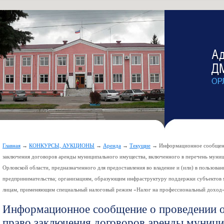
Главная
→
КОНКУРСЫ, АУКЦИОНЫ
→
Аренда
→
Текущие
→ Информационное сообщение
заключения договоров аренды муниципального имущества, включенного в перечень муни
Орловской области, предназначенного для предоставления во владение и (или) в пользова
предпринимательства; организациям, образующим инфраструктуру поддержки субъектов м
лицам, применяющим специальный налоговый режим «Налог на профессиональный доход», 
Информационное сообщение о проведении о
право заключения договоров аренды муници