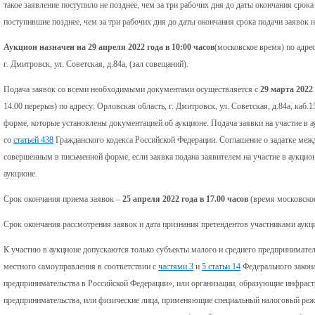
такое заявление поступило не позднее, чем за три рабочих дня до даты окончания срока
поступившие позднее, чем за три рабочих дня до даты окончания срока подачи заявок н
Аукцион назначен на 29 апреля 2022 года в 10:00 часов
(московское время) по адре
г. Дмитровск, ул. Советская, д.84а, (зал совещаний).
Подача заявок со всеми необходимыми документами осуществляется с
29 марта 2022
14.00 перерыв) по адресу: Орловская область, г. Дмитровск, ул. Советская, д.84а, каб.1
форме, которые установлены документацией об аукционе. Подача заявки на участие в 
со
статьей 438
Гражданского кодекса Российской Федерации. Соглашение о задатке межд
совершенным в письменной форме, если заявка подана заявителем на участие в аукцио
аукционе.
Срок окончания приема заявок –
25 апреля 2022 года в 17.00 часов
(время московское
Срок окончания рассмотрения заявок и дата признания претендентов участниками аукц
К участию в аукционе допускаются только субъекты малого и среднего предпринимате
местного самоуправления в соответствии с
частями 3
и
5 статьи 14
Федерального закона
предпринимательства в Российской Федерации», или организации, образующие инфраст
предпринимательства, или физические лица, применяющие специальный налоговый ре