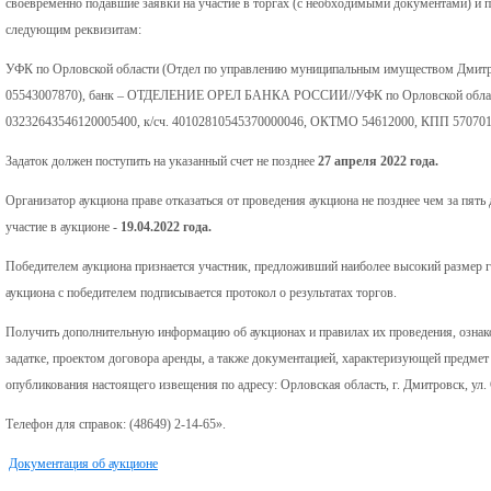
своевременно подавшие заявки на участие в торгах (с необходимыми документами) и 
следующим реквизитам:
УФК по Орловской области (Отдел по управлению муниципальным имуществом Дмитро
05543007870), банк – ОТДЕЛЕНИЕ ОРЕЛ БАНКА РОССИИ//УФК по Орловской области
03232643546120005400, к/сч. 40102810545370000046, ОКТМО 54612000, КПП 57070
Задаток должен поступить на указанный счет не позднее
27 апреля 2022 года.
Организатор аукциона праве отказаться от проведения аукциона не позднее чем за пять
участие в аукционе -
19.04.2022 года.
Победителем аукциона признается участник, предложивший наиболее высокий размер г
аукциона с победителем подписывается протокол о результатах торгов.
Получить дополнительную информацию об аукционах и правилах их проведения, ознак
задатке, проектом договора аренды, а также документацией, характеризующей предмет
опубликования настоящего извещения по адресу: Орловская область, г. Дмитровск, ул. С
Телефон для справок: (48649) 2-14-65».
Документация об аукционе