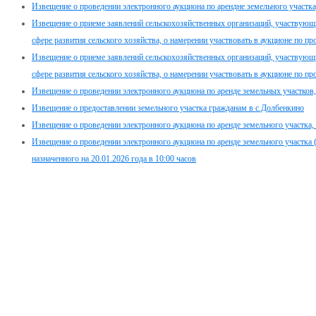
Извещение о проведении электронного аукциона по арендне земельного участка, 
Извещение о приеме заявлений сельскохозяйственных организаций, участвующ
сфере развития сельского хозяйства, о намерении участвовать в аукционе по п
Извещение о приеме заявлений сельскохозяйственных организаций, участвующ
сфере развития сельского хозяйства, о намерении участвовать в аукционе по п
Извещение о проведении электронного аукциона по аренде земельных участков, 
Извещение о предоставлении земельного участка гражданам в с.Долбенкино
Извещение о проведении электронного аукциона по аренде земельного участка, н
Извещение о проведении электронного аукциона по аренде земельного участка
назначенного на 20.01.2026 года в 10:00 часов