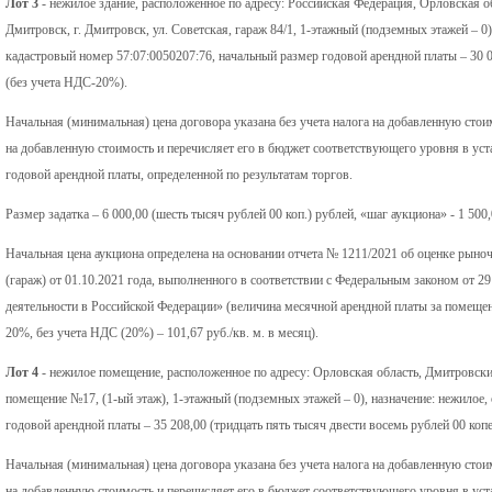
Лот 3
- нежилое здание, расположенное по адресу: Российская Федерация, Орловская 
Дмитровск, г. Дмитровск, ул. Советская, гараж 84/1, 1-этажный (подземных этажей – 0)
кадастровый номер 57:07:0050207:76, начальный размер годовой арендной платы – 30 0
(без учета НДС-20%).
Начальная (минимальная) цена договора указана без учета налога на добавленную стои
на добавленную стоимость и перечисляет его в бюджет соответствующего уровня в у
годовой арендной платы, определенной по результатам торгов.
Размер задатка – 6 000,00 (шесть тысяч рублей 00 коп.) рублей, «шаг аукциона» - 1 500,
Начальная цена аукциона определена на основании отчета № 1211/2021 об оценке рын
(гараж) от 01.10.2021 года, выполненного в соответствии с Федеральным законом от 
деятельности в Российской Федерации» (величина месячной арендной платы за помещени
20%, без учета НДС (20%) – 101,67 руб./кв. м. в месяц).
Лот 4
- нежилое помещение, расположенное по адресу: Орловская область, Дмитровский
помещение №17, (1-ый этаж), 1-этажный (подземных этажей – 0), назначение: нежилое,
годовой арендной платы – 35 208,00 (тридцать пять тысяч двести восемь рублей 00 коп
Начальная (минимальная) цена договора указана без учета налога на добавленную стои
на добавленную стоимость и перечисляет его в бюджет соответствующего уровня в у