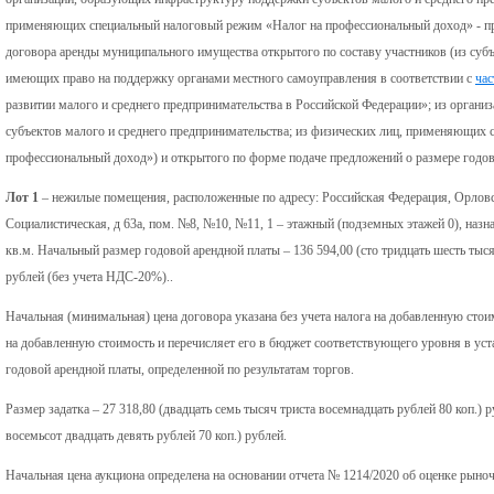
применяющих специальный налоговый режим «Налог на профессиональный доход» - при
договора аренды муниципального имущества открытого по составу участников (из субъ
имеющих право на поддержку органами местного самоуправления в соответствии с
час
развитии малого и среднего предпринимательства в Российской Федерации»; из орган
субъектов малого и среднего предпринимательства; из физических лиц, применяющих
профессиональный доход») и открытого по форме подаче предложений о размере годово
Лот 1
– нежилые помещения, расположенные по адресу: Российская Федерация, Орловск
Социалистическая, д 63а, пом. №8, №10, №11, 1 – этажный (подземных этажей 0), наз
кв.м. Начальный размер годовой арендной платы – 136 594,00 (сто тридцать шесть тыся
рублей (без учета НДС-20%)..
Начальная (минимальная) цена договора указана без учета налога на добавленную стои
на добавленную стоимость и перечисляет его в бюджет соответствующего уровня в у
годовой арендной платы, определенной по результатам торгов.
Размер задатка – 27 318,80 (двадцать семь тысяч триста восемнадцать рублей 80 коп.) р
восемьсот двадцать девять рублей 70 коп.) рублей.
Начальная цена аукциона определена на основании отчета № 1214/2020 об оценке рыно