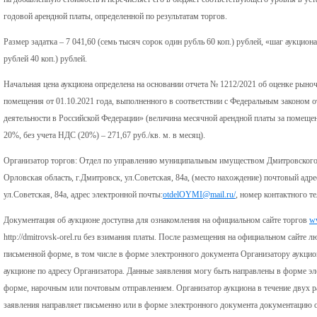
годовой арендной платы, определенной по результатам торгов.
Размер задатка – 7 041,60 (семь тысяч сорок один рубль 60 коп.) рублей, «шаг аукциона
рублей 40 коп.) рублей.
Начальная цена аукциона определена на основании отчета № 1212/2021 об оценке рыно
помещения от 01.10.2021 года, выполненного в соответствии с Федеральным законом 
деятельности в Российской Федерации» (величина месячной арендной платы за помещени
20%, без учета НДС (20%) – 271,67 руб./кв. м. в месяц).
Организатор торгов: Отдел по управлению муниципальным имуществом Дмитровского 
Орловская область, г.Дмитровск, ул.Советская, 84а, (место нахождение) почтовый адре
ул.Советская, 84а, адрес электронной почты:
otdelOYMI@mail.ru/
, номер контактного т
Документация об аукционе доступна для ознакомления на официальном сайте торгов
ww
http://dmitrovsk-orel.ru без взимания платы. После размещения на официальном сайте л
письменной форме, в том числе в форме электронного документа Организатору аукцио
аукционе по адресу Организатора. Данные заявления могу быть направлены в форме эл
форме, нарочным или почтовым отправлением. Организатор аукциона в течение двух р
заявления направляет письменно или в форме электронного документа документацию о