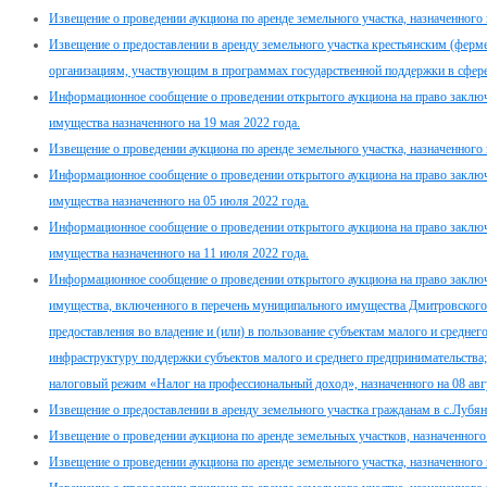
Извещение о проведении аукциона по аренде земельного участка, назначенного 
Извещение о предоставлении в аренду земельного участка крестьянским (ферм
организациям, участвующим в программах государственной поддержки в сфере 
Информационное сообщение о проведении открытого аукциона на право заклю
имущества назначенного на 19 мая 2022 года.
Извещение о проведении аукциона по аренде земельного участка, назначенного 
Информационное сообщение о проведении открытого аукциона на право заклю
имущества назначенного на 05 июля 2022 года.
Информационное сообщение о проведении открытого аукциона на право заклю
имущества назначенного на 11 июля 2022 года.
Информационное сообщение о проведении открытого аукциона на право заклю
имущества, включенного в перечень муниципального имущества Дмитровского 
предоставления во владение и (или) в пользование субъектам малого и средне
инфраструктуру поддержки субъектов малого и среднего предпринимательств
налоговый режим «Налог на профессиональный доход», назначенного на 08 авгу
Извещение о предоставлении в аренду земельного участка гражданам в с.Лубя
Извещение о проведении аукциона по аренде земельных участков, назначенного 
Извещение о проведении аукциона по аренде земельного участка, назначенного н