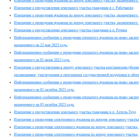
Извещение о проведении аукциона по аренде земельного участка, назначенного н
Извещение о предоставлении земельного участка гражданам в с. Работьково
Извещение о проведении аукциона по аренде земельного участка, назначенного н
Извещение о проведении аукциона по аренде земельного участка, назначенного н
Извещение о предоставлении земельного участка гражданам в п. Речица
Информационное сообщение о проведении открытого аукциона на право заклю
назначенного на 22 мая 2023 года.
Информационное сообщение о проведении открытого аукциона на право заклю
назначенного на 02 июня 2023 года.
Извещение о предоставлении в аренду земельного участка крестьянским (ферм
организациям, участвующим в программах государственной поддержки в сфере 
Информационное сообщение о проведении открытого аукциона на право заклю
назначенного на 02 октября 2023 года.
Информационное сообщение о проведении открытого аукциона на право заклю
назначенного на 03 октября 2023 года.
Извещение о предоставлении земельного участка гражданам в п. Артель-Труд
Извещение о проведении электронного аукциона по арендне земельного участка в
Извещение о проведении электронного аукциона по аренде земельного участка, н
Извещение о проведении электронного аукциона по аренде земельного участка, н