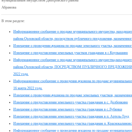
муниципальным имуществом Дмитров
Абрамова
В этом разделе:
Информационное сообщение о продаже муниципального имущества, находящег
района Орловской области, посредством публичного предложения, назначенного
Извещение о проведении аукциона по продаже земельного участка, назначенного
Извещение о предоставлении земельных участков гражданам в с.Крупышино
Информационное сообщение о продаже муниципального имущества,находящего
района Орловской области, ПОСРЕДСТВОМ ПУБЛИЧНОГО ПРЕДЛОЖЕНИЯ в э
2022 года.
Информационное сообщение о проведении аукциона по продаже муниципального
16 марта 2022 года.
Извещение о проведении аукциона по продаже земельных участков, назначенног
Извещение о предоставлении земельного участка гражданам в с. Долбенкино
Извещение о предоставлении земельного участка гражданам в с.Лубянки
Извещение о предоставлении земельного участка гражданам в п. Артель-Труд
Извещение о предоставлении земельного участка гражданам п. Краснокалинов
Информационное сообщение о проведении аукциона по продаже муниципального