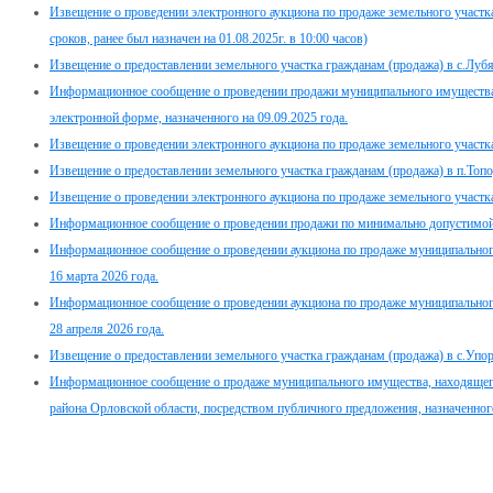
Извещение о проведении электронного аукциона по продаже земельного участка, 
сроков, ранее был назначен на 01.08.2025г. в 10:00 часов)
Извещение о предоставлении земельного участка гражданам (продажа) в с.Луб
Информационное сообщение о проведении продажи муниципального имущества
электронной форме, назначенного на 09.09.2025 года.
Извещение о проведении электронного аукциона по продаже земельного участка,
Извещение о предоставлении земельного участка гражданам (продажа) в п.Топ
Извещение о проведении электронного аукциона по продаже земельного участка,
Информационное сообщение о проведении продажи по минимально допустимой ц
Информационное сообщение о проведении аукциона по продаже муниципального
16 марта 2026 года.
Информационное сообщение о проведении аукциона по продаже муниципального
28 апреля 2026 года.
Извещение о предоставлении земельного участка гражданам (продажа) в с.Упор
Информационное сообщение о продаже муниципального имущества, находящег
района Орловской области, посредством публичного предложения, назначенного