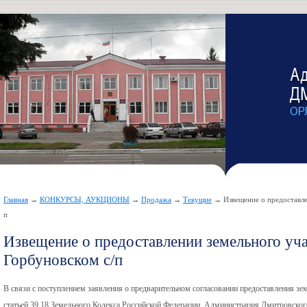
Главная
→
КОНКУРСЫ, АУКЦИОНЫ
→
Продажа
→
Текущие
→ Извещение о предоставле
п
Извещение о предоставлении земельного уча
Горбуновском с/п
В связи с поступлением заявления о предварительном согласовании предоставления зем
статьей 39.18 Земельного Кодекса Российской Федерации, Администрация Дмитровског