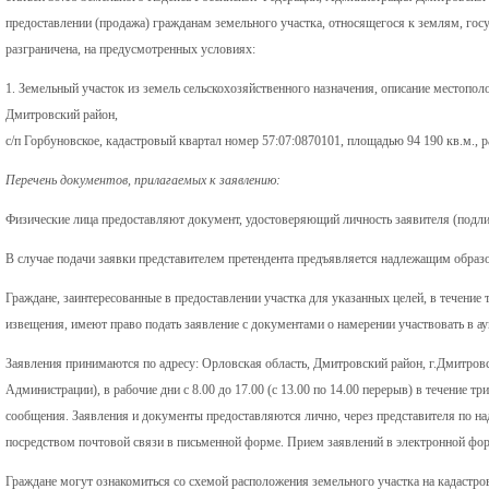
предоставлении (продажа) гражданам земельного участка, относящегося к землям, госу
разграничена, на предусмотренных условиях:
1. Земельный участок из земель сельскохозяйственного назначения, описание местопол
Дмитровский район,
с/п Горбуновское, кадастровый квартал номер 57:07:0870101, площадью 94 190 кв.м., р
Перечень документов, прилагаемых к заявлению:
Физические лица предоставляют документ, удостоверяющий личность заявителя (подли
В случае подачи заявки представителем претендента предъявляется надлежащим образ
Граждане, заинтересованные в предоставлении участка для указанных целей, в течение
извещения, имеют право подать заявление с документами о намерении участвовать в ау
Заявления принимаются по адресу: Орловская область, Дмитровский район, г.Дмитровск
Администрации), в рабочие дни с 8.00 до 17.00 (с 13.00 по 14.00 перерыв) в течение т
сообщения. Заявления и документы предоставляются лично, через представителя по 
посредством почтовой связи в письменной форме. Прием заявлений в электронной фор
Граждане могут ознакомиться со схемой расположения земельного участка на кадастро