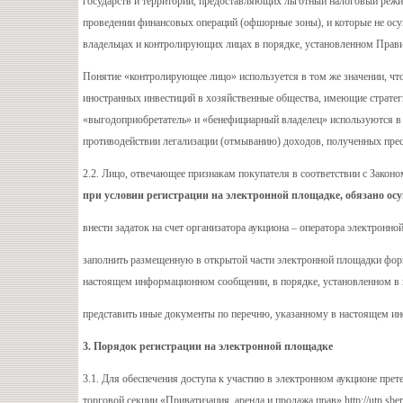
государств и территорий, предоставляющих льготный налоговый реж
проведении финансовых операций (офшорные зоны), и которые не ос
владельцах и контролирующих лицах в порядке, установленном Прав
Понятие «контролирующее лицо» используется в том же значении, чт
иностранных инвестиций в хозяйственные общества, имеющие стратеги
«выгодоприобретатель» и «бенефициарный владелец» используются в
противодействии легализации (отмыванию) доходов, полученных пре
2.2. Лицо, отвечающее признакам покупателя в соответствии с Законо
при условии регистрации на электронной площадке, обязано ос
внести задаток на счет организатора аукциона – оператора электрон
заполнить размещенную в открытой части электронной площадки фор
настоящем информационном сообщении, в порядке, установленном 
представить иные документы по перечню, указанному в настоящем 
3. Порядок регистрации на электронной площадке
3.1. Для обеспечения доступа к участию в электронном аукционе пр
торговой секции «Приватизация, аренда и продажа прав» http://utp.sberb