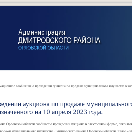
ционное сообщение о проведении аукциона по продаже муниципального имущества в эле
едении аукциона по продаже муниципальног
значенного на 10 апреля 2023 года.
а Орловской области сообщает о проведении аукциона в электронной форме, открытог
 продажи муниципального имущества Дмитровского района Орловской области (далее – и