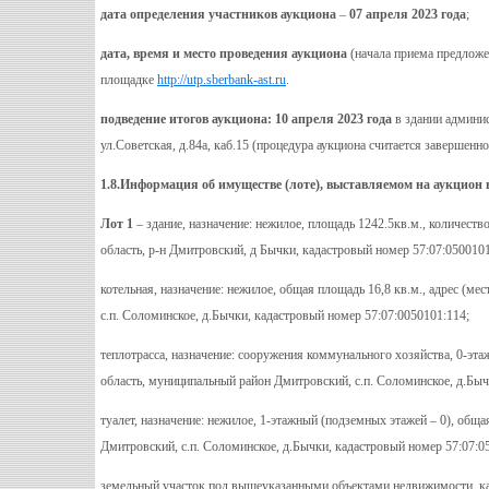
дата определения участников аукциона
–
07 апреля 2023 года
;
дата, время и место проведения аукциона
(начала приема предложе
площадке
http://utp.sberbank-ast.ru
.
подведение итогов аукциона: 10 апреля 2023 года
в здании админис
ул.Советская, д.84а, каб.15 (процедура аукциона считается завершенн
1.8.Информация об имуществе (лоте), выставляемом на аукцион 
Лот 1
– здание, назначение: нежилое, площадь 1242.5кв.м., количеств
область, р-н Дмитровский, д Бычки, кадастровый номер 57:07:0500101
котельная, назначение: нежилое, общая площадь 16,8 кв.м., адрес (м
с.п. Соломинское, д.Бычки, кадастровый номер 57:07:0050101:114;
теплотрасса, назначение: сооружения коммунального хозяйства, 0-эта
область, муниципальный район Дмитровский, с.п. Соломинское, д.Быч
туалет, назначение: нежилое, 1-этажный (подземных этажей – 0), общ
Дмитровский, с.п. Соломинское, д.Бычки, кадастровый номер 57:07:0
земельный участок под вышеуказанными объектами недвижимости, кат