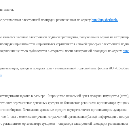
ия платы.
ии с регламентом электронной площадки размещенном по адресу
http://utp.sberbank-
е является наличие электронной подписи претендента, полученной в одном из авторизи
й площадки принимаются и признаются сертификаты ключей проверки электронной подпи
веряющих центров публикуется в открытой части электронной площадки по адресу
http
 «Приватизация, аренда и продажа прав» универсальной торговой платформы АО «Сберба
ns
.
претендентами задатка в размере 10 процентов начальной цены продажи имущества (лота)
твляет перечисление денежных средств на банковские реквизиты организатора аукциона
ного сообщения. Зачисление денежных средств осуществляется организатором аукциона 
е чем 1 часа с момента получения от расчетной организации (банка) информации о пост
и с регламентом организатора аукциона – оператора электронной площадки размещенном 