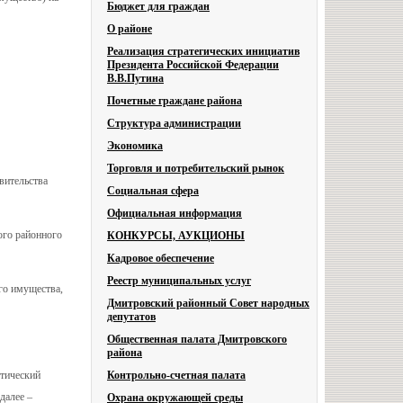
Бюджет для граждан
О районе
Реализация стратегических инициатив
Президента Российской Федерации
В.В.Путина
Почетные граждане района
Структура администрации
Экономика
Торговля и потребительский рынок
вительства
Социальная сфера
Официальная информация
ого районного
КОНКУРСЫ, АУКЦИОНЫ
Кадровое обеспечение
Реестр муниципальных услуг
го имущества,
Дмитровский районный Совет народных
депутатов
Общественная палата Дмитровского
района
тический
Контрольно-счетная палата
далее –
Охрана окружающей среды