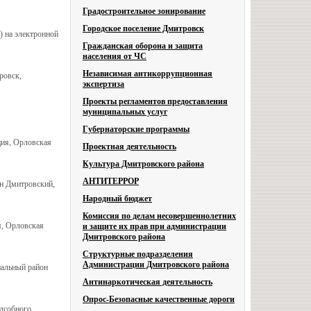
Градостроительное зонирование
Городское поселение Дмитровск
) на электронной
Гражданская оборона и защита
населения от ЧС
Независимая антикоррупционная
ровск,
экспертиза
Проекты регламентов предоставления
муниципальных услуг
Губернаторские программы
ция, Орловская
Проектная деятельность
Культура Дмитровского района
АНТИТЕРРОР
он Дмитровский,
Народный бюджет
Комиссия по делам несовершеннолетних
я, Орловская
и защите их прав при администрации
Дмитровского района
Структурные подразделения
Администрации Дмитровского района
пальный район
Антинаркотическая деятельность
Опрос-Безопасные качественные дороги
одсобного