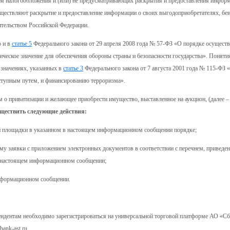
им налогообложения и (или) не предусматривающих раскрытия и предоставления инфор
уществляют раскрытие и предоставление информации о своих выгодоприобретателях, б
ительством Российской Федерации.
о и в
статье 5
Федерального закона от 29 апреля 2008 года № 57-ФЗ «О порядке осущест
ческое значение для обеспечения обороны страны и безопасности государства». Поняти
 значениях, указанных в
статье 3
Федерального закона от 7 августа 2001 года № 115-ФЗ 
ступным путем, и финансированию терроризма».
м о приватизации и желающее приобрести имущество, выставленное на аукцион, (далее – 
уществить следующие действия:
ной площадки в указанном в настоящем информационном сообщении порядке;
му заявки с приложением электронных документов в соответствии с перечнем, приведе
в настоящем информационном сообщении;
информационном сообщении.
етендентам необходимо зарегистрироваться на универсальной торговой платформе АО «С
ank-ast.ru..