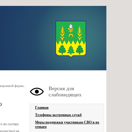
ктронной форме,
Версия для
слабовидящих
о
Главная
Телефоны экстренных служб
Меры поддержки участникам СВО и их
о по составу
семьям
мущество) на