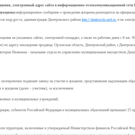
бщения, электронный адрес сайта в информационно-телекоммуникационной сети 
аукциона:
информационное сообщение о проведении аукциона размещается на официаль
ов torgi.gov.ru, администрации Дмитровского района
http:// dmitrovsk-orel.ru.
и на элект
ния на указанных сайтах, электронной площадке, а также по рабочим дням с 8 час. 00 
ское) по адресу нахождения продавца: Орловская область, Дмитровский район, г.Дмитровск
 Виктория Ивановна – начальник отдела по управлению муниципальным имуществом Дмит
, своевременно подавшие заявку на участие в аукционе, представившие надлежащим обр
в аукционе (далее – участник), за исключением:
твенных и муниципальных учреждений;
ерации, субъектов Российской Федерации и муниципальных образований превышает 25 п
о или территория, включенные в утверждаемый Министерством финансов Российской Фед