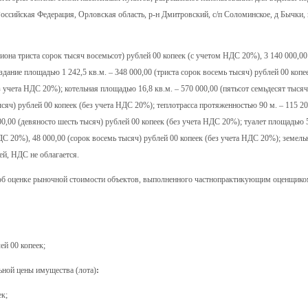
Российская Федерация, Орловская область, р-н Дмитровский, с/п Соломинское, д Бычки,
иона триста сорок тысяч восемьсот) рублей 00 копеек (с учетом НДС 20%), 3 140 000,00
здание площадью 1 242,5 кв.м. – 348 000,00 (триста сорок восемь тысяч) рублей 00 копе
з учета НДС 20%); котельная площадью 16,8 кв.м. – 570 000,00 (пятьсот семьдесят тысяч
сяч) рублей 00 копеек (без учета НДС 20%); теплотрасса протяженностью 90 м. – 115 20
0,00 (девяносто шесть тысяч) рублей 00 копеек (без учета НДС 20%); туалет площадью 5
ДС 20%), 48 000,00 (сорок восемь тысяч) рублей 00 копеек (без учета НДС 20%); земель
ей, НДС не облагается.
3 об оценке рыночной стоимости объектов, выполненного частнопрактикующим оценщи
ей 00 копеек;
ьной цены имущества (лота)
:
ек;