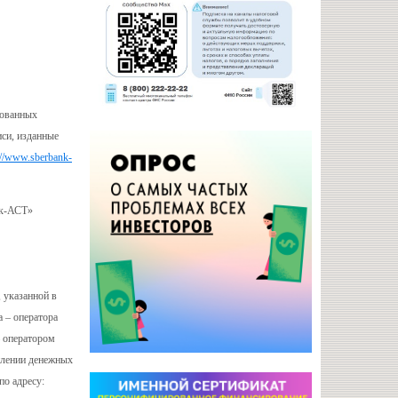
рованных
си, изданные
://www.sberbank-
нк-АСТ»
, указанной в
 – оператора
– оператором
уплении денежных
по адресу: