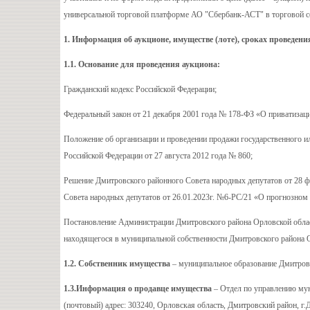
универсальной торговой платформе АО "Сбербанк-АСТ" в торговой с
1. Информация об аукционе, имуществе (лоте), сроках проведени
1.1. Основание для проведения аукциона:
Гражданский кодекс Российской Федерации;
Федеральный закон от 21 декабря 2001 года № 178-ФЗ «О приватизаци
Положение об организации и проведении продажи государственного 
Российской Федерации от 27 августа 2012 года № 860;
Решение Дмитровского районного Совета народных депутатов от 28 ф
Совета народных депутатов от 26.01.2023г. №6-РС/21 «О прогнозном
Постановление Администрации Дмитровского района Орловской облас
находящегося в муниципальной собственности Дмитровского района 
1.2. Собственник имущества
– муниципальное образование Дмитров
1.3.Информация о продавце имущества
– Отдел по управлению му
(почтовый) адрес: 303240, Орловская область, Дмитровский район, г.Дм