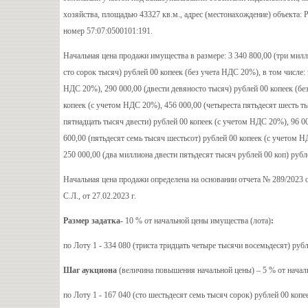
хозяйства, площадью 43327 кв.м., адрес (местонахождение) объекта: 
номер 57:07:0500101:191.
Начальная цена продажи имущества в размере: 3 340 800,00 (три милл
сто сорок тысяч) рублей 00 копеек (без учета НДС 20%), в том числе: 
НДС 20%), 290 000,00 (двести девяносто тысяч) рублей 00 копеек (бе
копеек (с учетом НДС 20%), 456 000,00 (четыреста пятьдесят шесть ты
пятнадцать тысяч двести) рублей 00 копеек (с учетом НДС 20%), 96 00
600,00 (пятьдесят семь тысяч шестьсот) рублей 00 копеек (с учетом Н
250 000,00 (два миллиона двести пятьдесят тысяч рублей 00 коп) рубл
Начальная цена продажи определена на основании отчета № 289/202
С.Л., от 27.02.2023 г.
Размер задатка-
10 % от начальной цены имущества (лота)
:
по Лоту 1 - 334 080 (триста тридцать четыре тысячи восемьдесят) рубл
Шаг аукциона
(величина повышения начальной цены) – 5 % от начал
по Лоту 1 - 167 040 (сто шестьдесят семь тысяч сорок) рублей 00 копе