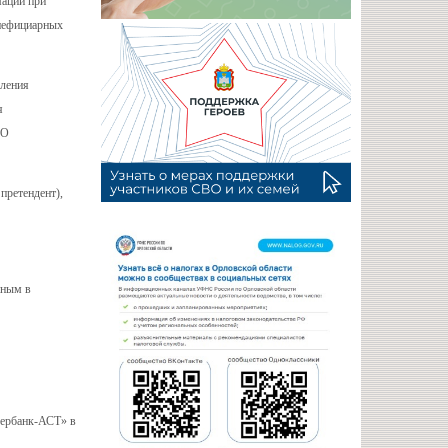
мации при
енефициарных
вления
я
«О
претендент),
нным в
бербанк-АСТ» в