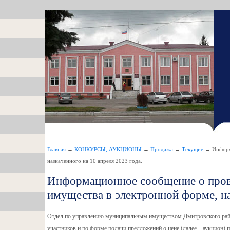
Главная
→
КОНКУРСЫ, АУКЦИОНЫ
→
Продажа
→
Текущие
→ Информа
назначенного на 10 апреля 2023 года.
Информационное сообщение о пров
имущества в электронной форме, на
Отдел по управлению муниципальным имуществом Дмитровского район
участников и по форме подачи предложений о цене (далее – аукцион)