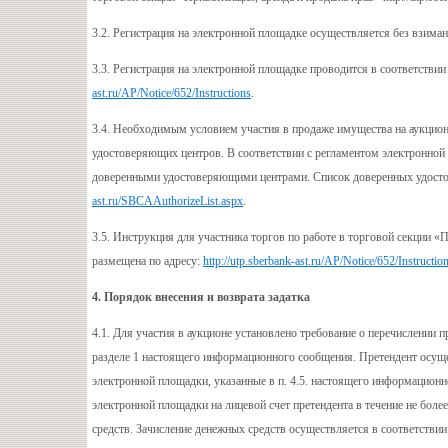
3.2. Регистрация на электронной площадке осуществляется без взиман
3.3. Регистрация на электронной площадке проводится в соответств
ast.ru/AP/Notice/652/Instructions
.
3.4. Необходимым условием участия в продаже имущества на аукцион
удостоверяющих центров. В соответствии с регламентом электронно
доверенными удостоверяющими центрами. Список доверенных удосто
ast.ru/SBCAAuthorizeList.aspx
.
3.5. Инструкция для участника торгов по работе в торговой секции
размещена по адресу:
http://utp.sberbank-ast.ru/AP/Notice/652/Instructio
4. Порядок внесения и возврата задатка
4.1. Для участия в аукционе установлено требование о перечислении 
разделе 1 настоящего информационного сообщения. Претендент осущес
электронной площадки, указанные в п. 4.5. настоящего информацион
электронной площадки на лицевой счет претендента в течение не боле
средств. Зачисление денежных средств осуществляется в соответстви