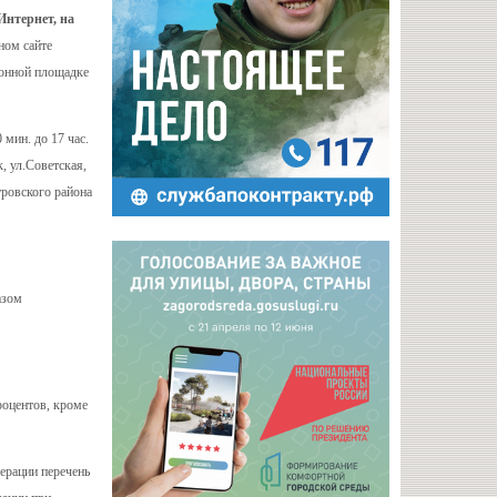
Интернет, на
ном сайте
ронной площадке
мин. до 17 час.
, ул.Советская,
ровского района
азом
роцентов, кроме
ерации перечень