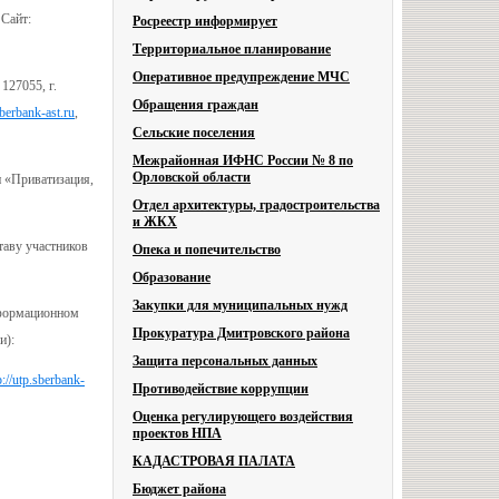
 Сайт:
Росреестр информирует
Территориальное планирование
Оперативное предупреждение МЧС
 127055, г.
Обращения граждан
erbank-ast.ru
,
Сельские поселения
Межрайонная ИФНС России № 8 по
Орловской области
 «Приватизация,
Отдел архитектуры, градостроительства
и ЖКХ
таву участников
Опека и попечительство
Образование
Закупки для муниципальных нужд
нформационном
Прокуратура Дмитровского района
и):
Защита персональных данных
p://utp.sberbank-
Противодействие коррупции
Оценка регулирующего воздействия
проектов НПА
КАДАСТРОВАЯ ПАЛАТА
Бюджет района