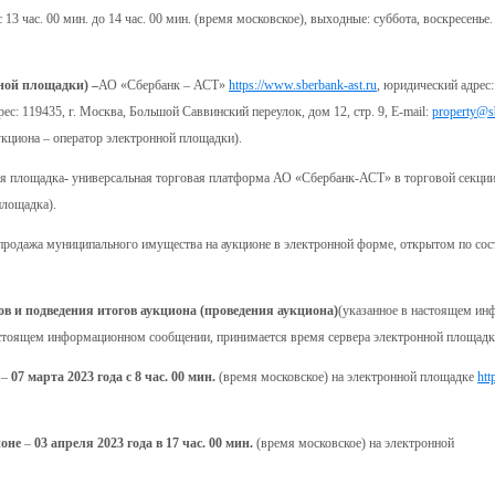
с 13 час. 00 мин. до 14 час. 00 мин. (время московское), выходные: суббота, воскресенье.
ной площадки) –
АО «Сбербанк – АСТ»
https://www.sberbank-ast.ru
, юридический адрес:
рес: 119435, г. Москва, Большой Саввинский переулок, дом 12, стр. 9, E-mail:
property@sb
аукциона – оператор электронной площадки).
я площадка
-
универсальная торговая платформа АО «Сбербанк-АСТ» в торговой секции
площадка).
продажа муниципального имущества на аукционе в электронной форме, открытом по сос
ков и подведения итогов аукциона (проведения аукциона)
(указанное в настоящем и
астоящем информационном сообщении, принимается время сервера электронной площадк
–
07 марта 2023 года с 8 час. 00 мин.
(время московское) на электронной площадке
htt
ионе
–
03 апреля 2023 года в 17 час. 00 мин.
(время московское) на электронной