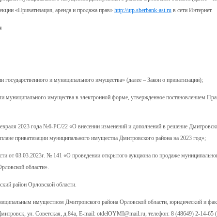
екции «Приватизация, аренда и продажа прав»
http://utp.sberbank-ast.ru
в сети Интернет.
я
и государственного и муниципального имущества» (далее – Закон о приватизации);
или муниципального имущества в электронной форме, утвержденное постановлением Пра
евраля 2023 года №6-РС/22 «О внесении изменений и дополнений в решение Дмитровск
 плане приватизации муниципального имущества Дмитровского района на 2023 год»;
ти от 03.03.2023г. № 141 «О проведении открытого аукциона по продаже муниципально
Орловской области».
ский район Орловской области.
ниципальным имуществом Дмитровского района Орловской области, юридический и фак
итровск, ул. Советская, д.84а, E-mail: otdelOYMI@mail.ru, телефон: 8 (48649) 2-14-65 (