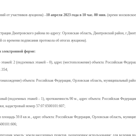
ний от участников аукциона) –
10 апреля 2023 года в 10 час. 00 мин.
(время московское
трации Дмитровского района по адресу: Орловская область, Дмитровский район, г.Дмит
ой со времени подписания протокола об итогах аукциона).
в электронной форме:
о этажей: 2 (подземных этажей – 0), адрес (местоположение) объекта: Российская Федера
:354;
естонахождение) объекта: Российская Федерация, Орловская область, муниципальный рай
жный (подземных этажей – 1), протяженность 90 м., адрес объекта: Российская Федераци
ки, кадастровый номер 57:07:0500101:607;
ая площадь 59.8 кв.м., адрес объекта: Российская Федерация, Орловская область, муници
500101:606;
егория земель: земли населенных пунктов, разрешенное использование: для ведения п