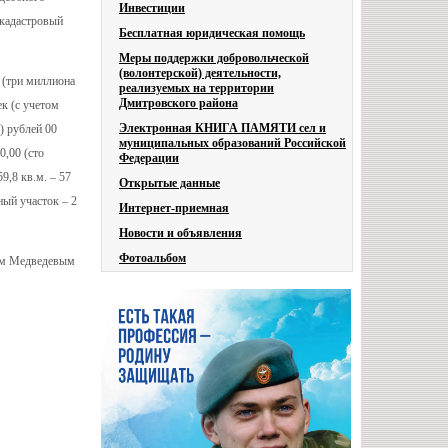
Инвестиции
 кадастровый
Бесплатная юридическая помощь
Меры поддержки добровольческой
(волонтерской) деятельности,
 (три миллиона
реализуемых на территории
Дмитровского района
ек (с учетом
Электронная КНИГА ПАМЯТИ сел и
) рублей 00
муниципальных образований Российской
0,00 (сто
Федерации
9,8 кв.м. – 57
Открытые данные
ный участок – 2
Интернет-приемная
Новости и объявления
Фотоальбом
ком Медведевым