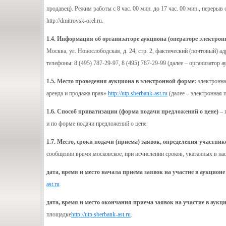
продавец). Режим работы с 8 час. 00 мин. до 17 час. 00 мин., перерыв 
http://dmitrovsk-orel.ru.
1.4. Информация об организаторе аукциона (операторе электрон
Москва, ул. Новослободская, д. 24, стр. 2, фактический (почтовый) ад
телефоны: 8 (495) 787-29-97, 8 (495) 787-29-99 (далее – организатор 
1.5. Место проведения аукциона в электронной форме:
электронна
аренда и продажа прав»
http://utp.sberbank-ast.ru
(далее – электронная 
1.6. Способ приватизации (форма подачи предложений о цене)
– 
и по форме подачи предложений о цене.
1.7. Место, сроки подачи (приема) заявок, определения участни
сообщении время московское, при исчислении сроков, указанных в н
дата, время и место начала приема заявок на участие в аукционе
ast.ru
.
дата, время и место окончания приема заявок на участие в аукц
площадке
http://utp.sberbank-ast.ru
.