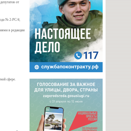
депутатов от
ода № 2-РС/4;
ниями в редакции
ной сфере.