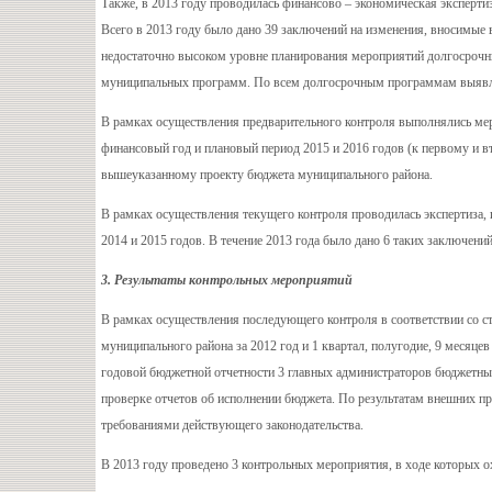
Также, в 2013 году проводилась финансово – экономическая эксперти
Всего в 2013 году было дано 39 заключений на изменения, вносимые
недостаточно высоком уровне планирования мероприятий долгосрочн
муниципальных программ. По всем долгосрочным программам выявле
В рамках осуществления предварительного контроля выполнялись мер
финансовый год и плановый период 2015 и 2016 годов (к первому и в
вышеуказанному проекту бюджета муниципального района.
В рамках осуществления текущего контроля проводилась экспертиза, 
2014 и 2015 годов. В течение 2013 года было дано 6 таких заключений
3.
Результаты контрольных мероприятий
В рамках осуществления последующего контроля в соответствии со с
муниципального района за 2012 год и 1 квартал, полугодие, 9 месяц
годовой бюджетной отчетности 3 главных администраторов бюджетных
проверке отчетов об исполнении бюджета. По результатам внешних про
требованиями действующего законодательства.
В 2013 году проведено 3 контрольных мероприятия, в ходе которых ох