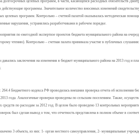
за долгосрочных целевых программ, в части, касающейся расходных обязательств Дмитр
 в действующие программы. Значительное количество вносимых изменений свидетельству
ых целевых программ. Контрольно – счетной палатой оказывалась методическая помощ
нные нарушения, устранялись разработчиками в рабочем порядке.
оприятия по ежегодной экспертизе проектов бюджета муниципального района на очеред
торому чтению). Контрольно – счетная палата принимала участие в публичных слушания
и давались заключения на изменения в бюджет муниципального района на 2013 год и пл
.
т. 264.4 Бюджетного кодекса РФ проводилась внешняя проверка отчета об исполнении б
ев 2013 года. Аналогичные проверки проведены по сельским поселениям. Также, осущест
 средств по расходам за 2012 год. В целом было проведено 13 контрольных мероприят
верок был сделан вывод о том, что отчетность представлена в полном объеме в соответ
вачено 3 объекта, из них: 1- орган местного самоуправления, 2- муниципальные учрежд