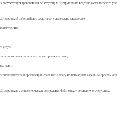
ях соответствует требованиям действующих Инструкций по ведению бухгалтерского учет
Дмитровский районный дом культуры» установлено следующее:
й отчетности»;
т, услуг;
ыли использованы на укрепление материальной базы;
ых услуг;
предпринимателей и организаций, сдавались в кассу по приходным кассовым ордерам об
Дмитровская межпоселенческая центральная библиотека» установлено следующее: