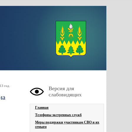
13 год.
Версия для
слабовидящих
на
Главная
Телефоны экстренных служб
Меры поддержки участникам СВО и их
семьям