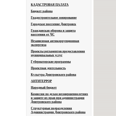
КАДАСТРОВАЯ ПАЛАТА
Бюджет района
Градостроительное зонирование
Городское поселение Дмитровск
Гражданская оборона и защита
населения от ЧС
Независимая антикоррупционная
экспертиза
Проекты регламентов предоставления
муниципальных услуг
Губернаторские программы
Проектная деятельность
Культура Дмитровского района
АНТИТЕРРОР
Народный бюджет
Комиссия по делам несовершеннолетних
и защите их прав при администрации
Дмитровского района
Структурные подразделения
Администрации Дмитровского района