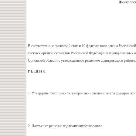
Дмитровск
В соответствии с пунктом 2 статьи 19 федерального закона Российско
счетных органов субъектов Российской Федерации и муниципальных об
Орловской области», утвержденного решением Дмитровского районног
Р Е Ш И Л
:
1. Утвердить отчет о работе контрольно - счетной палаты Дмитровско
2. Настоящее решение подлежит опубликованию.