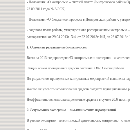
- Положения «О контрольно – счетной палате Дмитровского района О
23.09.2011 года № 3-РС/7;
- Положения «О бюджетном процессе в Дмитровском районе», утвержд
- годового плана работы, утвержденного распоряжением контрольно –
распоряжений от 29.04.2013г. №4, от 22.07.2013г. №5, от 26.07.2013г. 
1.
Основные результаты деятельности
Всего за 2013 год проведено 63 контрольных и экспертно – аналитич
Общий объем проверенных средств составил 2382,3 тысяч рублей.
По результатам проведенных контрольных мероприятий выявлены нар
Фактов нецелевого использования средств бюджета муниципального ра
Неэффективно использованы денежные средства в сумме 20,6 тысяч р
2.
Результаты экспертно – аналитических мероприятий
В рамках экспертно – аналитической деятельности, контрольно - счет