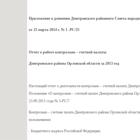
Приложение к решению Дмитровского районного Совета народн
от 2
5 марта 2014 г. № 1 -РС/35
Отчет о работе контрольно – счетной палаты
Дмитровского района Орловской области за 2013 год
Настоящий отчет о деятельности контрольно – счетной палаты Дмитров
Положения «О контрольно – счетной палате Дмитровского района Орл
23.09.2011 года № 3-РС/7.
Контрольно – счетная палата Дмитровского района Орловской области (
положениями:
- Бюджетного кодекса Российской Федерации;