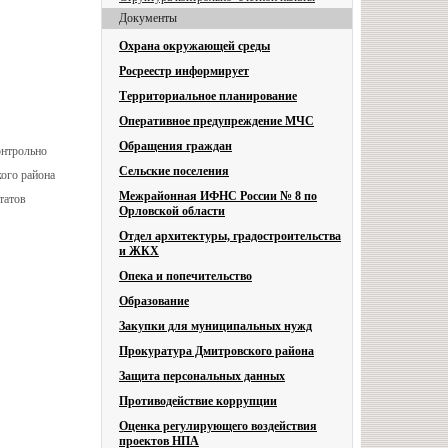
Документы
Охрана окружающей среды
Росреестр информирует
Территориальное планирование
Оперативное предупреждение МЧС
Обращения граждан
онтрольно
Сельские поселения
кого района
Межрайонная ИФНС России № 8 по
татов
Орловской области
Отдел архитектуры, градостроительства
и ЖКХ
Опека и попечительство
Образование
Закупки для муниципальных нужд
Прокуратура Дмитровского района
Защита персональных данных
Противодействие коррупции
Оценка регулирующего воздействия
проектов НПА