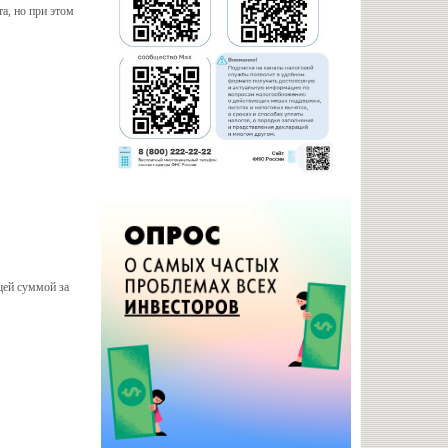
а, но при этом
щей суммой за