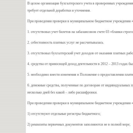
В целом организация бухгалтерского учета в проверенных учреждени
требует отдельной доработки и уточнения.
При проведении проверки в муниципальном бюджетном учреждении «
1. отсутствовал учет билетов на забалансовом счете 03 «бланки строго
2. себестоимость платных услуг не рассчитывалась.
3. отсутствовал бухгалтерский учет доходов от оказания платных рабо
4. средства от приносящей доход деятельности в 2012 – 2013 годах б
5. необходимо внести изменения в Положение о предоставлении платн
6. денежные средства, полученные по договорам от индивидуальных 
несколько дней без какой – либо расшифровки.
При проведении проверки в муниципальном бюджетном учреждении «
1) отсутствуют отдельные регистры бюджетного;
2) реквизиты первичных документов заполняются не в полной мере;