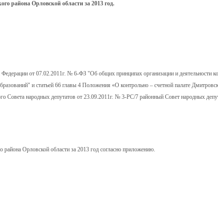
ого района Орловской области за 2013 год.
й Федерации от 07.02.2011г. № 6-ФЗ "Об общих принципах организации и деятельности к
разований" и статьей 66 главы 4 Положения «О контрольно – счетной палате Дмитровс
о Совета народных депутатов от 23.09.2011г. № 3-РС/7 районный Совет народных депу
го района Орловской области
за
2013 год согласно приложению.