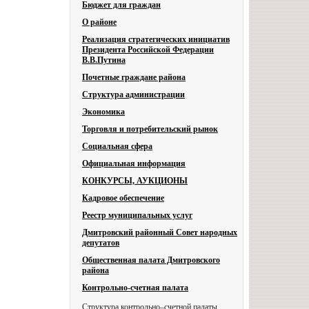
Бюджет для граждан
О районе
Реализация стратегических инициатив
Президента Российской Федерации
В.В.Путина
Почетные граждане района
Структура администрации
Экономика
Торговля и потребительский рынок
Социальная сфера
Официальная информация
КОНКУРСЫ, АУКЦИОНЫ
Кадровое обеспечение
Реестр муниципальных услуг
Дмитровский районный Совет народных
депутатов
Общественная палата Дмитровского
района
Контрольно-счетная палата
Структура контрольно–счетной палаты