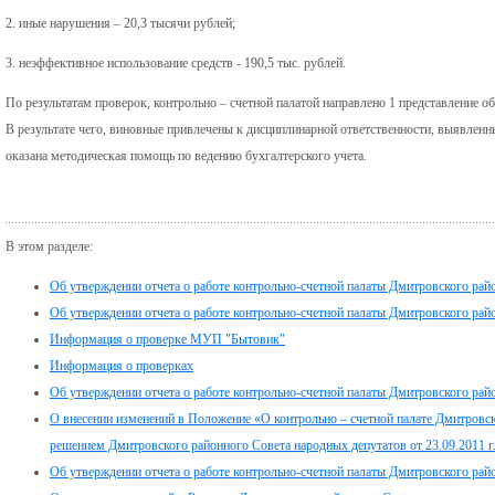
2. иные нарушения – 20,3 тысячи рублей;
3. неэффективное использование средств - 190,5 тыс. рублей.
По результатам проверок, контрольно – счетной палатой направлено 1 представление 
В результате чего, виновные привлечены к дисциплинарной ответственности, выявлен
оказана методическая помощь по ведению бухгалтерского учета.
В этом разделе:
Об утверждении отчета о работе контрольно-счетной палаты Дмитровского райо
Об утверждении отчета о работе контрольно-счетной палаты Дмитровского райо
Информация о проверке МУП "Бытовик"
Информация о проверках
Об утверждении отчета о работе контрольно-счетной палаты Дмитровского райо
О внесении изменений в Положение «О контрольно – счетной палате Дмитровск
решением Дмитровского районного Совета народных депутатов от 23.09.2011 г
Об утверждении отчета о работе контрольно-счетной палаты Дмитровского райо