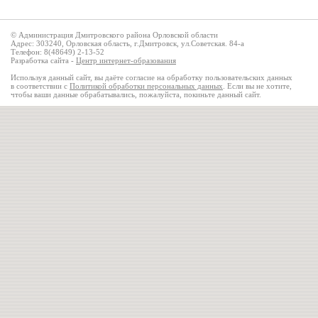
© Администрация Дмитровского района Орловской области
Адрес: 303240, Орловская область, г.Дмитровск, ул.Советская. 84-а
Телефон: 8(48649) 2-13-52
Разработка сайта -
Центр интернет-образования
Используя данный сайт, вы даёте согласие на обработку пользовательских данных
в соответствии с
Политикой обработки персональных данных
. Если вы не хотите,
чтобы ваши данные обрабатывались, пожалуйста, покиньте данный сайт.