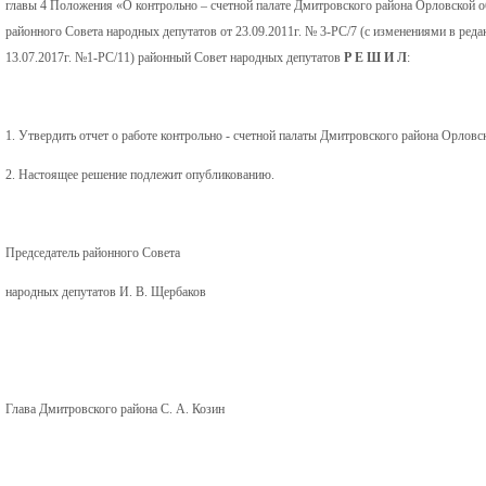
главы 4 Положения «О контрольно – счетной палате Дмитровского района Орловской 
районного Совета народных депутатов от 23.09.2011г. № 3-РС/7 (c изменениями в реда
13.07.2017г. №1-РС/11) районный Совет народных депутатов
Р Е Ш И Л
:
1. Утвердить отчет о работе контрольно - счетной палаты Дмитровского района Орловс
2. Настоящее решение подлежит опубликованию.
Председатель районного Совета
народных депутатов И. В. Щербаков
Глава Дмитровского района С. А. Козин