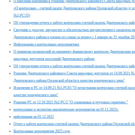
О внесении изменений в Решение Дмитровского районного Совета народных деп
«О контрольно – счетной палате Дмитровского района Орловской области» (с и
№2-РС/35)
Об утверждении отчета о работе контрольно-счетной палаты Дмитровского райо
Сведения о доходах, имуществе и обязательствах имущественного характера пр
Дмитровского района и членов его семьи за период с 1 января по 31 декабря 20
Информации о контрольных мероприятиях
О принятии полномочий по внешнему финансовому контролю Дмитровским ра
народных депутатов поселений Дмитровского района
Об утверждении отчета о работе контрольно-счетной палаты Дмитровского райо
Решение Дмитровского районного Совета народных депутатов от 14.09.2021 №
Дмитровского района Орловской области в качестве юридического лица"
Изменение в РС от 14.09.21 №1-РС65 "О регистрации контрольно-счетной пал
качестве юридического лица"
Решение РС от 12.10.2021 №2-РС/2 "О социальных и трудовых гарантиях "
контрольные и экспертно-аналитические мероприятия на 01.11.2021г.
информация на 01.12.2021
Отчет о работе контрольно-счетной палаты Дмитровского района Орловской обл
Контрольные мероприятия 2025 года