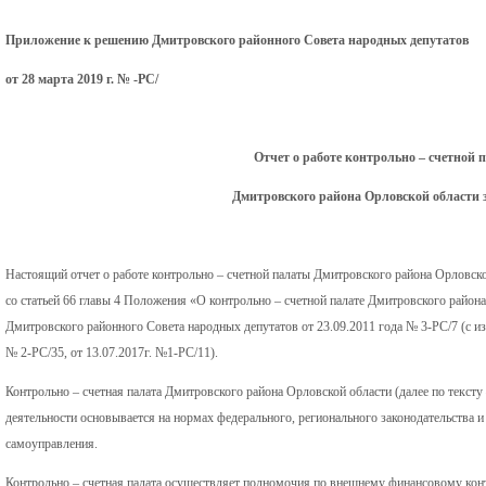
Приложение к решению Дмитровского районного Совета народных депутатов
от 28 марта 2019 г. № -РС/
Отчет о работе контрольно – счетной 
Дмитровского района Орловской области з
Настоящий отчет о работе контрольно – счетной палаты Дмитровского района Орловско
со статьей 66 главы 4 Положения «О контрольно – счетной палате Дмитровского райо
Дмитровского районного Совета народных депутатов от 23.09.2011 года № 3-РС/7 (c и
№ 2-РС/35, от 13.07.2017г. №1-РС/11).
Контрольно – счетная палата Дмитровского района Орловской области (далее по тексту –
деятельности основывается на нормах федерального, регионального законодательства 
самоуправления.
Контрольно – счетная палата осуществляет полномочия по внешнему финансовому кон