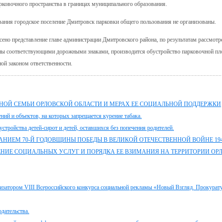
арковочного пространства в границах муниципального образования.
вания городское поселение Дмитровск парковки общего пользования не организованы.
ено представление главе администрации Дмитровского района, по результатам рассмотр
ны соответствующими дорожными знаками, производится обустройство парковочной пл
ой законом ответственности.
ТНОЙ СЕМЬИ ОРЛОВСКОЙ ОБЛАСТИ И МЕРАХ ЕЕ СОЦИАЛЬНОЙ ПОДДЕРЖКИ
ний и объектов, на которых запрещается курение табака.
стройства детей-сирот и детей, оставшихся без попечения родителей.
НИЕМ 70-Й ГОДОВЩИНЫ ПОБЕДЫ В ВЕЛИКОЙ ОТЕЧЕСТВЕННОЙ ВОЙНЕ 1941 
ЕНИЕ СОЦИАЛЬНЫХ УСЛУГ И ПОРЯДКА ЕЕ ВЗИМАНИЯ НА ТЕРРИТОРИИ ОР
низатором VIII Всероссийского конкурса социальной рекламы «Новый Взгляд. Прокурат
дательства.