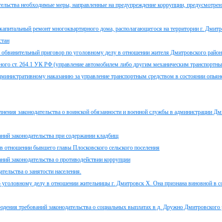
ательства необходимые меры, направленные на предупреждение коррупции, предусмотренн
капитальный ремонт многоквартирного дома, располагающегося на территории г. Дмитр
стан
 обвинительный приговор по уголовному делу в отношении жителя Дмитровского район
ного ст. 264.1 УК РФ (управление автомобилем либо другим механическим транспортн
министративному наказанию за управление транспортным средством в состоянии опьян
нения законодательства о воинской обязанности и военной службы в администрации Дм
аний законодательства при содержании кладбищ
 в отношении бывшего главы Плосковского сельского поселения
ний законодательства о противодействии коррупции
тельства о занятости населения.
 уголовному делу в отношении жительницы г. Дмитровск Х. Она признана виновной в 
дения требований законодательства о социальных выплатах в д. Дружно Дмитровского 