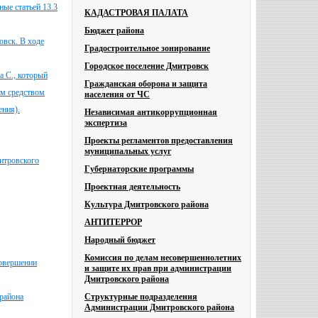
ые статьей 13.3
КАДАСТРОВАЯ ПАЛАТА
Бюджет района
овск. В ходе
Градостроительное зонирование
Городское поселение Дмитровск
а С., который
Гражданская оборона и защита
ым средством
населения от ЧС
ения).
Независимая антикоррупционная
экспертиза
Проекты регламентов предоставления
муниципальных услуг
итровского
Губернаторские программы
Проектная деятельность
Культура Дмитровского района
АНТИТЕРРОР
Народный бюджет
Комиссия по делам несовершеннолетних
совершении
и защите их прав при администрации
Дмитровского района
района
Структурные подразделения
Администрации Дмитровского района