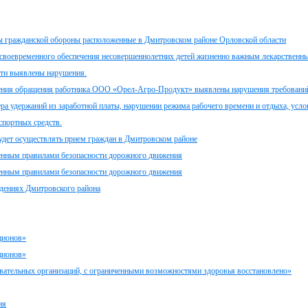
ы гражданской обороны расположенные в Дмитровском районе Орловской области
 своевременного обеспечения несовершеннолетних детей жизненно важным лекарственн
сти выявлены нарушения.
рения обращения работника ООО «Орел-Агро-Продукт» выявлены нарушения требовани
ра удержаний из заработной платы, нарушении режима рабочего времени и отдыха, усло
спортных средств.
будет осуществлять прием граждан в Дмитровском районе
ленным правилами безопасности дорожного движения
ленным правилами безопасности дорожного движения
ждениях Дмитровского района
ционов»
ционов»
вательных организаций, с ограниченными возможностями здоровья восстановлено»
ия