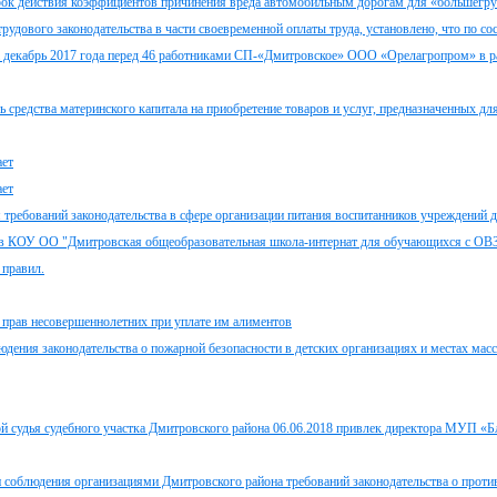
 срок действия коэффициентов причинения вреда автомобильным дорогам для «большегр
рудового законодательства в части своевременной оплаты труда, установлено, что по со
 за декабрь 2017 года перед 46 работниками СП-«Дмитровское» ООО «Орелагропром» в р
ь средства материнского капитала на приобретение товаров и услуг, предназначенных дл
ает
ает
 требований законодательства в сфере организации питания воспитанников учреждений д
что в КОУ ОО "Дмитровская общеобразовательная школа-интернат для обучающихся с О
 правил.
 прав несовершеннолетних при уплате им алиментов
дения законодательства о пожарной безопасности в детских организациях и местах мас
 судья судебного участка Дмитровского района 06.06.2018 привлек директора МУП «Б
 соблюдения организациями Дмитровского района требований законодательства о проти