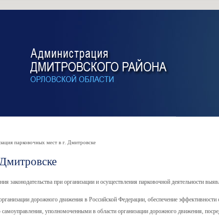
ация парковочных мест в г. Дмитровске
 Дмитровске
ния законодательства при организации и осуществления парковочной деятельности выя
б организации дорожного движения в Российской Федерации, обеспечение эффективности
о самоуправления, уполномоченными в области организации дорожного движения, поср