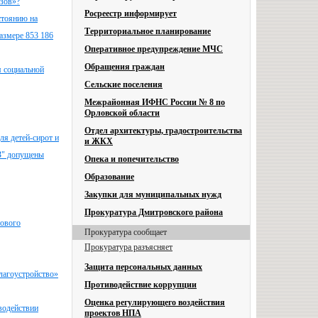
узов»?
Росреестр информирует
стоянию на
Территориальное планирование
азмере 853 186
Оперативное предупреждение МЧС
Обращения граждан
я социальной
Сельские поселения
Межрайонная ИФНС России № 8 по
Орловской области
Отдел архитектуры, градостроительства
ля детей-сирот и
и ЖКХ
ВЗ" допущены
Опека и попечительство
Образование
Закупки для муниципальных нужд
Прокуратура Дмитровского района
сового
Прокуратура сообщает
Прокуратура разъясняет
Защита персональных данных
лагоустройство»
Противодействие коррупции
Оценка регулирующего воздействия
водействии
проектов НПА