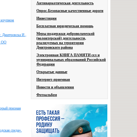
Антинаркотическая деятельность
Опрос-Безопасные качественные дороги
Инвестиции
в крупном
Бесплатная юридическая помощь
Меры поддержки добровольческой
. Дмитровска И.,
(волонтерской) деятельности,
З ОО
реализуемых на территории
Дмитровского района
Электронная КНИГА ПАМЯТИ сел и
муниципальных образований Российской
Федерации
Открытые данные
Интернет-приемная
Новости и объявления
Фотоальбом
торый признан
дская среда».