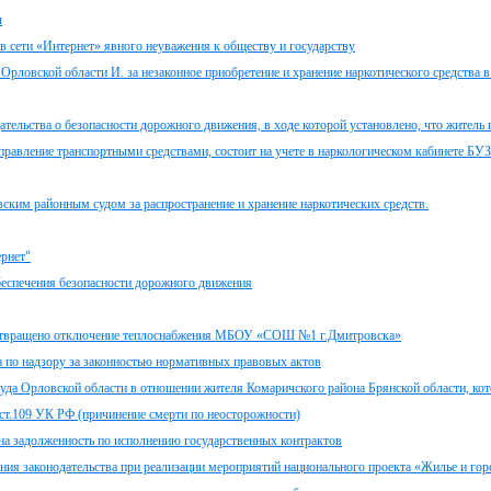
ы
в сети «Интернет» явного неуважения к обществу и государству
рловской области И. за незаконное приобретение и хранение наркотического средства 
тельства о безопасности дорожного движения, в ходе которой установлено, что житель г
управление транспортными средствами, состоит на учете в наркологическом кабинете БУ
ским районным судом за распространение и хранение наркотических средств.
ернет"
беспечения безопасности дорожного движения
дотвращено отключение теплоснабжения МБОУ «СОШ №1 г.Дмитровска»
а по надзору за законностью нормативных правовых актов
уда Орловской области в отношении жителя Комаричского района Брянской области, ко
ст.109 УК РФ (причинение смерти по неосторожности)
а задолженность по исполнению государственных контрактов
ия законодательства при реализации мероприятий национального проекта «Жилье и горо