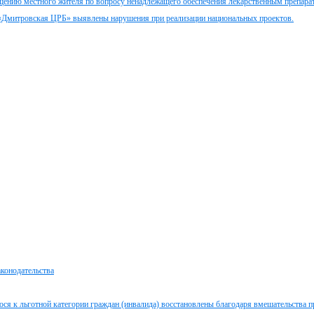
щению местного жителя по вопросу ненадлежащего обеспечения лекарственным препара
«Дмитровская ЦРБ» выявлены нарушения при реализации национальных проектов.
аконодательства
ося к льготной категории граждан (инвалида) восстановлены благодаря вмешательства 