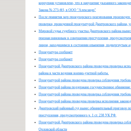
коррупции установлено, что в нарушение указанного законод
Закона № 273-Ф3, в ООО "Александр"
После принятия мер прокурорского реагирования произведен 
проверки, проведенной прокуратурой Дмитровского района, у
Мировой судья судебного участка Дмитровского района вынес
признан виновным в совершении преступления, предусмотрен
лицом, находящимся в состоянии опьянения, подвергнутым ад
Прокуратура сообщает
Прокуратура сообщает
Прокуратурой Дмитровского района проведена проверка испол
района в части ведения военно-учетной работы.
Прокуратурой района проведена проверка соблюдения требов
Прокуратурой района поддержано государственное обвинение
Прокуратурой района проведена проверка соблюдения требова
Прокуратурой района проведена проверка исполнения законода
Дмитровский районный суд вынес обвинительный приговор по
преступления, предусмотренного ч. 1 ст. 238 УК РФ.
Прокуратурой Дмитровского района проведена проверка соблю
Орловской области