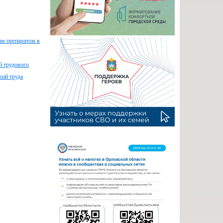
ым препаратом в
й трудового
вий труда