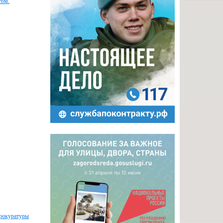
том.
прокуратуры