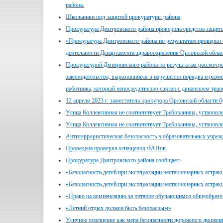
района.
Школьники под защитой прокуратуры района
Прокуратура Дмитровского района проверила средства защит
«Прокуратура Дмитровского района по результатам проверки
деятельности Департамента здравоохранения Орловской обла
Прокуратурой Дмитровского района по результатам рассмот
законодательства, выразившиеся в нарушении порядка и разме
работника, который непосредственно связан с движением тран
12 апреля 2023 г. заместитель прокурора Орловской области 
Улица Коллективная не соответствует Требованиям, установ
Улица Коллективная не соответствует Требованиям, установ
Антитеррористическая безопасность в образовательных учре
Проведена проверка оснащения ФАПов
Прокуратура Дмитровского района сообщает:
«Безопасность детей при эксплуатации нестационарных аттрак
«Безопасность детей при эксплуатации нестационарных аттрак
«Право на компенсацию за питание обучающимся общеобразо
«Летний отдых должен быть безопасным»
Уличное освещение как мера безопасности дорожного движен