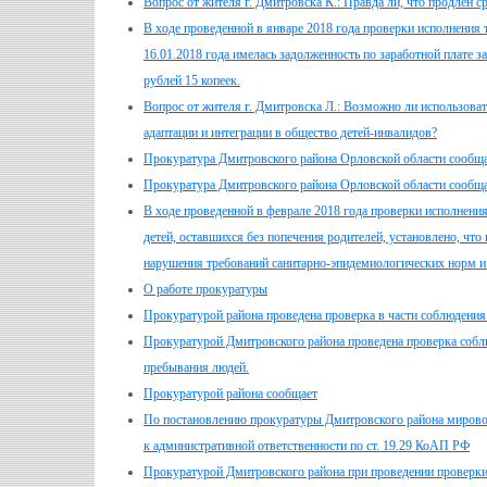
Вопрос от жителя г. Дмитровска К.: Правда ли, что продлен
В ходе проведенной в январе 2018 года проверки исполнения т
16.01.2018 года имелась задолженность по заработной плате
рублей 15 копеек.
Вопрос от жителя г. Дмитровска Л.: Возможно ли использоват
адаптации и интеграции в общество детей-инвалидов?
Прокуратура Дмитровского района Орловской области сообщ
Прокуратура Дмитровского района Орловской области сообщ
В ходе проведенной в феврале 2018 года проверки исполнения
детей, оставшихся без попечения родителей, установлено, 
нарушения требований санитарно-эпидемиологических норм и
О работе прокуратуры
Прокуратурой района проведена проверка в части соблюдения
Прокуратурой Дмитровского района проведена проверка соблю
пребывания людей.
Прокуратурой района сообщает
По постановлению прокуратуры Дмитровского района мировой
к административной ответственности по ст. 19.29 КоАП РФ
Прокуратурой Дмитровского района при проведении проверки