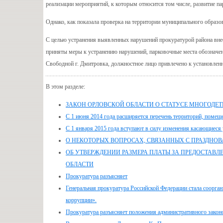
реализации мероприятий, к которым относится том числе, развитие п
Однако, как показала проверка на территории муниципального образо
С целью устранения выявленных нарушений прокуратурой района внес
приняты меры к устранению нарушений, парковочные места обозначе
Свободной г. Дмитровка, должностное лицо привлечено к установленн
В этом разделе:
ЗАКОН ОРЛОВСКОЙ ОБЛАСТИ О СТАТУСЕ МНОГОДЕ
С 1 июня 2014 года расширяется перечень территорий, помеще
С 1 января 2015 года вступают в силу изменения касающиеся у
О НЕКОТОРЫХ ВОПРОСАХ, СВЯЗАННЫХ С ПРАЗДНОВА
ОБ УТВЕРЖДЕНИИ РАЗМЕРА ПЛАТЫ ЗА ПРЕДОСТАВЛ
ОБЛАСТИ
Прокуратура разъясняет
Генеральная прокуратура Российской Федерации стала соорга
коррупции».
Прокуратура разъясняет положения административного законо