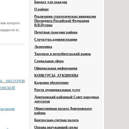
Бюджет для граждан
О районе
Реализация стратегических инициатив
Президента Российской Федерации
ения которого
В.В.Путина
ощадки по ул.
Почетные граждане района
Структура администрации
Экономика
Торговля и потребительский рынок
Социальная сфера
Официальная информация
КОНКУРСЫ, АУКЦИОНЫ
- 1945 ГОДОВ
Кадровое обеспечение
ЛОВСКОЙ
Реестр муниципальных услуг
Дмитровский районный Совет народных
депутатов
Общественная палата Дмитровского
ура против
района
Контрольно-счетная палата
Охрана окружающей среды