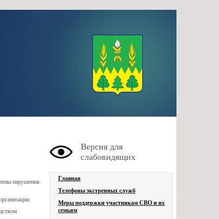
Версия для
слабовидящих
Главная
влены нарушения.
Телефоны экстренных служб
 организации
Меры поддержки участникам СВО и их
семьям
едством