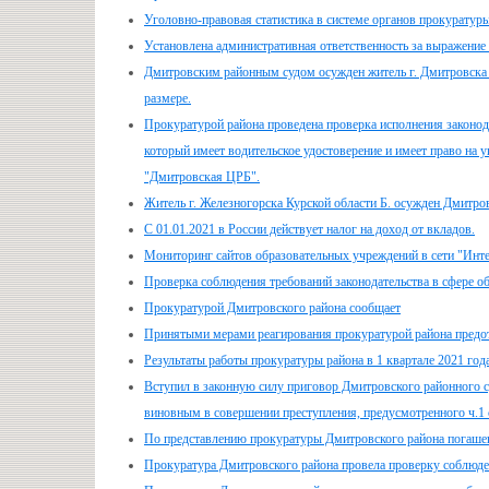
Уголовно-правовая статистика в системе органов прокуратур
Установлена административная ответственность за выражение 
Дмитровским районным судом осужден житель г. Дмитровска О
размере.
Прокуратурой района проведена проверка исполнения законода
который имеет водительское удостоверение и имеет право на 
"Дмитровская ЦРБ".
Житель г. Железногорска Курской области Б. осужден Дмитров
С 01.01.2021 в России действует налог на доход от вкладов.
Мониторинг сайтов образовательных учреждений в сети "Инт
Проверка соблюдения требований законодательства в сфере о
Прокуратурой Дмитровского района сообщает
Принятыми мерами реагирования прокуратурой района пре
Результаты работы прокуратуры района в 1 квартале 2021 год
Вступил в законную силу приговор Дмитровского районного с
виновным в совершении преступления, предусмотренного ч.1 
По представлению прокуратуры Дмитровского района погашен
Прокуратура Дмитровского района провела проверку соблюден