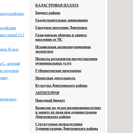
КАДАСТРОВАЯ ПАЛАТА
Бюджет района
лагоустройство»
Градостроительное зонирование
Городское поселение Дмитровск
водействии
ые статьей 13.3
Гражданская оборона и защита
населения от ЧС
Независимая антикоррупционная
овск. В ходе
экспертиза
Проекты регламентов предоставления
муниципальных услуг
а С., который
ым средством
Губернаторские программы
ения).
Проектная деятельность
Культура Дмитровского района
АНТИТЕРРОР
итровского
Народный бюджет
Комиссия по делам несовершеннолетних
и защите их прав при администрации
Дмитровского района
Структурные подразделения
Администрации Дмитровского района