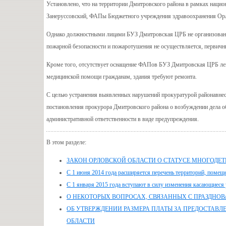
Установлено, что на территории Дмитровского района в рамках наци
Занеруссовский, ФАПы Бюджетного учреждения здравоохранения Орл
Однако должностными лицами БУЗ Дмитровская ЦРБ не организовано 
пожарной безопасности и пожаротушения не осуществляется, первичн
Кроме того, отсутствует оснащение ФАПов БУЗ Дмитровская ЦРБ ле
медицинской помощи гражданам, здания требуют ремонта.
С целью устранения выявленных нарушений прокуратурой районавнесе
постановления прокурора Дмитровского района о возбуждении дела о
административной ответственности в виде предупреждения.
В этом разделе:
ЗАКОН ОРЛОВСКОЙ ОБЛАСТИ О СТАТУСЕ МНОГОДЕ
С 1 июня 2014 года расширяется перечень территорий, помеще
С 1 января 2015 года вступают в силу изменения касающиеся у
О НЕКОТОРЫХ ВОПРОСАХ, СВЯЗАННЫХ С ПРАЗДНОВА
ОБ УТВЕРЖДЕНИИ РАЗМЕРА ПЛАТЫ ЗА ПРЕДОСТАВЛ
ОБЛАСТИ