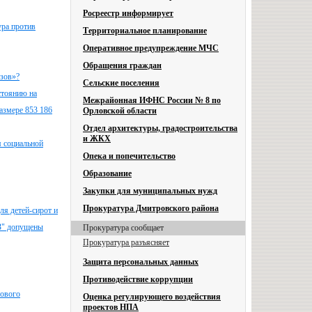
Росреестр информирует
ура против
Территориальное планирование
Оперативное предупреждение МЧС
Обращения граждан
узов»?
Сельские поселения
стоянию на
Межрайонная ИФНС России № 8 по
азмере 853 186
Орловской области
Отдел архитектуры, градостроительства
и ЖКХ
я социальной
Опека и попечительство
Образование
Закупки для муниципальных нужд
Прокуратура Дмитровского района
ля детей-сирот и
ВЗ" допущены
Прокуратура сообщает
Прокуратура разъясняет
Защита персональных данных
Противодействие коррупции
сового
Оценка регулирующего воздействия
проектов НПА