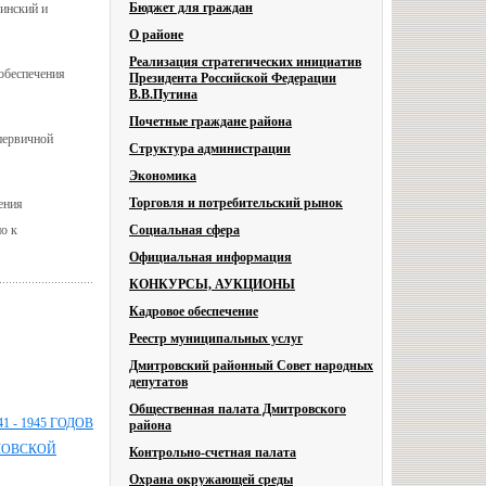
Бюджет для граждан
инский и
О районе
Реализация стратегических инициатив
обеспечения
Президента Российской Федерации
В.В.Путина
Почетные граждане района
первичной
Структура администрации
Экономика
Торговля и потребительский рынок
ения
о к
Социальная сфера
Официальная информация
КОНКУРСЫ, АУКЦИОНЫ
Кадровое обеспечение
Реестр муниципальных услуг
Дмитровский районный Совет народных
депутатов
Общественная палата Дмитровского
- 1945 ГОДОВ
района
ЛОВСКОЙ
Контрольно-счетная палата
Охрана окружающей среды