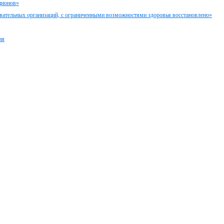
ционов»
вательных организаций, с ограниченными возможностями здоровья восстановлено»
ия