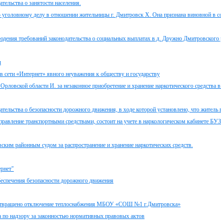
тельства о занятости населения.
 уголовному делу в отношении жительницы г. Дмитровск Х. Она признана виновной в 
дения требований законодательства о социальных выплатах в д. Дружно Дмитровского 
ы
в сети «Интернет» явного неуважения к обществу и государству
рловской области И. за незаконное приобретение и хранение наркотического средства 
тельства о безопасности дорожного движения, в ходе которой установлено, что житель г
управление транспортными средствами, состоит на учете в наркологическом кабинете БУ
ским районным судом за распространение и хранение наркотических средств.
ернет"
беспечения безопасности дорожного движения
дотвращено отключение теплоснабжения МБОУ «СОШ №1 г.Дмитровска»
а по надзору за законностью нормативных правовых актов