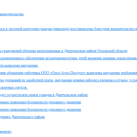
аконодательства
ося к льготной категории граждан (инвалида) восстановлены благодаря вмешательства 
ы гражданской обороны расположенные в Дмитровском районе Орловской области
 своевременного обеспечения несовершеннолетних детей жизненно важным лекарственн
сти выявлены нарушения.
рения обращения работника ООО «Орел-Агро-Продукт» выявлены нарушения требовани
ра удержаний из заработной платы, нарушении режима рабочего времени и отдыха, усло
спортных средств.
будет осуществлять прием граждан в Дмитровском районе
ленным правилами безопасности дорожного движения
ленным правилами безопасности дорожного движения
ждениях Дмитровского района
ционов»