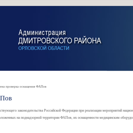
на проверка оснащения ФАПов
АПов
ствующего законодательства Российской Федерации при реализации мероприятий национ
сположенных на поднадзорной территории ФАПов, их оснащенности медицинским оборудо