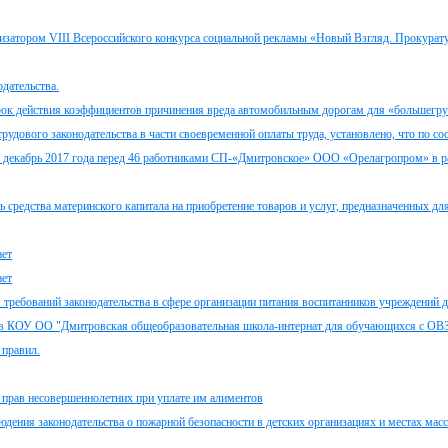
низатором VIII Всероссийского конкурса социальной рекламы «Новый Взгляд. Прокурат
дательства.
 срок действия коэффициентов причинения вреда автомобильным дорогам для «большегр
рудового законодательства в части своевременной оплаты труда, установлено, что по со
 за декабрь 2017 года перед 46 работниками СП-«Дмитровское» ООО «Орелагропром» в р
ь средства материнского капитала на приобретение товаров и услуг, предназначенных дл
ает
ает
 требований законодательства в сфере организации питания воспитанников учреждений д
что в КОУ ОО "Дмитровская общеобразовательная школа-интернат для обучающихся с О
 правил.
 прав несовершеннолетних при уплате им алиментов
дения законодательства о пожарной безопасности в детских организациях и местах мас