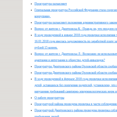
Прокуратура разъясняет
Генеральная прокуратура Российской Федерации стала соорга
коррупции».
Прокуратура разъясняет положения административного законо
Вопрос от жителя г. Дмитровска К.: Правда ли, что продлен
В ходе проведенной в январе 2018 года проверки исполнения т
16.01.2018 года имелась задолженность по заработной плате
рублей 15 копеек.
Вопрос от жителя г. Дмитровска Л.: Возможно ли использоват
адаптации и интеграции в общество детей-инвалидов?
Прокуратура Дмитровского района Орловской области сообщ
Прокуратура Дмитровского района Орловской области сообщ
В ходе проведенной в феврале 2018 года проверки исполнения
детей, оставшихся без попечения родителей, установлено, 
нарушения требований санитарно-эпидемиологических норм и
О работе прокуратуры
Прокуратурой района проведена проверка в части соблюдения
Прокуратурой Дмитровского района проведена проверка соблю
пребывания людей.