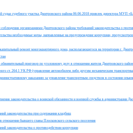
 судья судебного участка Дмитровского района 06.06.2018 привлек директора МУП «Б
 соблюдения организациями Дмитровского района требований законодательства о проти
ательства необходимые меры, направленные на предупреждение коррупции, предусмотренн
капитальный ремонт многоквартирного дома, располагающегося на территории г. Дмитр
стан
 обвинительный приговор по уголовному делу в отношении жителя Дмитровского район
ного ст. 264.1 УК РФ (управление автомобилем либо другим механическим транспортн
министративному наказанию за управление транспортным средством в состоянии опьян
нения законодательства о воинской обязанности и военной службы в администрации Дм
аний законодательства при содержании кладбищ
 в отношении бывшего главы Плосковского сельского поселения
ний законодательства о противодействии коррупции