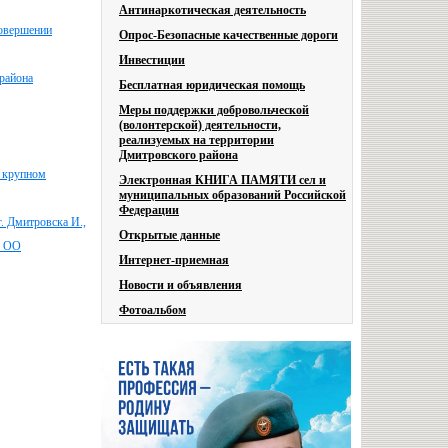
Антинаркотическая деятельность
совершении
Опрос-Безопасные качественные дороги
Инвестиции
района
Бесплатная юридическая помощь
Меры поддержки добровольческой
(волонтерской) деятельности,
реализуемых на территории
Дмитровского района
в крупном
Электронная КНИГА ПАМЯТИ сел и
муниципальных образований Российской
Федерации
. Дмитровска И.,
Открытые данные
З ОО
Интернет-приемная
Новости и объявления
Фотоальбом