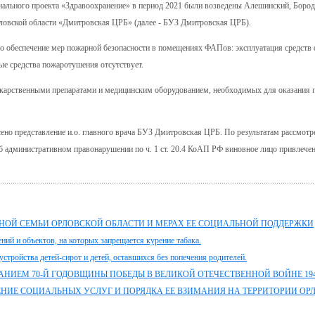
онального проекта «Здравоохранение» в период 2021 были возведены Алешинский, Бород
овской области «Дмитровская ЦРБ» (далее - БУЗ Дмитровская ЦРБ).
обеспечение мер пожарной безопасности в помещениях ФАПов: эксплуатация средств 
ые средства пожаротушения отсутствует.
карственными препаратами и медицинским оборудованием, необходимых для оказания 
но представление и.о. главного врача БУЗ Дмитровская ЦРБ. По результатам рассмотр
б административном правонарушении по ч. 1 ст. 20.4 КоАП РФ виновное лицо привлечен
ТНОЙ СЕМЬИ ОРЛОВСКОЙ ОБЛАСТИ И МЕРАХ ЕЕ СОЦИАЛЬНОЙ ПОДДЕРЖКИ
ний и объектов, на которых запрещается курение табака.
стройства детей-сирот и детей, оставшихся без попечения родителей.
НИЕМ 70-Й ГОДОВЩИНЫ ПОБЕДЫ В ВЕЛИКОЙ ОТЕЧЕСТВЕННОЙ ВОЙНЕ 1941 
ЕНИЕ СОЦИАЛЬНЫХ УСЛУГ И ПОРЯДКА ЕЕ ВЗИМАНИЯ НА ТЕРРИТОРИИ ОР