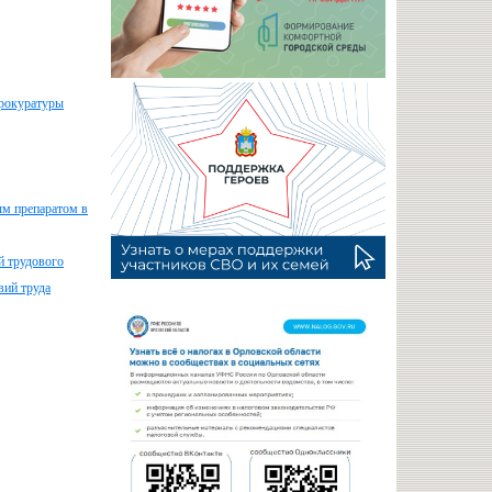
прокуратуры
ым препаратом в
й трудового
вий труда