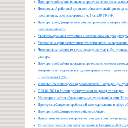
Прокуратурой района проведена проверка исполнения законода
Дмитровский районный суд вынес обвинительный приговор по
преступления, предусмотренного ч. 1 ст. 238 УК РФ.
Прокуратурой Дмитровского района проведена проверка соблю
Орловской области
Уголовно-правовая статистика в системе органов прокуратур
Установлена административная ответственность за выражение 
Дмитровским районным судом осужден житель г. Дмитровска О
размере.
Прокуратурой района проведена проверка исполнения законода
который имеет водительское удостоверение и имеет право на 
"Дмитровская ЦРБ".
Житель г. Железногорска Курской области Б. осужден Дмитров
С 01.01.2021 в России действует налог на доход от вкладов.
Мониторинг сайтов образовательных учреждений в сети "Инт
Проверка соблюдения требований законодательства в сфере о
Прокуратурой Дмитровского района сообщает
Принятыми мерами реагирования прокуратурой района пре
Результаты работы прокуратуры района в 1 квартале 2021 год