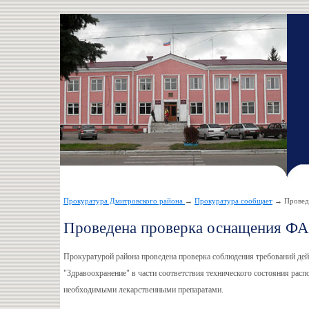
Прокуратура Дмитровского района
→
Прокуратура сообщает
→ Проведе
Проведена проверка оснащения Ф
Прокуратурой района проведена проверка соблюдения требований дей
"Здравоохранение" в части соответствия технического состояния ра
необходимыми лекарственными препаратами.