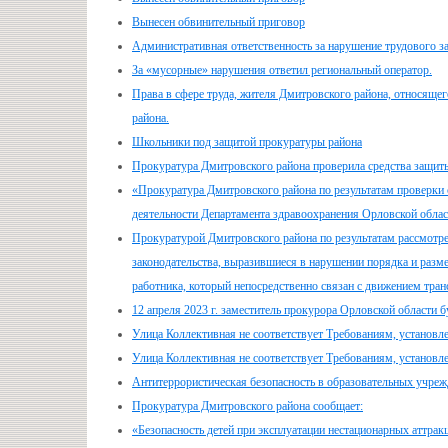
Вынесен обвинительный приговор
Административная ответственность за нарушение трудового з
За «мусорные» нарушения ответил региональный оператор.
Права в сфере труда, жителя Дмитровского района, относящег
района.
Школьники под защитой прокуратуры района
Прокуратура Дмитровского района проверила средства защит
«Прокуратура Дмитровского района по результатам проверки
деятельности Департамента здравоохранения Орловской обла
Прокуратурой Дмитровского района по результатам рассмот
законодательства, выразившиеся в нарушении порядка и разме
работника, который непосредственно связан с движением тран
12 апреля 2023 г. заместитель прокурора Орловской области 
Улица Коллективная не соответствует Требованиям, установ
Улица Коллективная не соответствует Требованиям, установ
Антитеррористическая безопасность в образовательных учре
Прокуратура Дмитровского района сообщает:
«Безопасность детей при эксплуатации нестационарных аттрак