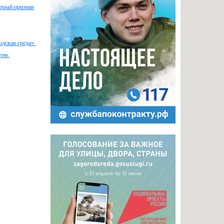
торый признан
дская среда».
том.