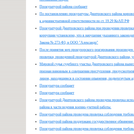
Прокуратурой района сообщает
По постановлению прокуратуры Дмитровского района мировой
к административной ответственности по ст. 19.29 КоАП РФ
Прокуратурой Дмитровского района при проведении проверки
коррупции установлено, что в нарушение указанного законод
Закона № 273-Ф3, в ООО "Александр"
После принятия мер прокурорского реагирования произведен 
проверки, проведенной прокуратурой Дмитровского района, у
Мировой судья судебного участка Дмитровского района вынес
признан виновным в совершении преступления, предусмотрен
лицом, находящимся в состоянии опьянения, подвергнутым ад
Прокуратура сообщает
Прокуратура сообщает
Прокуратурой Дмитровского района проведена проверка испол
района в части ведения военно-учетной работы.
Прокуратурой района проведена проверка соблюдения требов
Прокуратурой района поддержано государственное обвинение
Прокуратурой района проведена проверка соблюдения требова