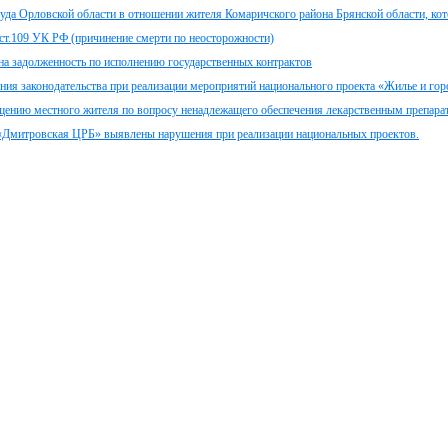
уда Орловской области в отношении жителя Комаричского района Брянской области, ко
ст.109 УК РФ (причинение смерти по неосторожности)
а задолженность по исполнению государственных контрактов
ия законодательства при реализации мероприятий национального проекта «Жилье и горо
щению местного жителя по вопросу ненадлежащего обеспечения лекарственным препара
«Дмитровская ЦРБ» выявлены нарушения при реализации национальных проектов.