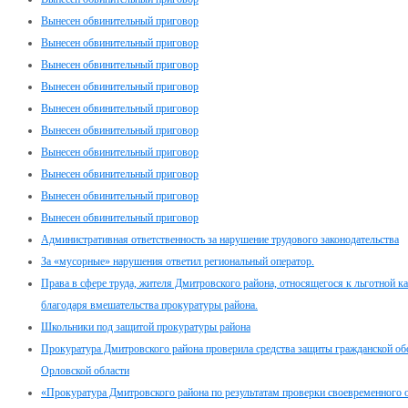
Вынесен обвинительный приговор
Вынесен обвинительный приговор
Вынесен обвинительный приговор
Вынесен обвинительный приговор
Вынесен обвинительный приговор
Вынесен обвинительный приговор
Вынесен обвинительный приговор
Вынесен обвинительный приговор
Вынесен обвинительный приговор
Вынесен обвинительный приговор
Административная ответственность за нарушение трудового законодательства
За «мусорные» нарушения ответил региональный оператор.
Права в сфере труда, жителя Дмитровского района, относящегося к льготной к
благодаря вмешательства прокуратуры района.
Школьники под защитой прокуратуры района
Прокуратура Дмитровского района проверила средства защиты гражданской о
Орловской области
«Прокуратура Дмитровского района по результатам проверки своевременного 