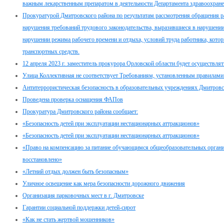
важным лекарственным препаратом в деятельности Департамента здравоохран
Прокуратурой Дмитровского района по результатам рассмотрения обращения
нарушения требований трудового законодательства, выразившиеся в нарушении
нарушении режима рабочего времени и отдыха, условий труда работника, кото
транспортных средств.
12 апреля 2023 г. заместитель прокурора Орловской области будет осуществля
Улица Коллективная не соответствует Требованиям, установленным правилами
Антитеррористическая безопасность в образовательных учреждениях Дмитровс
Проведена проверка оснащения ФАПов
Прокуратура Дмитровского района сообщает:
«Безопасность детей при эксплуатации нестационарных аттракционов»
«Безопасность детей при эксплуатации нестационарных аттракционов»
«Право на компенсацию за питание обучающимся общеобразовательных органи
восстановлено»
«Летний отдых должен быть безопасным»
Уличное освещение как мера безопасности дорожного движения
Организация парковочных мест в г. Дмитровске
Гарантии социальной поддержки детей-сирот
«Как не стать жертвой мошенников»