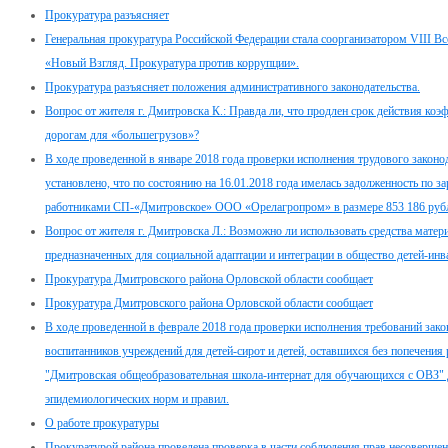
Прокуратура разъясняет
Генеральная прокуратура Российской Федерации стала соорганизатором VIII В
«Новый Взгляд. Прокуратура против коррупции».
Прокуратура разъясняет положения административного законодательства.
Вопрос от жителя г. Дмитровска К.: Правда ли, что продлен срок действия к
дорогам для «большегрузов»?
В ходе проведенной в январе 2018 года проверки исполнения трудового законод
установлено, что по состоянию на 16.01.2018 года имелась задолженность по за
работниками СП-«Дмитровское» ООО «Орелагропром» в размере 853 186 рубл
Вопрос от жителя г. Дмитровска Л.: Возможно ли использовать средства матери
предназначенных для социальной адаптации и интеграции в общество детей-инв
Прокуратура Дмитровского района Орловской области сообщает
Прокуратура Дмитровского района Орловской области сообщает
В ходе проведенной в феврале 2018 года проверки исполнения требований зако
воспитанников учреждений для детей-сирот и детей, оставшихся без попечения
"Дмитровская общеобразовательная школа-интернат для обучающихся с ОВЗ" 
эпидемиологических норм и правил.
О работе прокуратуры
Прокуратурой района проведена проверка в части соблюдения прав несовершен