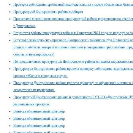
Проверка соблюдения требований законодательства в сфере обеспечения безоп
Прокуратурой Дмитровского района сообщает
Принятыми мерами реагирования прокуратурой района предотвращено отк
г.Дмитровска»
Результаты работы прокуратуры района в 1 квартале 2021 года по надзору за 
Вступил в законную силу приговор Дмитровского районного суда Орловской о
Брянской области, который признан виновным в совершении преступления, пре
смерти по неосторожности)
По представлению прокуратуры Дмитровского района погашена задолженность
Прокуратура Дмитровского района провела проверку соблюдения законодатель
проекта «Жилье и городская среда».
Прокуратура Дмитровского района провела проверку по обращению местного 
лекарственным препаратом.
Прокуратурой Дмитровского района в деятельности БУЗ ОО «Дмитровская ЦР
национальных проектов.
Вынесен обвинительный приговор
Вынесен обвинительный приговор
Вынесен обвинительный приговор
Вынесен обвинительный приговор