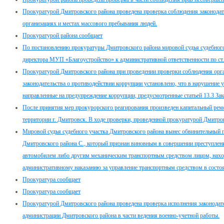
Прокуратурой Дмитровского района проведена проверка соблюдения законодате
организациях и местах массового пребывания людей.
Прокуратурой района сообщает
По постановлению прокуратуры Дмитровского района мировой судья судебного
директора МУП «Благоустройство» к административной ответственности по ст
Прокуратурой Дмитровского района при проведении проверки соблюдения орг
законодательства о противодействии коррупции установлено, что в нарушение 
направленные на предупреждение коррупции, предусмотренные статьей 13.3 З
После принятия мер прокурорского реагирования произведен капитальный рем
территории г. Дмитровск. В ходе проверки, проведенной прокуратурой Дмитров
Мировой судья судебного участка Дмитровского района вынес обвинительный 
Дмитровского района С., который признан виновным в совершении преступлени
автомобилем либо другим механическим транспортным средством лицом, нахо
административному наказанию за управление транспортным средством в состоя
Прокуратура сообщает
Прокуратура сообщает
Прокуратурой Дмитровского района проведена проверка исполнения законодате
администрации Дмитровского района в части ведения военно-учетной работы.