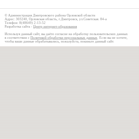
© Администрация Дмитровского района Орловской области
Адрес: 303240, Орловская область, г.Дмитровск, ул.Советская. 84-а
Телефон: 8(48649) 2-13-52
Разработка сайта -
Центр интернет-образования
Используя данный сайт, вы даёте согласие на обработку пользовательских данных
в соответствии с
Политикой обработки персональных данных
. Если вы не хотите,
чтобы ваши данные обрабатывались, пожалуйста, покиньте данный сайт.