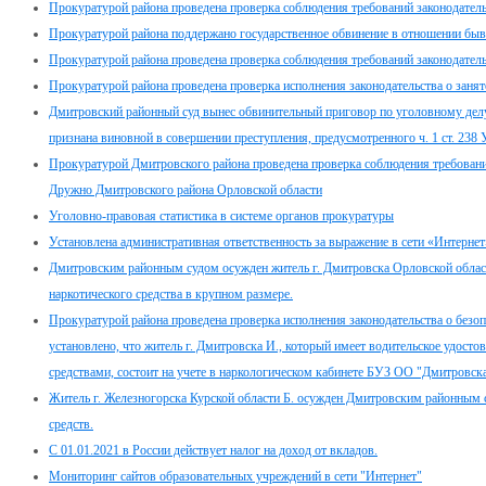
Прокуратурой района проведена проверка соблюдения требований законодател
Прокуратурой района поддержано государственное обвинение в отношении быв
Прокуратурой района проведена проверка соблюдения требований законодатель
Прокуратурой района проведена проверка исполнения законодательства о занят
Дмитровский районный суд вынес обвинительный приговор по уголовному дел
признана виновной в совершении преступления, предусмотренного ч. 1 ст. 238
Прокуратурой Дмитровского района проведена проверка соблюдения требований
Дружно Дмитровского района Орловской области
Уголовно-правовая статистика в системе органов прокуратуры
Установлена административная ответственность за выражение в сети «Интернет
Дмитровским районным судом осужден житель г. Дмитровска Орловской области
наркотического средства в крупном размере.
Прокуратурой района проведена проверка исполнения законодательства о безо
установлено, что житель г. Дмитровска И., который имеет водительское удосто
средствами, состоит на учете в наркологическом кабинете БУЗ ОО "Дмитровск
Житель г. Железногорска Курской области Б. осужден Дмитровским районным с
средств.
С 01.01.2021 в России действует налог на доход от вкладов.
Мониторинг сайтов образовательных учреждений в сети "Интернет"