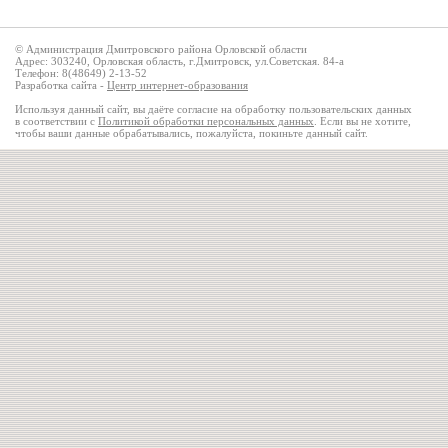
© Администрация Дмитровского района Орловской области
Адрес: 303240, Орловская область, г.Дмитровск, ул.Советская. 84-а
Телефон: 8(48649) 2-13-52
Разработка сайта -
Центр интернет-образования
Используя данный сайт, вы даёте согласие на обработку пользовательских данных
в соответствии с
Политикой обработки персональных данных
. Если вы не хотите,
чтобы ваши данные обрабатывались, пожалуйста, покиньте данный сайт.