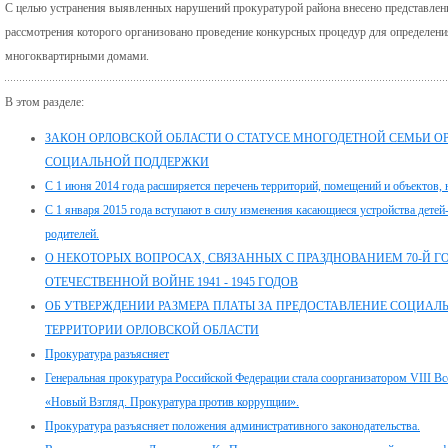
С целью устранения выявленных нарушений прокуратурой района внесено представление
рассмотрения которого организовано проведение конкурсных процедур для определе
многоквартирными домами.
В этом разделе:
ЗАКОН ОРЛОВСКОЙ ОБЛАСТИ О СТАТУСЕ МНОГОДЕТНОЙ СЕМЬИ ОР
СОЦИАЛЬНОЙ ПОДДЕРЖКИ
С 1 июня 2014 года расширяется перечень территорий, помещений и объектов, 
С 1 января 2015 года вступают в силу изменения касающиеся устройства детей-
родителей.
О НЕКОТОРЫХ ВОПРОСАХ, СВЯЗАННЫХ С ПРАЗДНОВАНИЕМ 70-Й 
ОТЕЧЕСТВЕННОЙ ВОЙНЕ 1941 - 1945 ГОДОВ
ОБ УТВЕРЖДЕНИИ РАЗМЕРА ПЛАТЫ ЗА ПРЕДОСТАВЛЕНИЕ СОЦИАЛ
ТЕРРИТОРИИ ОРЛОВСКОЙ ОБЛАСТИ
Прокуратура разъясняет
Генеральная прокуратура Российской Федерации стала соорганизатором VIII В
«Новый Взгляд. Прокуратура против коррупции».
Прокуратура разъясняет положения административного законодательства.