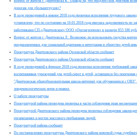
Вопрос от жителя г. Дмитровска К.: Правда ли, что продлен срок действия к
дорогам для «большегрузов»?
В ходе проведенной в январе 2018 года проверки исполнения трудового законод
установлено, что по состоянию на 16.01.2018 года имелась задолженность по за
работниками СП-«Дмитровское» ООО «Орелагропром» в размере 853 186 рубл
Вопрос от жителя г. Дмитровска Л.: Возможно ли использовать средства матери
предназначенных для социальной адаптации и интеграции в общество детей-инв
Прокуратура Дмитровского района Орловской области сообщает
Прокуратура Дмитровского района Орловской области сообщает
В ходе проведенной в феврале 2018 года проверки исполнения требований зако
воспитанников учреждений для детей-сирот и детей, оставшихся без попечения
"Дмитровская общеобразовательная школа-интернат для обучающихся с ОВЗ" 
эпидемиологических норм и правил.
О работе прокуратуры
Прокуратурой района проведена проверка в части соблюдения прав несовершен
Прокуратурой Дмитровского района проведена проверка соблюдения законодате
организациях и местах массового пребывания людей.
Прокуратурой района сообщает
По постановлению прокуратуры Дмитровского района мировой судья судебного