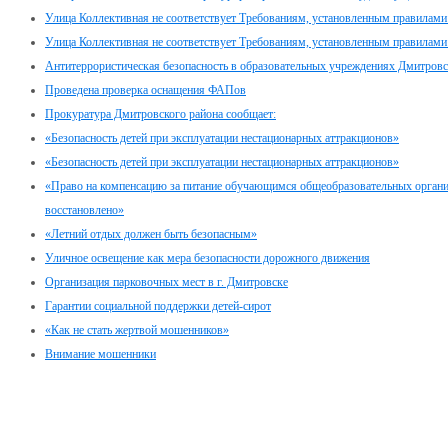
Улица Коллективная не соответствует Требованиям, установленным правилами
Улица Коллективная не соответствует Требованиям, установленным правилами
Антитеррористическая безопасность в образовательных учреждениях Дмитровс
Проведена проверка оснащения ФАПов
Прокуратура Дмитровского района сообщает:
«Безопасность детей при эксплуатации нестационарных аттракционов»
«Безопасность детей при эксплуатации нестационарных аттракционов»
«Право на компенсацию за питание обучающимся общеобразовательных органи
восстановлено»
«Летний отдых должен быть безопасным»
Уличное освещение как мера безопасности дорожного движения
Организация парковочных мест в г. Дмитровске
Гарантии социальной поддержки детей-сирот
«Как не стать жертвой мошенников»
Внимание мошенники