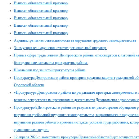
Вынесен обвинительный приговор
Вынесен обвинительный приговор
Вынесен обвинительный приговор
Вынесен обвинительный приговор
Вынесен обвинительный приговор
Административная ответственность за нарушение трудового законодательства
За «мусорные» нарушения ответил региональный оператор.
Права в сфере труда, жителя Дмитровского района, относящегося к льготной к
благодаря вмешательства прокуратуры района.
Школьники под защитой прокуратуры района
Прокуратура Дмитровского района проверила средства защиты гражданской о
Орловской области
«Прокуратура Дмитровского района по результатам проверки своевременного 
важным лекарственным препаратом в деятельности Департамента здравоохран
Прокуратурой Дмитровского района по результатам рассмотрения обращения
нарушения требований трудового законодательства, выразившиеся в нарушении
нарушении режима рабочего времени и отдыха, условий труда работника, кото
транспортных средств.
12 апреля 2023 г. заместитель прокурора Орловской области будет осуществля