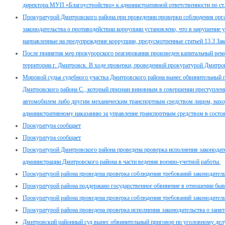
директора МУП «Благоустройство» к административной ответственности по ст
Прокуратурой Дмитровского района при проведении проверки соблюдения орг
законодательства о противодействии коррупции установлено, что в нарушение 
направленные на предупреждение коррупции, предусмотренные статьей 13.3 З
После принятия мер прокурорского реагирования произведен капитальный рем
территории г. Дмитровск. В ходе проверки, проведенной прокуратурой Дмитров
Мировой судья судебного участка Дмитровского района вынес обвинительный 
Дмитровского района С., который признан виновным в совершении преступлени
автомобилем либо другим механическим транспортным средством лицом, нахо
административному наказанию за управление транспортным средством в состоя
Прокуратура сообщает
Прокуратура сообщает
Прокуратурой Дмитровского района проведена проверка исполнения законодате
администрации Дмитровского района в части ведения военно-учетной работы.
Прокуратурой района проведена проверка соблюдения требований законодател
Прокуратурой района поддержано государственное обвинение в отношении быв
Прокуратурой района проведена проверка соблюдения требований законодатель
Прокуратурой района проведена проверка исполнения законодательства о занят
Дмитровский районный суд вынес обвинительный приговор по уголовному дел