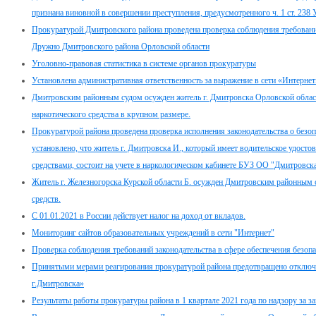
признана виновной в совершении преступления, предусмотренного ч. 1 ст. 238
Прокуратурой Дмитровского района проведена проверка соблюдения требований
Дружно Дмитровского района Орловской области
Уголовно-правовая статистика в системе органов прокуратуры
Установлена административная ответственность за выражение в сети «Интернет
Дмитровским районным судом осужден житель г. Дмитровска Орловской области
наркотического средства в крупном размере.
Прокуратурой района проведена проверка исполнения законодательства о безо
установлено, что житель г. Дмитровска И., который имеет водительское удосто
средствами, состоит на учете в наркологическом кабинете БУЗ ОО "Дмитровск
Житель г. Железногорска Курской области Б. осужден Дмитровским районным с
средств.
С 01.01.2021 в России действует налог на доход от вкладов.
Мониторинг сайтов образовательных учреждений в сети "Интернет"
Проверка соблюдения требований законодательства в сфере обеспечения безоп
Принятыми мерами реагирования прокуратурой района предотвращено отк
г.Дмитровска»
Результаты работы прокуратуры района в 1 квартале 2021 года по надзору за 