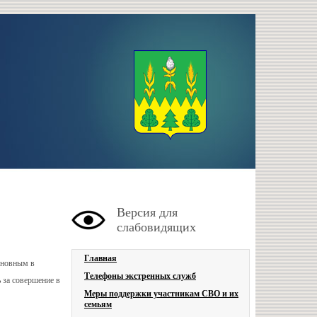
Версия для
слабовидящих
Главная
иновным в
Телефоны экстренных служб
 за совершение в
Меры поддержки участникам СВО и их
семьям