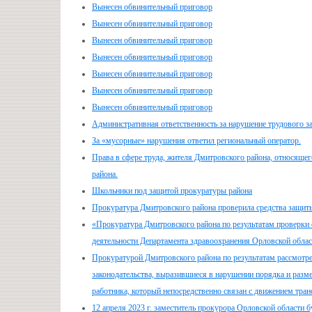
Вынесен обвинительный приговор
Вынесен обвинительный приговор
Вынесен обвинительный приговор
Вынесен обвинительный приговор
Вынесен обвинительный приговор
Вынесен обвинительный приговор
Вынесен обвинительный приговор
Административная ответственность за нарушение трудового з
За «мусорные» нарушения ответил региональный оператор.
Права в сфере труда, жителя Дмитровского района, относящег
района.
Школьники под защитой прокуратуры района
Прокуратура Дмитровского района проверила средства защит
«Прокуратура Дмитровского района по результатам проверки
деятельности Департамента здравоохранения Орловской обла
Прокуратурой Дмитровского района по результатам рассмот
законодательства, выразившиеся в нарушении порядка и разме
работника, который непосредственно связан с движением тран
12 апреля 2023 г. заместитель прокурора Орловской области 