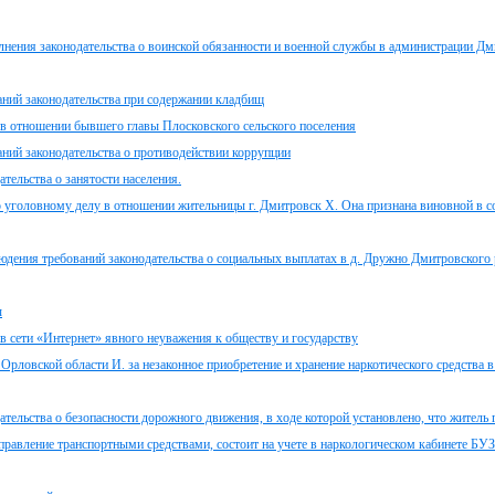
нения законодательства о воинской обязанности и военной службы в администрации Дм
аний законодательства при содержании кладбищ
 в отношении бывшего главы Плосковского сельского поселения
ний законодательства о противодействии коррупции
тельства о занятости населения.
 уголовному делу в отношении жительницы г. Дмитровск Х. Она признана виновной в 
дения требований законодательства о социальных выплатах в д. Дружно Дмитровского 
ы
в сети «Интернет» явного неуважения к обществу и государству
рловской области И. за незаконное приобретение и хранение наркотического средства 
тельства о безопасности дорожного движения, в ходе которой установлено, что житель г
управление транспортными средствами, состоит на учете в наркологическом кабинете БУ