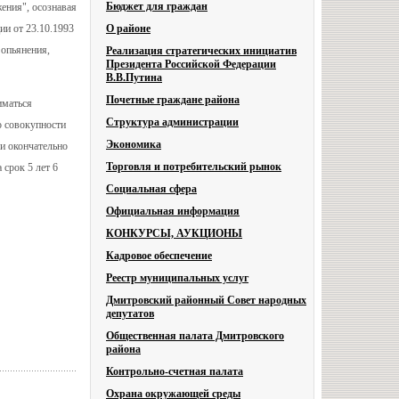
Бюджет для граждан
ения", осознавая
ии от 23.10.1993
О районе
 опьянения,
Реализация стратегических инициатив
Президента Российской Федерации
В.В.Путина
Почетные граждане района
иматься
Структура администрации
о совокупности
Экономика
 и окончательно
Торговля и потребительский рынок
 срок 5 лет 6
Социальная сфера
Официальная информация
КОНКУРСЫ, АУКЦИОНЫ
Кадровое обеспечение
Реестр муниципальных услуг
Дмитровский районный Совет народных
депутатов
Общественная палата Дмитровского
района
Контрольно-счетная палата
Охрана окружающей среды