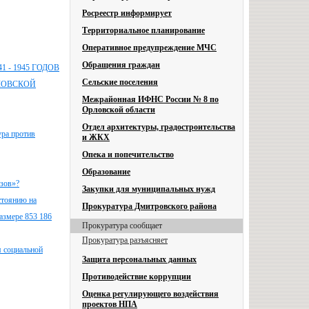
Росреестр информирует
Территориальное планирование
Оперативное предупреждение МЧС
Обращения граждан
- 1945 ГОДОВ
Сельские поселения
ЛОВСКОЙ
Межрайонная ИФНС России № 8 по
Орловской области
Отдел архитектуры, градостроительства
ура против
и ЖКХ
Опека и попечительство
Образование
узов»?
Закупки для муниципальных нужд
стоянию на
Прокуратура Дмитровского района
азмере 853 186
Прокуратура сообщает
Прокуратура разъясняет
я социальной
Защита персональных данных
Противодействие коррупции
Оценка регулирующего воздействия
проектов НПА