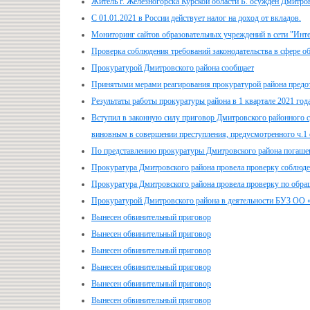
Житель г. Железногорска Курской области Б. осужден Дмитров
С 01.01.2021 в России действует налог на доход от вкладов.
Мониторинг сайтов образовательных учреждений в сети "Инт
Проверка соблюдения требований законодательства в сфере о
Прокуратурой Дмитровского района сообщает
Принятыми мерами реагирования прокуратурой района пре
Результаты работы прокуратуры района в 1 квартале 2021 год
Вступил в законную силу приговор Дмитровского районного с
виновным в совершении преступления, предусмотренного ч.1 
По представлению прокуратуры Дмитровского района погашен
Прокуратура Дмитровского района провела проверку соблюден
Прокуратура Дмитровского района провела проверку по обра
Прокуратурой Дмитровского района в деятельности БУЗ ОО 
Вынесен обвинительный приговор
Вынесен обвинительный приговор
Вынесен обвинительный приговор
Вынесен обвинительный приговор
Вынесен обвинительный приговор
Вынесен обвинительный приговор