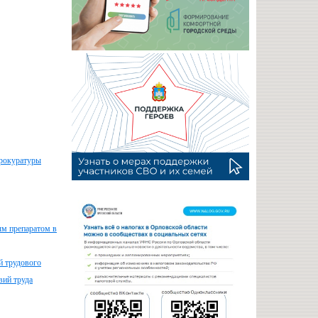
прокуратуры
ым препаратом в
й трудового
вий труда