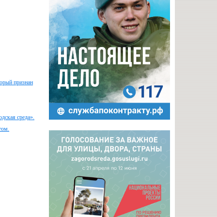
торый признан
дская среда».
том.