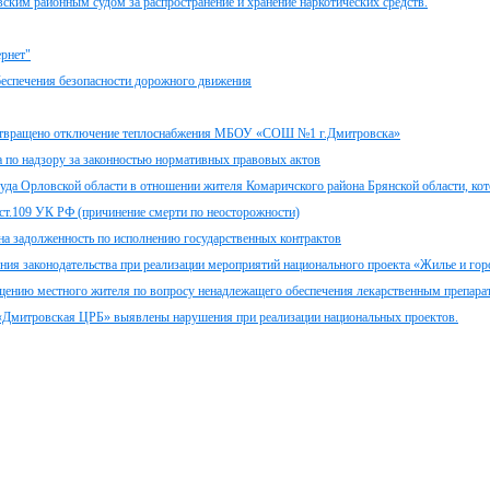
ским районным судом за распространение и хранение наркотических средств.
ернет"
беспечения безопасности дорожного движения
дотвращено отключение теплоснабжения МБОУ «СОШ №1 г.Дмитровска»
а по надзору за законностью нормативных правовых актов
уда Орловской области в отношении жителя Комаричского района Брянской области, ко
ст.109 УК РФ (причинение смерти по неосторожности)
а задолженность по исполнению государственных контрактов
ия законодательства при реализации мероприятий национального проекта «Жилье и горо
щению местного жителя по вопросу ненадлежащего обеспечения лекарственным препара
«Дмитровская ЦРБ» выявлены нарушения при реализации национальных проектов.