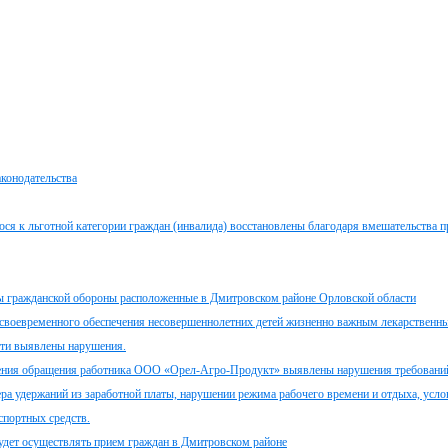
аконодательства
ося к льготной категории граждан (инвалида) восстановлены благодаря вмешательства 
ы гражданской обороны расположенные в Дмитровском районе Орловской области
 своевременного обеспечения несовершеннолетних детей жизненно важным лекарственн
сти выявлены нарушения.
рения обращения работника ООО «Орел-Агро-Продукт» выявлены нарушения требовани
ра удержаний из заработной платы, нарушении режима рабочего времени и отдыха, усло
спортных средств.
будет осуществлять прием граждан в Дмитровском районе