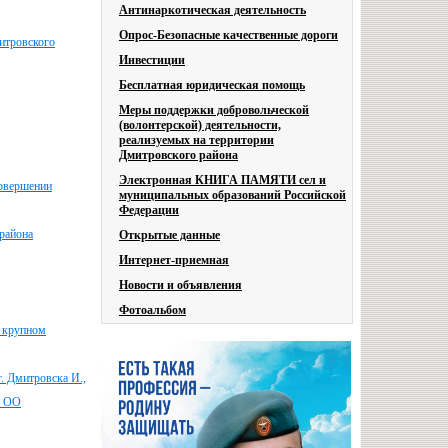
Антинаркотическая деятельность
Опрос-Безопасные качественные дороги
итровского
Инвестиции
Бесплатная юридическая помощь
Меры поддержки добровольческой
(волонтерской) деятельности,
реализуемых на территории
Дмитровского района
Электронная КНИГА ПАМЯТИ сел и
совершении
муниципальных образований Российской
Федерации
района
Открытые данные
Интернет-приемная
Новости и объявления
Фотоальбом
в крупном
. Дмитровска И.,
З ОО