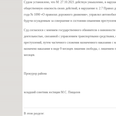
Судом установлено, что М. 27.10.2021 действуя умышленно, в наруше
общественную опасность своих действий, в нарушение п. 2.7 Правил
года № 1090 «О правилах дорожного движения», управлял автомобиле
будучи осужденным за совершение в состоянии опьянения преступлен
Суд согласился с мнением государственного обвинителя о виновности 
деятельностью, связанной с управлением транспортными средствами, на
преступлений, путем частичного сложения назначенного наказания с 
назначено наказание в виде 9 месяцев лишения свободы, с лишением п
месяцев.
Прокурор района
младший советник юстиции М.С. Пищалов
В этом разделе: