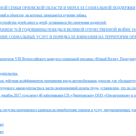
ТНОЙ СЕМЬИ ОРЛОВСКОЙ ОБЛАСТИ И МЕРАХ ЕЕ СОЦИАЛЬНОЙ ПОДДЕРЖКИ
ний и объектов, на которых запрещается курение табака.
стройства детей-сирот и детей, оставшихся без попечения родителей.
НИЕМ 70-Й ГОДОВЩИНЫ ПОБЕДЫ В ВЕЛИКОЙ ОТЕЧЕСТВЕННОЙ ВОЙНЕ 1941 
ЕНИЕ СОЦИАЛЬНЫХ УСЛУГ И ПОРЯДКА ЕЕ ВЗИМАНИЯ НА ТЕРРИТОРИИ ОР
низатором VIII Всероссийского конкурса социальной рекламы «Новый Взгляд. Прокурат
дательства.
 срок действия коэффициентов причинения вреда автомобильным дорогам для «большегр
рудового законодательства в части своевременной оплаты труда, установлено, что по со
 за декабрь 2017 года перед 46 работниками СП-«Дмитровское» ООО «Орелагропром» в р
ь средства материнского капитала на приобретение товаров и услуг, предназначенных дл
ает
ает