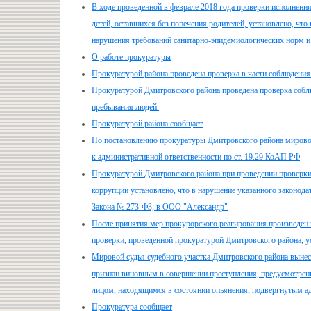
В ходе проведенной в феврале 2018 года проверки исполнения
детей, оставшихся без попечения родителей, установлено, 
нарушения требований санитарно-эпидемиологических норм и
О работе прокуратуры
Прокуратурой района проведена проверка в части соблюдения
Прокуратурой Дмитровского района проведена проверка соблю
пребывания людей.
Прокуратурой района сообщает
По постановлению прокуратуры Дмитровского района мировой
к административной ответственности по ст. 19.29 КоАП РФ
Прокуратурой Дмитровского района при проведении проверки
коррупции установлено, что в нарушение указанного законод
Закона № 273-Ф3, в ООО "Александр"
После принятия мер прокурорского реагирования произведен 
проверки, проведенной прокуратурой Дмитровского района, у
Мировой судья судебного участка Дмитровского района вынес
признан виновным в совершении преступления, предусмотрен
лицом, находящимся в состоянии опьянения, подвергнутым ад
Прокуратура сообщает