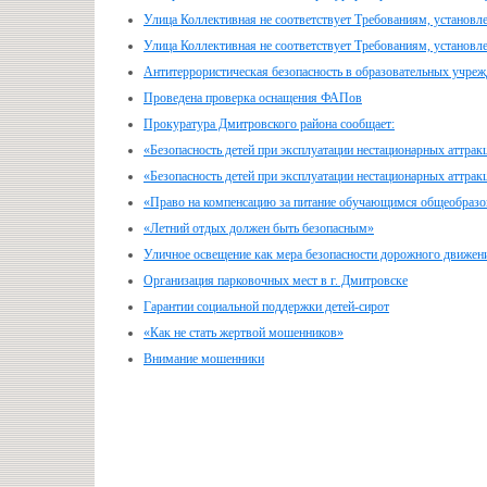
Улица Коллективная не соответствует Требованиям, установ
Улица Коллективная не соответствует Требованиям, установ
Антитеррористическая безопасность в образовательных учре
Проведена проверка оснащения ФАПов
Прокуратура Дмитровского района сообщает:
«Безопасность детей при эксплуатации нестационарных аттрак
«Безопасность детей при эксплуатации нестационарных аттрак
«Право на компенсацию за питание обучающимся общеобразо
«Летний отдых должен быть безопасным»
Уличное освещение как мера безопасности дорожного движен
Организация парковочных мест в г. Дмитровске
Гарантии социальной поддержки детей-сирот
«Как не стать жертвой мошенников»
Внимание мошенники