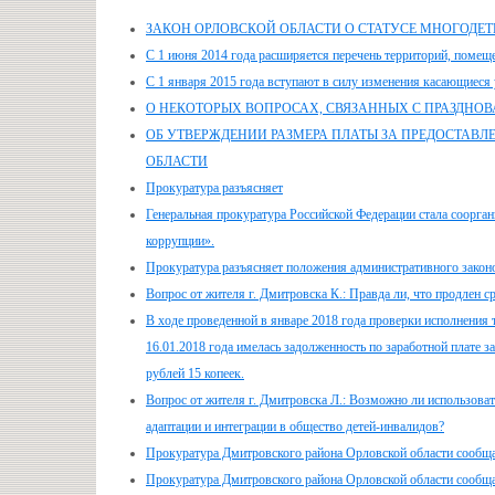
ЗАКОН ОРЛОВСКОЙ ОБЛАСТИ О СТАТУСЕ МНОГОДЕ
С 1 июня 2014 года расширяется перечень территорий, помеще
С 1 января 2015 года вступают в силу изменения касающиеся у
О НЕКОТОРЫХ ВОПРОСАХ, СВЯЗАННЫХ С ПРАЗДНОВА
ОБ УТВЕРЖДЕНИИ РАЗМЕРА ПЛАТЫ ЗА ПРЕДОСТАВЛ
ОБЛАСТИ
Прокуратура разъясняет
Генеральная прокуратура Российской Федерации стала соорга
коррупции».
Прокуратура разъясняет положения административного законо
Вопрос от жителя г. Дмитровска К.: Правда ли, что продлен
В ходе проведенной в январе 2018 года проверки исполнения т
16.01.2018 года имелась задолженность по заработной плате
рублей 15 копеек.
Вопрос от жителя г. Дмитровска Л.: Возможно ли использоват
адаптации и интеграции в общество детей-инвалидов?
Прокуратура Дмитровского района Орловской области сообщ
Прокуратура Дмитровского района Орловской области сообщ