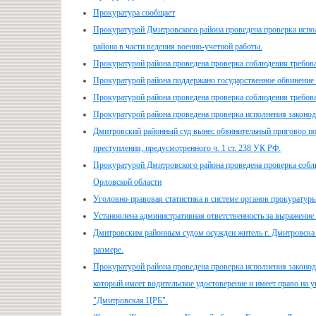
Прокуратура сообщает
Прокуратурой Дмитровского района проведена проверка испол
района в части ведения военно-учетной работы.
Прокуратурой района проведена проверка соблюдения требов
Прокуратурой района поддержано государственное обвинение
Прокуратурой района проведена проверка соблюдения требова
Прокуратурой района проведена проверка исполнения законода
Дмитровский районный суд вынес обвинительный приговор по
преступления, предусмотренного ч. 1 ст. 238 УК РФ.
Прокуратурой Дмитровского района проведена проверка соблю
Орловской области
Уголовно-правовая статистика в системе органов прокуратур
Установлена административная ответственность за выражение 
Дмитровским районным судом осужден житель г. Дмитровска О
размере.
Прокуратурой района проведена проверка исполнения законода
который имеет водительское удостоверение и имеет право на 
"Дмитровская ЦРБ".