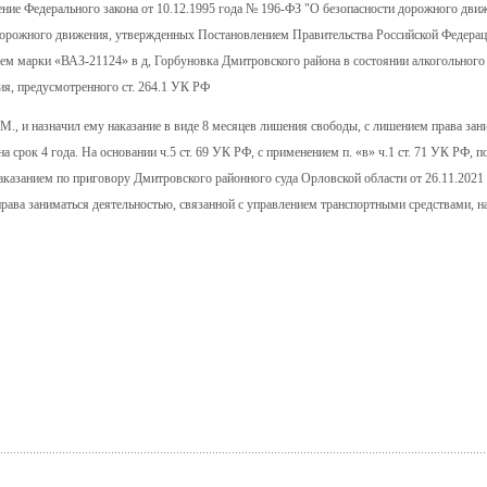
ние Федерального закона от 10.12.1995 года № 196-ФЗ "О безопасности дорожного движ
 дорожного движения, утвержденных Постановлением Правительства Российской Федерац
м марки «ВАЗ-21124» в д, Горбуновка Дмитровского района в состоянии алкогольного
ия, предусмотренного ст. 264.1 УК РФ
М., и назначил ему наказание в виде 8 месяцев лишения свободы, с лишением права зан
 срок 4 года. На основании ч.5 ст. 69 УК РФ, с применением п. «в» ч.1 ст. 71 УК РФ, п
наказанием по приговору Дмитровского районного суда Орловской области от 26.11.2021
рава заниматься деятельностью, связанной с управлением транспортными средствами, на