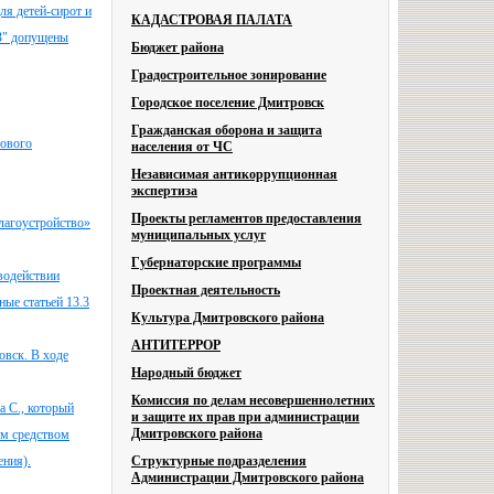
ля детей-сирот и
КАДАСТРОВАЯ ПАЛАТА
ВЗ" допущены
Бюджет района
Градостроительное зонирование
Городское поселение Дмитровск
Гражданская оборона и защита
сового
населения от ЧС
Независимая антикоррупционная
экспертиза
Проекты регламентов предоставления
лагоустройство»
муниципальных услуг
Губернаторские программы
водействии
Проектная деятельность
ые статьей 13.3
Культура Дмитровского района
АНТИТЕРРОР
овск. В ходе
Народный бюджет
Комиссия по делам несовершеннолетних
а С., который
и защите их прав при администрации
Дмитровского района
ым средством
ения).
Структурные подразделения
Администрации Дмитровского района