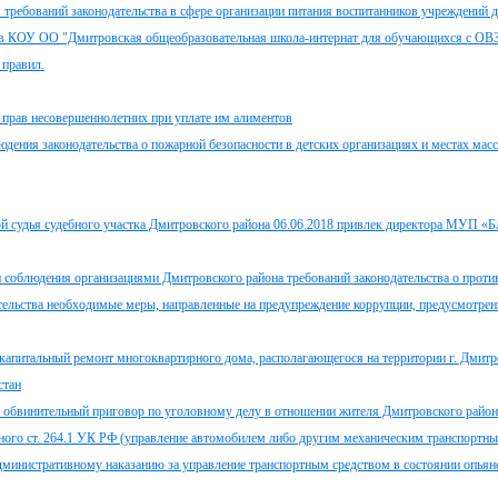
 требований законодательства в сфере организации питания воспитанников учреждений д
что в КОУ ОО "Дмитровская общеобразовательная школа-интернат для обучающихся с О
 правил.
 прав несовершеннолетних при уплате им алиментов
дения законодательства о пожарной безопасности в детских организациях и местах мас
 судья судебного участка Дмитровского района 06.06.2018 привлек директора МУП «Б
 соблюдения организациями Дмитровского района требований законодательства о проти
ательства необходимые меры, направленные на предупреждение коррупции, предусмотренн
капитальный ремонт многоквартирного дома, располагающегося на территории г. Дмитр
стан
 обвинительный приговор по уголовному делу в отношении жителя Дмитровского район
ного ст. 264.1 УК РФ (управление автомобилем либо другим механическим транспортн
министративному наказанию за управление транспортным средством в состоянии опьян