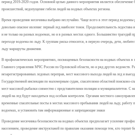
период 2019-2020 годов. Основной целью данного мероприятия является обеспечение 
происшествий, недопущение гибели людей на водных объектах региона.
Время проведения месячника выбрано неслучайно. Чаще всего в этот период водоемы 
довольно опасное явление: первый лед наиболее тонок. Продолжительность ледостава и
и не только на разных водоемах, но и в разных местах одного. Большинство трагедий 
переходе водоема по льду. К группам риска относятся, в первую очередь, дети, любит
льду маршруты движения.
В профилактических мероприятиях, посвященных безопасности на водных объектах в з
Главного управления МЧС России по Орловской области, но и ряд других ведомств. Ра
незарегистрированных ледовых переправ, мест массового выхода людей на лед и выез
Государственной инспекции по маломерным судам, спасателями областной поисково-с
мест массовой рыбалки совместно с представителями полиции и муниципалитетов. С н
людей на лед будут находиться под особым контролем. Органам местного самоуправле
временные спасательные посты в местах массового пребывания людей на льду, работу 
водоемах, и установить там информационные и запрещающие знаки
Проведение месячника безопасности на водных объектах предполагает усиление профил
населением, проведение инструктажей по правилам оказания помощи тем, кто терпит бе