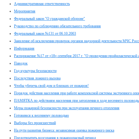
Административная ответственность
Мероприятия
Федеральный закон "О гражданской обороне"
Руководство по соблюдению обязательного требования
Федеральный закон №131 от 06.10.2003
Заявление об исключении проверок органов надзорной деятельности МЧС Рос
Информация
Распоряжение №17 от «18» сентября 2017 г. "О проведении профилактической 
Паводок
Год культуры безопасности
Последствия ложного вызова
Чтобы уберечь свой дом и близких от пожаров!
Порядок действия населения при работе комплексной системы экстренного оп
ПАМЯТКА по действиям населения при затоплении в ходе весеннего половодь
Меры пожарной безопасности при эксплуатации печного отопления
Готовимся к весеннему половодью
Выборы без происшествий
На пути развития бизнеса: независимая оценка пожарного риска
Предотвратить возгорания в пожароопасный период