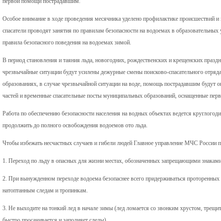
первой помощи пострадавшим.
Особое внимание в ходе проведения месячника уделено профилактике происшествий и
спасатели проводят занятия по правилам безопасности на водоемах в образовательных
правила безопасного поведения на водоемах зимой.
В период становления и таяния льда, новогодних, рождественских и крещенских празд
чрезвычайные ситуации будут усилены дежурные смены поисково-спасательного отр
образованиях, в случае чрезвычайной ситуации на воде, помощь пострадавшим будут 
частей и временные спасательные посты муниципальных образований, оснащенные пер
Работа по обеспечению безопасности населения на водных объектах ведется круглогод
продолжить до полного освобождения водоемов ото льда.
Чтобы избежать несчастных случаев и гибели людей Главное управление МЧС России п
1. Переход по льду в опасных для жизни местах, обозначенных запрещающими знаками,
2. При вынужденном переходе водоема безопаснее всего придерживаться проторенных 
натоптанным следам и тропинкам.
3. Не выходите на тонкий лед в начале зимы (лед ломается со звонким хрустом, трещит)
быстро просачивается и заполняет следы).