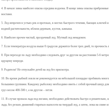
4. В начале зимы наиболее опасна середина водоема. В конце зимы опасны прибрежные 
мостами.
5. Лед непрочен в устьях рек и протоках, в местах быстрого течения, бьющих ключей и 
водной растительности, вблизи деревьев, кустов, камыша.
6. Наиболее прочен чистый, прозрачный лед. Мутный лед ненадежен.
7. Если температура воздуха выше 0 градусов держится более трех дней, то прочность 
8. При переходе по льду необходимо следовать друг за другом на расстоянии 5-6 мет
идущему впереди.
9. Родители! Не отпускайте детей на лед без присмотра.
10. Во время рыбной ловли не рекомендуется на небольшой площадке пробивать много л
большими группами. Каждому рыболову необходимо иметь с собой прочный шнур длино
груз весом 400-500 г, а на другом – петля.
11. В случае провала льда под ногами, необходимо действовать быстро и решительно, ш
льда, без резких движений стараться выползти на твердый лед, а затем, лежа на спине и