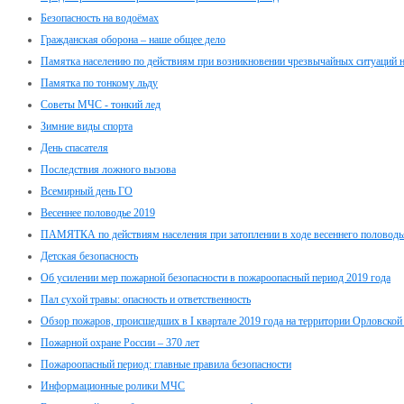
Безопасность на водоёмах
Гражданская оборона – наше общее дело
Памятка населению по действиям при возникновении чрезвычайных ситуаций н
Памятка по тонкому льду
Советы МЧС - тонкий лед
Зимние виды спорта
День спасателя
Последствия ложного вызова
Всемирный день ГО
Весеннее половодье 2019
ПАМЯТКА по действиям населения при затоплении в ходе весеннего половодь
Детская безопасность
Об усилении мер пожарной безопасности в пожароопасный период 2019 года
Пал сухой травы: опасность и ответственность
Обзор пожаров, происшедших в I квартале 2019 года на территории Орловской
Пожарной охране России – 370 лет
Пожароопасный период: главные правила безопасности
Информационные ролики МЧС