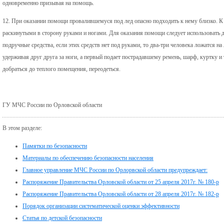
одновременно призывая на помощь.
12. При оказании помощи провалившемуся под лед опасно подходить к нему близко. К
раскинутыми в сторону руками и ногами. Для оказания помощи следует использовать д
подручные средства, если этих средств нет под руками, то два-три человека ложатся н
удерживая друг друга за ноги, а первый подает пострадавшему ремень, шарф, куртку и
добраться до теплого помещения, переодеться.
ГУ МЧС России по Орловской области
В этом разделе:
Памятки по безопасности
Материалы по обеспечению безопасности населения
Главное управление МЧС России по Орлорвской области предупреждает:
Распоряжение Правительства Орловской области от 25 апреля 2017г. № 180-р
Распоряжение Правительства Орловской области от 28 апреля 2017г. № 182-р
Порядок организации систематической оценки эффективности
Статья по детской безопасности