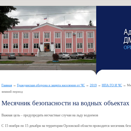
Главная
→
Гражданская оборона и защита населения от ЧС
→
2019
→
НПА ГО И ЧС
→ Мес
зимний период
Месячник безопасности на водных объектах
Важная цель – предупредить несчастные случаи на льду водоемов
С 15 ноября по 15 декабря на территории Орловской области проводится месячник без